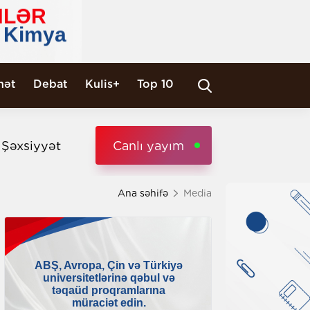
nət
Debat
Kulis+
Top 10
i Şəxsiyyət
Canlı yayım
Ana səhifə
Media