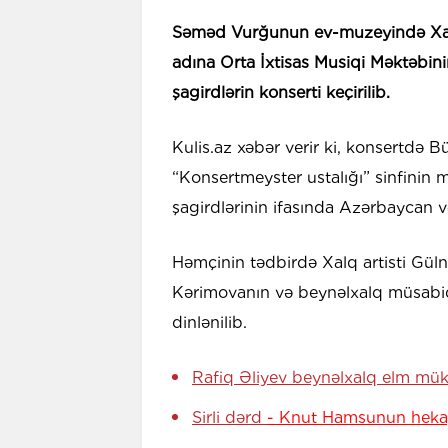
Səməd Vurğunun ev-muzeyində Xalq 
adına Orta İxtisas Musiqi Məktəbini
şagirdlərin konserti keçirilib.
Kulis.az xəbər verir ki, konsertdə B
“Konsertmeyster ustalığı” sinfinin
şagirdlərinin ifasında Azərbaycan və
Həmçinin tədbirdə Xalq artisti Gül
Kərimovanın və beynəlxalq müsabiqəl
dinlənilib.
Rafiq Əliyev beynəlxalq elm mü
Sirli dərd
- Knut Hamsunun heka