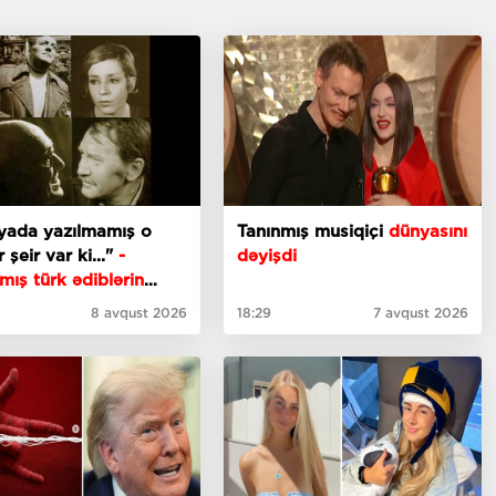
yada yazılmamış o
Tanınmış musiqiçi
dünyasını
 şeir var ki..."
-
dəyişdi
mış türk ədiblərin
ti
8 avqust 2026
18:29
7 avqust 2026