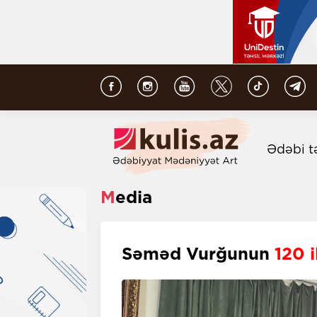
Ədəbi t
Media
Səməd Vurğunun
120 i