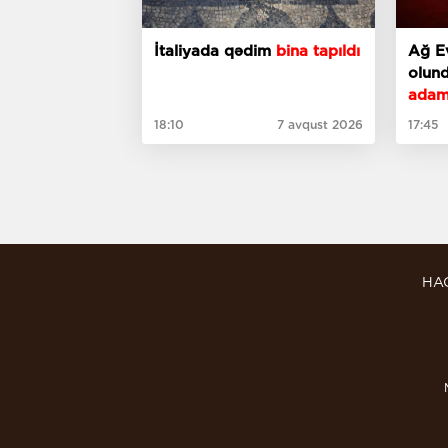
İtaliyada qədim
bina tapıldı
Ağ Ev
olun
adam
18:10
7 avqust 2026
17:45
HA