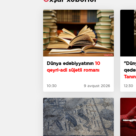
Dünya ədəbiyyatının
10
"Dün
qeyri-adi süjetli romanı
qədər
Tanın
söhbə
10:30
9 avqust 2026
12:30