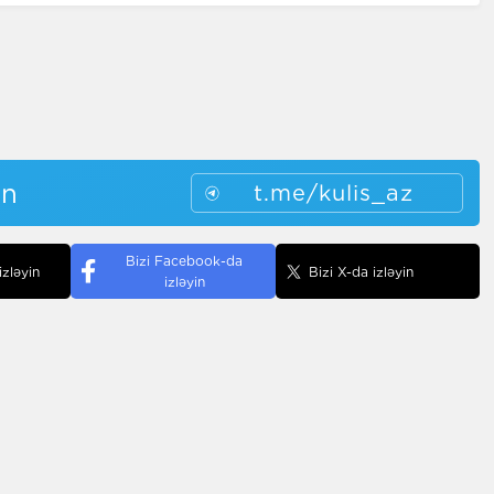
in
t.me/kulis_az
Bizi Facebook-da
izləyin
Bizi X-da izləyin
izləyin