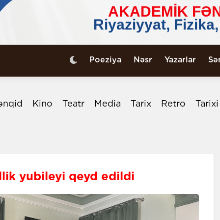
Poeziya
Nəsr
Yazarlar
Sə
ənqid
Kino
Teatr
Media
Tarix
Retro
Tarix
llik yubileyi qeyd edildi