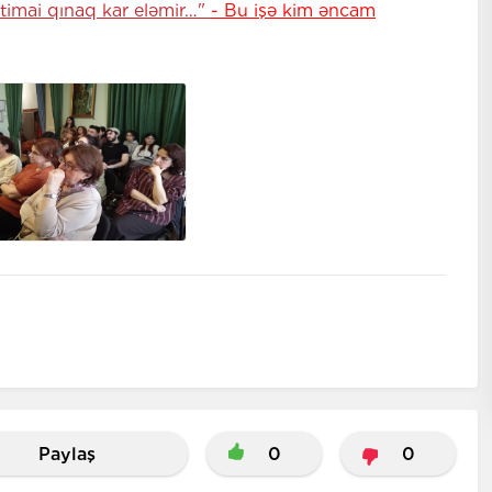
ictimai qınaq kar eləmir…"
- Bu işə kim əncam
Paylaş
0
0