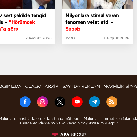
 sərt şəkildə tənqid
Milyonlara stimul verən
du –
“Hörümçək
fenomen vəfat etdi –
”a görə
Səbəb
7 avqust 2026
15:30
7 avqust 2026
QQIMIZDA
ƏLAQƏ
ARXİV
SAYTDA REKLAM
MƏXFİLİK SİYA
Məlumatdan istifadə etdikdə istinad mütləqdir. Məlumat internet səhifələrind
istifadə edildikdə müvafiq keçidin qoyulması mütləqdir.