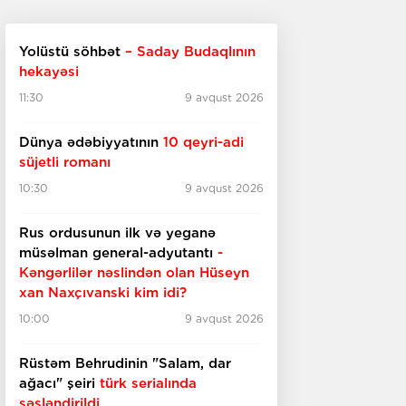
Yolüstü söhbət
– Saday Budaqlının
hekayəsi
11:30
9 avqust 2026
Dünya ədəbiyyatının
10 qeyri-adi
süjetli romanı
10:30
9 avqust 2026
Rus ordusunun ilk və yeganə
müsəlman general-adyutantı
-
Kəngərlilər nəslindən olan Hüseyn
xan Naxçıvanski kim idi?
10:00
9 avqust 2026
Rüstəm Behrudinin "Salam, dar
ağacı" şeiri
türk serialında
səsləndirildi