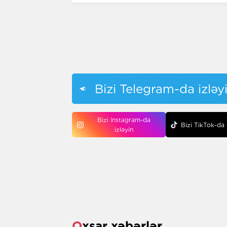
Bizi Telegram-da izləy
Bizi Instagram-da
Bizi TikTok-da 
izləyin
Oxşar xəbərlər