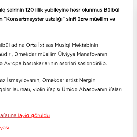
şairinin 120 illik yubileyinə həsr olunmuş Bülbül
n “Konsertmeyster ustalığı” sinfi üzrə müəllim və
ülbül adına Orta İxtisas Musiqi Məktəbinin
 müdiri, Əməkdar müəllim Ülviyyə Manafovanın
 Avropa bəstəkarlarının əsərləri səsləndirilib.
naz İsmayılovanın, Əməkdar artist Nərgiz
ər laureatı, violin ifaçısı Ümidə Abasovanın ifaları
kafatına
layiq görüldü
yəsi