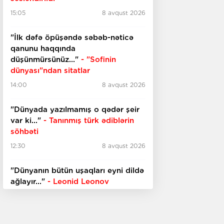
15:05
8 avqust 2026
"İlk dəfə öpüşəndə səbəb-nəticə
qanunu haqqında
düşünmürsünüz..."
- "Sofinin
dünyası"ndan sitatlar
14:00
8 avqust 2026
"Dünyada yazılmamış o qədər şeir
var ki..."
- Tanınmış türk ədiblərin
söhbəti
12:30
8 avqust 2026
​​​​​​​"Dünyanın bütün uşaqları eyni dildə
ağlayır..."
- Leonid Leonov
11:30
8 avqust 2026
Viktoriya dövrünün ehtişamı
Ceyms