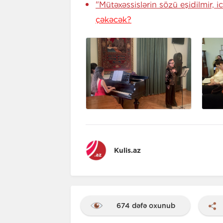
"Mütəxəssislərin sözü eşidilmir, 
çəkəcək?
Kulis.az
674 dəfə oxunub