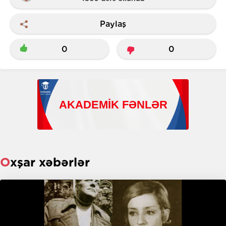
Paylaş
0
0
Oxşar xəbərlər