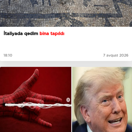
İtaliyada qədim
bina tapıldı
18:10
7 avqust 2026