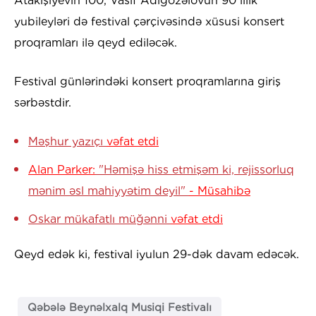
Atakişiyevin 100, Vasif Adıgözəlovun 90 illik
yubileyləri də festival çərçivəsində xüsusi konsert
proqramları ilə qeyd ediləcək.
Festival günlərindəki konsert proqramlarına giriş
sərbəstdir.
Məşhur yazıçı
vəfat etdi
Alan Parker:
"Həmişə hiss etmişəm ki, rejissorluq
mənim əsl mahiyyətim deyil"
- Müsahibə
Oskar mükafatlı müğənni
vəfat etdi
Qeyd edək ki, festival iyulun 29-dək davam edəcək.
Qəbələ Beynəlxalq Musiqi Festivalı