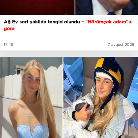
Ağ Ev sərt şəkildə tənqid olundu –
“Hörümçək adam”a
görə
17:45
7 avqust 2026