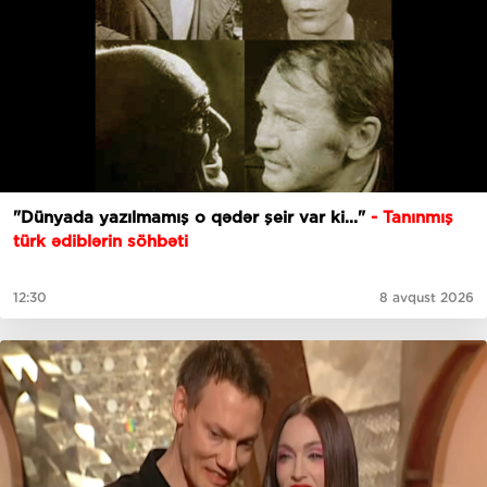
"Dünyada yazılmamış o qədər şeir var ki..."
- Tanınmış
türk ədiblərin söhbəti
12:30
8 avqust 2026