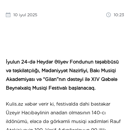
10 iyul 2025
10:23
İyulun 24-də Heydər Əliyev Fondunun təşəbbüsü
və təşkilatçılığı, Mədəniyyət Nazirliyi, Bakı Musiqi
Akademiyası və “Gilan”nın dəstəyi ilə XIV Qəbələ
Beynəlxalq Musiqi Festivalı başlanacaq.
Kulis.az xəbər verir ki, festivalda dahi bəstəkar
Üzeyir Hacıbəylinin anadan olmasının 140-cı
ildönümü, eləcə də görkəmli musiqi xadimləri Rauf