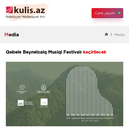
Canlı yayım
Media
Media
Qəbələ Beynəlxalq Musiqi Festivalı
keçiriləcək