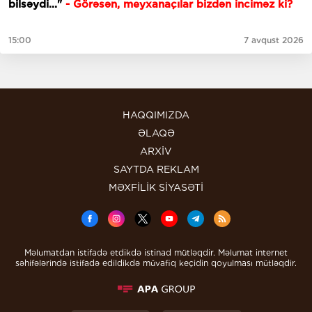
bilsəydi..."
- Görəsən, meyxanaçılar bizdən inciməz ki?
15:00
7 avqust 2026
HAQQIMIZDA
ƏLAQƏ
ARXİV
SAYTDA REKLAM
MƏXFİLİK SİYASƏTİ
Məlumatdan istifadə etdikdə istinad mütləqdir. Məlumat internet
səhifələrində istifadə edildikdə müvafiq keçidin qoyulması mütləqdir.