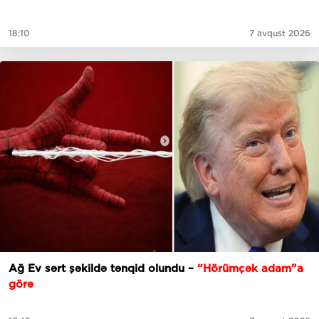
18:10
7 avqust 2026
Ağ Ev sərt şəkildə tənqid olundu –
“Hörümçək adam”a
görə