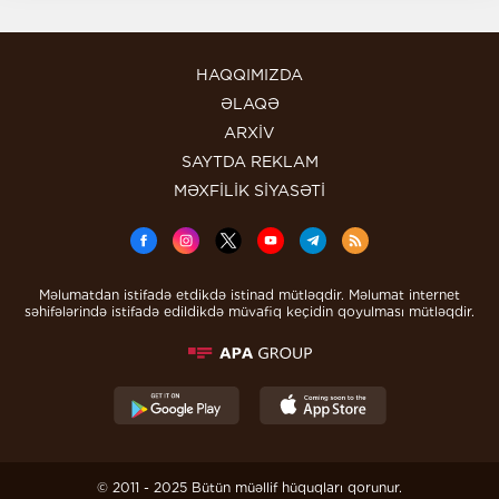
HAQQIMIZDA
ƏLAQƏ
ARXİV
SAYTDA REKLAM
MƏXFİLİK SİYASƏTİ
Məlumatdan istifadə etdikdə istinad mütləqdir. Məlumat internet
səhifələrində istifadə edildikdə müvafiq keçidin qoyulması mütləqdir.
© 2011 - 2025 Bütün müəllif hüquqları qorunur.