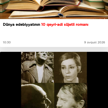
Dünya ədəbiyyatının
10 qeyri-adi süjetli romanı
10:30
9 avqust 2026