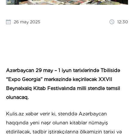
26 may 2025
12:30
Azərbaycan 29 may – 1 iyun tarixlərində Tbilisidə
“Expo Georgia” mərkəzində keçiriləcək XXVII
Beynəlxalq Kitab Festivalında milli stendlə təmsil
olunacaq.
Kulis.az xəbər verir ki, stenddə Azərbaycan
haqqında yeni nəşr olunan kitablar nümayiş
etdiriləcək, tədbir iştirakçılarına ölkəmizin tarixi və