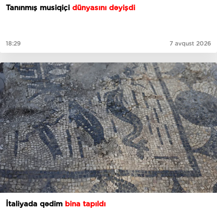
Tanınmış musiqiçi
dünyasını dəyişdi
18:29
7 avqust 2026
İtaliyada qədim
bina tapıldı