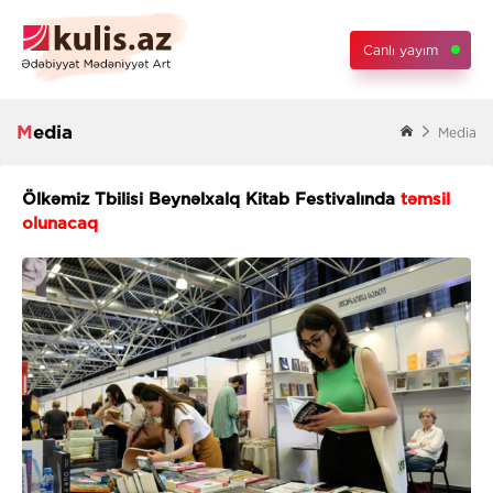
Canlı yayım
Media
Media
Ölkəmiz Tbilisi Beynəlxalq Kitab Festivalında
təmsil
olunacaq