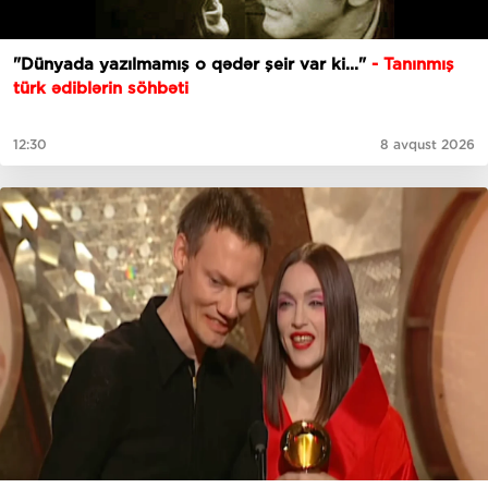
"Dünyada yazılmamış o qədər şeir var ki..."
- Tanınmış
türk ədiblərin söhbəti
12:30
8 avqust 2026