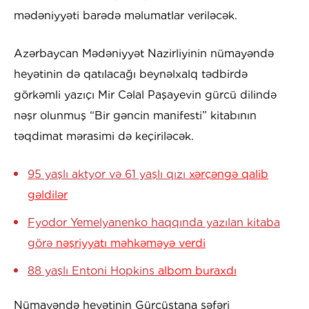
mədəniyyəti barədə məlumatlar veriləcək.
Azərbaycan Mədəniyyət Nazirliyinin nümayəndə
heyətinin də qatılacağı beynəlxalq tədbirdə
görkəmli yazıçı Mir Cəlal Paşayevin gürcü dilində
nəşr olunmuş “Bir gəncin manifesti” kitabının
təqdimat mərasimi də keçiriləcək.
95 yaşlı aktyor və 61 yaşlı qızı
xərçəngə qalib
gəldilər
Fyodor Yemelyanenko haqqında yazılan kitaba
görə
nəşriyyatı məhkəməyə verdi
88 yaşlı Entoni Hopkins
albom buraxdı
Nümayəndə heyətinin Gürcüstana səfəri