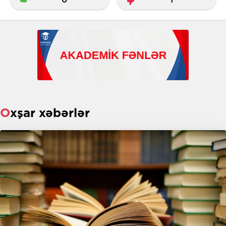
Oxşar xəbərlər