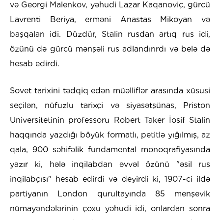
və Georgi Malenkov, yəhudi Lazar Kaqanoviç, gürcü
Lavrenti Beriya, erməni Anastas Mikoyan və
başqaları idi. Düzdür, Stalin rusdan artıq rus idi,
özünü də gürcü mənşəli rus adlandırırdı və belə də
hesab edirdi.
Sovet tarixini tədqiq edən müəlliflər arasında xüsusi
seçilən, nüfuzlu tarixçi və siyasətşünas, Priston
Universitetinin professoru Robert Taker İosif Stalin
haqqında yazdığı böyük formatlı, petitlə yığılmış, az
qala, 900 səhifəlik fundamental monoqrafiyasında
yazır ki, hələ inqilabdan əvvəl özünü "əsil rus
inqilabçısı" hesab edirdi və deyirdi ki, 1907-ci ildə
partiyanın London qurultayında 85 menşevik
nümayəndələrinin çoxu yəhudi idi, onlardan sonra