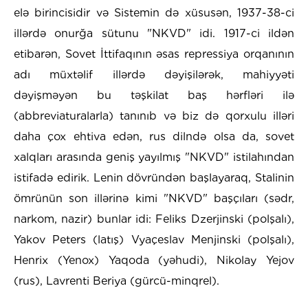
elə birincisidir və Sistemin də xüsusən, 1937-38-ci
illərdə onurğa sütunu "NKVD" idi. 1917-ci ildən
etibarən, Sovet İttifaqının əsas repressiya orqanının
adı müxtəlif illərdə dəyişilərək, mahiyyəti
dəyişməyən bu təşkilat baş hərfləri ilə
(abbreviaturalarla) tanınıb və biz də qorxulu illəri
daha çox ehtiva edən, rus dilndə olsa da, sovet
xalqları arasında geniş yayılmış "NKVD" istilahından
istifadə edirik. Lenin dövründən başlayaraq, Stalinin
ömrünün son illərinə kimi "NKVD" başçıları (sədr,
narkom, nazir) bunlar idi: Feliks Dzerjinski (polşalı),
Yakov Peters (latış) Vyaçeslav Menjinski (polşalı),
Henrix (Yenox) Yaqoda (yəhudi), Nikolay Yejov
(rus), Lavrenti Beriya (gürcü-minqrel).