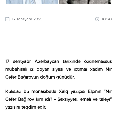
17 sentyabr 2025
10:30
17 sentyabr Azərbaycan tarixində özünəməxsus
mübahisəli iz qoyan siyasi və ictimai xadim Mir
Cəfər Bağırovun doğum günüdür.
Kulis.az bu münasibətlə Xalq yazıçısı Elçinin "Mir
Cəfər Bağırov kim idi? - Şəxsiyyəti, əməli və taleyi"
yazısını təqdim edir.