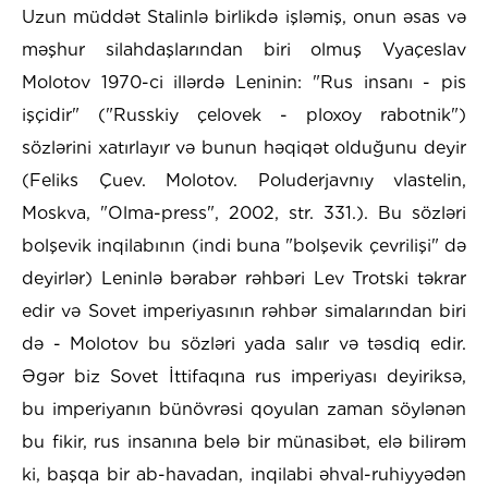
Uzun müddət Stalinlə birlikdə işləmiş, onun əsas və
məşhur silahdaşlarından biri olmuş Vyaçeslav
Molotov 1970-ci illərdə Leninin: "Rus insanı - pis
işçidir" ("Russkiy çelovek - ploxoy rabotnik")
sözlərini xatırlayır və bunun həqiqət olduğunu deyir
(Feliks Çuev. Molotov. Poluderjavnıy vlastelin,
Moskva, "Olma-press", 2002, str. 331.). Bu sözləri
bolşevik inqilabının (indi buna "bolşevik çevrilişi" də
deyirlər) Leninlə bərabər rəhbəri Lev Trotski təkrar
edir və Sovet imperiyasının rəhbər simalarından biri
də - Molotov bu sözləri yada salır və təsdiq edir.
Əgər biz Sovet İttifaqına rus imperiyası deyiriksə,
bu imperiyanın bünövrəsi qoyulan zaman söylənən
bu fikir, rus insanına belə bir münasibət, elə bilirəm
ki, başqa bir ab-havadan, inqilabi əhval-ruhiyyədən