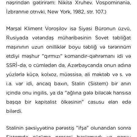
nəşrindən gətirirəm: Nikita Xruhev. Vospominaniə,
İzbrannıe otrıvki, New York, 1982, str. 107.)
Marşal Kliment Voroşilov isə Siyasi Büronun üzvü,
Rusiyada vətəndaş müharibəsinin Sovet təbliğat
maşınının uzun onilliklər boyu təbliğ və tərənnüm
etdiyi məşhur "qırmızı" komandir-qəhrəmanı idi və
SSRİ-də, o cümlədən də, Azərbaycanda onun adına
yüzlərlə küçə, kolxoz, müəssisə, ali məktəb və s. və
i.a. var idi, ancaq baxın, Stalin (Sistem) bir anın
içində onu ingilis, ya da "ağlına gələ biləcək hansısa
başqa bir kapitalist ölkəsinin" casusu elan edə
bilərdi.
Stalinin şəxsiyyətinə pərəstiş "ifşa" olunandan sonra