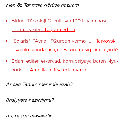
Mən öz Tanrımla görüşə hazıram.
Birinci Türkoloji Qurultayın 100 illiyinə həsr
olunmuş kitab
təqdim edildi
"Solaris", "Ayna", "Qurban vermə"...
- Tarkovski
niyə filmlərində ən çox Baxın musiqisini seçirdi?
Edam edilən ər-arvad, korrupsiyaya batan Nyu-
York...
- Amerikanı ifşa edən yazıçı
Ancaq Tanrım mənimlə əzablı
ünsiyyətə hazırdırmı? -
bu, başqa məsələdir.