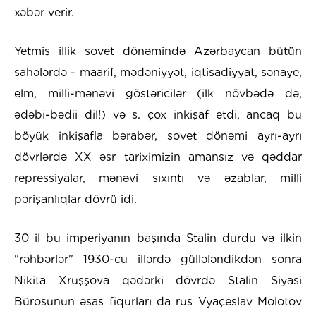
xəbər verir.
Yetmiş illik sovet dönəmində Azərbaycan bütün
sahələrdə - maarif, mədəniyyət, iqtisadiyyat, sənaye,
elm, milli-mənəvi göstəricilər (ilk növbədə də,
ədəbi-bədii dil!) və s. çox inkişaf etdi, ancaq bu
böyük inkişafla bərabər, sovet dönəmi ayrı-ayrı
dövrlərdə XX əsr tariximizin amansız və qəddar
repressiyalar, mənəvi sıxıntı və əzablar, milli
pərişanlıqlar dövrü idi.
30 il bu imperiyanın başında Stalin durdu və ilkin
"rəhbərlər" 1930-cu illərdə güllələndikdən sonra
Nikita Xruşşova qədərki dövrdə Stalin Siyasi
Bürosunun əsas fiqurları da rus Vyaçeslav Molotov