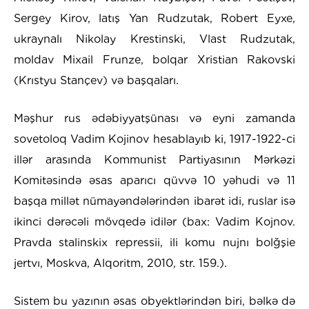
Sergey Kirov, latış Yan Rudzutak, Robert Eyxe,
ukraynalı Nikolay Krestinski, Vlast Rudzutak,
moldav Mixail Frunze, bolqar Xristian Rakovski
(Krıstyu Stançev) və başqaları.
Məşhur rus ədəbiyyatşünası və eyni zamanda
sovetoloq Vadim Kojinov hesablayıb ki, 1917-1922-ci
illər arasında Kommunist Partiyasının Mərkəzi
Komitəsində əsas aparıcı qüvvə 10 yəhudi və 11
başqa millət nümayəndələrindən ibarət idi, ruslar isə
ikinci dərəcəli mövqedə idilər (bax: Vadim Kojnov.
Pravda stalinskix repressii, ili komu nujnı bolğşie
jertvı, Moskva, Alqoritm, 2010, str. 159.).
Sistem bu yazının əsas obyektlərindən biri, bəlkə də