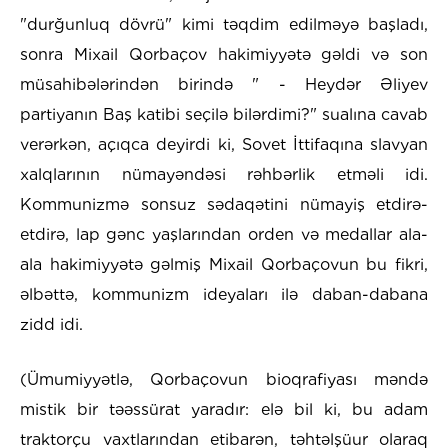
"durğunluq dövrü" kimi təqdim edilməyə başladı,
sonra Mixail Qorbaçov hakimiyyətə gəldi və son
müsahibələrindən birində " - Heydər Əliyev
partiyanın Baş katibi seçilə bilərdimi?" sualına cavab
verərkən, açıqca deyirdi ki, Sovet İttifaqına slavyan
xalqlarının nümayəndəsi rəhbərlik etməli idi.
Kommunizmə sonsuz sədaqətini nümayiş etdirə-
etdirə, lap gənc yaşlarından orden və medallar ala-
ala hakimiyyətə gəlmiş Mixail Qorbaçovun bu fikri,
əlbəttə, kommunizm ideyaları ilə daban-dabana
zidd idi.
(Ümumiyyətlə, Qorbaçovun bioqrafiyası məndə
mistik bir təəssürat yaradır: elə bil ki, bu adam
traktorçu vaxtlarından etibarən, təhtəlşüur olaraq