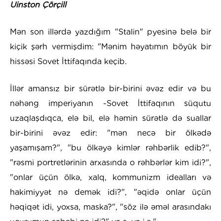
Uinston Çörçill
Mən son illərdə yazdığım "Stalin" pyesinə belə bir
kiçik şərh vermişdim: "Mənim həyatımın böyük bir
hissəsi Sovet İttifaqında keçib.
İllər amansız bir sürətlə bir-birini əvəz edir və bu
nəhəng imperiyanın -Sovet İttifaqının süqutu
uzaqlaşdıqca, elə bil, elə həmin sürətlə də suallar
bir-birini əvəz edir: "mən necə bir ölkədə
yaşamışam?", "bu ölkəyə kimlər rəhbərlik edib?",
"rəsmi portretlərinin arxasında o rəhbərlər kim idi?",
"onlar üçün ölkə, xalq, kommunizm idealları və
hakimiyyət nə demək idi?", "əqidə onlar üçün
həqiqət idi, yoxsa, maska?", "söz ilə əməl arasındakı