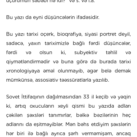
uçurumun səbəbi nə idi?" və s. və i.a."
Bu yazı da eyni düşüncələrin ifadəsidir.
Bu yazı tarixi oçerk, bioqrafiya, siyasi portret deyil,
sadəcə, yaxın tariximizlə bağlı fərdi düşüncələr,
fərdi və olsun ki, subyektiv təhlil və
qiymətləndirmədir və buna görə də burada tarixi
xronologiyaya əməl olunmayıb, əgər belə demək
mümkünsə, assosiativ təəssüratlarla yazılıb.
Sovet İttifaqının dağılmasından 33 il keçib və yəqin
ki, artıq oxucuların xeyli qismi bu yazıda adları
çəkilən şəxsləri tanımırlar, bəlkə bəzilərinin heç
adlarını da eşitməyiblər. Mən bəhs etdiyim şəxslərin
hər biri ilə bağlı ayrıca şərh verməmişəm, ancaq