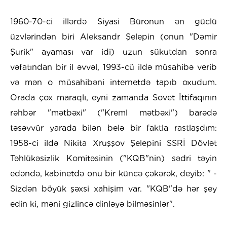
1960-70-ci illərdə Siyasi Büronun ən güclü
üzvlərindən biri Aleksandr Şelepin (onun "Dəmir
Şurik" ayaması var idi) uzun sükutdan sonra
vəfatından bir il əvvəl, 1993-cü ildə müsahibə verib
və mən o müsahibəni internetdə tapıb oxudum.
Orada çox maraqlı, eyni zamanda Sovet İttifaqının
rəhbər "mətbəxi" ("Kreml mətbəxi") barədə
təsəvvür yarada bilən belə bir faktla rastlaşdım:
1958-ci ildə Nikita Xruşşov Şelepini SSRİ Dövlət
Təhlükəsizlik Komitəsinin ("KQB"nin) sədri təyin
edəndə, kabinetdə onu bir küncə çəkərək, deyib: " -
Sizdən böyük şəxsi xahişim var. "KQB"də hər şey
edin ki, məni gizlincə dinləyə bilməsinlər".