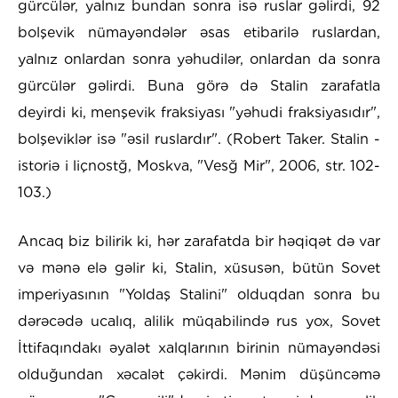
gürcülər, yalnız bundan sonra isə ruslar gəlirdi, 92
bolşevik nümayəndələr əsas etibarilə ruslardan,
yalnız onlardan sonra yəhudilər, onlardan da sonra
gürcülər gəlirdi. Buna görə də Stalin zarafatla
deyirdi ki, menşevik fraksiyası "yəhudi fraksiyasıdır",
bolşeviklər isə "əsil ruslardır". (Robert Taker. Stalin -
istoriə i liçnostğ, Moskva, "Vesğ Mir", 2006, str. 102-
103.)
Ancaq biz bilirik ki, hər zarafatda bir həqiqət də var
və mənə elə gəlir ki, Stalin, xüsusən, bütün Sovet
imperiyasının "Yoldaş Stalini" olduqdan sonra bu
dərəcədə ucalıq, alilik müqabilində rus yox, Sovet
İttifaqındakı əyalət xalqlarının birinin nümayəndəsi
olduğundan xəcalət çəkirdi. Mənim düşüncəmə