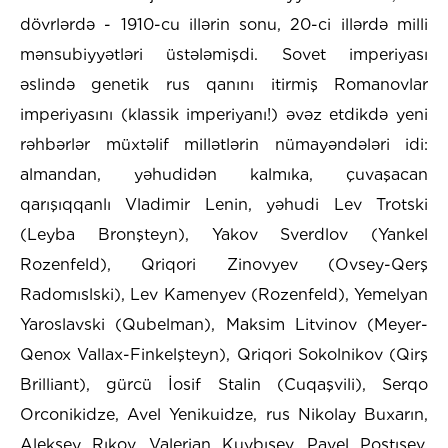
dövrlərdə - 1910-cu illərin sonu, 20-ci illərdə milli
mənsubiyyətləri üstələmişdi. Sovet imperiyası
əslində genetik rus qanını itirmiş Romanovlar
imperiyasını (klassik imperiyanı!) əvəz etdikdə yeni
rəhbərlər müxtəlif millətlərin nümayəndələri idi:
almandan, yəhudidən kalmıka, çuvaşacan
qarışıqqanlı Vladimir Lenin, yəhudi Lev Trotski
(Leyba Bronşteyn), Yakov Sverdlov (Yankel
Rozenfeld), Qriqori Zinovyev (Ovsey-Qerş
Radomıslski), Lev Kamenyev (Rozenfeld), Yemelyan
Yaroslavski (Qubelman), Maksim Litvinov (Meyer-
Qenox Vallax-Finkelşteyn), Qriqori Sokolnikov (Qirş
Brilliant), gürcü İosif Stalin (Cuqaşvili), Serqo
Orconikidze, Avel Yenikuidze, rus Nikolay Buxarın,
Aleksey Rıkov, Valerian Kuybışev, Pavel Postışev,