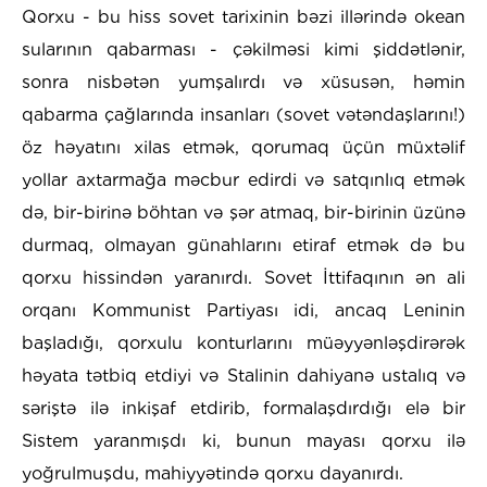
Qorxu - bu hiss sovet tarixinin bəzi illərində okean
sularının qabarması - çəkilməsi kimi şiddətlənir,
sonra nisbətən yumşalırdı və xüsusən, həmin
qabarma çağlarında insanları (sovet vətəndaşlarını!)
öz həyatını xilas etmək, qorumaq üçün müxtəlif
yollar axtarmağa məcbur edirdi və satqınlıq etmək
də, bir-birinə böhtan və şər atmaq, bir-birinin üzünə
durmaq, olmayan günahlarını etiraf etmək də bu
qorxu hissindən yaranırdı. Sovet İttifaqının ən ali
orqanı Kommunist Partiyası idi, ancaq Leninin
başladığı, qorxulu konturlarını müəyyənləşdirərək
həyata tətbiq etdiyi və Stalinin dahiyanə ustalıq və
səriştə ilə inkişaf etdirib, formalaşdırdığı elə bir
Sistem yaranmışdı ki, bunun mayası qorxu ilə
yoğrulmuşdu, mahiyyətində qorxu dayanırdı.