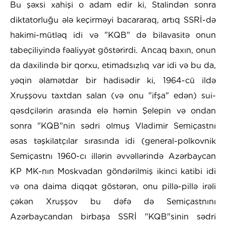
Bu şəxsi xahişi o adam edir ki, Stalindən sonra
diktatorluğu ələ keçirməyi bacararaq, artıq SSRİ-də
hakimi-mütləq idi və "KQB" də bilavasitə onun
tabeçiliyində fəaliyyət göstərirdi. Ancaq baxın, onun
da daxilində bir qorxu, etimadsızlıq var idi və bu da,
yəqin əlamətdar bir hadisədir ki, 1964-cü ildə
Xruşşovu taxtdan salan (və onu "ifşa" edən) sui-
qəsdçilərin arasında elə həmin Şelepin və ondan
sonra "KQB"nin sədri olmuş Vladimir Semiçastnı
əsas təşkilatçılar sırasında idi (general-polkovnik
Semiçastnı 1960-cı illərin əvvəllərində Azərbaycan
KP MK-nın Moskvadan göndərilmiş ikinci katibi idi
və ona daima diqqət göstərən, onu pillə-pillə irəli
çəkən Xruşşov bu dəfə də Semiçastnını
Azərbaycandan birbaşa SSRİ "KQB"sinin sədri