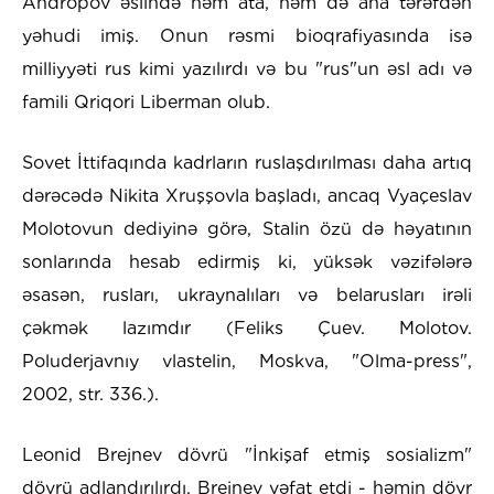
Andropov əslində həm ata, həm də ana tərəfdən
yəhudi imiş. Onun rəsmi bioqrafiyasında isə
milliyyəti rus kimi yazılırdı və bu "rus"un əsl adı və
famili Qriqori Liberman olub.
Sovet İttifaqında kadrların ruslaşdırılması daha artıq
dərəcədə Nikita Xruşşovla başladı, ancaq Vyaçeslav
Molotovun dediyinə görə, Stalin özü də həyatının
sonlarında hesab edirmiş ki, yüksək vəzifələrə
əsasən, rusları, ukraynalıları və belarusları irəli
çəkmək lazımdır (Feliks Çuev. Molotov.
Poluderjavnıy vlastelin, Moskva, "Olma-press",
2002, str. 336.).
Leonid Brejnev dövrü "İnkişaf etmiş sosializm"
dövrü adlandırılırdı, Brejnev vəfat etdi - həmin dövr