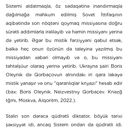
Sistemi aldatmaqla, öz sədaqətinə inandırmaqla
dağılmağa məhkum edilmiş Sovet İttifaqının
aqibətində son nöqtəni qoymaq missiyasına doğru
sürətli addımlarla irəliləyib və həmin missiyanı yerinə
də yetirib. Əgər bu mistik fərziyyəni qəbul etsək,
bəlkə heç onun özünün də taleyinə yazılmış bu
missiyadan xəbəri olmayıb və o, bu missiyanı
təhtəlşüur olaraq yerinə yetirib. Ukrayna şairi Boris
Oleynik də Qorbaçovun alnındakı iri qara ləkəyə
mistik yanaşır və onu "qaranlıqlar knyazı" hesab edir
(bax: Boris Oleynik. Neizvestnıy Qorbaçev. Knəzğ
tğmı, Moskva, Alqoritm, 2022.).
Stalin son dərəcə qüdrətli diktator, böyük tarixi
şəxsiyyət idi, ancaq Sistem ondan da qüdrətli idi.