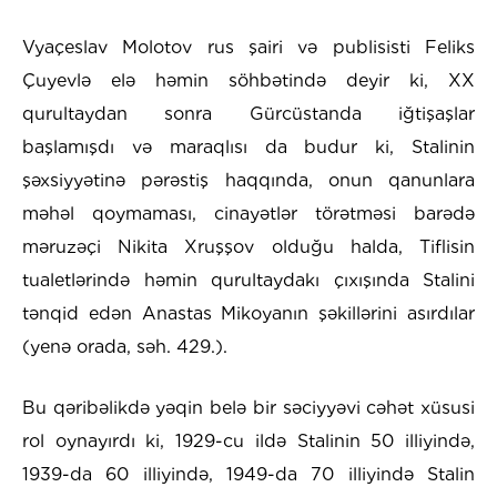
Vyaçeslav Molotov rus şairi və publisisti Feliks
Çuyevlə elə həmin söhbətində deyir ki, XX
qurultaydan sonra Gürcüstanda iğtişaşlar
başlamışdı və maraqlısı da budur ki, Stalinin
şəxsiyyətinə pərəstiş haqqında, onun qanunlara
məhəl qoymaması, cinayətlər törətməsi barədə
məruzəçi Nikita Xruşşov olduğu halda, Tiflisin
tualetlərində həmin qurultaydakı çıxışında Stalini
tənqid edən Anastas Mikoyanın şəkillərini asırdılar
(yenə orada, səh. 429.).
Bu qəribəlikdə yəqin belə bir səciyyəvi cəhət xüsusi
rol oynayırdı ki, 1929-cu ildə Stalinin 50 illiyində,
1939-da 60 illiyində, 1949-da 70 illiyində Stalin