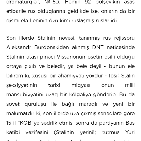
dramaturqiə", №5.). Həmin 92 bolşevikin əsas
etibarilə rus olduqlarına gəldikdə isə, onların da bir
qismi elə Leninin özü kimi ruslaşmış ruslar idi.
Son illərdə Stalinin nəvəsi, tanınmış rus rejissoru
Aleksandr Burdonskidən alınmış DNT nəticəsində
Stalinin atası pinəçi Vissarionun osetin əsilli olduğu
ortaya çıxıb və belədir, ya belə deyil - bunun elə
bilirəm ki, xüsusi bir əhəmiyyəti yoxdur - İosif Stalin
şəxsiyyətinin tarixi miqyası onun milli
mənsubiyyətini uzaq bir kölgəliyə göndərib. Bu da
sovet quruluşu ilə bağlı maraqlı və yeni bir
məlumatdır ki, son illərdə üzə çıxmış sənədlərə görə
15 il "KQB"yə sədrlik etmiş, sonra da partiyanın Baş
katibi vəzifəsini (Stalinin yerini!) tutmuş Yuri