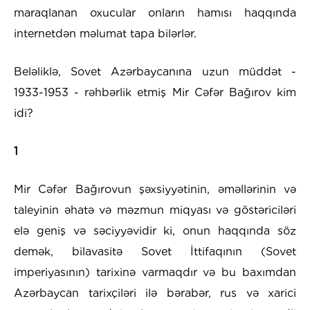
maraqlanan oxucular onların hamısı haqqında
internetdən məlumat tapa bilərlər.
Beləliklə, Sovet Azərbaycanına uzun müddət -
1933-1953 - rəhbərlik etmiş Mir Cəfər Bağırov kim
idi?
1
Mir Cəfər Bağırovun şəxsiyyətinin, əməllərinin və
taleyinin əhatə və məzmun miqyası və göstəriciləri
elə geniş və səciyyəvidir ki, onun haqqında söz
demək, bilavasitə Sovet İttifaqının (Sovet
imperiyasının) tarixinə varmaqdır və bu baxımdan
Azərbaycan tarixçiləri ilə bərabər, rus və xarici