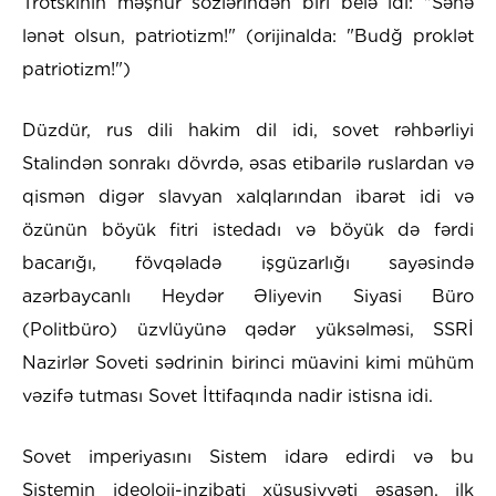
Trotskinin məşhur sözlərindən biri belə idi: "Sənə
lənət olsun, patriotizm!" (orijinalda: "Budğ proklət
patriotizm!")
Düzdür, rus dili hakim dil idi, sovet rəhbərliyi
Stalindən sonrakı dövrdə, əsas etibarilə ruslardan və
qismən digər slavyan xalqlarından ibarət idi və
özünün böyük fitri istedadı və böyük də fərdi
bacarığı, fövqəladə işgüzarlığı sayəsində
azərbaycanlı Heydər Əliyevin Siyasi Büro
(Politbüro) üzvlüyünə qədər yüksəlməsi, SSRİ
Nazirlər Soveti sədrinin birinci müavini kimi mühüm
vəzifə tutması Sovet İttifaqında nadir istisna idi.
Sovet imperiyasını Sistem idarə edirdi və bu
Sistemin ideoloji-inzibati xüsusiyyəti əsasən, ilk