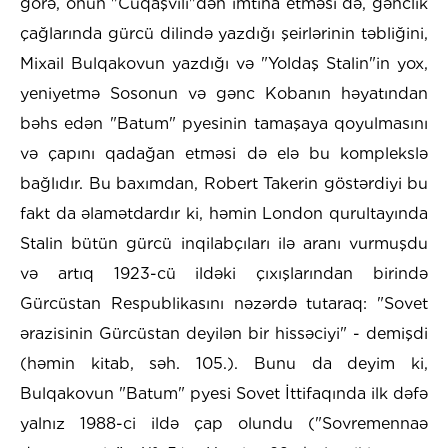
görə, onun "Cuqaşvili"dən imtina etməsi də, gənclik
çağlarında gürcü dilində yazdığı şeirlərinin təbliğini,
Mixail Bulqakovun yazdığı və "Yoldaş Stalin"in yox,
yeniyetmə Sosonun və gənc Kobanın həyatından
bəhs edən "Batum" pyesinin tamaşaya qoyulmasını
və çapını qadağan etməsi də elə bu komplekslə
bağlıdır. Bu baxımdan, Robert Takerin göstərdiyi bu
fakt da əlamətdardır ki, həmin London qurultayında
Stalin bütün gürcü inqilabçıları ilə aranı vurmuşdu
və artıq 1923-cü ildəki çıxışlarından birində
Gürcüstan Respublikasını nəzərdə tutaraq: "Sovet
ərazisinin Gürcüstan deyilən bir hissəciyi" - demişdi
(həmin kitab, səh. 105.). Bunu da deyim ki,
Bulqakovun "Batum" pyesi Sovet İttifaqında ilk dəfə
yalnız 1988-ci ildə çap olundu ("Sovremennaə