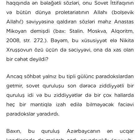
haqqında ən bəlağətli sözləri, onu Sovet İttifaqının
və bütün dünya proletariatının Allahı (bolşevik
Allahı!) səviyyəsinə qaldıran sözləri məhz Anastas
Mikoyan demişdi (bax: Stalin. Moskva, Alqoritm,
2008, str. 272.). Bəyəm, bu xüsusiyyət elə Nikita
Xruşşovun özü üçün də səciyyəvi, ona da xas olan
bir cəhət deyildi?
Ancaq söhbət yalnız bu tipli gülünc paradokslardan
getmir, sovet quruluşu son dərəcə ziddiyyətli bir
quruluş idi və bu ziddiyyətlər də bir çox hallarda
heç bir məntiqlə izah edilə bilməyəcək faciəvi
paradokslar yaradırdı.
Baxın, bu quruluş Azərbaycanın ən ucqar