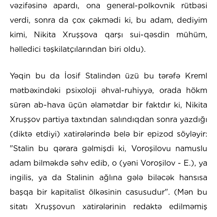
vəzifəsinə apardı, ona general-polkovnik rütbəsi
verdi, sonra da çox çəkmədi ki, bu adam, dediyim
kimi, Nikita Xruşşova qarşı sui-qəsdin mühüm,
həlledici təşkilatçılarından biri oldu).
Yəqin bu da İosif Stalindən üzü bu tərəfə Kreml
mətbəxindəki psixoloji əhval-ruhiyyə, orada hökm
sürən ab-hava üçün əlamətdar bir faktdır ki, Nikita
Xruşşov partiya taxtından salındıqdan sonra yazdığı
(diktə etdiyi) xatirələrində belə bir epizod söyləyir:
"Stalin bu qərara gəlmişdi ki, Voroşilovu namuslu
adam bilməkdə səhv edib, o (yəni Voroşilov - E.), ya
ingilis, ya da Stalinin ağlına gələ biləcək hansısa
başqa bir kapitalist ölkəsinin casusudur". (Mən bu
sitatı Xruşşovun xatirələrinin redaktə edilməmiş