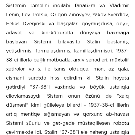
Sistemin təməlini inqilabi fanatizm və Vladimir
Lenin, Lev Trotski, Qriqori Zinovyev, Yakov Sverdlov,
Feliks Dzerjinski və başqaları qoymuşdusa, qeyz,
ədavət və kin-küdurətlə dünyaya baxmağa
başlayan Sistemi bilavasitə Stalin bəsləmiş,
yetişdirmiş, formalaşdırmış, kamilləşdirmişdi. 1937-
38-ci illərlə bağlı mətbuatla, arxiv sənədləri, müxtəlif
xatirələr və s. ilə tanış olduqca, mən, az qala,
cismani surətdə hiss edirdim ki, Stalin həyata
gətirdiyi "37-38"i vaxtında və böyük ustalıqla
cilovlamasaydı, Sistem onun özünü də "xalq
düşməni" kimi güllələyə bilərdi - 1937-38-ci illərin
artıq məntiqə sığışmayan və qorxunc ab-havası
Sistemi şüurlu və get-gedə müstəqilləşən robota
çevirməkdə idi. Stalin "37-38"i elə nəhəng ustalıqla