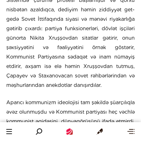
Sistemdə çürümə prosesi başlamışdı və qorxu
nisbətən azaldıqca, dediyim həmin ziddiyyət get-
gedə Sovet İttifaqında siyasi və mənəvi riyakarlığa
gətirib çıxardı: partiya funksionerləri, dövlət işçiləri
günorta Nikita Xruşşovdan sitatlar gətirir, onun
şəxsiyyətini və fəaliyyətini örnək göstərir,
Kommunist Partiyasına sədaqət və inam nümayiş
etdirir, axşam isə elə həmin Xruşşovdan tutmuş,
Çapayev və Staxanovacan sovet rəhbərlərindən və
məşhurlarından anekdotlar danışırdılar.
Aparıcı kommunizm ideolojisi tam şəkildə şüarçılıqla
əvəz olunmuşdu və Kommunist partiyası heç vəchlə
kommunist əqidəsini, dünyagörüşünü ifadə etmirdi.
Partiya karyera üçün ilkin və mütləq ictimai pilləyə,
rahat və imkan daxilində rifah həyat təminatçısına