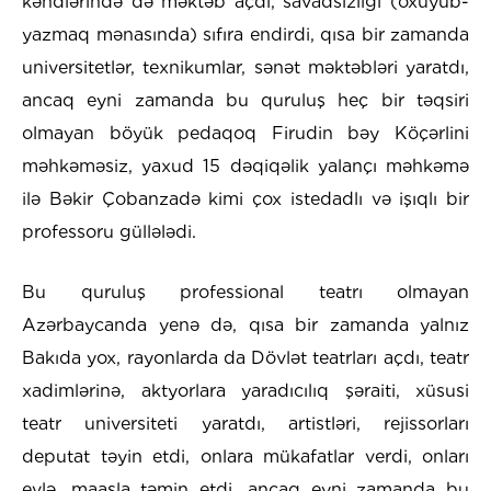
kəndlərində də məktəb açdı, savadsızlığı (oxuyub-
yazmaq mənasında) sıfıra endirdi, qısa bir zamanda
universitetlər, texnikumlar, sənət məktəbləri yaratdı,
ancaq eyni zamanda bu quruluş heç bir təqsiri
olmayan böyük pedaqoq Firudin bəy Köçərlini
məhkəməsiz, yaxud 15 dəqiqəlik yalançı məhkəmə
ilə Bəkir Çobanzadə kimi çox istedadlı və işıqlı bir
professoru güllələdi.
Bu quruluş professional teatrı olmayan
Azərbaycanda yenə də, qısa bir zamanda yalnız
Bakıda yox, rayonlarda da Dövlət teatrları açdı, teatr
xadimlərinə, aktyorlara yaradıcılıq şəraiti, xüsusi
teatr universiteti yaratdı, artistləri, rejissorları
deputat təyin etdi, onlara mükafatlar verdi, onları
evlə, maaşla təmin etdi, ancaq eyni zamanda bu