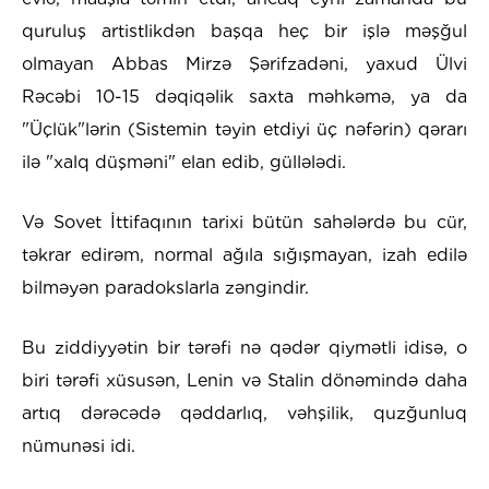
quruluş artistlikdən başqa heç bir işlə məşğul
olmayan Abbas Mirzə Şərifzadəni, yaxud Ülvi
Rəcəbi 10-15 dəqiqəlik saxta məhkəmə, ya da
"Üçlük"lərin (Sistemin təyin etdiyi üç nəfərin) qərarı
ilə "xalq düşməni" elan edib, güllələdi.
Və Sovet İttifaqının tarixi bütün sahələrdə bu cür,
təkrar edirəm, normal ağıla sığışmayan, izah edilə
bilməyən paradokslarla zəngindir.
Bu ziddiyyətin bir tərəfi nə qədər qiymətli idisə, o
biri tərəfi xüsusən, Lenin və Stalin dönəmində daha
artıq dərəcədə qəddarlıq, vəhşilik, quzğunluq
nümunəsi idi.