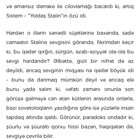
və amansız dərrakə ilə cilovlamağı bacardı ki, artıq
Sistem - "Yoldaş Stalin"in özü idi.
Hərdən o illərin sənədli süjetlərinə baxanda, sadə
camaatın Stalinə sevgisini görəndə, fikrimdən keçir
ki, bu qədər qırğın, sürgün, əzab-əziyyət ola-ola bu
sevgi hardandır? Əlbəttə, gizli bir nifrət də az
deyildi, ancaq sevginin miqyası nə qədər böyük idi
- bunu da danmaq mümkün deyil və ancaq elə
bunu yada salım ki, vəfatı zamanı onunla son
görüşə gəlməyə can atan kütlənin arasında onlarla,
bəzi sovetoloqların yazdığına görə isə yüzlərlə insan
tapdaq altında qaldı. Görünür, paradoks ondadır ki,
şüurlu və şüuraltı qorxu hissi bəzən, həqiqətən də,
sevgiyə çevrilə bilir.