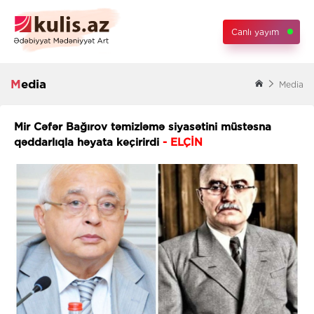
Canlı yayım
Media
Media
Mir Cəfər Bağırov təmizləmə siyasətini müstəsna
qəddarlıqla həyata keçirirdi
- ELÇİN