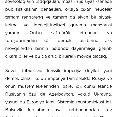
sovetoloqların tədqiqatları, müasir rus siyasi-sənədli
publisistikasının qənaətləri, ortaya çıxan nəticələr
tamam rəngarəng və tamam da əlvan bir siyasi-
ictimai və ideoloji-inzibati qurama mənzərəsi
yaradır. Onları saf-çürük etmədən və
tutuşdurmadan söz demək, bir-birinə əks
mövqelərdən birinin üstündə dayanmağa gətirib
çıxara bilər və bu da artıq birtərəfli mövqe olacaq.
Sovet İttifaqı adi klassik imperiya deyildi, yəni
demək olmaz ki, bu imperiya tam şəkildə Rusiya və
onun müstəmləkələrindən ibarət idi, çünki əslində
Rusiyanın özü də Azərbaycan, yaxud Ukrayna,
yaxud da Estoniya kimi, Sistemin müstəmləkəsi idi.
Bolşevik inqilabının əsas rəhbərlərindən Lev