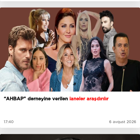
“AHBAP” dərnəyinə verilən
ianələr araşdırılır
17:40
6 avqust 2026