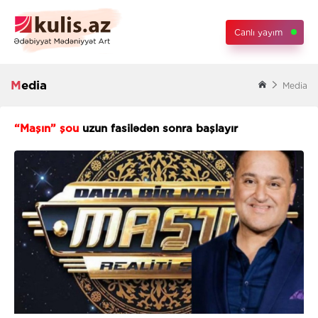
Canlı yayım
Media
Media
“Maşın” şou
uzun fasilədən sonra başlayır