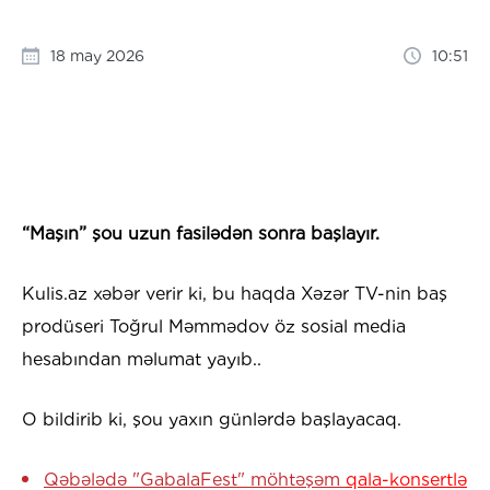
18 may 2026
10:51
“Maşın” şou uzun fasilədən sonra başlayır.
Kulis.az xəbər verir ki, bu haqda Xəzər TV-nin baş
prodüseri Toğrul Məmmədov öz sosial media
hesabından məlumat yayıb..
O bildirib ki, şou yaxın günlərdə başlayacaq.
Qəbələdə "GabalaFest" möhtəşəm
qala-konsertlə