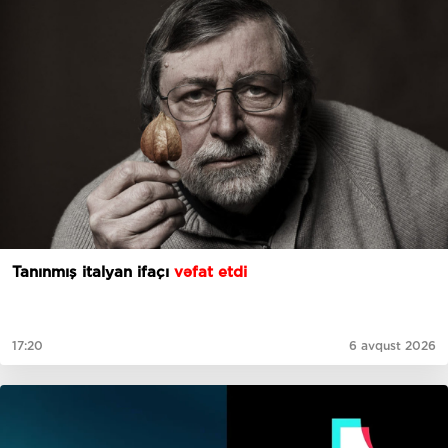
Tanınmış italyan ifaçı
vəfat etdi
17:20
6 avqust 2026