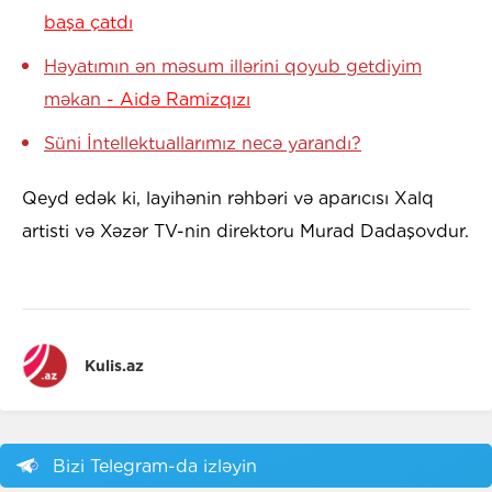
başa çatdı
Həyatımın ən məsum illərini qoyub getdiyim
məkan
- Aidə Ramizqızı
Süni İntellektuallarımız necə yarandı?
Qeyd edək ki, layihənin rəhbəri və aparıcısı Xalq
artisti və Xəzər TV-nin direktoru Murad Dadaşovdur.
Kulis.az
Bizi Telegram-da izləyin