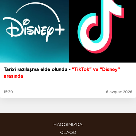
Tarixi razılaşma əldə olundu -
"TikTok" və "Disney”
arasında
15:30
6 avqust 2026
HAQQIMIZDA
ƏLAQƏ