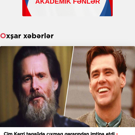
Oxşar xəbərlər
Cim Kerri təqaüdə çıxmaq qərarından imtina etdi
-