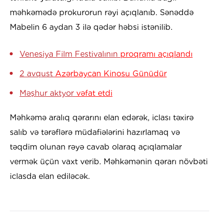
məhkəmədə prokurorun rəyi açıqlanıb. Sənəddə
Mabelin 6 aydan 3 ilə qədər həbsi istənilib.
Venesiya Film Festivalının
proqramı açıqlandı
2 avqust
Azərbaycan Kinosu Günüdür
Məşhur aktyor
vəfat etdi
Məhkəmə aralıq qərarını elan edərək, iclası təxirə
salıb və tərəflərə müdafiələrini hazırlamaq və
təqdim olunan rəyə cavab olaraq açıqlamalar
vermək üçün vaxt verib. Məhkəmənin qərarı növbəti
iclasda elan ediləcək.