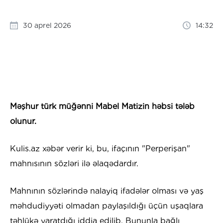
30 aprel 2026
14:32
Məşhur türk müğənni Mabel Matizin həbsi tələb
olunur.
Kulis.az xəbər verir ki, bu, ifaçının "Perperişan"
mahnısının sözləri ilə əlaqədardır.
Mahnının sözlərində nalayiq ifadələr olması və yaş
məhdudiyyəti olmadan paylaşıldığı üçün uşaqlara
təhlükə yaratdığı iddia edilib. Bununla bağlı