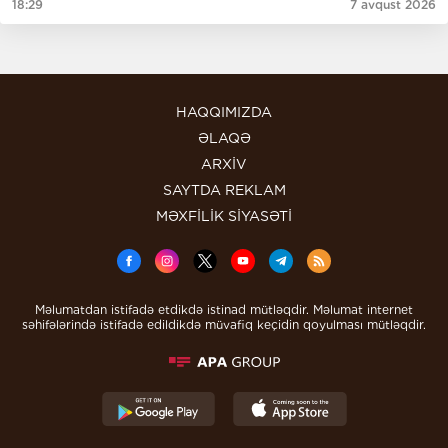
18:29
7 avqust 2026
HAQQIMIZDA
ƏLAQƏ
ARXİV
SAYTDA REKLAM
MƏXFİLİK SİYASƏTİ
Məlumatdan istifadə etdikdə istinad mütləqdir. Məlumat internet
səhifələrində istifadə edildikdə müvafiq keçidin qoyulması mütləqdir.