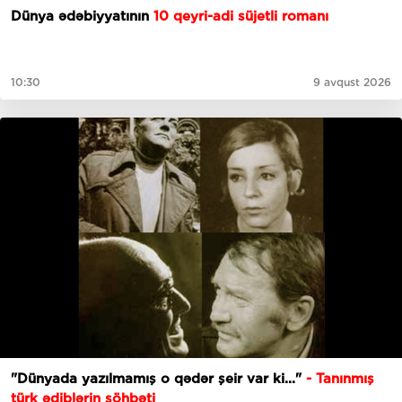
Dünya ədəbiyyatının
10 qeyri-adi süjetli romanı
10:30
9 avqust 2026
"Dünyada yazılmamış o qədər şeir var ki..."
- Tanınmış
türk ədiblərin söhbəti