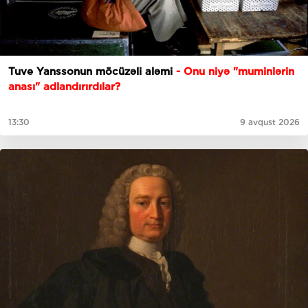
Tuve Yanssonun möcüzəli aləmi
- Onu niyə "muminlərin
anası" adlandırırdılar?
13:30
9 avqust 2026