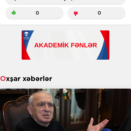
0
0
Oxşar xəbərlər