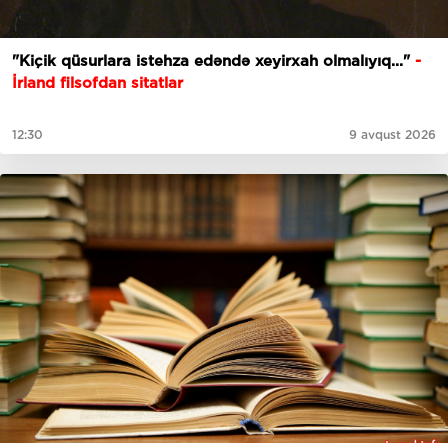
"Kiçik qüsurlara istehza edəndə xeyirxah olmalıyıq..."
-
İrland filsofdan sitatlar
12:30
9 avqust 2026