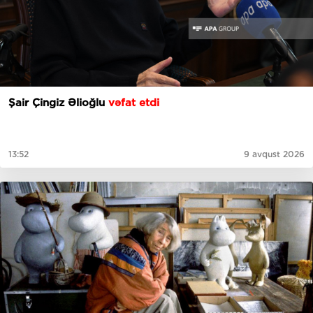
Şair Çingiz Əlioğlu
vəfat etdi
13:52
9 avqust 2026