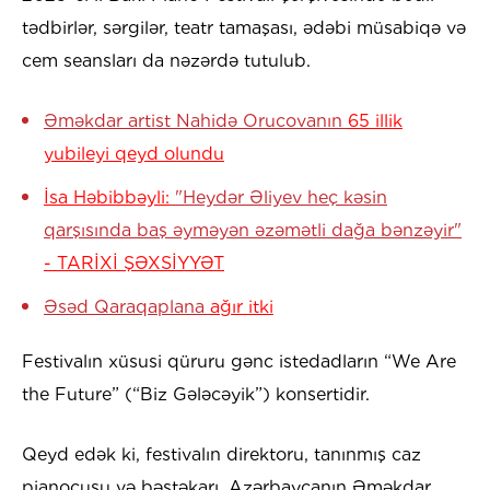
tədbirlər, sərgilər, teatr tamaşası, ədəbi müsabiqə və
cem seansları da nəzərdə tutulub.
Əməkdar artist Nahidə Orucovanın
65 illik
yubileyi qeyd olundu
İsa Həbibbəyli:
"Heydər Əliyev heç kəsin
qarşısında baş əyməyən əzəmətli dağa bənzəyir"
- TARİXİ ŞƏXSİYYƏT
Əsəd Qaraqaplana
ağır itki
Festivalın xüsusi qüruru gənc istedadların “We Are
the Future” (“Biz Gələcəyik”) konsertidir.
Qeyd edək ki, festivalın direktoru, tanınmış caz
pianoçusu və bəstəkarı, Azərbaycanın Əməkdar