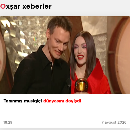
Oxşar xəbərlər
Tanınmış musiqiçi
dünyasını dəyişdi
18:29
7 avqust 2026