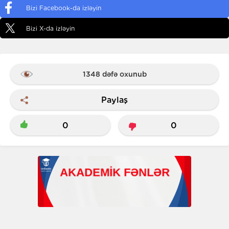
Bizi Facebook-da izləyin
Bizi X-da izləyin
1348 dəfə oxunub
Paylaş
0
0