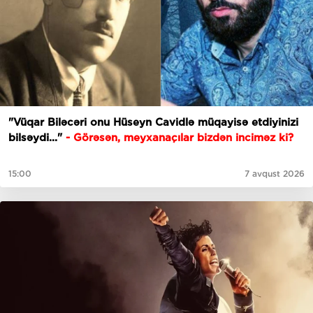
"Vüqar Biləcəri onu Hüseyn Cavidlə müqayisə etdiyinizi
bilsəydi..."
- Görəsən, meyxanaçılar bizdən inciməz ki?
15:00
7 avqust 2026