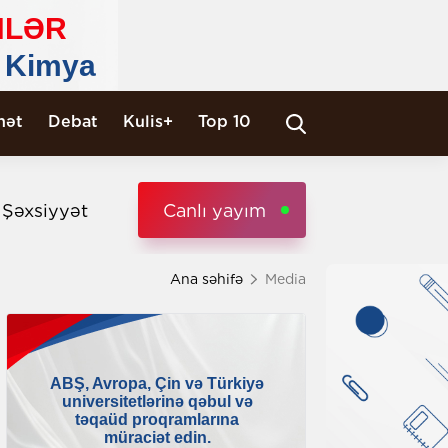
nət
Debat
Kulis+
Top 10
i Şəxsiyyət
Canlı yayım
Ana səhifə
Media