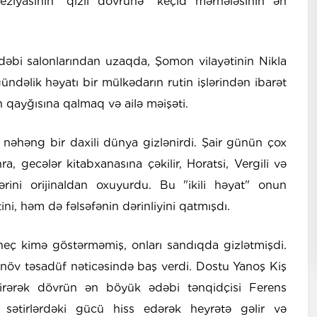
oeziyasının "qızıl dövrünə" keçid mərhələsinin ən
dəbi salonlarından uzaqda, Şomon vilayətinin Nikla
ndəlik həyatı bir mülkədarın rutin işlərindən ibarət
ın qayğısına qalmaq və ailə məişəti.
a nəhəng bir daxili dünya gizlənirdi. Şair günün çox
ra, gecələr kitabxanasına çəkilir, Horatsi, Vergili və
lərini orijinaldan oxuyurdu. Bu "ikili həyat" onun
ni, həm də fəlsəfənin dərinliyini qatmışdı.
i heç kimə göstərməmiş, onları sandıqda gizlətmişdi.
növ təsadüf nəticəsində baş verdi. Dostu Yanoş Kiş
çirərək dövrün ən böyük ədəbi tənqidçisi Ferens
 sətirlərdəki gücü hiss edərək heyrətə gəlir və