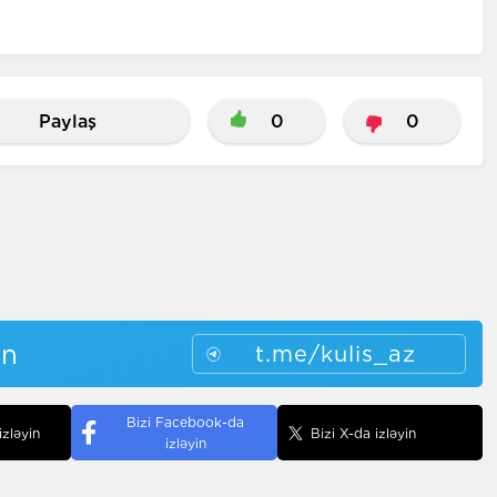
Paylaş
0
0
in
t.me/kulis_az
Bizi Facebook-da
izləyin
Bizi X-da izləyin
izləyin