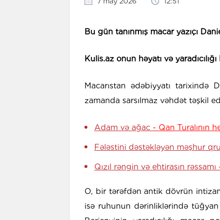
7 may 2026
12:51
Bu gün tanınmış macar yazıçı
Dani
Kulis.az onun həyatı və yaradıcılığı
Macarıstan ədəbiyyatı tarixində D
zamanda sarsılmaz vəhdət təşkil edə
Adam və ağac
- Qan Turalının h
Fələstini dəstəkləyən məşhur qr
Qızıl rəngin və ehtirasın rəssamı
O, bir tərəfdən antik dövrün intizam
isə ruhunun dərinliklərində tüğyan 