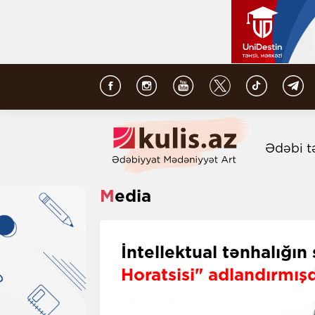
Ədəbi t
Media
İntellektual tənhalığın
Horatsisi" adlandırmış