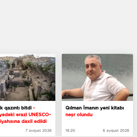
lik qazıntı bitdi
-
Qılman İmanın yeni kitabı
iyədəki ərazi UNESCO-
nəşr olundu
iyahısına daxil edildi
7 avqust 2026
18:20
6 avqust 2026