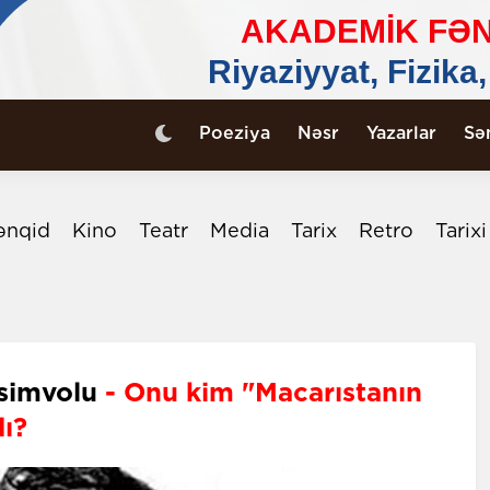
Poeziya
Nəsr
Yazarlar
Sə
ənqid
Kino
Teatr
Media
Tarix
Retro
Tarix
 simvolu
- Onu kim "Macarıstanın
dı?