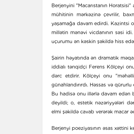
Berjenyini "Macarıstanın Horatsisi"
mühitinin mərkəzinə çevrilir, ba
yaşamağa davam edirdi. Kazintsi on
millətin mənəvi vicdanının səsi idi
uçurumu ən kəskin şəkildə hiss edən
Şairin həyatında ən dramatik məqaml
iddialı tənqidçi Ferens Kölçeyi on
dərc etdirir. Kölçeyi onu "məhəl
günahlandırırdı. Həssas və qürurlu o
Bu hadisə onu illərlə davam edən b
deyildi; o, estetik nəzəriyyələri 
elmi şəkildə cavab verərək macar əd
Berjenyi poeziyasının əsas xəttini ke