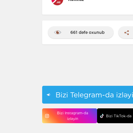
661 dəfə oxunub
Bizi Telegram-da izləy
Bizi Instagram-da
Bizi TikTok-da 
izləyin