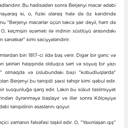
 adlandırır. Bu hadisədən sonra Berjenyi macar ədəbi
xmayaraq ki, o, fiziki olaraq hələ də öz kəndində
u "Berjenyi macarlar üçün təkcə şair deyil, həm də
. O, keçmişin əzəməti ilə indinin süstlüyü arasındakı
 sənətkar" kimi səciyyələndirir.
ardan biri 1817-ci ildə baş verir. Digər bir gənc və
un şeirləri haqqında olduqca sərt və soyuq bir yazı
li" olmaqda və üslubundakı bəzi "kobudluqlarda"
lan Berjenyi bu tənqidi şəxsi təhqir kimi qəbul edir.
ir susqunluğa qərq edir. Lakin bu sükut təslimiyyət
dərindən öyrənməyə başlayır və illər sonra Kölçeyiyə
əbi tənqidinin əsaslarını qoyur.
çici zamanın fəlsəfəsi təşkil edir. O, "Yaxınlaşan qış"