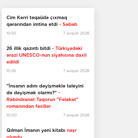
Cim Kerri təqaüdə çıxmaq
qərarından imtina etdi
- Səbəb
10:50
7 avqust 2026
26 illik qazıntı bitdi
- Türkiyədəki
ərazi UNESCO-nun
siyahısına daxil
edildi
10:26
7 avqust 2026
"İnsanın adını dəyişməklə taleyini
də dəyişmək olarmı?"
-
Rabindranat Taqorun "Fəlakət"
romanından fəsillər
10:00
7 avqust 2026
Qılman İmanın yeni kitabı
nəşr
olundu