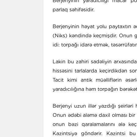
Berjenyinin yaradıcılığı macar p
parlaq səhifəsidir.
Berjenyinin həyat yolu paytaxtın ə
(Niks) kəndində keçmişdir. Onun gü
idi: torpağı idarə etmək, təsərrüfat
Lakin bu zahiri sadəliyin arxasınd
hissəsini tarlalarda keçirdikdən son
Tacit kimi antik müəlliflərin əsər
yaradıcılığına həm torpağın bərəkəti
Berjenyi uzun illər yazdığı şeirlər
Onun ədəbi aləmə daxil olması bir 
onun bəzi qaralamalarını ələ ke
Kazintsiyə göndərir. Kazintsi bu