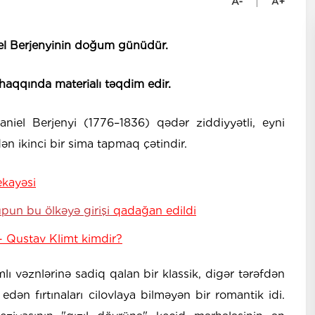
el Berjenyinin doğum günüdür.
 haqqında materialı təqdim edir.
aniel Berjenyi (1776–1836) qədər ziddiyyətli, eyni
n ikinci bir sima tapmaq çətindir.
ekayəsi
upun bu ölkəyə girişi
qadağan edildi
- Qustav Klimt kimdir?
lı vəznlərinə sadiq qalan bir klassik, digər tərəfdən
edən fırtınaları cilovlaya bilməyən bir romantik idi.