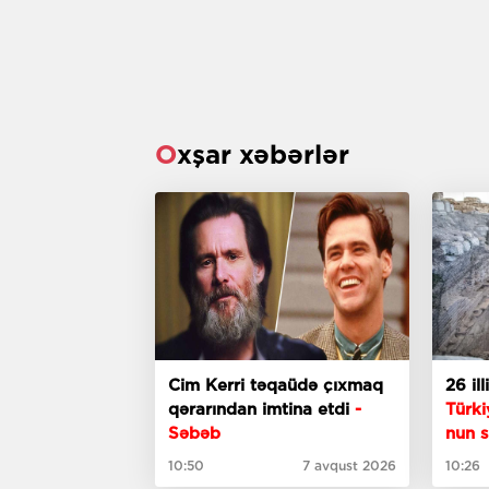
Oxşar xəbərlər
Cim Kerri təqaüdə çıxmaq
26 il
qərarından imtina etdi
-
Türk
Səbəb
nun
s
10:50
7 avqust 2026
10:26