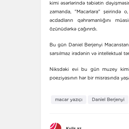
kimi əsərlərində təbiətin dəyişməs
zamanda, "Macarlara" şeirində o,
əcdadların qəhrəmanlığını müasirl
özünüdərkə çağırırdı.
Bu gün Daniel Berjenyi Macarıstand
sarsılmaz iradənin və intellektual tə
Niksdəki evi bu gün muzey kimi
poeziyasının hər bir misrasında yaşa
macar yazıçı
Daniel Berjenyi
Kulis.az