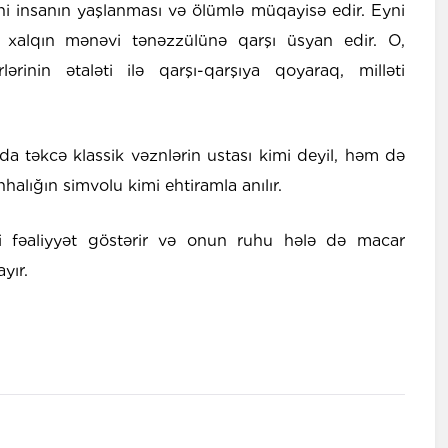
ini insanın yaşlanması və ölümlə müqayisə edir. Eyni
 xalqın mənəvi tənəzzülünə qarşı üsyan edir. O,
ərinin ətaləti ilə qarşı-qarşıya qoyaraq, milləti
a təkcə klassik vəznlərin ustası kimi deyil, həm də
nhalığın simvolu kimi ehtiramla anılır.
 fəaliyyət göstərir və onun ruhu hələ də macar
yır.