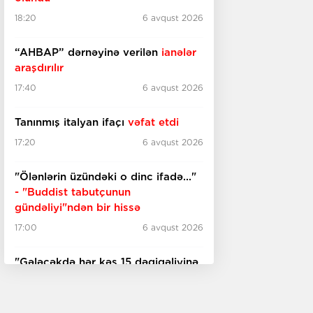
18:20
6 avqust 2026
“AHBAP” dərnəyinə verilən
ianələr
araşdırılır
17:40
6 avqust 2026
Tanınmış italyan ifaçı
vəfat etdi
17:20
6 avqust 2026
"Ölənlərin üzündəki o dinc ifadə..."
- "Buddist tabutçunun
gündəliyi"ndən bir hissə
17:00
6 avqust 2026
"Gələcəkdə hər kəs 15 dəqiqəliyinə
məşhur olacaq..."
- Endi Vorhol kim
idi?
16:30
6 avqust 2026