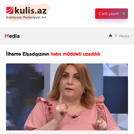
Canlı yayım
Media
Media
İlhamə Elşadqızının
həbs müddəti uzadıldı