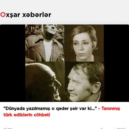
Oxşar xəbərlər
"Dünyada yazılmamış o qədər şeir var ki..."
- Tanınmış
türk ədiblərin söhbəti