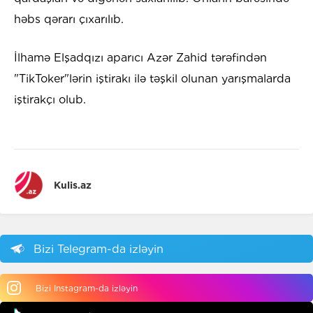
həbs qərarı çıxarılıb.
İlhamə Elşadqızı aparıcı Azər Zahid tərəfindən
"TikToker"lərin iştirakı ilə təşkil olunan yarışmalarda
iştirakçı olub.
Kulis.az
Bizi Telegram-da izləyin
Bizi Instagram-da izləyin