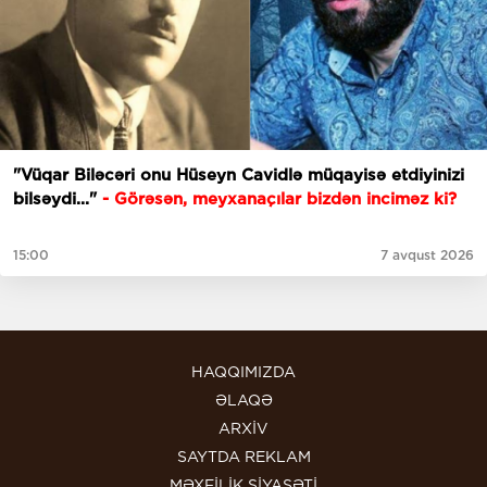
"Vüqar Biləcəri onu Hüseyn Cavidlə müqayisə etdiyinizi
bilsəydi..."
- Görəsən, meyxanaçılar bizdən inciməz ki?
15:00
7 avqust 2026
HAQQIMIZDA
ƏLAQƏ
ARXİV
SAYTDA REKLAM
MƏXFİLİK SİYASƏTİ