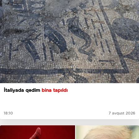
İtaliyada qədim
bina tapıldı
18:10
7 avqust 2026