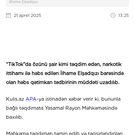
İlhamə Elşadqızı
21 aprel 2025
13:25
“TikTok”da özünü şair kimi təqdim edən, narkotik
ittihamı ilə həbs edilən İlhamə Elşadqızı barəsində
olan həbs qətimkan tədbirinin müddəti uzadılıb.
Kulis.az
APA
-ya istinadən xəbər verir ki, bununla
bağlı təqdimata Yasamal Rayon Məhkəməsində
baxılıb.
Məhkəmə təqdimatı təmin edib və təqsirləndirilən