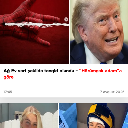
Ağ Ev sərt şəkildə tənqid olundu –
“Hörümçək adam”a
görə
17:45
7 avqust 2026