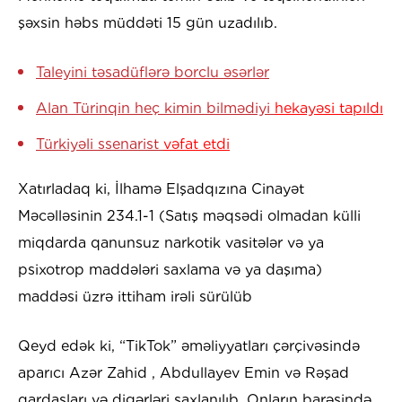
şəxsin həbs müddəti 15 gün uzadılıb.
Taleyini təsadüflərə borclu əsərlər
Alan Türinqin heç kimin bilmədiyi
hekayəsi tapıldı
Türkiyəli ssenarist
vəfat etdi
Xatırladaq ki, İlhamə Elşadqızına Cinayət
Məcəlləsinin 234.1-1 (Satış məqsədi olmadan külli
miqdarda qanunsuz narkotik vasitələr və ya
psixotrop maddələri saxlama və ya daşıma)
maddəsi üzrə ittiham irəli sürülüb
Qeyd edək ki, “TikTok” əməliyyatları çərçivəsində
aparıcı Azər Zahid , Abdullayev Emin və Rəşad
qardaşları və digərləri saxlanılıb. Onların barəsində