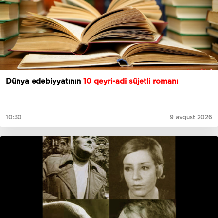
Dünya ədəbiyyatının
10 qeyri-adi süjetli romanı
10:30
9 avqust 2026