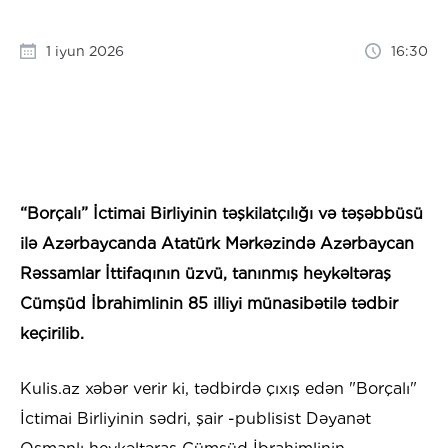
1 iyun 2026
16:30
“Borçalı” İctimai Birliyinin təşkilatçılığı və təşəbbüsü
ilə Azərbaycanda Atatürk Mərkəzində Azərbaycan
Rəssamlar İttifaqının üzvü, tanınmış heykəltəraş
Cümşüd İbrahimlinin 85 illiyi münasibətilə tədbir
keçirilib.
Kulis.az xəbər verir ki, tədbirdə çıxış edən "Borçalı"
İctimai Birliyinin sədri, şair -publisist Dəyanət