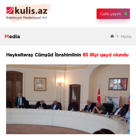
Canlı yayım
Media
Media
Heykəltəraş Cümşüd İbrahimlinin
85 illiyi qeyd olundu