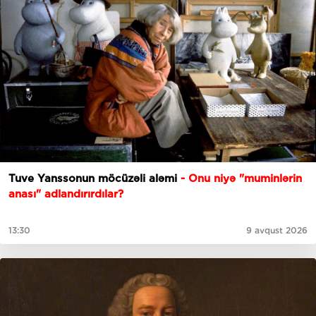
Tuve Yanssonun möcüzəli aləmi
- Onu niyə "muminlərin
anası" adlandırırdılar?
13:30
9 avqust 2026