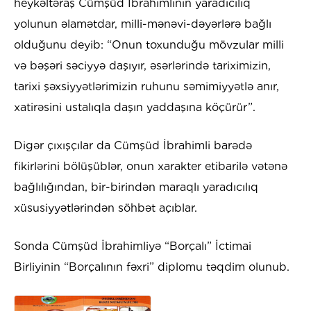
heykəltəraş Cümşüd İbrahimlinin yaradıcılıq
yolunun əlamətdar, milli-mənəvi-dəyərlərə bağlı
olduğunu deyib: “Onun toxunduğu mövzular milli
və bəşəri səciyyə daşıyır, əsərlərində tariximizin,
tarixi şəxsiyyətlərimizin ruhunu səmimiyyətlə anır,
xatirəsini ustalıqla daşın yaddaşına köçürür”.
Digər çıxışçılar da Cümşüd İbrahimli barədə
fikirlərini bölüşüblər, onun xarakter etibarilə vətənə
bağlılığından, bir-birindən maraqlı yaradıcılıq
xüsusiyyətlərindən söhbət açıblar.
Sonda Cümşüd İbrahimliyə “Borçalı” İctimai
Birliyinin “Borçalının fəxri” diplomu təqdim olunub.