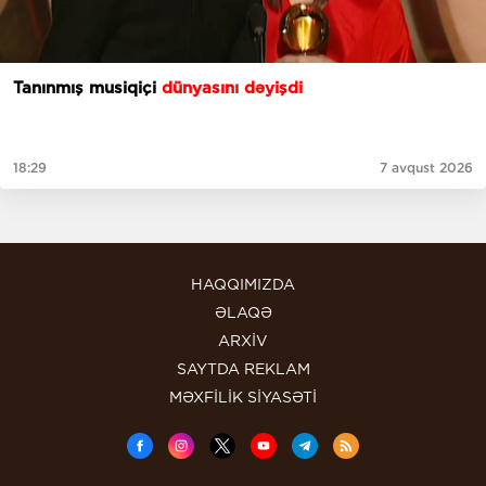
Tanınmış musiqiçi
dünyasını dəyişdi
18:29
7 avqust 2026
HAQQIMIZDA
ƏLAQƏ
ARXİV
SAYTDA REKLAM
MƏXFİLİK SİYASƏTİ