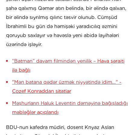
şahə qalxmış Qəmər atın belində, bir əlində qalxan,
bir əlində sıyrılmış qılınc təsvir olunub. Cümşüd
İbrahimli bu gün də həmişəki yaradıcılıq əzmini
qoruyub saxlayır və həvəslə yeni abidə layihələri
üzərində işləyir.
“Batman” davam filmindən yenilik –
Hava şəraiti
ilə bağlı
"Mən batana qədər üzmək niyyətində idim..."
-
Cozef Konraddan sitatlar
Məşhurların Haluk Leventin dərnəyinə bağışladığı
məbləğlər açıqlandı
BDU-nun kafedra müdiri, dosent Knyaz Aslan