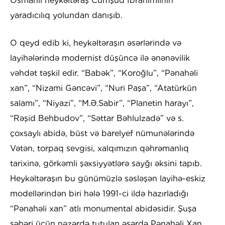
Osmanlı heykəltəraş Cümşüd İbrahimlinin
yaradıcılıq yolundan danışıb.
O qeyd edib ki, heykəltəraşın əsərlərində və
layihələrində modernist düşüncə ilə ənənəvilik
vəhdət təşkil edir. “Babək”, “Koroğlu”, “Pənahəli
xan”, “Nizami Gəncəvi”, “Nuri Paşa”, “Atatürkün
salamı”, “Niyazi”, “M.Ə.Sabir”, “Planetin harayı”,
“Rəşid Behbudov”, “Səttar Bəhlulzadə” və s.
çoxsaylı abidə, büst və barelyef nümunələrində
Vətən, torpaq sevgisi, xalqımızın qəhrəmanlıq
tarixinə, görkəmli şəxsiyyətlərə sayğı əksini tapıb.
Heykəltəraşın bu günümüzlə səsləşən layihə-eskiz
modellərindən biri hələ 1991-ci ildə hazırladığı
“Pənahəli xan” atlı monumental abidəsidir. Şuşa
şəhəri üçün nəzərdə tutulan əsərdə Pənahəli Xan