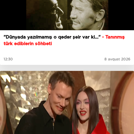
"Dünyada yazılmamış o qədər şeir var ki..."
- Tanınmış
türk ədiblərin söhbəti
12:30
8 avqust 2026