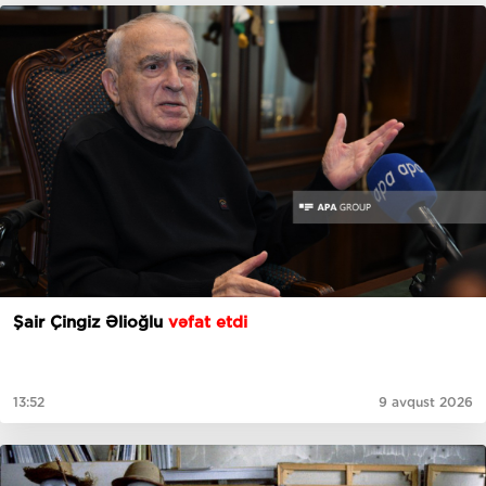
Şair Çingiz Əlioğlu
vəfat etdi
13:52
9 avqust 2026