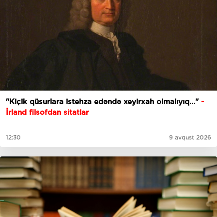
"Kiçik qüsurlara istehza edəndə xeyirxah olmalıyıq..."
-
İrland filsofdan sitatlar
12:30
9 avqust 2026