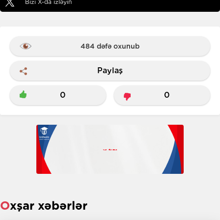
Bizi X-da izləyin
484 dəfə oxunub
Paylaş
0
0
Oxşar xəbərlər