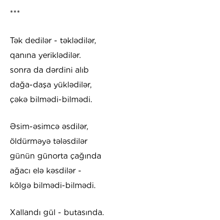
***
Tək dedilər - təklədilər,
qanına yeriklədilər.
sonra da dərdini alıb
dağa-daşa yüklədilər,
çəkə bilmədi-bilmədi.
Əsim-əsimcə əsdilər,
öldürməyə tələsdilər
günün günorta çağında
ağacı elə kəsdilər -
kölgə bilmədi-bilmədi.
Xallandı gül - butasında.