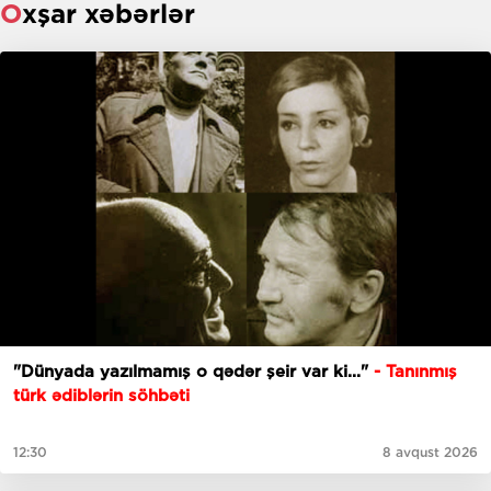
Oxşar xəbərlər
"Dünyada yazılmamış o qədər şeir var ki..."
- Tanınmış
türk ədiblərin söhbəti
12:30
8 avqust 2026