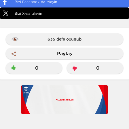
Bizi Facebook-da izləyin
Bizi X-da izləyin
635 dəfə oxunub
Paylaş
0
0