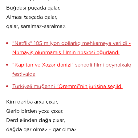
Buğdası puçada qalar,
Alması taxçada qalar,
qalar, saralmaz-saralmaz.
"Netflix" 105 milyon dollarlıq məhkəməyə verildi
-
Nümayiş olunmamış filmin nüsxəsi oğurlandı
“Kapitan və Xəzər dənizi”
sənədli filmi beynəlxalq
festivalda
Türkiyəli müğənni
“Qremmi”nin jürisinə seçildi
Kim qəribə arxa çıxar,
Qərib birdən yoxa çıxar,
Dərd əlindən dağa çıxar,
dağda qar olmaz - qar olmaz