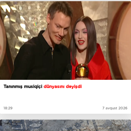
Tanınmış musiqiçi
dünyasını dəyişdi
18:29
7 avqust 2026