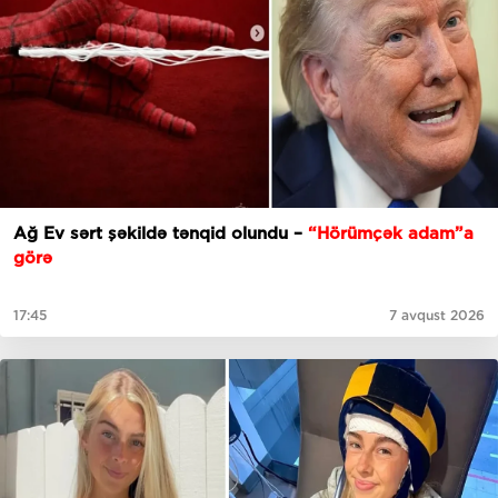
Ağ Ev sərt şəkildə tənqid olundu –
“Hörümçək adam”a
görə
17:45
7 avqust 2026