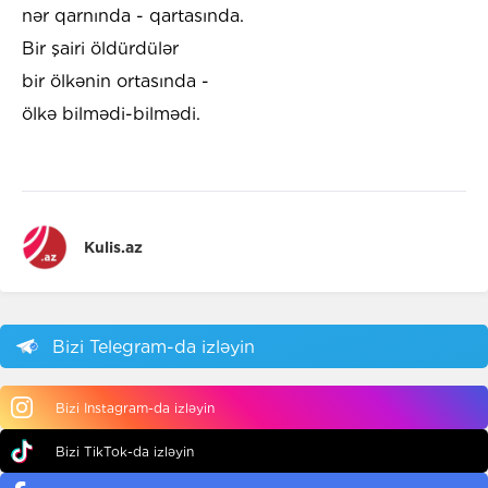
nər qarnında - qartasında.
Bir şairi öldürdülər
bir ölkənin ortasında -
ölkə bilmədi-bilmədi.
Kulis.az
Bizi Telegram-da izləyin
Bizi Instagram-da izləyin
Bizi TikTok-da izləyin