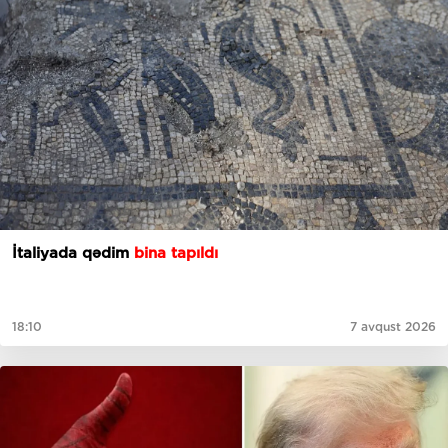
İtaliyada qədim
bina tapıldı
18:10
7 avqust 2026