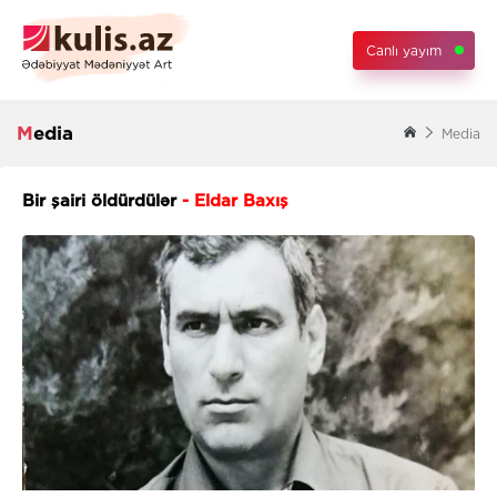
Canlı yayım
Media
Media
Bir şairi öldürdülər
- Eldar Baxış