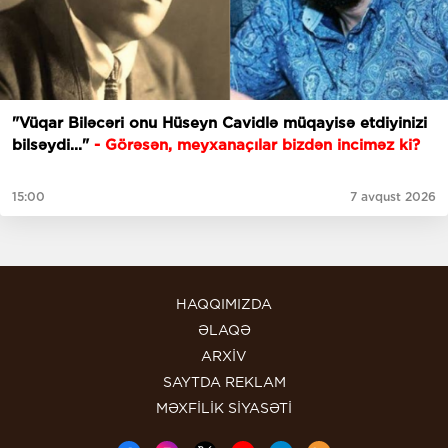
"Vüqar Biləcəri onu Hüseyn Cavidlə müqayisə etdiyinizi
bilsəydi..."
- Görəsən, meyxanaçılar bizdən inciməz ki?
15:00
7 avqust 2026
HAQQIMIZDA
ƏLAQƏ
ARXİV
SAYTDA REKLAM
MƏXFİLİK SİYASƏTİ