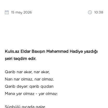
15 may 2026
10:38
Kulis.az Eldar Baxışın Məhəmməd Hadiyə yazdığı
şeiri təqdim edir.
Qərib nar əkər, nar əkər,
Narı nar olmaz, nar olmaz.
Qərib deyər: qərib qızdan
Mənə yar olmaz - yar olmaz:
Sünbülü qıçada qalar,