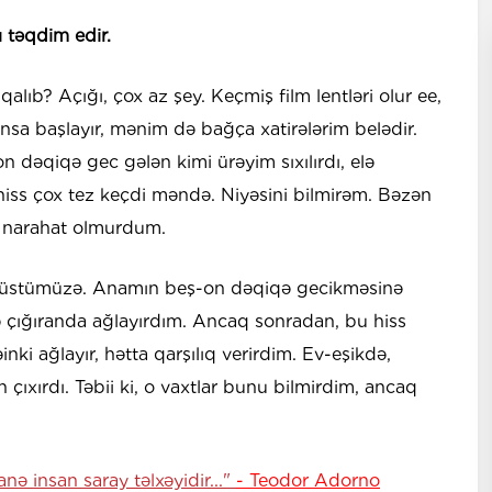
ı təqdim edir.
lıb? Açığı, çox az şey. Keçmiş film lentləri olur ee,
ansa başlayır, mənim də bağça xatirələrim belədir.
n dəqiqə gec gələn kimi ürəyim sıxılırdı, elə
hiss çox tez keçdi məndə. Niyəsini bilmirəm. Bəzən
ə narahat olmurdum.
ı üstümüzə. Anamın beş-on dəqiqə gecikməsinə
 çığıranda ağlayırdım. Ancaq sonradan, bu hiss
ki ağlayır, hətta qarşılıq verirdim. Ev-eşikdə,
 çıxırdı. Təbii ki, o vaxtlar bunu bilmirdim, ancaq
nə insan saray təlxəyidir..."
- Teodor Adorno