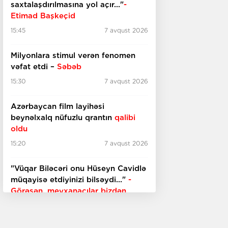
saxtalaşdırılmasına yol açır..."
-
Etimad Başkeçid
15:45
7 avqust 2026
Milyonlara stimul verən fenomen
vəfat etdi –
Səbəb
15:30
7 avqust 2026
Azərbaycan film layihəsi
beynəlxalq nüfuzlu qrantın
qalibi
oldu
15:20
7 avqust 2026
"Vüqar Biləcəri onu Hüseyn Cavidlə
müqayisə etdiyinizi bilsəydi..."
-
Görəsən, meyxanaçılar bizdən
inciməz ki?
15:00
7 avqust 2026