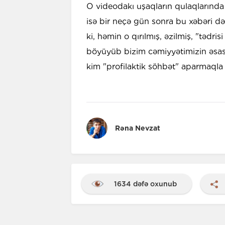
O videodakı uşaqların qulaqlarında 
isə bir neçə gün sonra bu xəbəri d
ki, həmin o qırılmış, əzilmiş, "tədr
böyüyüb bizim cəmiyyətimizin əsas 
kim "profilaktik söhbət" aparmaqla
Rəna Nevzat
1634 dəfə oxunub