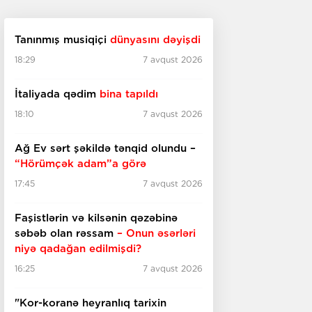
Tanınmış musiqiçi
dünyasını dəyişdi
18:29
7 avqust 2026
İtaliyada qədim
bina tapıldı
18:10
7 avqust 2026
Ağ Ev sərt şəkildə tənqid olundu –
“Hörümçək adam”a görə
17:45
7 avqust 2026
Faşistlərin və kilsənin qəzəbinə
səbəb olan rəssam
– Onun əsərləri
niyə qadağan edilmişdi?
16:25
7 avqust 2026
"Kor-koranə heyranlıq tarixin