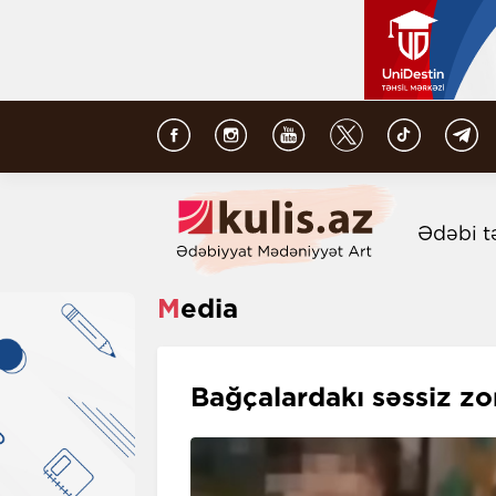
Ədəbi t
Media
Bağçalardakı səssiz zor