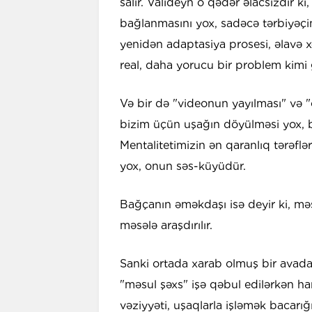
salır. Valideyn o qədər əlacsızdır k
bağlanmasını yox, sadəcə tərbiyəçin
yenidən adaptasiya prosesi, əlavə 
real, daha yorucu bir problem kimi
Və bir də "videonun yayılması" və "
bizim üçün uşağın döyülməsi yox, b
Mentalitetimizin ən qaranlıq tərəfl
yox, onun səs-küyüdür.
Bağçanın əməkdaşı isə deyir ki, məs
məsələ araşdırılır.
Sanki ortada xarab olmuş bir avadanl
"məsul şəxs" işə qəbul edilərkən h
vəziyyəti, uşaqlarla işləmək bacarığ