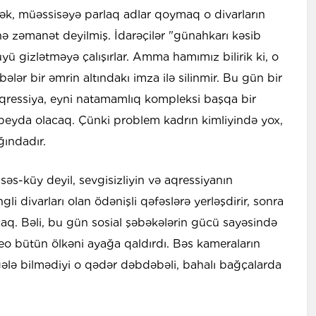
mək, müəssisəyə parlaq adlar qoymaq o divarların
nə zəmanət deyilmiş. İdarəçilər "günahkarı kəsib
ü gizlətməyə çalışırlar. Amma hamımız bilirik ki, o
ələr bir əmrin altındakı imza ilə silinmir. Bu gün bir
 aqressiya, eyni natamamlıq kompleksi başqa bir
peyda olacaq. Çünki problem kadrın kimliyində yox,
ğındadır.
səs-küy deyil, sevgisizliyin və aqressiyanın
li divarları olan ödənişli qəfəslərə yerləşdirir, sonra
acaq. Bəli, bu gün sosial şəbəkələrin gücü sayəsində
ideo bütün ölkəni ayağa qaldırdı. Bəs kameraların
gələ bilmədiyi o qədər dəbdəbəli, bahalı bağçalarda