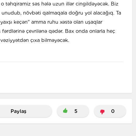
o təhqiramiz səs hələ uzun illər cingildəyəcək. Biz
ə unudub, növbəti qalmaqala doğru yol alacağıq. Ta
isi yaxşı keçən" amma ruhu xəstə olan uşaqlar
fərdlərinə çevrilənə qədər. Bax onda onlarla heç
 vəziyyətdən çıxa bilməyəcək.
Paylaş
5
0