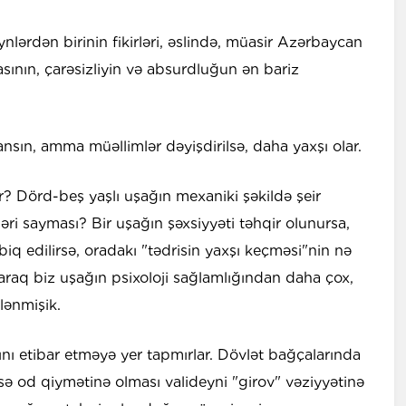
nlərdən birinin fikirləri, əslində, müasir Azərbaycan
sının, çarəsizliyin və absurdluğun ən bariz
ansın, amma müəllimlər dəyişdirilsə, daha yaxşı olar.
r? Dörd-beş yaşlı uşağın mexaniki şəkildə şeir
əri sayması? Bir uşağın şəxsiyyəti təhqir olunursa,
tbiq edilirsə, oradakı "tədrisin yaxşı keçməsi"nin nə
raq biz uşağın psixoloji sağlamlığından daha çox,
lənmişik.
ını etibar etməyə yer tapmırlar. Dövlət bağçalarında
sə od qiymətinə olması valideyni "girov" vəziyyətinə