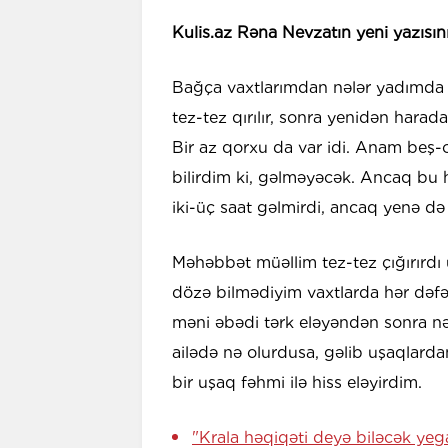
Kulis.az Rəna Nevzatın yeni yazısın
Bağça vaxtlarımdan nələr yadımda qa
tez-tez qırılır, sonra yenidən harad
Bir az qorxu da var idi. Anam beş-o
bilirdim ki, gəlməyəcək. Ancaq bu 
iki-üç saat gəlmirdi, ancaq yenə d
Məhəbbət müəllim tez-tez çığırırd
dözə bilmədiyim vaxtlarda hər dəfə
məni əbədi tərk eləyəndən sonra nəin
ailədə nə olurdusa, gəlib uşaqlardan
bir uşaq fəhmi ilə hiss eləyirdim.
"Krala həqiqəti deyə biləcək yega