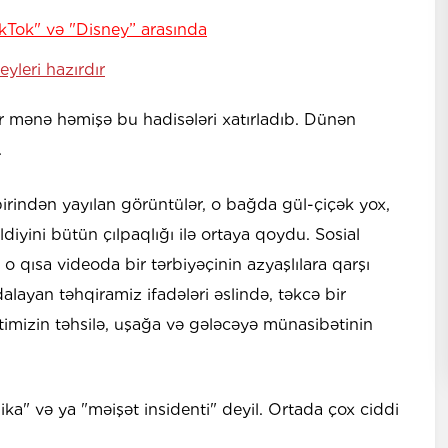
ikTok" və "Disney” arasında
eyleri hazırdır
r mənə həmişə bu hadisələri xatırladıb. Dünən
.
irindən yayılan görüntülər, o bağda gül-çiçək yox,
ldiyini bütün çılpaqlığı ilə ortaya qoydu. Sosial
n o qısa videoda bir tərbiyəçinin azyaşlılara qarşı
dalayan təhqiramiz ifadələri əslində, təkcə bir
mizin təhsilə, uşağa və gələcəyə münasibətinin
ika" və ya "məişət insidenti" deyil. Ortada çox ciddi