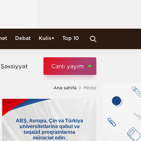
nət
Debat
Kulis+
Top 10
i Şəxsiyyət
Canlı yayım
Ana səhifə
Media