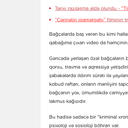
Tarixi razılaşma əldə olundu -
"T
“Cənnətin iqamətgahı”
filminin tr
Bağçalarda baş verən bu kimi halla
qabağıma çıxan video da həmçinin
Gəncədə yerləşən özəl bağçaların b
qorxu, travma və aqressiya yetişdiri
şəbəkələrdə ildırım sürəti ilə yayıla
kobud rəftarı, onların mənliyini tap
bağçanın yox, ümumilikdə cəmiyyəti
lakmus kağızıdır.
Bu hadisə sadəcə bir "kriminal xron
psixoloji və sosioloji böhran var.