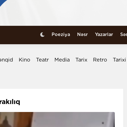
Poeziya
Nəsr
Yazarlar
Sə
ənqid
Kino
Teatr
Media
Tarix
Retro
Tarix
akılıq