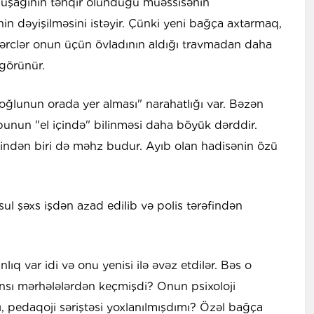
i, uşağının təhqir olunduğu müəssisənin
in dəyişilməsini istəyir. Çünki yeni bağça axtarmaq,
xərclər onun üçün övladının aldığı travmadan daha
 görünür.
oğlunun orada yer alması" narahatlığı var. Bəzən
unun "el içində" bilinməsi daha böyük dərddir.
ərindən biri də məhz budur. Ayıb olan hadisənin özü
ul şəxs işdən azad edilib və polis tərəfindən
ıq var idi və onu yenisi ilə əvəz etdilər. Bəs o
ansı mərhələlərdən keçmişdi? Onun psixoloji
ı, pedaqoji səriştəsi yoxlanılmışdımı? Özəl bağça