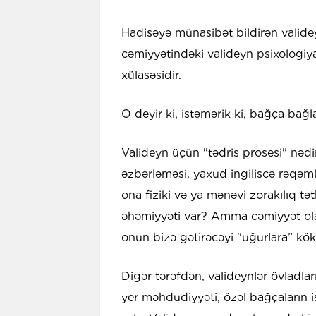
Hadisəyə münasibət bildirən validey
cəmiyyətindəki valideyn psixologiya
xülasəsidir.
O deyir ki, istəmərik ki, bağça bağl
Valideyn üçün "tədris prosesi" nədi
əzbərləməsi, yaxud ingiliscə rəqəml
ona fiziki və ya mənəvi zorakılıq tə
əhəmiyyəti var? Amma cəmiyyət ola
onun bizə gətirəcəyi "uğurlara” kök
Digər tərəfdən, valideynlər övladlar
yer məhdudiyyəti, özəl bağçaların i