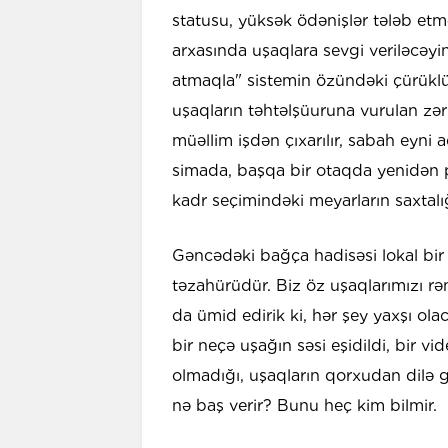
statusu, yüksək ödənişlər tələb et
arxasında uşaqlara sevgi veriləcəyi
atmaqla" sistemin özündəki çürüklüy
uşaqların təhtəlşüuruna vurulan zərb
müəllim işdən çıxarılır, sabah eyni
simada, başqa bir otaqda yenidən 
kadr seçimindəki meyarların saxtalı
Gəncədəki bağça hadisəsi lokal bir 
təzahürüdür. Biz öz uşaqlarımızı rəng
da ümid edirik ki, hər şey yaxşı ol
bir neçə uşağın səsi eşidildi, bir v
olmadığı, uşaqların qorxudan dilə 
nə baş verir? Bunu heç kim bilmir.