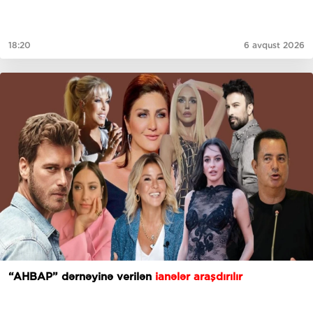
18:20
6 avqust 2026
“AHBAP” dərnəyinə verilən
ianələr araşdırılır