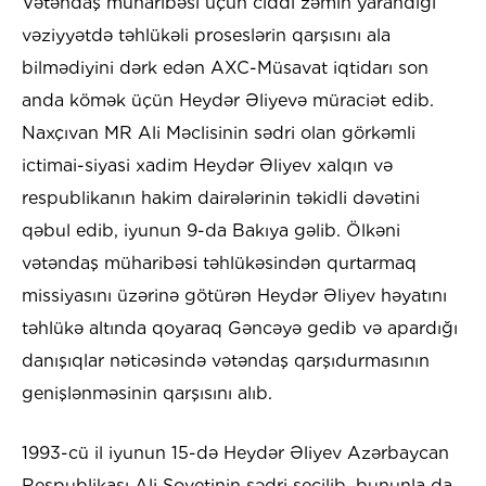
Vətəndaş müharibəsi üçün ciddi zəmin yarandığı
vəziyyətdə təhlükəli proseslərin qarşısını ala
bilmədiyini dərk edən AXC-Müsavat iqtidarı son
anda kömək üçün Heydər Əliyevə müraciət edib.
Naxçıvan MR Ali Məclisinin sədri olan görkəmli
ictimai-siyasi xadim Heydər Əliyev xalqın və
respublikanın hakim dairələrinin təkidli dəvətini
qəbul edib, iyunun 9-da Bakıya gəlib. Ölkəni
vətəndaş müharibəsi təhlükəsindən qurtarmaq
missiyasını üzərinə götürən Heydər Əliyev həyatını
təhlükə altında qoyaraq Gəncəyə gedib və apardığı
danışıqlar nəticəsində vətəndaş qarşıdurmasının
genişlənməsinin qarşısını alıb.
1993-cü il iyunun 15-də Heydər Əliyev Azərbaycan
Respublikası Ali Sovetinin sədri seçilib, bununla da,