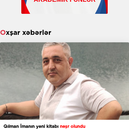
Oxşar xəbərlər
Qılman İmanın yeni kitabı
nəşr olundu