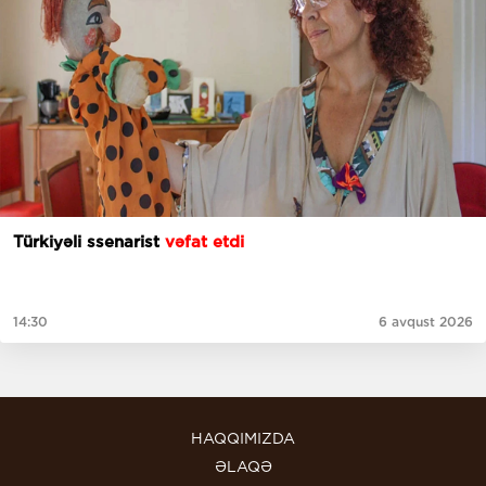
Türkiyəli ssenarist
vəfat etdi
14:30
6 avqust 2026
HAQQIMIZDA
ƏLAQƏ