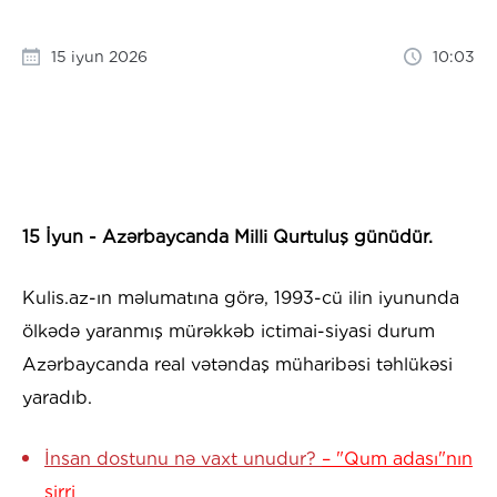
15 iyun 2026
10:03
15 İyun - Azərbaycanda Milli Qurtuluş günüdür.
Kulis.az-ın məlumatına görə, 1993-cü ilin iyununda
ölkədə yaranmış mürəkkəb ictimai-siyasi durum
Azərbaycanda real vətəndaş müharibəsi təhlükəsi
yaradıb.
İnsan dostunu nə vaxt unudur?
– "Qum adası"nın
sirri