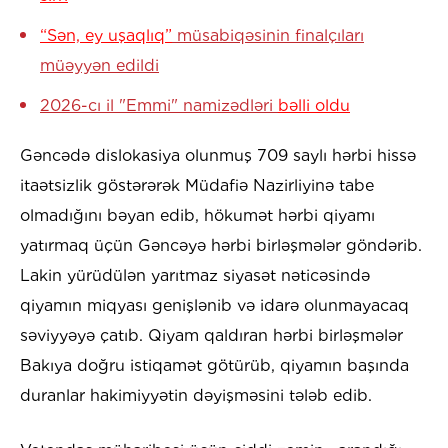
“Sən, ey uşaqlıq”
müsabiqəsinin finalçıları
müəyyən edildi
2026-cı il "Emmi" namizədləri
bəlli oldu
Gəncədə dislokasiya olunmuş 709 saylı hərbi hissə
itaətsizlik göstərərək Müdafiə Nazirliyinə tabe
olmadığını bəyan edib, hökumət hərbi qiyamı
yatırmaq üçün Gəncəyə hərbi birləşmələr göndərib.
Lakin yürüdülən yarıtmaz siyasət nəticəsində
qiyamın miqyası genişlənib və idarə olunmayacaq
səviyyəyə çatıb. Qiyam qaldıran hərbi birləşmələr
Bakıya doğru istiqamət götürüb, qiyamın başında
duranlar hakimiyyətin dəyişməsini tələb edib.