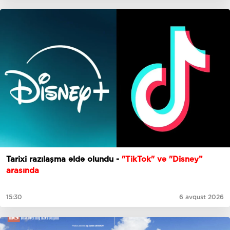
Tarixi razılaşma əldə olundu -
"TikTok" və "Disney”
arasında
15:30
6 avqust 2026