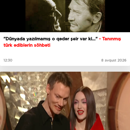
"Dünyada yazılmamış o qədər şeir var ki..."
- Tanınmış
türk ədiblərin söhbəti
12:30
8 avqust 2026