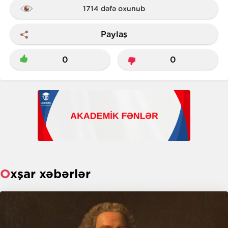
1714 dəfə oxunub
Paylaş
0
0
Oxşar xəbərlər