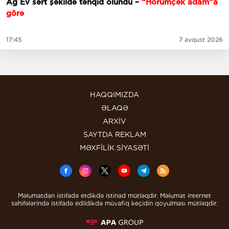
Ağ Ev sərt şəkildə tənqid olundu –
“Hörümçək adam”a
görə
17:45
7 avqust 2026
HAQQIMIZDA
ƏLAQƏ
ARXİV
SAYTDA REKLAM
MƏXFİLİK SİYASƏTİ
Məlumatdan istifadə etdikdə istinad mütləqdir. Məlumat internet
səhifələrində istifadə edildikdə müvafiq keçidin qoyulması mütləqdir.