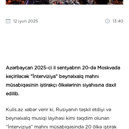
12 iyun 2025
13:40
Azərbaycan 2025-ci il sentyabrın 20-də Moskvada
keçiriləcək "İnterviziya" beynəlxalq mahnı
müsabiqəsinin iştirakçı ölkələrinin siyahısına daxil
edilib.
Kulis.az xəbər verir ki, Rusiyanın təşkil etdiyi və
beynəlxalq musiqi layihəsi kimi təqdim olunan
“İnterviziya” mahnı müsabiqəsində 20 ölkə iştirak