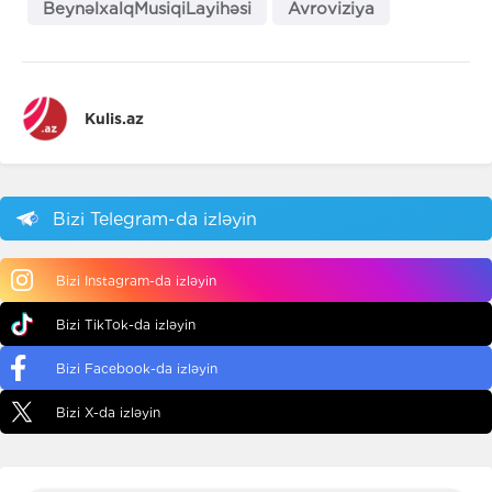
BeynəlxalqMusiqiLayihəsi
Avroviziya
Kulis.az
Bizi Telegram-da izləyin
Bizi Instagram-da izləyin
Bizi TikTok-da izləyin
Bizi Facebook-da izləyin
Bizi X-da izləyin