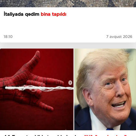
İtaliyada qədim
bina tapıldı
18:10
7 avqust 2026