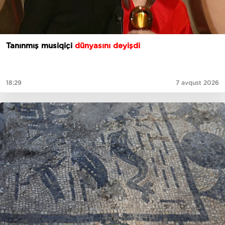
Tanınmış musiqiçi
dünyasını dəyişdi
18:29
7 avqust 2026