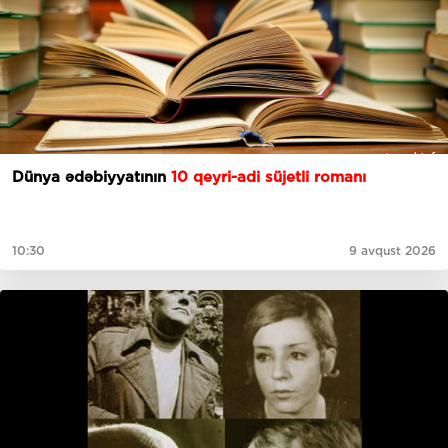
Dünya ədəbiyyatının
10 qeyri-adi süjetli romanı
10:30
9 avqust 2026