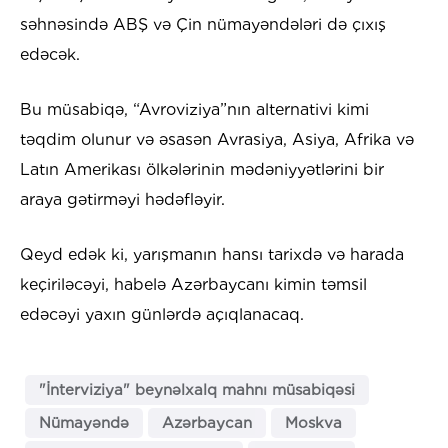
səhnəsində ABŞ və Çin nümayəndələri də çıxış
edəcək.
Bu müsabiqə, “Avroviziya”nın alternativi kimi
təqdim olunur və əsasən Avrasiya, Asiya, Afrika və
Latın Amerikası ölkələrinin mədəniyyətlərini bir
araya gətirməyi hədəfləyir.
Qeyd edək ki, yarışmanın hansı tarixdə və harada
keçiriləcəyi, habelə Azərbaycanı kimin təmsil
edəcəyi yaxın günlərdə açıqlanacaq.
"İnterviziya" beynəlxalq mahnı müsabiqəsi
Nümayəndə
Azərbaycan
Moskva