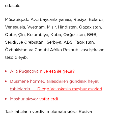
edəcək.
Müsabiqədə Azərbaycanla yanaşı, Rusiya, Belarus,
Venesuela, Vyetnam, Misir, Hindistan, Qazaxıstan,
Qətər, Çin, Kolumbiya, Kuba, Qırğızıstan, BƏƏ,
Səudiyyə Ərəbistanı, Serbiya, ABŞ, Tacikistan,
Özbəkistan və Cənubi Afrika Respublikası iştirakını
təsdiqləyib.
Alla Puqaçova
niyə əsa ilə gəzir?
Düşmənə hörmət, aliləşdirilən gündəlik həyat
tablolarda...
-
Dieqo Velaskesin məşhur əsərləri
Məşhur aktyor
vəfat etdi
Təşkilatçıların verdiyi məlumata görə, Rusiya