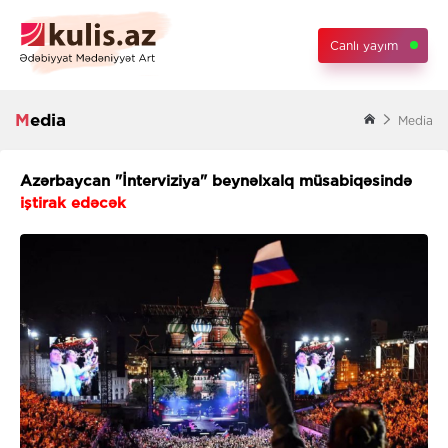
Canlı yayım
Media
Media
Azərbaycan "İnterviziya" beynəlxalq müsabiqəsində
iştirak edəcək