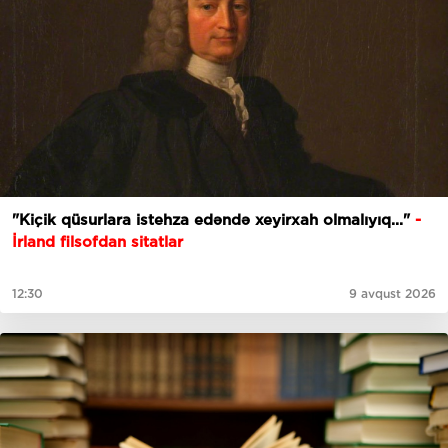
"Kiçik qüsurlara istehza edəndə xeyirxah olmalıyıq..."
-
İrland filsofdan sitatlar
12:30
9 avqust 2026