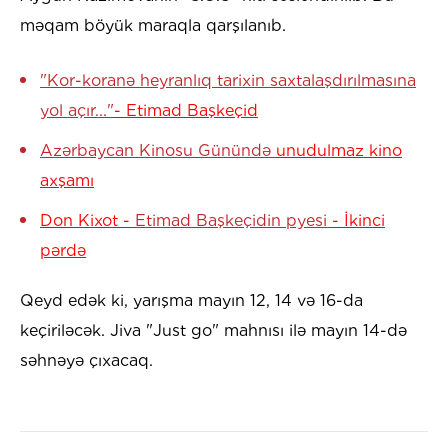
məqam böyük maraqla qarşılanıb.
"Kor-koranə heyranlıq tarixin saxtalaşdırılmasına
yol açır..."
- Etimad Başkeçid
Azərbaycan Kinosu Günündə
unudulmaz kino
axşamı
Don Kixot -
Etimad Başkeçidin pyesi
- İkinci
pərdə
Qeyd edək ki, yarışma mayın 12, 14 və 16-da
keçiriləcək. Jiva "Just go" mahnısı ilə mayın 14-də
səhnəyə çıxacaq.