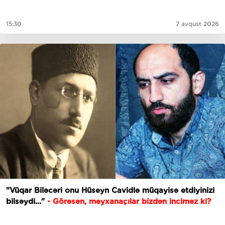
15:30
7 avqust 2026
"Vüqar Biləcəri onu Hüseyn Cavidlə müqayisə etdiyinizi
bilsəydi..."
- Görəsən, meyxanaçılar bizdən inciməz ki?