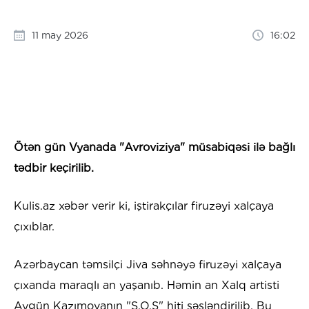
11 may 2026
16:02
Ötən gün Vyanada "Avroviziya" müsabiqəsi ilə bağlı
tədbir keçirilib.
Kulis.az xəbər verir ki, iştirakçılar firuzəyi xalçaya
çıxıblar.
Azərbaycan təmsilçi Jiva səhnəyə firuzəyi xalçaya
çıxanda maraqlı an yaşanıb. Həmin an Xalq artisti
Aygün Kazımovanın "S.O.S" hiti səsləndirilib. Bu