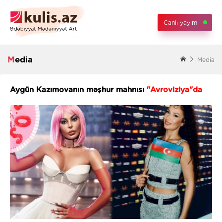
Canlı yayım
Media
Media
Aygün Kazımovanın məşhur mahnısı
"Avroviziya"da