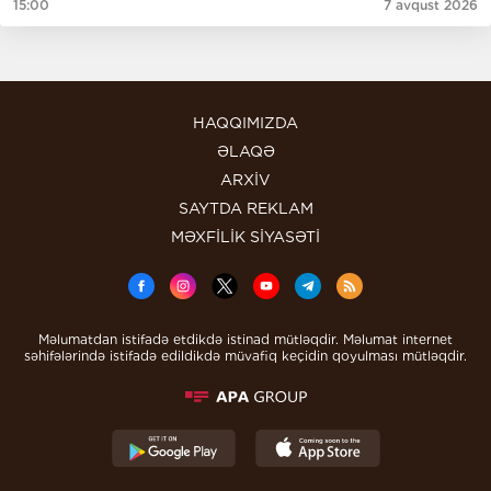
15:00
7 avqust 2026
HAQQIMIZDA
ƏLAQƏ
ARXİV
SAYTDA REKLAM
MƏXFİLİK SİYASƏTİ
Məlumatdan istifadə etdikdə istinad mütləqdir. Məlumat internet
səhifələrində istifadə edildikdə müvafiq keçidin qoyulması mütləqdir.