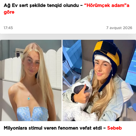
Ağ Ev sərt şəkildə tənqid olundu –
“Hörümçək adam”a
görə
17:45
7 avqust 2026
Milyonlara stimul verən fenomen vəfat etdi –
Səbəb