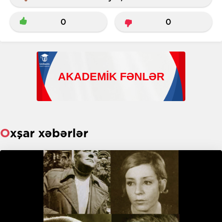
0
0
Oxşar xəbərlər