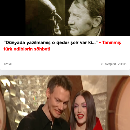
"Dünyada yazılmamış o qədər şeir var ki..."
- Tanınmış
türk ədiblərin söhbəti
12:30
8 avqust 2026