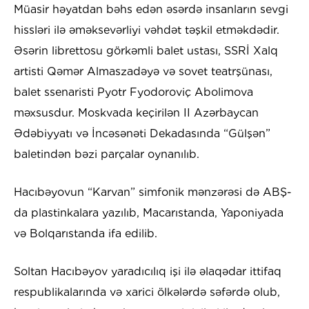
Müasir həyatdan bəhs edən əsərdə insanların sevgi
hissləri ilə əməksevərliyi vəhdət təşkil etməkdədir.
Əsərin librettosu görkəmli balet ustası, SSRİ Xalq
artisti Qəmər Almaszadəyə və sovet teatrşünası,
balet ssenaristi Pyotr Fyodoroviç Abolimova
məxsusdur. Moskvada keçirilən II Azərbaycan
Ədəbiyyatı və İncəsənəti Dekadasında “Gülşən”
baletindən bəzi parçalar oynanılıb.
Hacıbəyovun “Karvan” simfonik mənzərəsi də ABŞ-
da plastinkalara yazılıb, Macarıstanda, Yaponiyada
və Bolqarıstanda ifa edilib.
Soltan Hacıbəyov yaradıcılıq işi ilə əlaqədar ittifaq
respublikalarında və xarici ölkələrdə səfərdə olub,