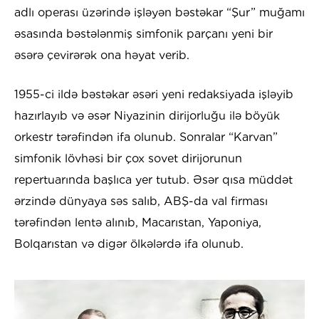
adlı operası üzərində işləyən bəstəkar “Şur” muğamı
əsasında bəstələnmiş simfonik parçanı yeni bir
əsərə çevirərək ona həyat verib.
1955-ci ildə bəstəkar əsəri yeni redaksiyada işləyib
hazırlayıb və əsər Niyazinin dirijorluğu ilə böyük
orkestr tərəfindən ifa olunub. Sonralar “Karvan”
simfonik lövhəsi bir çox sovet dirijorunun
repertuarında başlıca yer tutub. Əsər qısa müddət
ərzində dünyaya səs salıb, ABŞ-da val firması
tərəfindən lentə alınıb, Macarıstan, Yaponiya,
Bolqarıstan və digər ölkələrdə ifa olunub.