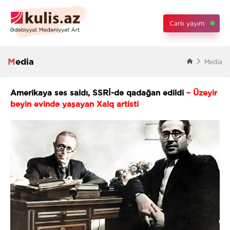
Canlı yayım
Media
Media
Amerikaya səs saldı, SSRİ-də qadağan edildi
– Üzeyir
bəyin evində yaşayan Xalq artisti