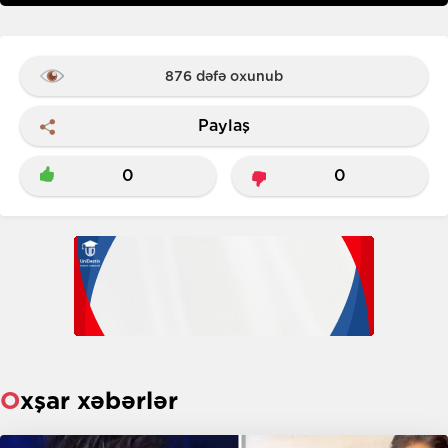
876 dəfə oxunub
Paylaş
0
0
Oxşar xəbərlər