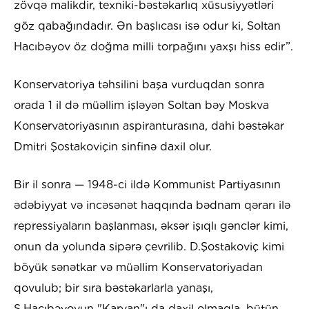
zövqə malikdir, texniki-bəstəkarlıq xüsusiyyətləri
göz qabağındadır. Ən başlıcası isə odur ki, Soltan
Hacıbəyov öz doğma milli torpağını yaxşı hiss edir”.
Konservatoriya təhsilini başa vurduqdan sonra
orada 1 il də müəllim işləyən Soltan bəy Moskva
Konservatoriyasının aspiranturasına, dahi bəstəkar
Dmitri Şostakoviçin sinfinə daxil olur.
Bir il sonra — 1948-ci ildə Kommunist Partiyasının
ədəbiyyat və incəsənət haqqında bədnam qərarı ilə
repressiyaların başlanması, əksər işıqlı gənclər kimi,
onun da yolunda sipərə çevrilib. D.Şostakoviç kimi
böyük sənətkar və müəllim Konservatoriyadan
qovulub; bir sıra bəstəkarlarla yanaşı,
S.Hacıbəyovun "Karvan"ı da daxil olmaqla, bütün