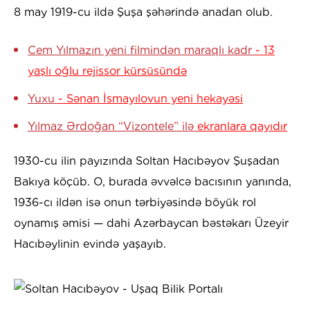
8 may 1919-cu ildə Şuşa şəhərində anadan olub.
Cem Yılmazın yeni filmindən maraqlı kadr
- 13
yaşlı oğlu rejissor kürsüsündə
Yuxu
- Sənan İsmayılovun yeni hekayəsi
Yılmaz Ərdoğan “Vizontele” ilə
ekranlara qayıdır
1930-cu ilin payızında Soltan Hacıbəyov Şuşadan
Bakıya köçüb. O, burada əvvəlcə bacısının yanında,
1936-cı ildən isə onun tərbiyəsində böyük rol
oynamış əmisi — dahi Azərbaycan bəstəkarı Üzeyir
Hacıbəylinin evində yaşayıb.