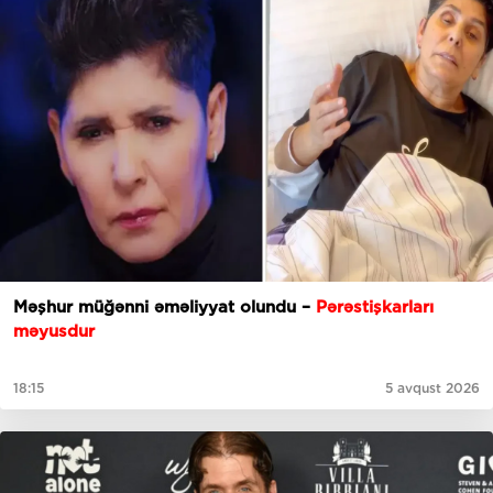
Məşhur müğənni əməliyyat olundu –
Pərəstişkarları
məyusdur
18:15
5 avqust 2026