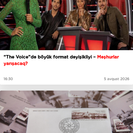
“The Voice”də böyük format dəyişikliyi –
Məşhurlar
yarışacaq?
16:30
5 avqust 2026