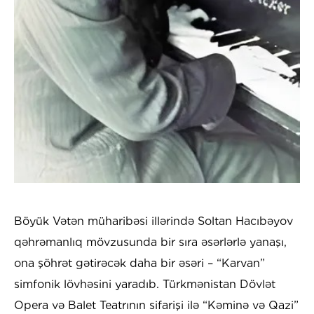
Böyük Vətən müharibəsi illərində Soltan Hacıbəyov
qəhrəmanlıq mövzusunda bir sıra əsərlərlə yanaşı,
ona şöhrət gətirəcək daha bir əsəri – “Karvan”
simfonik lövhəsini yaradıb. Türkmənistan Dövlət
Opera və Balet Teatrının sifarişi ilə “Kəminə və Qazi”