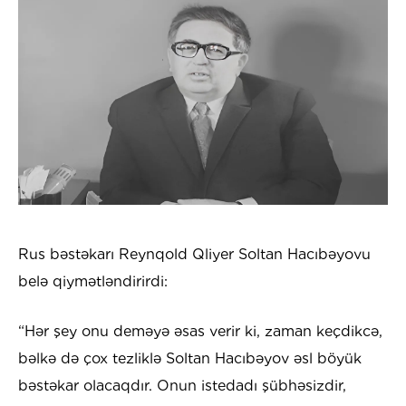
Rus bəstəkarı Reynqold Qliyer Soltan Hacıbəyovu
belə qiymətləndirirdi:
“Hər şey onu deməyə əsas verir ki, zaman keçdikcə,
bəlkə də çox tezliklə Soltan Hacıbəyov əsl böyük
bəstəkar olacaqdır. Onun istedadı şübhəsizdir,