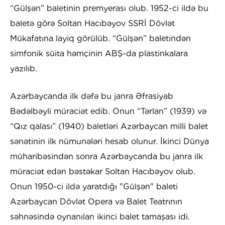
“Gülşən” baletinin premyerası olub. 1952-ci ildə bu
baletə görə Soltan Hacıbəyov SSRİ Dövlət
Mükafatına layiq görülüb. “Gülşən” baletindən
simfonik süita həmçinin ABŞ-da plastinkalara
yazılıb.
Azərbaycanda ilk dəfə bu janra Əfrasiyab
Bədəlbəyli müraciət edib. Onun “Tərlan” (1939) və
“Qız qalası” (1940) baletləri Azərbaycan milli balet
sənətinin ilk nümunələri hesab olunur. İkinci Dünya
müharibəsindən sonra Azərbaycanda bu janra ilk
müraciət edən bəstəkar Soltan Hacıbəyov olub.
Onun 1950-ci ildə yaratdığı "Gülşən" baleti
Azərbaycan Dövlət Opera və Balet Teatrının
səhnəsində oynanılan ikinci balet tamaşası idi.