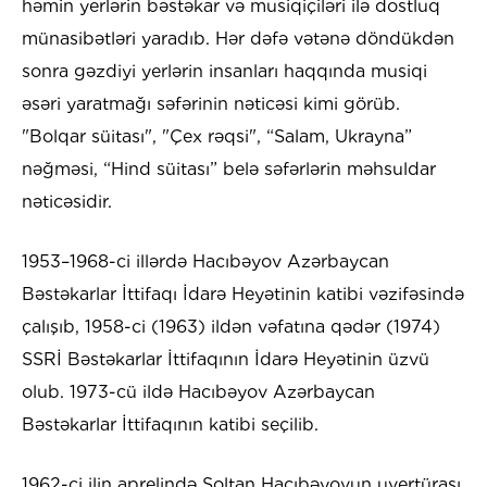
həmin yerlərin bəstəkar və musiqiçiləri ilə dostluq
münasibətləri yaradıb. Hər dəfə vətənə döndükdən
sonra gəzdiyi yerlərin insanları haqqında musiqi
əsəri yaratmağı səfərinin nəticəsi kimi görüb.
"Bolqar süitası", "Çex rəqsi", “Salam, Ukrayna”
nəğməsi, “Hind süitası” belə səfərlərin məhsuldar
nəticəsidir.
1953–1968-ci illərdə Hacıbəyov Azərbaycan
Bəstəkarlar İttifaqı İdarə Heyətinin katibi vəzifəsində
çalışıb, 1958-ci (1963) ildən vəfatına qədər (1974)
SSRİ Bəstəkarlar İttifaqının İdarə Heyətinin üzvü
olub. 1973-cü ildə Hacıbəyov Azərbaycan
Bəstəkarlar İttifaqının katibi seçilib.
1962-ci ilin aprelində Soltan Hacıbəyovun uvertürası