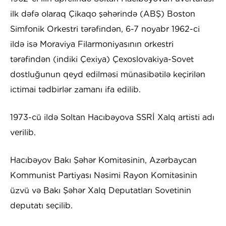
ilk dəfə olaraq Çikaqo şəhərində (ABŞ) Boston
Simfonik Orkestri tərəfindən, 6-7 noyabr 1962-ci
ildə isə Moraviya Filarmoniyasının orkestri
tərəfindən (indiki Çexiya) Çexoslovakiya-Sovet
dostluğunun qeyd edilməsi münasibətilə keçirilən
ictimai tədbirlər zamanı ifa edilib.
1973-cü ildə Soltan Hacıbəyova SSRİ Xalq artisti adı
verilib.
Hacıbəyov Bakı Şəhər Komitəsinin, Azərbaycan
Kommunist Partiyası Nəsimi Rayon Komitəsinin
üzvü və Bakı Şəhər Xalq Deputatları Sovetinin
deputatı seçilib.