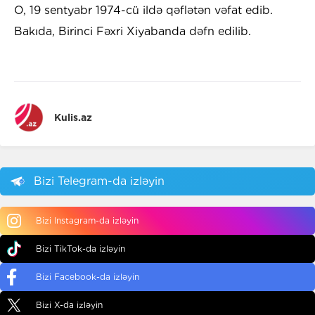
O, 19 sentyabr 1974-cü ildə qəflətən vəfat edib.
Bakıda, Birinci Fəxri Xiyabanda dəfn edilib.
Kulis.az
Bizi Telegram-da izləyin
Bizi Instagram-da izləyin
Bizi TikTok-da izləyin
Bizi Facebook-da izləyin
Bizi X-da izləyin