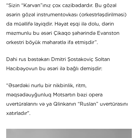
“Sizin “Karvan”ınız çox cazibədardır. Bu gözəl
əsərin gözəl instrumentovkası (orkestrləşdirilməsi)
da müəllifə layiqdir. Həyat eşqi ilə dolu, dərin
məzmunlu bu əsəri Çikaqo şəhərində Evanston
orkestri böyük məharətlə ifa etmişdir”.
Dahi rus bəstəkarı Dmitri Şostakoviç Soltan
Hacıbəyovun bu əsəri ilə bağlı demişdir:
“Əsərdəki nurlu bir nikbinlik, ritm,
məqsədəuyğunluq Motsartın bəzi opera
uvertüralarını və ya Qlinkanın “Ruslan” uvertürasını
xatırladır".