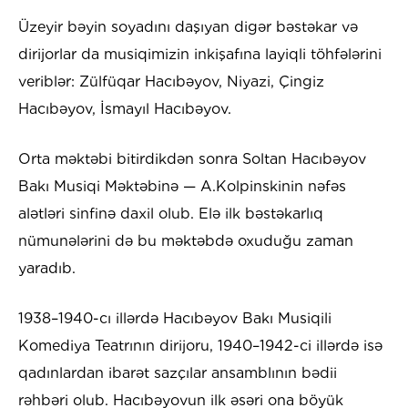
Üzeyir bəyin soyadını daşıyan digər bəstəkar və
dirijorlar da musiqimizin inkişafına layiqli töhfələrini
veriblər: Zülfüqar Hacıbəyov, Niyazi, Çingiz
Hacıbəyov, İsmayıl Hacıbəyov.
Orta məktəbi bitirdikdən sonra Soltan Hacıbəyov
Bakı Musiqi Məktəbinə — A.Kolpinskinin nəfəs
alətləri sinfinə daxil olub. Elə ilk bəstəkarlıq
nümunələrini də bu məktəbdə oxuduğu zaman
yaradıb.
1938–1940-cı illərdə Hacıbəyov Bakı Musiqili
Komediya Teatrının dirijoru, 1940–1942-ci illərdə isə
qadınlardan ibarət sazçılar ansamblının bədii
rəhbəri olub. Hacıbəyovun ilk əsəri ona böyük