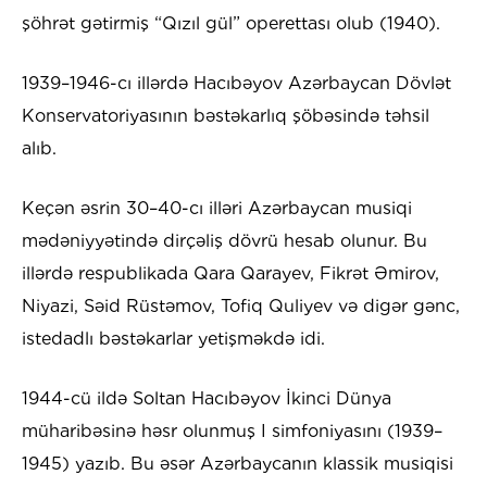
şöhrət gətirmiş “Qızıl gül” operettası olub (1940).
1939–1946-cı illərdə Hacıbəyov Azərbaycan Dövlət
Konservatoriyasının bəstəkarlıq şöbəsində təhsil
alıb.
Keçən əsrin 30–40-cı illəri Azərbaycan musiqi
mədəniyyətində dirçəliş dövrü hesab olunur. Bu
illərdə respublikada Qara Qarayev, Fikrət Əmirov,
Niyazi, Səid Rüstəmov, Tofiq Quliyev və digər gənc,
istedadlı bəstəkarlar yetişməkdə idi.
1944-cü ildə Soltan Hacıbəyov İkinci Dünya
müharibəsinə həsr olunmuş I simfoniyasını (1939–
1945) yazıb. Bu əsər Azərbaycanın klassik musiqisi