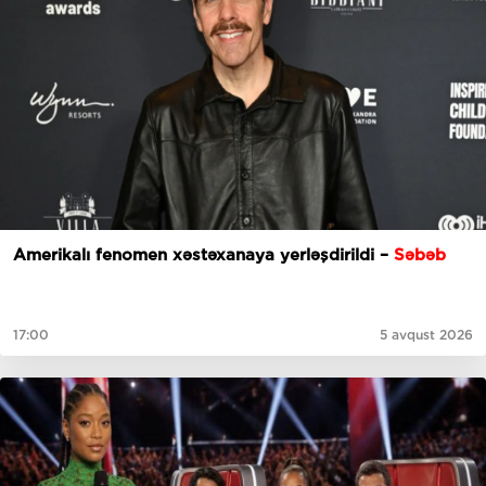
Amerikalı fenomen xəstəxanaya yerləşdirildi –
Səbəb
17:00
5 avqust 2026