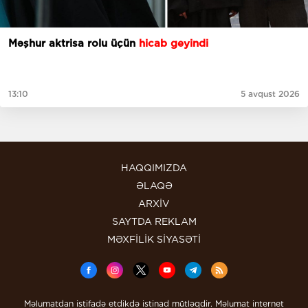
Məşhur aktrisa rolu üçün
hicab geyindi
13:10
5 avqust 2026
HAQQIMIZDA
ƏLAQƏ
ARXİV
SAYTDA REKLAM
MƏXFİLİK SİYASƏTİ
Məlumatdan istifadə etdikdə istinad mütləqdir. Məlumat internet