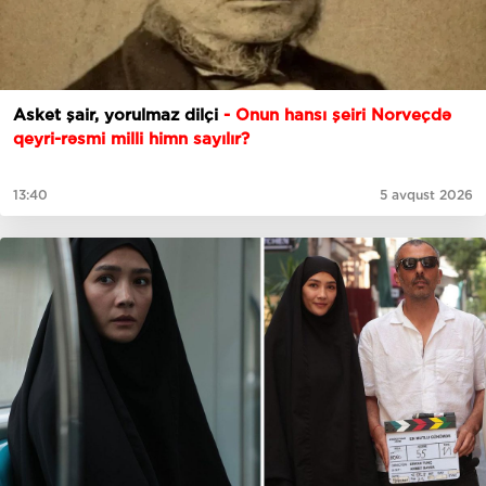
Asket şair, yorulmaz dilçi
- Onun hansı şeiri Norveçdə
qeyri-rəsmi milli himn sayılır?
13:40
5 avqust 2026