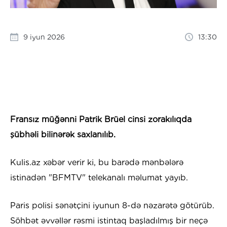
9 iyun 2026
13:30
Fransız müğənni Patrik Brüel cinsi zorakılıqda
şübhəli bilinərək saxlanılıb.
Kulis.az xəbər verir ki, bu barədə mənbələrə
istinadən "BFMTV" telekanalı məlumat yayıb.
Paris polisi sənətçini iyunun 8-də nəzarətə götürüb.
Söhbət əvvəllər rəsmi istintaq başladılmış bir neçə