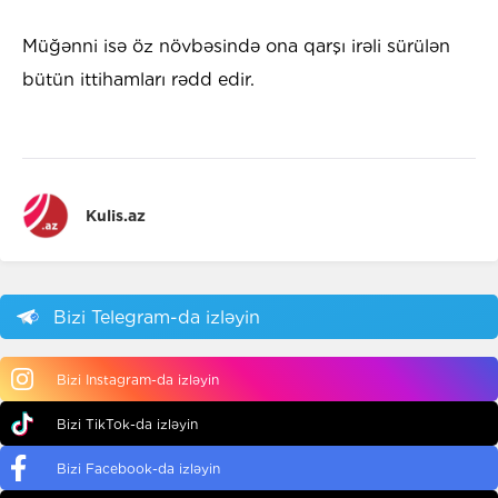
Müğənni isə öz növbəsində ona qarşı irəli sürülən
bütün ittihamları rədd edir.
Kulis.az
Bizi Telegram-da izləyin
Bizi Instagram-da izləyin
Bizi TikTok-da izləyin
Bizi Facebook-da izləyin