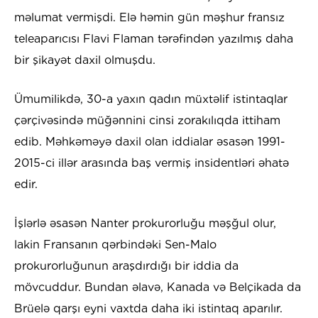
məlumat vermişdi. Elə həmin gün məşhur fransız
teleaparıcısı Flavi Flaman tərəfindən yazılmış daha
bir şikayət daxil olmuşdu.
Ümumilikdə, 30-a yaxın qadın müxtəlif istintaqlar
çərçivəsində müğənnini cinsi zorakılıqda ittiham
edib. Məhkəməyə daxil olan iddialar əsasən 1991-
2015-ci illər arasında baş vermiş insidentləri əhatə
edir.
İşlərlə əsasən Nanter prokurorluğu məşğul olur,
lakin Fransanın qərbindəki Sen-Malo
prokurorluğunun araşdırdığı bir iddia da
mövcuddur. Bundan əlavə, Kanada və Belçikada da
Brüelə qarşı eyni vaxtda daha iki istintaq aparılır.