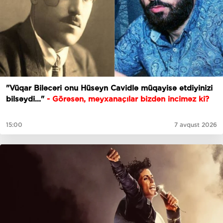
"Vüqar Biləcəri onu Hüseyn Cavidlə müqayisə etdiyinizi
bilsəydi..."
- Görəsən, meyxanaçılar bizdən inciməz ki?
15:00
7 avqust 2026