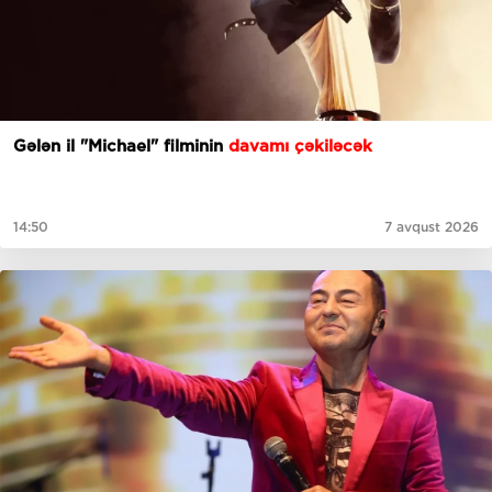
Gələn il "Michael" filminin
davamı çəkiləcək
14:50
7 avqust 2026