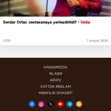
Sərdar Ortac xəstəxanaya yerləşdirildi? -
İddia
13:50
7 avqust 2026
HAQQIMIZDA
ƏLAQƏ
ARXİV
SAYTDA REKLAM
MƏXFİLİK SİYASƏTİ