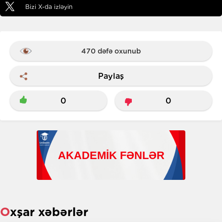
Bizi X-da izləyin
470 dəfə oxunub
Paylaş
0
0
Oxşar xəbərlər