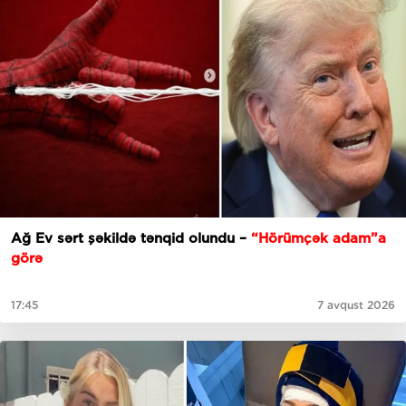
Ağ Ev sərt şəkildə tənqid olundu –
“Hörümçək adam”a
görə
17:45
7 avqust 2026