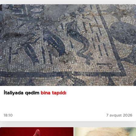
İtaliyada qədim
bina tapıldı
18:10
7 avqust 2026