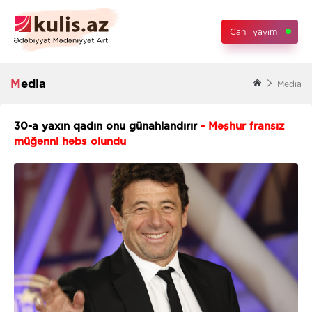
Canlı yayım
Media
Media
30-a yaxın qadın onu günahlandırır
- Məşhur fransız
müğənni həbs olundu