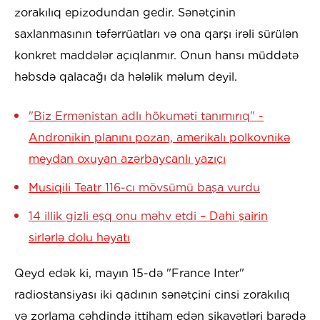
zorakılıq epizodundan gedir. Sənətçinin
saxlanmasının təfərrüatları və ona qarşı irəli sürülən
konkret maddələr açıqlanmır. Onun hansı müddətə
həbsdə qalacağı da hələlik məlum deyil.
"Biz Ermənistan adlı hökuməti tanımırıq"
-
Andronikin planını pozan, amerikalı polkovnikə
meydan oxuyan azərbaycanlı yazıçı
Musiqili Teatr
116-cı mövsümü başa vurdu
14 illik gizli eşq onu məhv etdi
– Dahi şairin
sirlərlə dolu həyatı
Qeyd edək ki, mayın 15-də "France Inter"
radiostansiyası iki qadının sənətçini cinsi zorakılıq
və zorlama cəhdində ittiham edən şikayətləri barədə