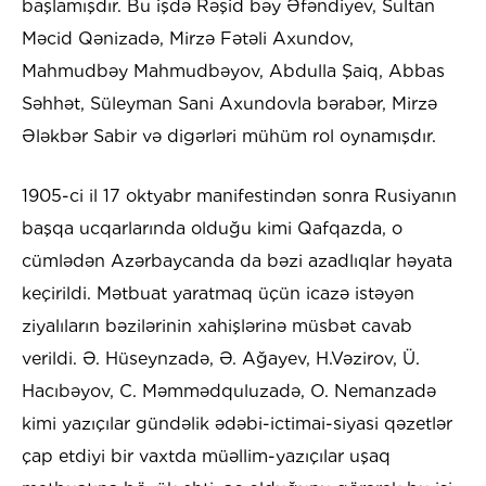
başlamışdır. Bu işdə Rəşid bəy Əfəndiyev, Sultan
Məcid Qənizadə, Mirzə Fətəli Axundov,
Mahmudbəy Mahmudbəyov, Abdulla Şaiq, Abbas
Səhhət, Süleyman Sani Axundovla bərabər, Mirzə
Ələkbər Sabir və digərləri mühüm rol oynamışdır.
1905-ci il 17 oktyabr manifestindən sonra Rusiyanın
başqa ucqarlarında olduğu kimi Qafqazda, o
cümlədən Azərbaycanda da bəzi azadlıqlar həyata
keçirildi. Mətbuat yaratmaq üçün icazə istəyən
ziyalıların bəzilərinin xahişlərinə müsbət cavab
verildi. Ə. Hüseynzadə, Ə. Ağayev, H.Vəzirov, Ü.
Hacıbəyov, C. Məmmədquluzadə, O. Nemanzadə
kimi yazıçılar gündəlik ədəbi-ictimai-siyasi qəzetlər
çap etdiyi bir vaxtda müəllim-yazıçılar uşaq