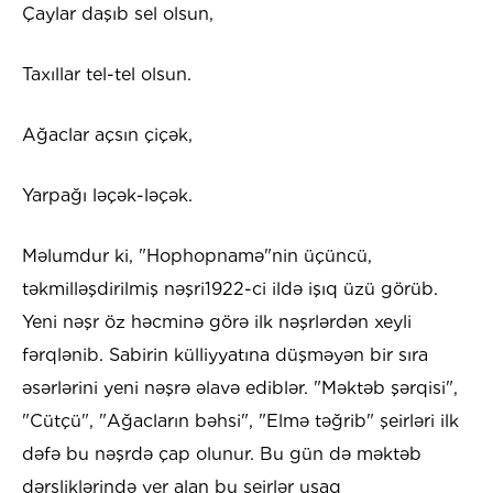
Çaylar daşıb sel olsun,
Taxıllar tel-tel olsun.
Ağaclar açsın çiçək,
Yarpağı ləçək-ləçək.
Məlumdur ki, "Hophopnamə"nin üçüncü,
təkmilləşdirilmiş nəşri1922-ci ildə işıq üzü görüb.
Yeni nəşr öz həcminə görə ilk nəşrlərdən xeyli
fərqlənib. Sabirin külliyyatına düşməyən bir sıra
əsərlərini yeni nəşrə əlavə ediblər. "Məktəb şərqisi",
"Cütçü", "Ağacların bəhsi", "Elmə təğrib" şeirləri ilk
dəfə bu nəşrdə çap olunur. Bu gün də məktəb
dərsliklərində yer alan bu şeirlər uşaq