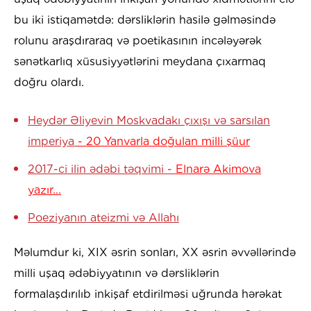
bu iki istiqamətdə: dərsliklərin hasilə gəlməsində
rolunu araşdıraraq və poetikasının incələyərək
sənətkarlıq xüsusiyyətlərini meydana çıxarmaq
doğru olardı.
Heydər Əliyevin Moskvadakı çıxışı və sarsılan
imperiya
- 20 Yanvarla doğulan milli şüur
2017-ci ilin ədəbi təqvimi -
Elnarə Akimova
yazır...
Poeziyanın ateizmi və Allahı
Məlumdur ki, XIX əsrin sonları, XX əsrin əvvəllərində
milli uşaq ədəbiyyatının və dərsliklərin
formalaşdırılıb inkişaf etdirilməsi uğrunda hərəkat