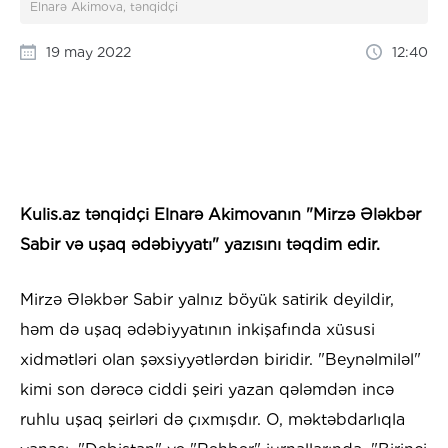
Elnarə Akimova, tənqidçi
19 may 2022
12:40
Kulis.az tənqidçi Elnarə Akimovanın "Mirzə Ələkbər
Sabir və uşaq ədəbiyyatı" yazısını təqdim edir.
Mirzə Ələkbər Sabir yalnız böyük satirik deyildir,
həm də uşaq ədəbiyyatının inkişafında xüsusi
xidmətləri olan şəxsiyyətlərdən biridir. "Beynəlmiləl"
kimi son dərəcə ciddi şeiri yazan qələmdən incə
ruhlu uşaq şeirləri də çıxmışdır. O, məktəbdarlıqla