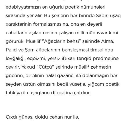
ədəbiyyatımızın ən uğurlu poetik nümunələri
sırasında yer alır. Bu şeirlərin hər birində Sabiri uşaq
xarakterinin formalaşmasına, ona ən dəyərli
cəhətlərin aşılanmasına çalışan milli münəvvər kimi
görürük. Müəllif "Ağacların bəhsi" şeirində Alma,
Palıd və Şam ağaclarının bəhsləşməsi timsalında
lovğalığı, eqoizmi, yersiz iftixarı tənqid predmetinə
çevirir. Yaxud "Cütçü" şeirində müəllif zəhmətin
gücünü, öz əlinin halal qazancı ilə dolanmağın hər
şeydən üstün olmasını bədii vüsətlə, yığcam poetik
təhkiyə ilə uşaqların diqqətinə çatdırır.
Çıxdı günəş, doldu cəhan nur ilə,