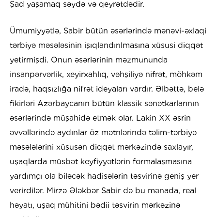
Şad yaşamaq səydə və qeyrətdədir.
Ümumiyyətlə, Sabir bütün əsərlərində mənəvi-əxlaqi
tərbiyə məsələsinin işıqlandırılmasına xüsusi diqqət
yetirmişdi. Onun əsərlərinin məzmununda
insanpərvərlik, xeyirxahlıq, vəhşiliyə nifrət, möhkəm
iradə, haqsızlığa nifrət ideyaları vardır. Əlbəttə, belə
fikirləri Azərbaycanın bütün klassik sənətkarlarının
əsərlərində müşahidə etmək olar. Lakin XX əsrin
əvvəllərində aydınlar öz mətnlərində təlim-tərbiyə
məsələlərini xüsusən diqqət mərkəzində saxlayır,
uşaqlarda müsbət keyfiyyətlərin formalaşmasına
yardımçı ola biləcək hadisələrin təsvirinə geniş yer
verirdilər. Mirzə Ələkbər Sabir də bu mənada, real
həyatı, uşaq mühitini bədii təsvirin mərkəzinə