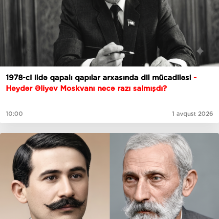
1978-ci ildə qapalı qapılar arxasında dil mücadiləsi
-
Heydər Əliyev Moskvanı necə razı salmışdı?
10:00
1 avqust 2026