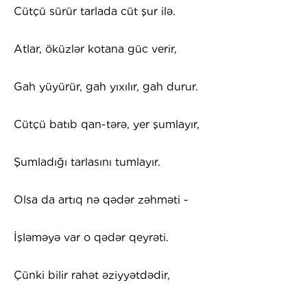
Cütçü sürür tarlada cüt şur ilə.
Atlar, öküzlər kotana güc verir,
Gah yüyürür, gah yıxılır, gah durur.
Cütçü batıb qan-tərə, yer şumlayır,
Şumladığı tarlasını tumlayır.
Olsa da artıq nə qədər zəhməti -
İşləməyə var o qədər qeyrəti.
Çünki bilir rahət əziyyətdədir,