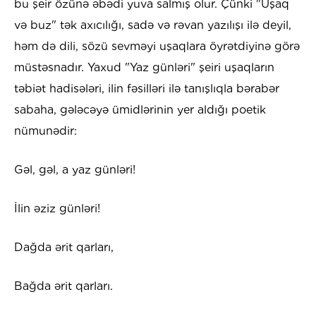
bu şeir özünə əbədi yuva salmış olur. Çünki "Uşaq
və buz" tək axıcılığı, sadə və rəvan yazılışı ilə deyil,
həm də dili, sözü sevməyi uşaqlara öyrətdiyinə görə
müstəsnadır. Yaxud "Yaz günləri" şeiri uşaqların
təbiət hadisələri, ilin fəsilləri ilə tanışlıqla bərabər
sabaha, gələcəyə ümidlərinin yer aldığı poetik
nümunədir:
Gəl, gəl, a yaz günləri!
İlin əziz günləri!
Dağda ərit qarları,
Bağda ərit qarları.