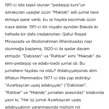
1911-ci ildə təşkil olunan "pedaqoji kurs"un
iştirakçıları uşaqlar üçün "Məktəb" adlı jurnal təsis
etməyə qərar verib, bu işi həyata keçirmək üçün
icazə aldılar. 1911-ci ilin noyabr ayından Bakıda iki
həftədə bir dəfə (redaktorları: Qafur Rəşad
Mirzəzadə və Əbdürrəhman Əfəndizadə) nəşr
olunmağa başlamış, 1920-ci ilə qədər davam
etmişdir. "Dəbistan" və "Rəhbər" kimi "Məktəb" də
elmi-pedaqoji və ədəbi-bədii jurnal idi. Bu
jurnalların faydası nə oldu? Ədəbiyyatşünas alim
Əflatun Məmmədov 1977-ci ildə çap etdirdiyi
"Azərbaycan uşaq ədəbiyyatı" ("Dəbistan",
"Rəhbər" və "Məktəb" jurnalları əsasında)" kitabında
yazır ki, "Hər üç jurnal Azərbaycan uşaq
ədəbiyyatının yaranmasında mühüm rol