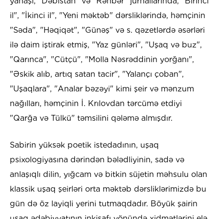
yanaşı, "Dəbistan" və "Rəhbər" jurnallarında, "Birinci
il", "İkinci il", "Yeni məktəb" dərsliklərində, həmçinin
"Səda", "Həqiqət", "Günəş" və s. qəzetlərdə əsərləri
ilə daim iştirak etmiş, "Yaz günləri", "Uşaq və buz",
"Qarınca", "Cütçü", "Molla Nəsrəddinin yorğanı",
"Əskik alıb, artıq satan tacir", "Yalançı çoban",
"Uşaqlara", "Analar bəzəyi" kimi şeir və mənzum
nağılları, həmçinin İ. Krılovdan tərcümə etdiyi
"Qarğa və Tülkü" təmsilini qələmə almışdır.
Sabirin yüksək poetik istedadının, uşaq
psixologiyasına dərindən bələdliyinin, sadə və
anlaşıqlı dilin, yığcam və bitkin süjetin məhsulu olan
klassik uşaq şeirləri orta məktəb dərsliklərimizdə bu
gün də öz layiqli yerini tutmaqdadır. Böyük şairin
uşaq ədəbiyyatının inkişafı yönündə xidmətlərini elə