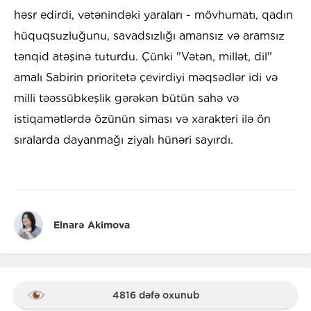
həsr edirdi, vətənindəki yaraları - mövhumatı, qadın
hüquqsuzluğunu, savadsızlığı amansız və aramsız
tənqid atəşinə tuturdu. Çünki "Vətən, millət, dil"
amalı Sabirin prioritetə çevirdiyi məqsədlər idi və
milli təəssübkeşlik gərəkən bütün sahə və
istiqamətlərdə özünün siması və xarakteri ilə ön
sıralarda dayanmağı ziyalı hünəri sayırdı.
Elnarə Akimova
4816 dəfə oxunub