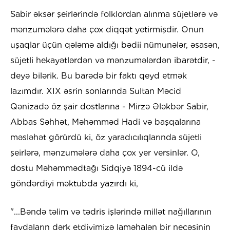
Sabir əksər şeirlərində folklordan alınma süjetlərə və
mənzumələrə daha çox diqqət yetirmişdir. Onun
uşaqlar üçün qələmə aldığı bədii nümunələr, əsasən,
süjetli hekayətlərdən və mənzumələrdən ibarətdir, -
deyə bilərik. Bu barədə bir faktı qeyd etmək
lazımdır. XIX əsrin sonlarında Sultan Məcid
Qənizadə öz şair dostlarına - Mirzə Ələkbər Sabir,
Abbas Səhhət, Məhəmməd Hadi və başqalarına
məsləhət görürdü ki, öz yaradıcılıqlarında süjetli
şeirlərə, mənzumələrə daha çox yer versinlər. O,
dostu Məhəmmədtağı Sidqiyə 1894-cü ildə
göndərdiyi məktubda yazırdı ki,
"...Bəndə təlim və tədris işlərində millət nağıllarının
faydaların dərk etdiyimizə laməhalən bir neçəsinin