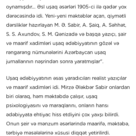
oynamışdır... Əsl uşaq əsərləri 1905-ci ilə qədər yox
dərəcəsində idi. Yeni-yeni məktəblər açan, qiymətli
dərsliklər hazırlayan M. Ə. Sabir, A. Şaiq, A. Səhhət,
S. S. Axundov, S. M. Qənizadə və başqa yazıçı, şair
və maarif xadimləri uşaq ədəbiyyatının gözəl və
rəngarəng nümunələrini Azərbaycan uşaq
jurnallarının nəşrindən sonra yaratmışlar".
Uşaq ədəbiyyatının əsas yaradıcıları realist yazıçılar
və maarif xadimləri idi. Mirzə Ələkbər Sabir onlardan
biri olaraq, həm məktəbdə çalışır, uşaq
psixologiyasını və maraqlarını, onların hansı
ədəbiyyata ehtiyac hiss etdiyini çox yaxşı bilirdi.
Onun şeir və mənzum əsərlərində maarifə, məktəbə,
tərbiyə məsələlərinə xüsusi diqqət yetirilirdi.