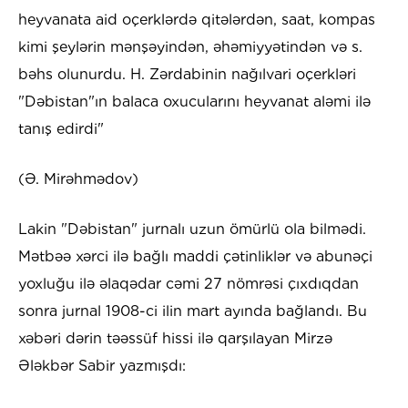
heyvanata aid oçerklərdə qitələrdən, saat, kompas
kimi şeylərin mənşəyindən, əhəmiyyətindən və s.
bəhs olunurdu. H. Zərdabinin nağılvari oçerkləri
"Dəbistan"ın balaca oxucularını heyvanat aləmi ilə
tanış edirdi"
(Ə. Mirəhmədov)
Lakin "Dəbistan" jurnalı uzun ömürlü ola bilmədi.
Mətbəə xərci ilə bağlı maddi çətinliklər və abunəçi
yoxluğu ilə əlaqədar cəmi 27 nömrəsi çıxdıqdan
sonra jurnal 1908-ci ilin mart ayında bağlandı. Bu
xəbəri dərin təəssüf hissi ilə qarşılayan Mirzə
Ələkbər Sabir yazmışdı: