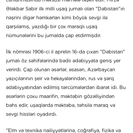
Ələkbər Sabir ilk milli uşaq jurnalı olan "Dəbistan"ın
nəşrini digər həmkarları kimi böyük sevgi ilə
qarşılamış, yazdığı bir çox maraqlı uşaq
nümunələrini bu jurnalda çap etdirmişdir.
İlk nömrəsi 1906-ci il aprelin 16-da çıxan "Dəbistan"
jurnalı öz səhifələrində bədii ədəbiyyata geniş yer
verirdi. Çap olunan əsərlər, əsasən, Azərbaycan
yazıçılarının şeir və hekayələrindən, rus və şərq
ədəbiyyatından edilmiş tərcümələrdən ibarət idi. Bu
əsərlərin çoxu maarifin, məktəbin gözəlliyindən
bəhs edir, uşaqlarda məktəbə, təhsilə maraq və
sevgi hissləri oyadırdı.
"Elm və texnika nailiyyətlərinə, coğrafiya, fizika və