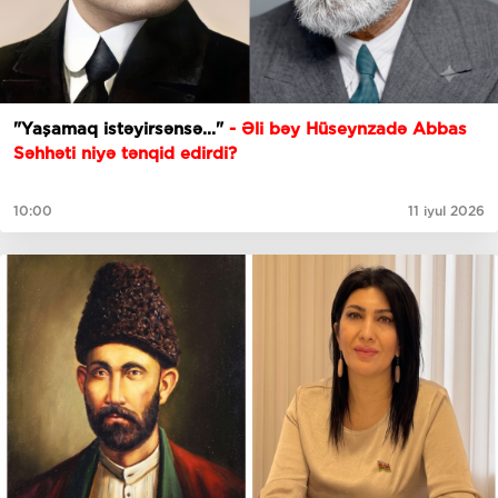
"Yaşamaq istəyirsənsə..."
- Əli bəy Hüseynzadə Abbas
Səhhəti niyə tənqid edirdi?
10:00
11 iyul 2026