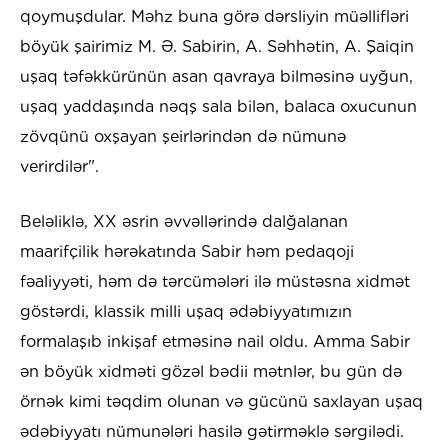
qoymuşdular. Məhz buna görə dərsliyin müəllifləri
böyük şairimiz M. Ə. Sabirin, A. Səhhətin, A. Şaiqin
uşaq təfəkkürünün asan qavraya bilməsinə uyğun,
uşaq yaddaşında nəqş sala bilən, balaca oxucunun
zövqünü oxşayan şeirlərindən də nümunə
verirdilər".
Beləliklə, XX əsrin əvvəllərində dalğalanan
maarifçilik hərəkatında Sabir həm pedaqoji
fəaliyyəti, həm də tərcümələri ilə müstəsna xidmət
göstərdi, klassik milli uşaq ədəbiyyatımızın
formalaşıb inkişaf etməsinə nail oldu. Amma Sabir
ən böyük xidməti gözəl bədii mətnlər, bu gün də
örnək kimi təqdim olunan və gücünü saxlayan uşaq
ədəbiyyatı nümunələri hasilə gətirməklə sərgilədi.