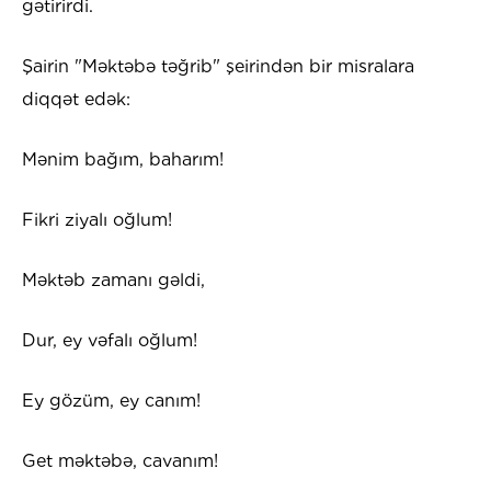
gətirirdi.
Şairin "Məktəbə təğrib" şeirindən bir misralara
diqqət edək:
Mənim bağım, baharım!
Fikri ziyalı oğlum!
Məktəb zamanı gəldi,
Dur, ey vəfalı oğlum!
Ey gözüm, ey canım!
Get məktəbə, cavanım!