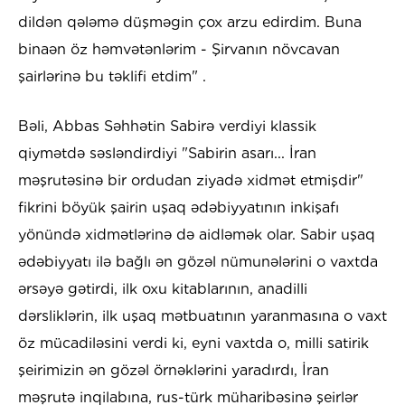
dildən qələmə düşməgin çox arzu edirdim. Buna
binaən öz həmvətənlərim - Şirvanın növcavan
şairlərinə bu təklifi etdim" .
Bəli, Abbas Səhhətin Sabirə verdiyi klassik
qiymətdə səsləndirdiyi "Sabirin asarı... İran
məşrutəsinə bir ordudan ziyadə xidmət etmişdir"
fikrini böyük şairin uşaq ədəbiyyatının inkişafı
yönündə xidmətlərinə də aidləmək olar. Sabir uşaq
ədəbiyyatı ilə bağlı ən gözəl nümunələrini o vaxtda
ərsəyə gətirdi, ilk oxu kitablarının, anadilli
dərsliklərin, ilk uşaq mətbuatının yaranmasına o vaxt
öz mücadiləsini verdi ki, eyni vaxtda o, milli satirik
şeirimizin ən gözəl örnəklərini yaradırdı, İran
məşrutə inqilabına, rus-türk müharibəsinə şeirlər