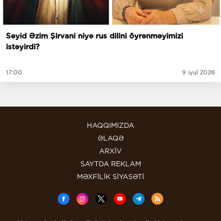
Seyid Əzim Şirvani niyə rus dilini öyrənməyimizi
istəyirdi?
17:00
9 iyul 2026
HAQQIMIZDA
ƏLAQƏ
ARXİV
SAYTDA REKLAM
MƏXFİLİK SİYASƏTİ