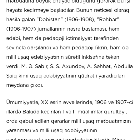
mətbuatına böyük ehtiyac olduğunu görərək bu işi
həyata keçirməyə başladılar. Bunun nəticəsi olaraq
hasilə gələn "Dəbistan" (1906-1908), "Rəhbər"
(1906-1907) jurnallarının nəşrə başlaması, həm
ədəbi, həm də pedaqoji ictimaiyyət tərəfindən
sevinclə qarşılandı və həm pedaqoji fikrin, həm də
milli uşaq ədəbiyyatının sürətli inkişafına təkan
verdi. M. Ə. Sabir, S. S. Axundov, A. Səhhət, Abdulla
Şaiq kimi uşaq ədəbiyyatının qüdrətli yaradıcıları
meydana çıxdı.
Ümumiyyətlə, XX əsrin əvvəllərində, 1906 və 1907-ci
illərdə Bakıda keçirilən I və II müəllimlər qurultayı,
orda qəbul edilən qərarlar milli uşaq mətbuatımızın
yaranması və milli uşaq ədəbiyyatının
canlanmasında məxsusi mərhələ təşkil edir. Mirzə