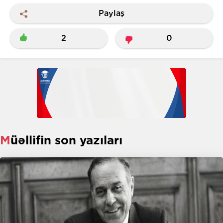
Paylaş
2
0
Müəllifin son yazıları