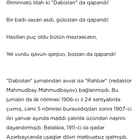
Əlminnətü lillah ki "Dəbistan" da qapandı!
Bir badi-xəzan əsdi, gülüstan da qapandı!
Hasilləri puç oldu bütün məzrəəcatın,
Yel vurdu qavun-qarpızı, bostan da qapandı!
"Dəbistan" jurnalından əvvəl isə "Rəhbər" (redaktor
Mahmudbəy Mahmudbəyov) bağlanmışdı. Bu
jurnalın da ilk nömrəsi 1906-cı il 24 sentyabrda
çıxmış, cəmi 5 nömrəsi buraxıldıqdan sonra 1907-ci
ilin yanvar ayında maddi çətinlik üzündən nəşrini
dayandırmışdı. Beləliklə, 1911-ci ilə qədər
Azərbaycanda uşaqlar dövri mətbuatsız qalmışdı.