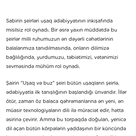
Sabirin şeirləri uşaq ədəbiyyatının inkişafında
misilsiz rol oynadı. Bir əsrə yaxın müddətdə bu
şeirlər milli ruhumuzun ən dəyərli cəhətlərinin
balalarımıza tanıdılmasında, onların dilimizə
bağlılığında, yurdumuzu, təbiətimizi, vətənimizi
sevməsində mühüm rol oynadı.
Şairin "Uşaq və buz" şeiri bütün uşaqların şeirlə,
ədəbiyyatla ilk tanışlığının başlandığı ünvandır. İllər
ötür, zaman öz balaca qəhrəmanlarına ən yeni, ən
müasir texnologiyaların dili ilə müraciət edir, hətta
əsirinə çevirir. Amma bu torpaqda doğulan, yenicə
dil açan bütün körpələrin yaddaşının bir küncündə