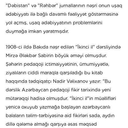
"Dəbistan" və "Rəhbər" jurnallarının nəşri onun uşaq
ədəbiyyatı ilə bağlı davamlı fəaliyyət göstərməsinə
yol açmış, uşaq ədəbiyyatının problemlərini
duymağa imkan yaratmışdır.
1908-ci ildə Bakıda nəşr edilən "İkinci il" dərsliyində
Mirzə Ələkbər Sabirin böyük əməyi olmuşdur.
Şəhərin pedaqoji ictimaiyyətinin, ümumiyyətlə,
ziyalıların ciddi maraqla qarşıladığı bu kitab
haqqında tədqiqatçı Nadir Vəlixanov yazır: "Bu
dərslik Azərbaycan pedaqoji fikir tarixində yeni
mütərəqqi hadisə olmuşdur. "İkinci il"in müəllifləri
yenicə oxuyub yazmağa başlayan azərbaycanlı
balaların təlim-tərbiyəsinə aid fikirləri sadə, aydın
dillə qələmə almağı qarşıya əsas məqsəd