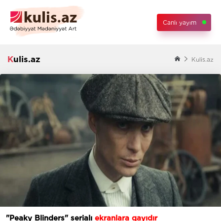
Canlı yayım
Kulis.az
Kulis.az
"Peaky Blinders" serialı
ekranlara qayıdır