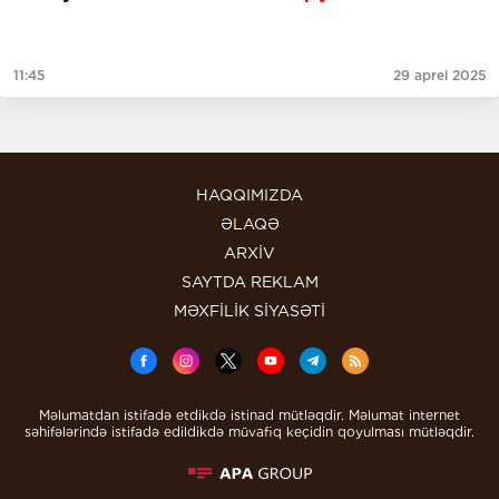
11:45
29 aprel 2025
HAQQIMIZDA
ƏLAQƏ
ARXİV
SAYTDA REKLAM
MƏXFİLİK SİYASƏTİ
Məlumatdan istifadə etdikdə istinad mütləqdir. Məlumat internet
səhifələrində istifadə edildikdə müvafiq keçidin qoyulması mütləqdir.