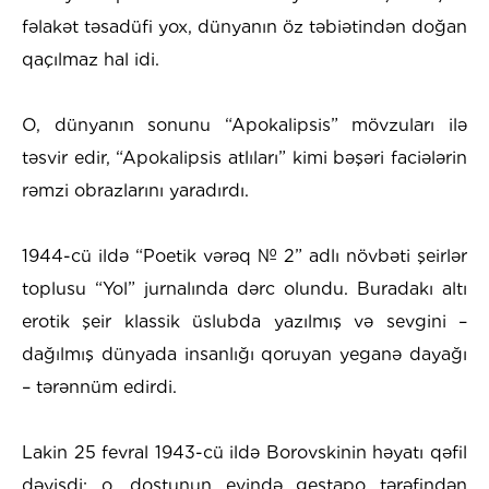
fəlakət təsadüfi yox, dünyanın öz təbiətindən doğan
qaçılmaz hal idi.
O, dünyanın sonunu “Apokalipsis” mövzuları ilə
təsvir edir, “Apokalipsis atlıları” kimi bəşəri faciələrin
rəmzi obrazlarını yaradırdı.
1944-cü ildə “Poetik vərəq № 2” adlı növbəti şeirlər
toplusu “Yol” jurnalında dərc olundu. Buradakı altı
erotik şeir klassik üslubda yazılmış və sevgini –
dağılmış dünyada insanlığı qoruyan yeganə dayağı
– tərənnüm edirdi.
Lakin 25 fevral 1943-cü ildə Borovskinin həyatı qəfil
dəyişdi: o, dostunun evində gestapo tərəfindən