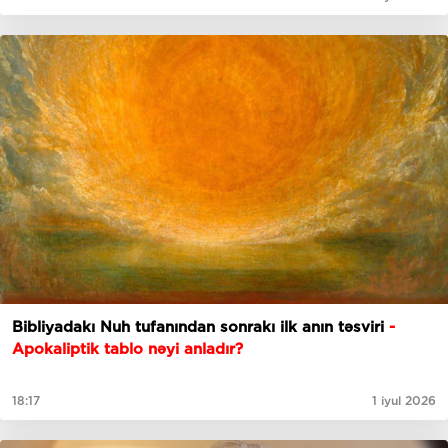
Bibliyadakı Nuh tufanından sonrakı ilk anın təsviri
-
Apokaliptik tablo nəyi anladır?
18:17
1 iyul 2026