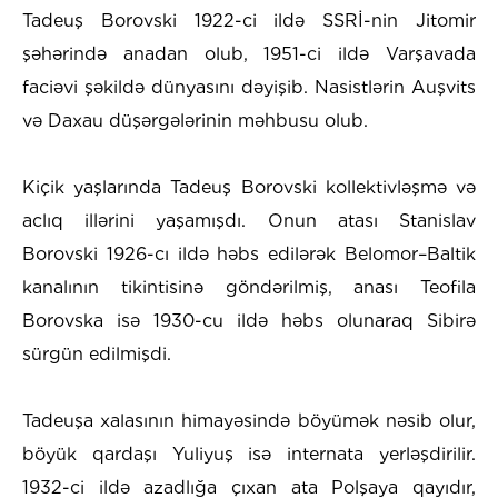
Tadeuş Borovski 1922-ci ildə SSRİ-nin Jitomir
şəhərində anadan olub, 1951-ci ildə Varşavada
faciəvi şəkildə dünyasını dəyişib. Nasistlərin Auşvits
və Daxau düşərgələrinin məhbusu olub.
Kiçik yaşlarında Tadeuş Borovski kollektivləşmə və
aclıq illərini yaşamışdı. Onun atası Stanislav
Borovski 1926-cı ildə həbs edilərək Belomor–Baltik
kanalının tikintisinə göndərilmiş, anası Teofila
Borovska isə 1930-cu ildə həbs olunaraq Sibirə
sürgün edilmişdi.
Tadeuşa xalasının himayəsində böyümək nəsib olur,
böyük qardaşı Yuliyuş isə internata yerləşdirilir.
1932-ci ildə azadlığa çıxan ata Polşaya qayıdır,