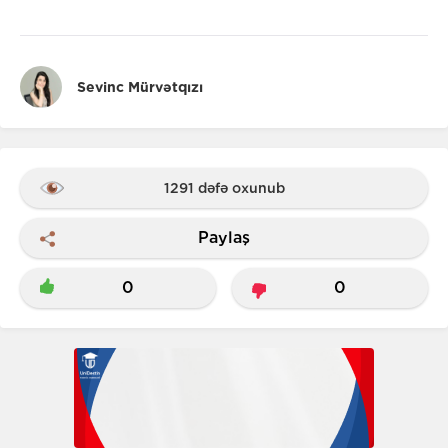
Sevinc Mürvətqızı
1291 dəfə oxunub
Paylaş
0
0