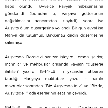
həbs olundu. Əvvəlcə Pavyak həbsxanasına
göndərildi (buradan o, Varşava gettosunun
dağıdılmasını pəncərədən izləyirdi), sonra isə
Auşvits ölüm düşərgəsinə yollandı. Bir gün əvvəl isə
Mariya da tutulmuş, Birkkenau qadın düşərgəsinə
salınmışdı.
Auşvitsdə Borovski sanitar işləyirdi, orada şeirlər,
mahnılar və məhbuslar arasında yayılan “düşərgə
ilahiləri" yazırdı. 1944-cü ilin yazından etibarən
tapdığı Mariyaya məktublar yazdı – həmin
məktublar sonradan “Biz Auşvitsdə idik” və “Bizdə,
Auşvitsdə...” adlı əsərlərinin əsasına çevrildi.
1944-cü ilin avqustunda o, Daudmergen