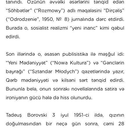
tanındı. Özünün əvvəlki əsərlərini tənqid edən
“Söhbətlər” (“Rozmowy”) adlı məqaləsini “Dirçəliş”
(“Odrodzenie”, 1950, № 8) jurnalında dərc etdirdi.
Burada o, sosialist realizmi “yeni inanc” kimi qəbul
edirdi.
Son illərində o, əsasən publisistika ilə məşğul idi:
“Yeni Mədəniyyət” (“Nowa Kultura”) və “Gənclərin
bayrağı” (“Sztandar Młodych”) qəzetlərində yazır,
Qərb mədəniyyəti və kilsəni sərt tənqid edirdi.
Bununla belə, onun sonrakı novellalarında satira və
ironiyanın gücü hələ də hiss olunurdu.
Tadeuş Borovski 3 iyul 1951-ci ildə, qızının
doğulmasından bir neçə gün sonra, cəmi 28