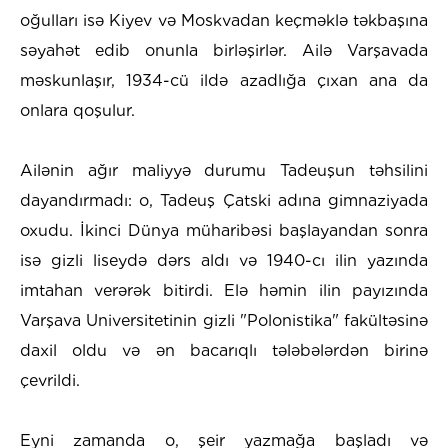
oğulları isə Kiyev və Moskvadan keçməklə təkbaşına
səyahət edib onunla birləşirlər. Ailə Varşavada
məskunlaşır, 1934-cü ildə azadlığa çıxan ana da
onlara qoşulur.
Ailənin ağır maliyyə durumu Tadeuşun təhsilini
dayandırmadı: o, Tadeuş Çatski adına gimnaziyada
oxudu. İkinci Dünya müharibəsi başlayandan sonra
isə gizli liseydə dərs aldı və 1940-cı ilin yazında
imtahan verərək bitirdi. Elə həmin ilin payızında
Varşava Universitetinin gizli "Polonistika" fakültəsinə
daxil oldu və ən bacarıqlı tələbələrdən birinə
çevrildi.
Eyni zamanda o, şeir yazmağa başladı və