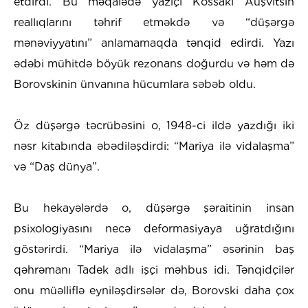
etdirdi. Bu məqalədə yazıçı Kossakı Auşvitsin
reallıqlarını təhrif etməkdə və “düşərgə
mənəviyyatını” anlamamaqda tənqid edirdi. Yazı
ədəbi mühitdə böyük rezonans doğurdu və həm də
Borovskinin ünvanına hücumlara səbəb oldu.
Öz düşərgə təcrübəsini o, 1948-ci ildə yazdığı iki
nəsr kitabında əbədiləşdirdi: “Mariya ilə vidalaşma”
və “Daş dünya”.
Bu hekayələrdə o, düşərgə şəraitinin insan
psixologiyasını necə deformasiyaya uğratdığını
göstərirdi. “Mariya ilə vidalaşma” əsərinin baş
qəhrəmanı Tadek adlı işçi məhbus idi. Tənqidçilər
onu müəlliflə eyniləşdirsələr də, Borovski daha çox