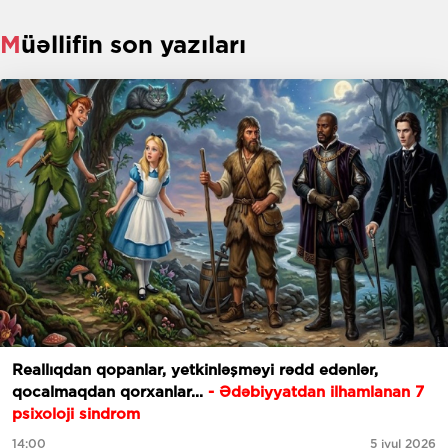
Müəllifin son yazıları
Reallıqdan qopanlar, yetkinləşməyi rədd edənlər,
qocalmaqdan qorxanlar...
- Ədəbiyyatdan ilhamlanan 7
psixoloji sindrom
14:00
5 iyul 2026