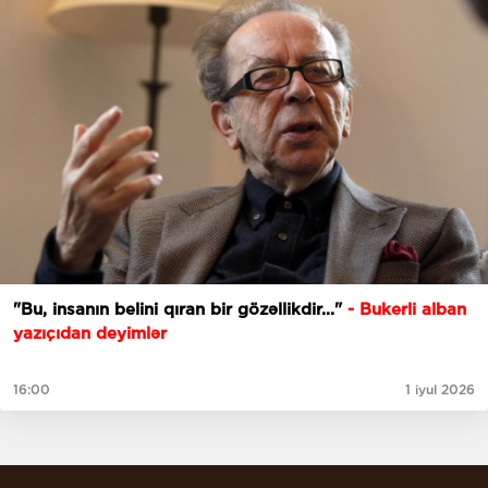
"Bu, insanın belini qıran bir gözəllikdir..."
- Bukerli alban
yazıçıdan deyimlər
16:00
1 iyul 2026