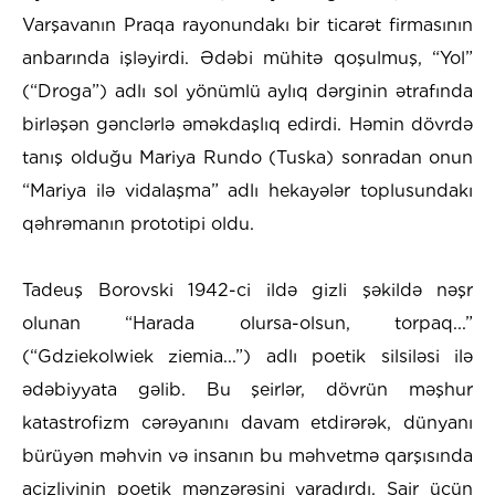
Varşavanın Praqa rayonundakı bir ticarət firmasının
anbarında işləyirdi. Ədəbi mühitə qoşulmuş, “Yol”
(“Droga”) adlı sol yönümlü aylıq dərginin ətrafında
birləşən gənclərlə əməkdaşlıq edirdi. Həmin dövrdə
tanış olduğu Mariya Rundo (Tuska) sonradan onun
“Mariya ilə vidalaşma” adlı hekayələr toplusundakı
qəhrəmanın prototipi oldu.
Tadeuş Borovski 1942-ci ildə gizli şəkildə nəşr
olunan “Harada olursa-olsun, torpaq...”
(“Gdziekolwiek ziemia...”) adlı poetik silsiləsi ilə
ədəbiyyata gəlib. Bu şeirlər, dövrün məşhur
katastrofizm cərəyanını davam etdirərək, dünyanı
bürüyən məhvin və insanın bu məhvetmə qarşısında
acizliyinin poetik mənzərəsini yaradırdı. Şair üçün