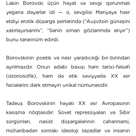
Lakin Borovski üçün həyat və sevgi qorunmalı
yeganə dəyərlər idi — o, sevgilisi Mariyaya həsr
etdiyi erotik düşərgə şeirlərində (“Auşvitsin günəşini
xatırlayırsanmı”, “Sənin siman gözlərimdə əriyir”)
bunu tərənnüm edirdi.
Borovskinin poetik və nəsr yaradıcılığı bir-birindən
ayrılmazdır. Onun ədəbi baxışı həm tarixi-fəlsəfi
(istoriosofik), həm də etik səviyyədə XX əsr
faciələrini dərk etməyin unikal nümunəsidir.
Tadeuş Borovskinin həyatı XX əsr Avropasının
kəsişmə nöqtəsidir: Sovet repressiyaları və Sibir
sürgünləri, nasist düşərgələrinin cəhənnəmi,
müharibədən sonrakı ideoloji təzadlar və insanın