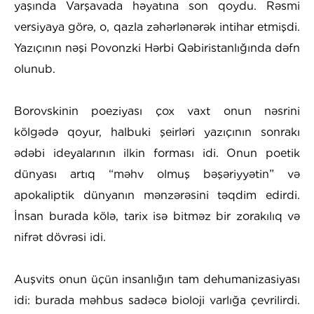
yaşında Varşavada həyatına son qoydu. Rəsmi
versiyaya görə, o, qazla zəhərlənərək intihar etmişdi.
Yazıçının nəşi Povonzki Hərbi Qəbiristanlığında dəfn
olunub.
Borovskinin poeziyası çox vaxt onun nəsrini
kölgədə qoyur, halbuki şeirləri yazıçının sonrakı
ədəbi ideyalarının ilkin forması idi. Onun poetik
dünyası artıq “məhv olmuş bəşəriyyətin” və
apokaliptik dünyanın mənzərəsini təqdim edirdi.
İnsan burada kölə, tarix isə bitməz bir zorakılıq və
nifrət dövrəsi idi.
Auşvits onun üçün insanlığın tam dehumanizasiyası
idi: burada məhbus sadəcə bioloji varlığa çevrilirdi.