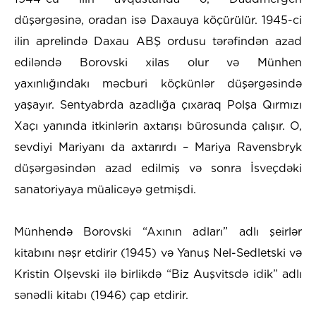
düşərgəsinə, oradan isə Daxauya köçürülür. 1945-ci
ilin aprelində Daxau ABŞ ordusu tərəfindən azad
ediləndə Borovski xilas olur və Münhen
yaxınlığındakı məcburi köçkünlər düşərgəsində
yaşayır. Sentyabrda azadlığa çıxaraq Polşa Qırmızı
Xaçı yanında itkinlərin axtarışı bürosunda çalışır. O,
sevdiyi Mariyanı da axtarırdı – Mariya Ravensbryk
düşərgəsindən azad edilmiş və sonra İsveçdəki
sanatoriyaya müalicəyə getmişdi.
Münhendə Borovski “Axının adları” adlı şeirlər
kitabını nəşr etdirir (1945) və Yanuş Nel-Sedletski və
Kristin Olşevski ilə birlikdə “Biz Auşvitsdə idik” adlı
sənədli kitabı (1946) çap etdirir.