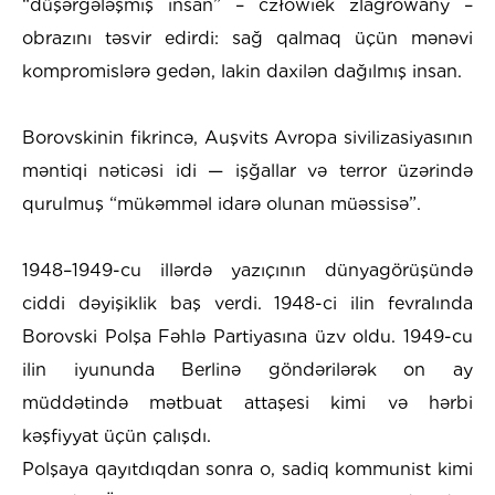
“düşərgələşmiş insan” – człowiek zlagrowany –
obrazını təsvir edirdi: sağ qalmaq üçün mənəvi
kompromislərə gedən, lakin daxilən dağılmış insan.
Borovskinin fikrincə, Auşvits Avropa sivilizasiyasının
məntiqi nəticəsi idi — işğallar və terror üzərində
qurulmuş “mükəmməl idarə olunan müəssisə”.
1948–1949-cu illərdə yazıçının dünyagörüşündə
ciddi dəyişiklik baş verdi. 1948-ci ilin fevralında
Borovski Polşa Fəhlə Partiyasına üzv oldu. 1949-cu
ilin iyununda Berlinə göndərilərək on ay
müddətində mətbuat attaşesi kimi və hərbi
kəşfiyyat üçün çalışdı.
Polşaya qayıtdıqdan sonra o, sadiq kommunist kimi