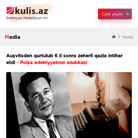
Canlı yayım
Media
Media
Auşvitsdən qurtulub 6 il sonra zəhərli qazla intihar
etdi
- Polşa ədəbiyyatının əzabkeşi