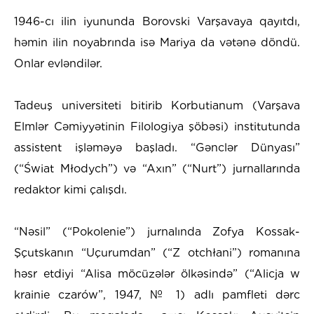
1946-cı ilin iyununda Borovski Varşavaya qayıtdı,
həmin ilin noyabrında isə Mariya da vətənə döndü.
Onlar evləndilər.
Tadeuş universiteti bitirib Korbutianum (Varşava
Elmlər Cəmiyyətinin Filologiya şöbəsi) institutunda
assistent işləməyə başladı. “Gənclər Dünyası”
(“Świat Młodych”) və “Axın” (“Nurt”) jurnallarında
redaktor kimi çalışdı.
“Nəsil” (“Pokolenie”) jurnalında Zofya Kossak-
Şçutskanın “Uçurumdan” (“Z otchłani”) romanına
həsr etdiyi “Alisa möcüzələr ölkəsində” (“Alicja w
krainie czarów”, 1947, № 1) adlı pamfleti dərc