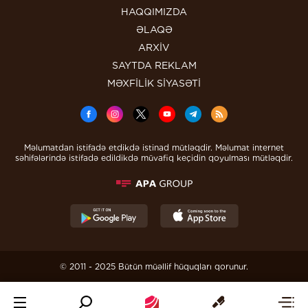
HAQQIMIZDA
ƏLAQƏ
ARXİV
SAYTDA REKLAM
MƏXFİLİK SİYASƏTİ
Məlumatdan istifadə etdikdə istinad mütləqdir. Məlumat internet
səhifələrində istifadə edildikdə müvafiq keçidin qoyulması mütləqdir.
© 2011 - 2025 Bütün müəllif hüquqları qorunur.