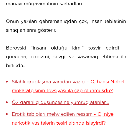
mənəvi müqavimətinin sərhədləri.
Onun yazıları qəhrəmanlıqdan çox, insan təbiətinin
sınaq anlarını göstərir.
Borovski “insanı olduğu kimi” təsvir edirdi –
qorxuları, eqoizmi, sevgi və yaşamaq ehtirası ilə
birlikdə...
Silahlı qruplaşma yaradan yazıçı
- O, hansı Nobel
mükafatçısının tövsiyəsi ilə çap olunmuşdu?
Öz qaranlıq düşüncəsinə yumruq atanlar...
Erotik tabloları məhv edilən rəssam
- O, niyə
narkotik vasitələrin təsiri altında işləyirdi?