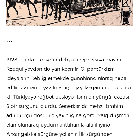
***
1928-ci ildə o dövrün dəhşətli repressiya maşını
Rzaquliyevdən də yan keçmir. O, pantürkizm
ideyalarını təbliğ etməkdə günahlandırılaraq həbs
edilir. Zamanın yazılmamış "qayda-qanunu" belə idi
ki, Türkiyəyə rəğbət bəsləyənlərin ən yüngül cəzası
Sibir sürgünü olurdu. Sənətkar da məhz İbrahim
adlı türkçü dostu ilə yaxınlığına görə "xalq düşməni"
elan olunaraq uydurma ittihamla altı illiyinə
Arxangelskə sürgünə yollanır. İlk sürgündən