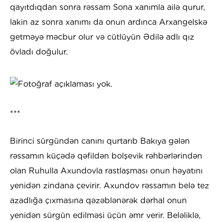
qayıtdıqdan sonra rəssam Sona xanımla ailə qurur,
lakin az sonra xanımı da onun ardınca Arxangelskə
getməyə məcbur olur və cütlüyün Ədilə adlı qız
övladı doğulur.
***
Birinci sürgündən canını qurtarıb Bakıya gələn
rəssamın küçədə qəfildən bolşevik rəhbərlərindən
olan Ruhulla Axundovla rastlaşması onun həyatını
yenidən zindana çevirir. Axundov rəssamın belə tez
azadlığa çıxmasına qəzəblənərək dərhal onun
yenidən sürgün edilməsi üçün əmr verir. Beləliklə,