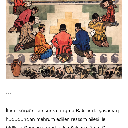
***
İkinci sürgündən sonra doğma Bakısında yaşamaq
hüququndan məhrum edilən rəssam ailəsi ilə
birlikdə Gəncəyə, oradan isə Şəkiyə sığınır. O,