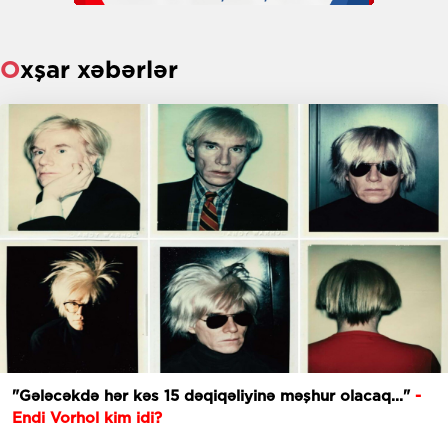
Oxşar xəbərlər
"Gələcəkdə hər kəs 15 dəqiqəliyinə məşhur olacaq..."
-
Endi Vorhol kim idi?