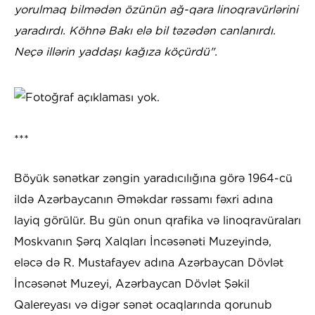
yorulmaq bilmədən özünün ağ-qara linoqravürlərini
yaradırdı. Köhnə Bakı elə bil təzədən canlanırdı.
Neçə illərin yaddaşı kağıza köçürdü".
***
Böyük sənətkar zəngin yaradıcılığına görə 1964-cü
ildə Azərbaycanın Əməkdar rəssamı fəxri adına
layiq görülür. Bu gün onun qrafika və linoqravüraları
Moskvanın Şərq Xalqları İncəsənəti Muzeyində,
eləcə də R. Mustafayev adına Azərbaycan Dövlət
İncəsənət Muzeyi, Azərbaycan Dövlət Şəkil
Qalereyası və digər sənət ocaqlarında qorunub