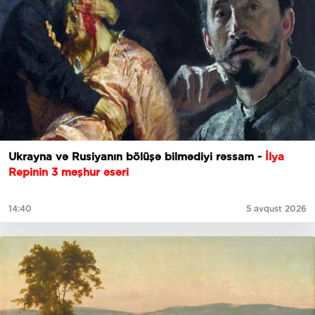
Ukrayna və Rusiyanın bölüşə bilmədiyi rəssam -
İlya
Repinin 3 məşhur əsəri
14:40
5 avqust 2026