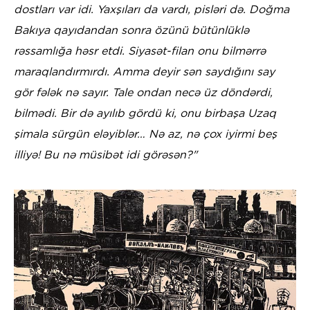
dostları var idi. Yaxşıları da vardı, pisləri də. Doğma
Bakıya qayıdandan sonra özünü bütünlüklə
rəssamlığa həsr etdi. Siyasət-filan onu bilmərrə
maraqlandırmırdı. Amma deyir sən saydığını say
gör fələk nə sayır. Tale ondan necə üz döndərdi,
bilmədi. Bir də ayılıb gördü ki, onu birbaşa Uzaq
şimala sürgün eləyiblər… Nə az, nə çox iyirmi beş
illiyə! Bu nə müsibət idi görəsən?"