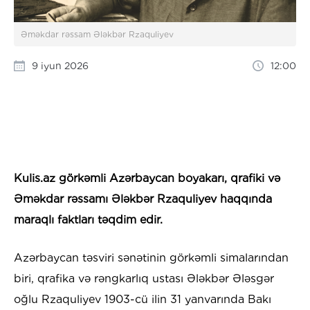
Əməkdar rəssam Ələkbər Rzaquliyev
9 iyun 2026
12:00
Kulis.az görkəmli Azərbaycan boyakarı, qrafiki və
Əməkdar rəssamı Ələkbər Rzaquliyev haqqında
maraqlı faktları təqdim edir.
Azərbaycan təsviri sənətinin görkəmli simalarından
biri, qrafika və rəngkarlıq ustası Ələkbər Ələsgər
oğlu Rzaquliyev 1903-cü ilin 31 yanvarında Bakı