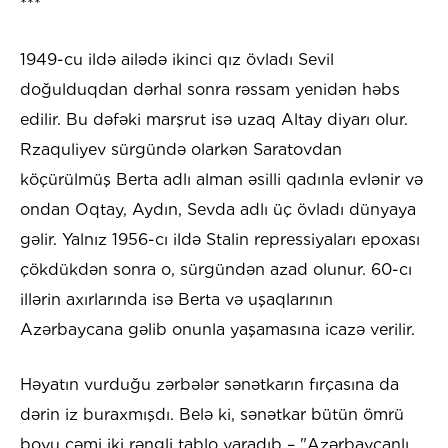
***
1949-cu ildə ailədə ikinci qız övladı Sevil
doğulduqdan dərhal sonra rəssam yenidən həbs
edilir. Bu dəfəki marşrut isə uzaq Altay diyarı olur.
Rzaquliyev sürgündə olarkən Saratovdan
köçürülmüş Berta adlı alman əsilli qadınla evlənir və
ondan Oqtay, Aydın, Sevda adlı üç övladı dünyaya
gəlir. Yalnız 1956-cı ildə Stalin repressiyaları epoxası
çökdükdən sonra o, sürgündən azad olunur. 60-cı
illərin axırlarında isə Berta və uşaqlarının
Azərbaycana gəlib onunla yaşamasına icazə verilir.
Həyatın vurduğu zərbələr sənətkarın fırçasına da
dərin iz buraxmışdı. Belə ki, sənətkar bütün ömrü
boyu cəmi iki rəngli tablo yaradıb – "Azərbaycanlı