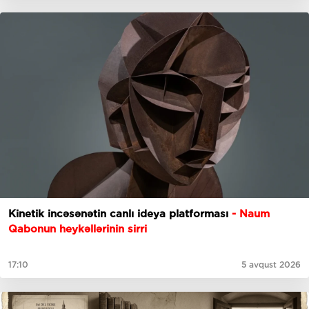
Kinetik incəsənətin canlı ideya platforması
- Naum
Qabonun heykəllərinin sirri
17:10
5 avqust 2026