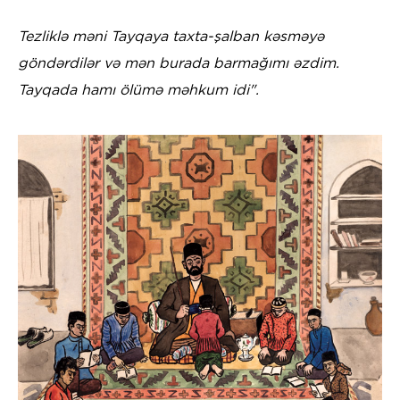
Tezliklə məni Tayqaya taxta-şalban kəsməyə
göndərdilər və mən burada barmağımı əzdim.
Tayqada hamı ölümə məhkum idi".