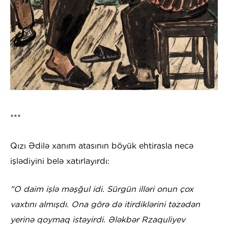
***
Qızı Ədilə xanım atasının böyük ehtirasla necə
işlədiyini belə xatırlayırdı:
"O daim işlə məşğul idi. Sürgün illəri onun çox
vaxtını almışdı. Ona görə də itirdiklərini təzədən
yerinə qoymaq istəyirdi. Ələkbər Rzaquliyev