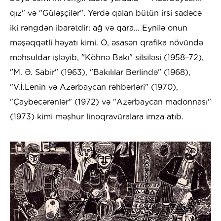
qız" və "Güləşçilər". Yerdə qalan bütün irsi sadəcə
iki rəngdən ibarətdir: ağ və qara... Eynilə onun
məşəqqətli həyatı kimi. O, əsasən qrafika növündə
məhsuldar işləyib, "Köhnə Bakı" silsiləsi (1958–72),
"M. Ə. Sabir" (1963), "Bakılılar Berlində" (1968),
"V.İ.Lenin və Azərbaycan rəhbərləri" (1970),
"Çaybecərənlər" (1972) və "Azərbaycan madonnası"
(1973) kimi məşhur linoqravüralara imza atıb.