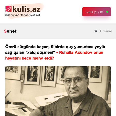
Canlı yayım
Sənət
Sənət
Ömrü sürgündə keçən, Sibirdə quş yumurtası yeyib
sağ qalan "xalq düşməni"
- Ruhulla Axundov onun
həyatını necə məhv etdi?