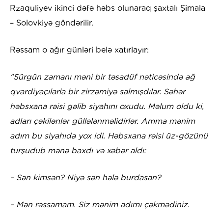
Rzaquliyev ikinci dəfə həbs olunaraq şaxtalı Şimala
– Solovkiyə göndərilir.
Rəssam o ağır günləri belə xatırlayır:
"Sürgün zamanı məni bir təsadüf nəticəsində ağ
qvardiyaçılarla bir zirzəmiyə salmışdılar. Səhər
həbsxana rəisi gəlib siyahını oxudu. Məlum oldu ki,
adları çəkilənlər güllələnməlidirlər. Amma mənim
adım bu siyahıda yox idi. Həbsxana rəisi üz-gözünü
turşudub mənə baxdı və xəbər aldı:
– Sən kimsən? Niyə sən hələ burdasan?
– Mən rəssamam. Siz mənim adımı çəkmədiniz.