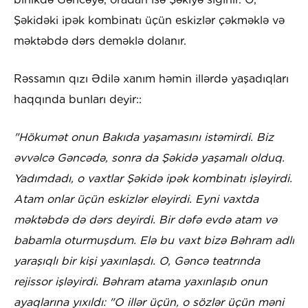
Şəkidəki ipək kombinatı üçün eskizlər çəkməklə və
məktəbdə dərs deməklə dolanır.
Rəssamın qızı Ədilə xanım həmin illərdə yaşadıqları
haqqında bunları deyir::
"Hökumət onun Bakıda yaşamasını istəmirdi. Biz
əvvəlcə Gəncədə, sonra da Şəkidə yaşamalı olduq.
Yadımdadı, o vaxtlar Şəkidə ipək kombinatı işləyirdi.
Atam onlar üçün eskizlər eləyirdi. Eyni vaxtda
məktəbdə də dərs deyirdi. Bir dəfə evdə atam və
babamla oturmuşdum. Elə bu vaxt bizə Bəhram adlı
yaraşıqlı bir kişi yaxınlaşdı. O, Gəncə teatrında
rejissor işləyirdi. Bəhram atama yaxınlaşıb onun
ayaqlarına yıxıldı: "O illər üçün, o sözlər üçün məni