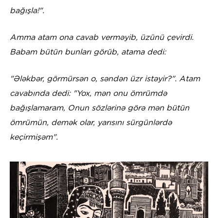
bağışla!".
Amma atam ona cavab verməyib, üzünü çevirdi.
Babam bütün bunları görüb, atama dedi:
"Ələkbər, görmürsən o, səndən üzr istəyir?". Atam
cavabında dedi: "Yox, mən onu ömrümdə
bağışlamaram, Onun sözlərinə görə mən bütün
ömrümün, demək olar, yarısını sürgünlərdə
keçirmişəm".