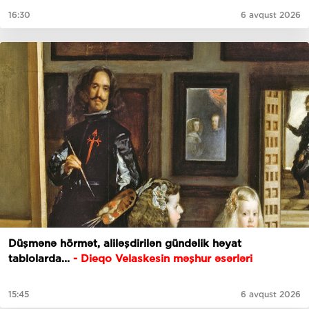
16:30
6 avqust 2026
Düşmənə hörmət, aliləşdirilən gündəlik həyat
tablolarda...
-
Dieqo Velaskesin məşhur əsərləri
15:45
6 avqust 2026