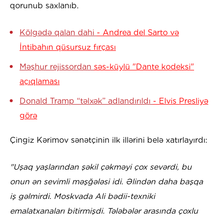
qorunub saxlanıb.
Kölgədə qalan dahi
- Andrea del Sarto və
İntibahın qüsursuz fırçası
Məşhur rejissordan
səs-küylü "Dante kodeksi"
açıqlaması
Donald Tramp “təlxək” adlandırıldı
- Elvis Presliyə
görə
Çingiz Kərimov sənətçinin ilk illərini belə xatırlayırdı:
"Uşaq yaşlarından şəkil çəkməyi çox sevərdi, bu
onun ən sevimli məşğələsi idi. Əlindən daha başqa
iş gəlmirdi. Moskvada Ali bədii-texniki
emalatxanaları bitirmişdi. Tələbələr arasında çoxlu