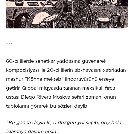
***
60-cı illərdə sənətkar yaddaşına güvənərək
kompozisiyası ilə 20-ci illərin ab-havasını xatırladan
məşhur "Köhnə məktəb" linoqravürünü ərsəyə
gətirir. Qlobal miqyasda tanınan meksikalı fırça
ustası Dieqo Rivera Moskva səfəri zamanı onun
tablolarını görərək bu sözləri deyib:
"Bu gəncə deyin ki, o düzgün yol seçib, qoy belə
işləməyə davam etsin".