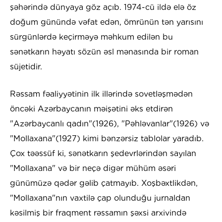
şəhərində dünyaya göz açıb. 1974-cü ildə elə öz
doğum günündə vəfat edən, ömrünün tən yarısını
sürgünlərdə keçirməyə məhkum edilən bu
sənətkarın həyatı sözün əsl mənasında bir roman
süjetidir.
Rəssam fəaliyyətinin ilk illərində sovetləşmədən
öncəki Azərbaycanın məişətini əks etdirən
"Azərbaycanlı qadın"(1926), "Pəhləvanlar"(1926) və
"Mollaxana"(1927) kimi bənzərsiz tablolar yaradıb.
Çox təəssüf ki, sənətkarın şedevrlərindən sayılan
"Mollaxana" və bir neçə digər mühüm əsəri
günümüzə qədər gəlib çatmayıb. Xoşbəxtlikdən,
"Mollaxana"nın vaxtilə çap olunduğu jurnaldan
kəsilmiş bir fraqment rəssamın şəxsi arxivində