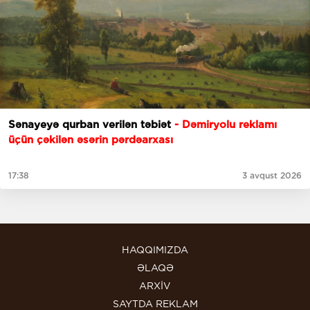
Sənayeyə qurban verilən təbiət
- Dəmiryolu reklamı
üçün çəkilən əsərin pərdəarxası
17:38
3 avqust 2026
HAQQIMIZDA
ƏLAQƏ
ARXİV
SAYTDA REKLAM