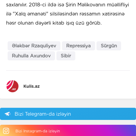
saxlanılır. 2018-ci ildə isə Şirin Məlikovanın müəllifliyi
ilə "Xalq əmanəti" silsiləsindən rəssamın xatirəsinə
həsr olunan dəyərli kitab işıq üzü görüb.
Ələkbər Rzaquliyev
Repressiya
Sürgün
Ruhulla Axundov
Sibir
Kulis.az
Bizi Telegram-da izləyin
Bizi Instagram-da izləyin