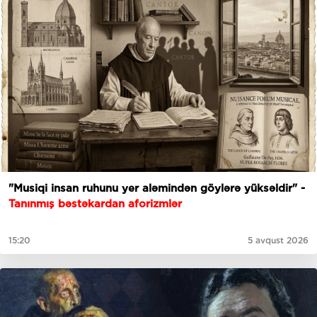
"Musiqi insan ruhunu yer aləmindən göylərə yüksəldir" -
Tanınmış bəstəkardan aforizmlər
15:20
5 avqust 2026