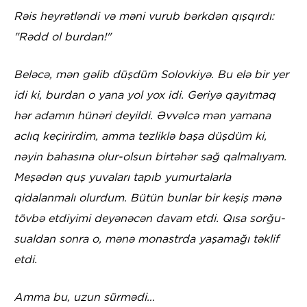
Rəis heyrətləndi və məni vurub bərkdən qışqırdı:
"Rədd ol burdan!"
Beləcə, mən gəlib düşdüm Solovkiyə. Bu elə bir yer
idi ki, burdan o yana yol yox idi. Geriyə qayıtmaq
hər adamın hünəri deyildi. Əvvəlcə mən yamana
aclıq keçirirdim, amma tezliklə başa düşdüm ki,
nəyin bahasına olur-olsun birtəhər sağ qalmalıyam.
Meşədən quş yuvaları tapıb yumurtalarla
qidalanmalı olurdum. Bütün bunlar bir keşiş mənə
tövbə etdiyimi deyənəcən davam etdi. Qısa sorğu-
sualdan sonra o, mənə monastrda yaşamağı təklif
etdi.
Amma bu, uzun sürmədi…