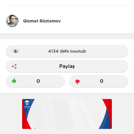
Qismət Rüstəmov
4134 dəfə oxunub
Paylaş
0
0