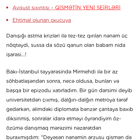
Avqust sıxıntısı –
QİSMƏTİN YENİ ŞEİRLƏRİ
Ehtimal olunan oxucuya
Danışığı astma krizləri ilə tez-tez qırılan nənəm üç
nöqtəydi, sussa da sözü qanun olan babam nida
işarəsi...!
Bakı-İstanbul təyyarəsində Mirmehdi ilə bir az
söhbətləşəndən sonra, necə oldusa, bunları və
başqa bir epizodu xatırladım. Bir gün dərsimi deyib
universitetdən çıxmış, dalğın-dalğın metroya tərəf
gedərkən, əlimdəki diplomata bənzər çantaya baxıb
diksinmiş, sonralar idarə etməyi öyrəndiyim öz-
özümə danışmaq mərəzimi nəzarətdən
buraxmışdım: “Deyəsən nənəmin arzusu qismən də