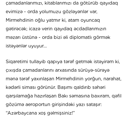
çamadanlarımızı, kitablarımızı da götürüb qayıdaq
evimizə - orda yolumuzu gözləyənlər var,
Mirmehdinin oğlu yatmır ki, atam oyuncaq
gətirəcək; icazə verin qayıdaq əcdadlarımızın
məzarı üstünə - orda bizi əli diplomatlı görmək
istəyənlər uyuyur...
Siqaretimi tullayıb qapıya tərəf getmək istəyirəm ki,
çıxışda çamadanlarını arxasında sürüyə-sürəyə
mənə tərəf yaxınlaşan Mirmehdinin yorğun, narahat,
kədərli siması görünür. Başımı qaldırıb səhəri
qarşılamağa hazırlaşan Bakı səmasına baxıram, qəfil
gözümə aeroportun girişindəki yazı sataşır:
“Azərbaycana xoş gəlmişsiniz!”