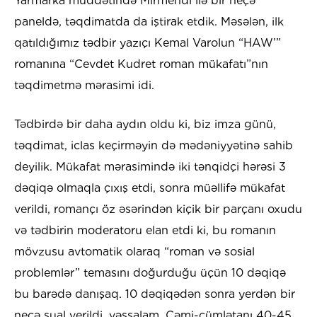
Yarmarka müddətində Mirmehdi ilə bir neçə
paneldə, təqdimatda da iştirak etdik. Məsələn, ilk
qatıldığımız tədbir yazıçı Kemal Varolun “HAW’”
romanına “Cevdet Kudret roman mükafatı”nın
təqdimetmə mərasimi idi.
Tədbirdə bir daha aydın oldu ki, biz imza günü,
təqdimat, iclas keçirməyin də mədəniyyətinə sahib
deyilik. Mükafat mərasimində iki tənqidçi hərəsi 3
dəqiqə olmaqla çıxış etdi, sonra müəllifə mükafat
verildi, romançı öz əsərindən kiçik bir parçanı oxudu
və tədbirin moderatoru elan etdi ki, bu romanın
mövzusu avtomatik olaraq “roman və sosial
problemlər” temasını doğurduğu üçün 10 dəqiqə
bu barədə danışaq. 10 dəqiqədən sonra yerdən bir
neçə sual verildi, vəssalam. Cəmi-cümlətanı 40-45