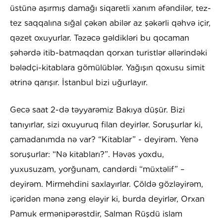
üstünə aşırmış damağı siqaretli xanım əfəndilər, tez-
tez saqqalına sığal çəkən abilər az şəkərli qəhvə içir,
qəzet oxuyurlar. Təzəcə gəldikləri bu qocaman
şəhərdə itib-batmaqdan qorxan turistlər əllərindəki
bələdçi-kitablara gömülüblər. Yağışın qoxusu simit
ətrinə qarışır. İstanbul bizi uğurlayır.
Gecə saat 2-də təyyarəmiz Bakıya düşür. Bizi
tanıyırlar, sizi oxuyuruq filan deyirlər. Soruşurlar ki,
çamadanımda nə var? “Kitablar” - deyirəm. Yenə
soruşurlar: “Nə kitabları?”. Həvəs yoxdu,
yuxusuzam, yorğunam, candərdi “müxtəlif” –
deyirəm. Mirmehdini saxlayırlar. Çöldə gözləyirəm,
içəridən mənə zəng eləyir ki, burda deyirlər, Orxan
Pamuk ermənipərəstdir, Salman Rüşdü islam