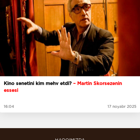
Kino sənətini kim məhv etdi?
– Martin Skorsezenin
essesi
16:04
17 noyabr 2025