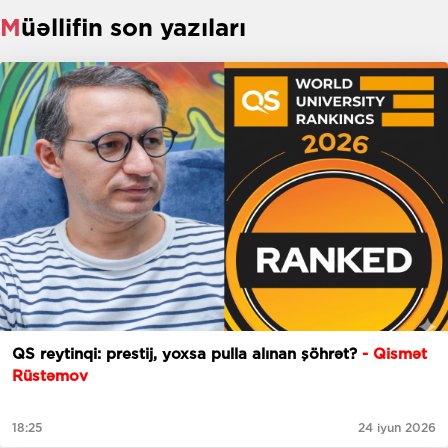
Müəllifin son yazıları
QS reytinqi: prestij, yoxsa pulla alınan şöhrət?
- Qismət
Rüstəmov
18:25
24 iyun 2026