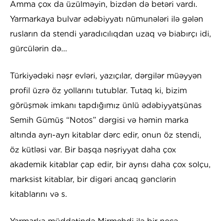
Amma çox da üzülməyin, bizdən də betəri vardı.
Yarmarkaya bulvar ədəbiyyatı nümunələri ilə gələn
rusların da stendi yaradıcılıqdan uzaq və biabırçı idi,
gürcülərin də...
Türkiyədəki nəşr evləri, yazıçılar, dərgilər müəyyən
profil üzrə öz yollarını tutublar. Tutaq ki, bizim
görüşmək imkanı tapdığımız ünlü ədəbiyyatşünas
Semih Gümüş “Notos” dərgisi və həmin marka
altında ayrı-ayrı kitablar dərc edir, onun öz stendi,
öz kütləsi var. Bir başqa nəşriyyat daha çox
akademik kitablar çap edir, bir ayrısı daha çox solçu,
marksist kitablar, bir digəri ancaq gənclərin
kitablarını və s.