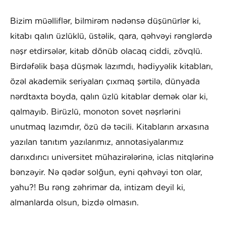
Bizim müəlliflər, bilmirəm nədənsə düşünürlər ki,
kitabı qalın üzlüklü, üstəlik, qara, qəhvəyi rənglərdə
nəşr etdirsələr, kitab dönüb olacaq ciddi, zövqlü.
Birdəfəlik başa düşmək lazımdı, hədiyyəlik kitabları,
özəl akademik seriyaları çıxmaq şərtilə, dünyada
nərdtaxta boyda, qalın üzlü kitablar demək olar ki,
qalmayıb. Birüzlü, monoton sovet nəşrlərini
unutmaq lazımdır, özü də təcili. Kitabların arxasına
yazılan tanıtım yazılarımız, annotasiyalarımız
darıxdırıcı universitet mühazirələrinə, iclas nitqlərinə
bənzəyir. Nə qədər solğun, eyni qəhvəyi ton olar,
yahu?! Bu rəng zəhrimar da, intizam deyil ki,
almanlarda olsun, bizdə olmasın.