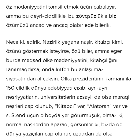
öz mədəniyyətini təmsil etmək üçün çabalayır,
amma bu qeyri-ciddiliklə, bu zövqsüzlüklə biz
özümüzü ancaq və ancaq biabır edə bilərik.
Necə ki, edirik. Nazirlik yeganə naşir, kitabçı kimi,
özünü göstərmək istəyirsə, özü bilər, amma əgər
burda məqsəd ölkə mədəniyyətini, kitabçılığını
tanıtmaqdırsa, onda lütfən bu anlaşılmaz
siyasətindən əl çəksin. Ölkə prezidentinin fərmanı ilə
150 cildlik dünya ədəbiyyatı çıxıb, ayrı-ayrı
nəşriyyatların, universitetlərin azsaylı da olsa maraqlı
nəşrləri çap olunub, “Kitabçı” var, “Alatoran” var və
s. Stend üçün o boyda yer götürmüşük, olmaz ki,
normal nəşrlərdən aparaq, görsünlər ki, bizdə də
dünya yazıçıları çap olunur, uzaqdan da olsa