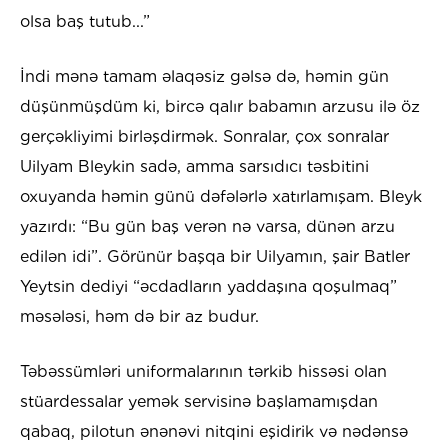
olsa baş tutub...”
İndi mənə tamam əlaqəsiz gəlsə də, həmin gün
düşünmüşdüm ki, bircə qalır babamın arzusu ilə öz
gerçəkliyimi birləşdirmək. Sonralar, çox sonralar
Uilyam Bleykin sadə, amma sarsıdıcı təsbitini
oxuyanda həmin günü dəfələrlə xatırlamışam. Bleyk
yazırdı: “Bu gün baş verən nə varsa, dünən arzu
edilən idi”. Görünür başqa bir Uilyamın, şair Batler
Yeytsin dediyi “əcdadların yaddaşına qoşulmaq”
məsələsi, həm də bir az budur.
Təbəssümləri uniformalarının tərkib hissəsi olan
stüardessalar yemək servisinə başlamamışdan
qabaq, pilotun ənənəvi nitqini eşidirik və nədənsə