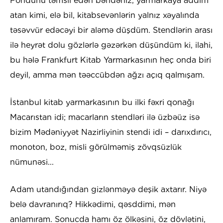
Fondunu təmsil edən bəndəniz, yarmarkaya addım
atan kimi, elə bil, kitabsevənlərin yalnız xəyalında
təsəvvür edəcəyi bir aləmə düşdüm. Stendlərin arası
ilə heyrət dolu gözlərlə gəzərkən düşündüm ki, ilahi,
bu hələ Frankfurt Kitab Yarmarkasının heç onda biri
deyil, amma mən təəccübdən ağzı açıq qalmışam.
İstanbul kitab yarmarkasının bu ilki fəxri qonağı
Macarıstan idi; macarların stendləri ilə üzbəüz isə
bizim Mədəniyyət Nazirliyinin stendi idi – darıxdırıcı,
monoton, boz, misli görülməmiş zövqsüzlük
nümunəsi...
Adam utandığından gizlənməyə deşik axtarır. Niyə
belə davranırıq? Hikkədimi, qəsddimi, mən
anlamıram. Sonucda hamı öz ölkəsini, öz dövlətini,