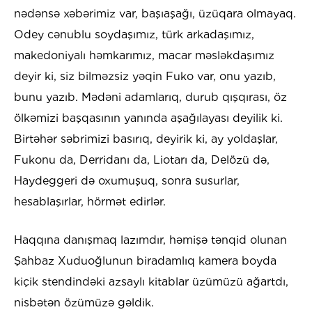
nədənsə xəbərimiz var, başıaşağı, üzüqara olmayaq.
Odey cənublu soydaşımız, türk arkadaşımız,
makedoniyalı həmkarımız, macar məsləkdaşımız
deyir ki, siz bilməzsiz yəqin Fuko var, onu yazıb,
bunu yazıb. Mədəni adamlarıq, durub qışqırası, öz
ölkəmizi başqasının yanında aşağılayası deyilik ki.
Birtəhər səbrimizi basırıq, deyirik ki, ay yoldaşlar,
Fukonu da, Derridanı da, Liotarı da, Delözü də,
Haydeggeri də oxumuşuq, sonra susurlar,
hesablaşırlar, hörmət edirlər.
Haqqına danışmaq lazımdır, həmişə tənqid olunan
Şahbaz Xuduoğlunun biradamlıq kamera boyda
kiçik stendindəki azsaylı kitablar üzümüzü ağartdı,
nisbətən özümüzə gəldik.