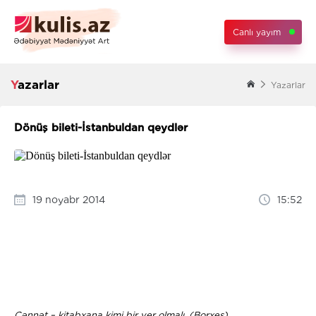
Canlı yayım
Yazarlar
Yazarlar
Dönüş bileti-İstanbuldan qeydlər
19 noyabr 2014
15:52
Cənnət – kitabxana kimi bir yer olmalı. (Borxes)