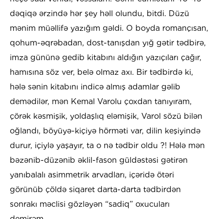
dəqiqə ərzində hər şey həll olundu, bitdi. Düzü
mənim müəllifə yazığım gəldi. O boyda romançısan,
qohum-əqrəbadan, dost-tanışdan yığ gətir tədbirə,
imza gününə gedib kitabını aldığın yazıçıları çağır,
hamısına söz ver, belə olmaz axı. Bir tədbirdə ki,
hələ sənin kitabını indicə almış adamlar gəlib
demədilər, mən Kemal Varolu çoxdan tanıyıram,
çörək kəsmişik, yoldaşlıq eləmişik, Varol sözü bilən
oğlandı, böyüyə-kiçiyə hörməti var, dilin keşiyində
durur, içiylə yaşayır, ta o nə tədbir oldu ?! Hələ mən
bəzənib-düzənib əklil-fason güldəstəsi gətirən
yanıbalalı asimmetrik arvadları, içəridə ötəri
görünüb çöldə siqaret darta-darta tədbirdən
sonrakı məclisi gözləyən “sadiq” oxucuları
demirəm....