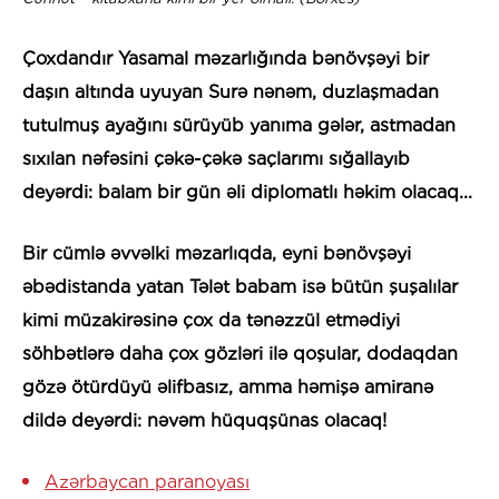
Çoxdandır Yasamal məzarlığında bənövşəyi bir
daşın altında uyuyan Surə nənəm, duzlaşmadan
tutulmuş ayağını sürüyüb yanıma gələr, astmadan
sıxılan nəfəsini çəkə-çəkə saçlarımı sığallayıb
deyərdi: balam bir gün əli diplomatlı həkim olacaq...
Bir cümlə əvvəlki məzarlıqda, eyni bənövşəyi
əbədistanda yatan Tələt babam isə bütün şuşalılar
kimi müzakirəsinə çox da tənəzzül etmədiyi
söhbətlərə daha çox gözləri ilə qoşular, dodaqdan
gözə ötürdüyü əlifbasız, amma həmişə amiranə
dildə deyərdi: nəvəm hüquqşünas olacaq!
Azərbaycan paranoyası