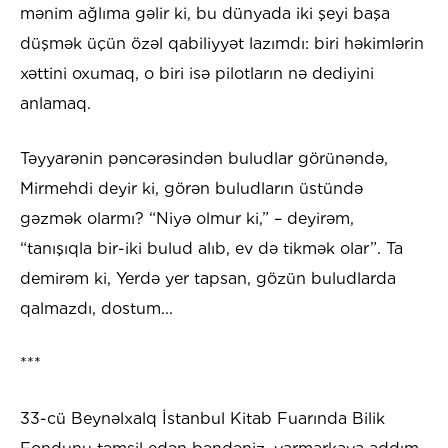
mənim ağlıma gəlir ki, bu dünyada iki şeyi başa
düşmək üçün özəl qabiliyyət lazımdı: biri həkimlərin
xəttini oxumaq, o biri isə pilotların nə dediyini
anlamaq.
Təyyarənin pəncərəsindən buludlar görünəndə,
Mirmehdi deyir ki, görən buludların üstündə
gəzmək olarmı? “Niyə olmur ki,” – deyirəm,
“tanışıqla bir-iki bulud alıb, ev də tikmək olar”. Ta
demirəm ki, Yerdə yer tapsan, gözün buludlarda
qalmazdı, dostum...
***
33-cü Beynəlxalq İstanbul Kitab Fuarında Bilik