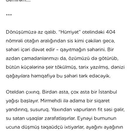
***
Dönüşümüzə az qalıb. “Hürriyət” otelindəki 404
nömrəli otağın aralığından sis kimi çəkilən gecə,
səhəri içəri dəvət edir – qayıtmağın səhərini. Bir
azdan çamadanlarımızı da, özümüzü də götürüb,
bütün küçələrinə şeir tökülmüş, tarix yazılmış, dənizi
qağayılara həmqafiyə bu şəhəri tərk edəcəyik.
Oteldən çıxırıq. Birdən asta, çox asta bir İstanbul
yağışı başlayır. Mirmehdi ilə adama bir siqaret
yandırırıq, susuruq. Yaxından vapurların fit səsi gəlir,
su satan uşaqlar zarafatlaşırlar. Eynəyi burnunun
ucuna düşmüş təqaüdçü ixtiyarlar, ayağını ayağının