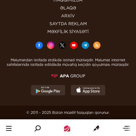
HAQQIMIZDA
ƏLAQƏ
ARXİV
SAYTDA REKLAM
MƏXFİLİK SİYASƏTİ
Məlumatdan istifadə etdikdə istinad mütləqdir. Məlumat internet
səhifələrində istifadə edildikdə müvafiq keçidin qoyulması mütləqdir.
© 2011 - 2025 Bütün müəllif hüquqları qorunur.