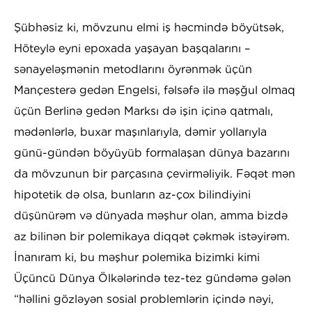
Şübhəsiz ki, mövzunu elmi iş həcmində böyütsək,
Höteylə eyni epoxada yaşayan başqalarını –
sənayeləşmənin metodlarını öyrənmək üçün
Mançesterə gedən Engelsi, fəlsəfə ilə məşğul olmaq
üçün Berlinə gedən Marksı də işin içinə qatmalı,
mədənlərlə, buxar maşınlarıyla, dəmir yollarıyla
günü-gündən böyüyüb formalaşan dünya bazarını
da mövzunun bir parçasına çevirməliyik. Fəqət mən
hipotetik də olsa, bunların az-çox bilindiyini
düşünürəm və dünyada məşhur olan, amma bizdə
az bilinən bir polemikaya diqqət çəkmək istəyirəm.
İnanıram ki, bu məşhur polemika bizimki kimi
Üçüncü Dünya Ölkələrində tez-tez gündəmə gələn
“həllini gözləyən sosial problemlərin içində nəyi,