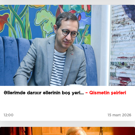
Əllərimdə darıxır əllərinin boş yeri…
– Qismətin şeirləri
12:00
15 mart 2026