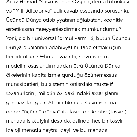
Aijaz Əhməd “Ceymisonun Özgələşdirmə Ritorikası
və “Milli Alleqoriya” adlı cavab essesində soruşur ki,
Üçüncü Dünya ədəbiyyatının ağlabatan, koqnitiv
estetikasına müəyyənləşdirmək mümkündürmü?
Yəni, elə bir universal formul varmı ki, bütün Üçüncü
Dünya ölkələrinin ədəbiyyatını ifadə etmək üçün
keçərli olsun? Əhməd yazır ki, Ceymison öz
modelini əsaslandırmaqdan ötrü Üçüncü Dünya
ölkələrinin kapitalizmlə qurduğu özünəməxsus
münasibətləri, bu sistemin onlardakı müxtəlif
təzahürlərini, millətin öz daxilindəki axtarışlarını
görməzdən gəlir. Alimin fikrincə, Ceymison nə
qədər “üçüncü dünya” ifadəsini deskriptiv (təsviri)
mənada işlətdiyini desə də, əslində, heç bir təsvir
ideloji mənada neytral deyil və bu mənada