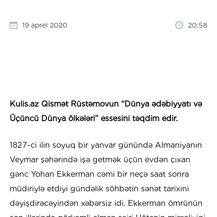
19 aprel 2020
20:58
Kulis.az Qismət Rüstəmovun “Dünya ədəbiyyatı və
Üçüncü Dünya ölkələri” essesini təqdim edir.
1827-ci ilin soyuq bir yanvar günündə Almaniyanın
Veymar şəhərində işə getmək üçün evdən çıxan
gənc Yohan Ekkerman cəmi bir neçə saat sonra
müdiriylə etdiyi gündəlik söhbətin sənət tarixini
dəyişdirəcəyindən xəbərsiz idi. Ekkerman ömrünün