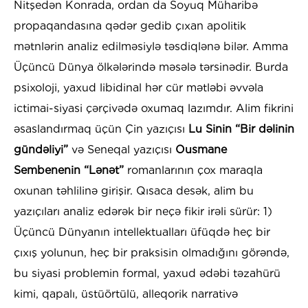
Nitşedən Konrada, ordan da Soyuq Müharibə
propaqandasına qədər gedib çıxan apolitik
mətnlərin analiz edilməsiylə təsdiqlənə bilər. Amma
Üçüncü Dünya ölkələrində məsələ tərsinədir. Burda
psixoloji, yaxud libidinal hər cür mətləbi əvvəla
ictimai-siyasi çərçivədə oxumaq lazımdır. Alim fikrini
əsaslandırmaq üçün Çin yazıçısı
Lu Sinin “Bir dəlinin
gündəliyi”
və Seneqal yazıçısı
Ousmane
Sembenenin “Lənət”
romanlarının çox maraqla
oxunan təhlilinə girişir. Qısaca desək, alim bu
yazıçıları analiz edərək bir neçə fikir irəli sürür: 1)
Üçüncü Dünyanın intellektualları üfüqdə heç bir
çıxış yolunun, heç bir praksisin olmadığını görəndə,
bu siyasi problemin formal, yaxud ədəbi təzahürü
kimi, qapalı, üstüörtülü, alleqorik narrativə