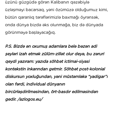
üzünü güzgüdə görən Kalibanın qəzəbiylə
üzləşməyi bacarsaq, yəni özümüzə olduğumuz kimi,
bütün qaranlıq tərəflərimizlə baxmağı öyrənsək,
onda dünya bizdə əks olunmağa, biz də dünyada
görünməyə başlayacağıq.
P.S. Bizdə ən oxumuş adamlara belə bəzən adi
şeyləri izah etmək zülüm-zillət olur deyə, bu zəruri
qeydi yazıram: yazıda söhbət ictimai-siyasi
kontekstin inkarından getmir. Söhbət post-kolonial
diskursun yoxluğundan, yəni müstəmləkə “yadigar”ı
olan fərdi, individual dünyanın
bircürləşdirilməsindən, ört-basdır edilməsindən
gedir. /azlogos.eu/