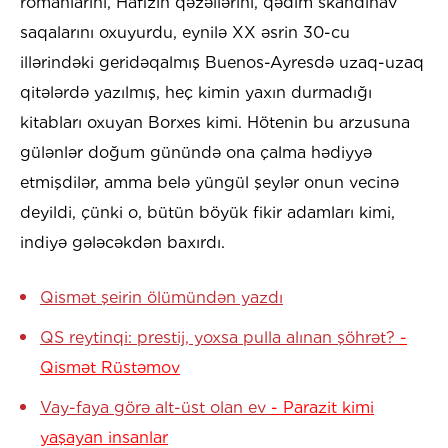
romanlarını, Hafizin qəzəllərini, qədim skandinav
saqalarını oxuyurdu, eynilə XX əsrin 30-cu
illərindəki geridəqalmış Buenos-Ayresdə uzaq-uzaq
qitələrdə yazılmış, heç kimin yaxın durmadığı
kitabları oxuyan Borxes kimi. Hötenin bu arzusuna
gülənlər doğum günündə ona çalma hədiyyə
etmişdilər, amma belə yüngül şeylər onun vecinə
deyildi, çünki o, bütün böyük fikir adamları kimi,
indiyə gələcəkdən baxırdı.
Qismət şeirin ölümündən yazdı
QS reytinqi: prestij, yoxsa pulla alınan şöhrət?
-
Qismət Rüstəmov
Vay-faya görə alt-üst olan ev
- Parazit kimi
yaşayan insanlar