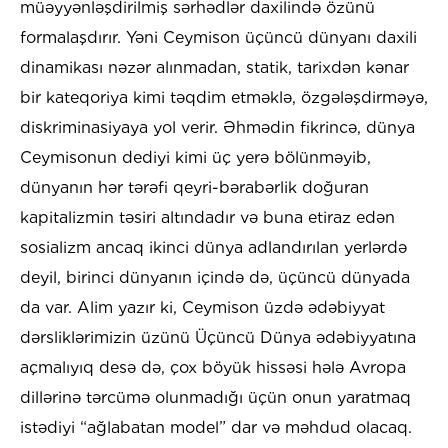
müəyyənləşdirilmiş sərhədlər daxilində özünü
formalaşdırır. Yəni Ceymison üçüncü dünyanı daxili
dinamikası nəzər alınmadan, statik, tarixdən kənar
bir kateqoriya kimi təqdim etməklə, özgələşdirməyə,
diskriminasiyaya yol verir. Əhmədin fikrincə, dünya
Ceymisonun dediyi kimi üç yerə bölünməyib,
dünyanın hər tərəfi qeyri-bərabərlik doğuran
kapitalizmin təsiri altındadır və buna etiraz edən
sosializm ancaq ikinci dünya adlandırılan yerlərdə
deyil, birinci dünyanın içində də, üçüncü dünyada
da var. Alim yazır ki, Ceymison üzdə ədəbiyyat
dərsliklərimizin üzünü Üçüncü Dünya ədəbiyyatına
açmalıyıq desə də, çox böyük hissəsi hələ Avropa
dillərinə tərcümə olunmadığı üçün onun yaratmaq
istədiyi “ağlabatan model” dar və məhdud olacaq.