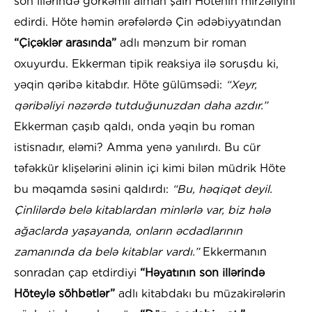
son illərində görkəmli alman şairi Hötenin mirzəliyini
edirdi. Höte həmin ərəfələrdə Çin ədəbiyyatından
“Çiçəklər arasında”
adlı mənzum bir roman
oxuyurdu. Ekkerman tipik reaksiya ilə soruşdu ki,
yəqin qəribə kitabdır. Höte gülümsədi:
“Xeyr,
qəribəliyi nəzərdə tutduğunuzdan daha azdır.”
Ekkerman çaşıb qaldı, onda yəqin bu roman
istisnadır, eləmi? Amma yenə yanılırdı. Bu cür
təfəkkür klişelərini əlinin içi kimi bilən müdrik Höte
bu məqamda səsini qaldırdı:
“Bu, həqiqət deyil.
Çinlilərdə belə kitablardan minlərlə var, biz hələ
ağaclarda yaşayanda, onların əcdadlarının
zamanında da belə kitablar vardı.”
Ekkermanın
sonradan çap etdirdiyi
“Həyatının son illərində
Höteylə söhbətlər”
adlı kitabdakı bu müzakirələrin