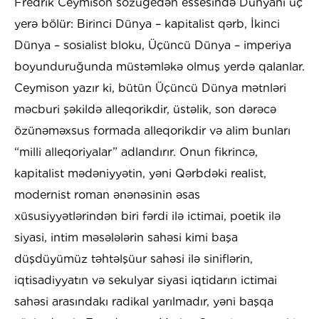
Fredrik Ceymison sözügedən essesində Dünyanı üç
yerə bölür: Birinci Dünya – kapitalist qərb, İkinci
Dünya – sosialist bloku, Üçüncü Dünya – imperiya
boyunduruğunda müstəmləkə olmuş yerdə qalanlar.
Ceymison yazır ki, bütün Üçüncü Dünya mətnləri
məcburi şəkildə alleqorikdir, üstəlik, son dərəcə
özünəməxsus formada alleqorikdir və alim bunları
“milli alleqoriyalar” adlandırır. Onun fikrincə,
kapitalist mədəniyyətin, yəni Qərbdəki realist,
modernist roman ənənəsinin əsas
xüsusiyyətlərindən biri fərdi ilə ictimai, poetik ilə
siyasi, intim məsələlərin sahəsi kimi başa
düşdüyümüz təhtəlşüur sahəsi ilə siniflərin,
iqtisadiyyatın və sekulyar siyasi iqtidarın ictimai
sahəsi arasındakı radikal yarılmadır, yəni başqa