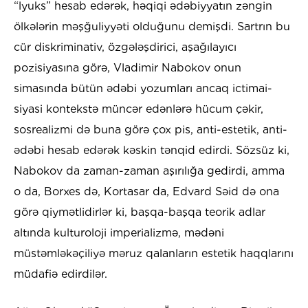
“lyuks” hesab edərək, həqiqi ədəbiyyatın zəngin
ölkələrin məşğuliyyəti olduğunu demişdi. Sartrın bu
cür diskriminativ, özgələşdirici, aşağılayıcı
pozisiyasına görə, Vladimir Nabokov onun
simasında bütün ədəbi yozumları ancaq ictimai-
siyasi kontekstə müncər edənlərə hücum çəkir,
sosrealizmi də buna görə çox pis, anti-estetik, anti-
ədəbi hesab edərək kəskin tənqid edirdi. Sözsüz ki,
Nabokov da zaman-zaman aşırılığa gedirdi, amma
o da, Borxes də, Kortasar da, Edvard Səid də ona
görə qiymətlidirlər ki, başqa-başqa teorik adlar
altında kulturoloji imperializmə, mədəni
müstəmləkəçiliyə məruz qalanların estetik haqqlarını
müdafiə edirdilər.