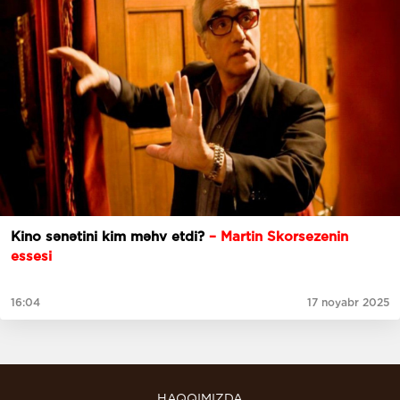
Kino sənətini kim məhv etdi?
– Martin Skorsezenin
essesi
16:04
17 noyabr 2025
HAQQIMIZDA