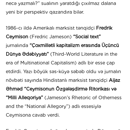
necə yazmalı?” sualının yaratdığı çıxılmaz dalana
yeni bir perspektiv qazandıra bilər.
1986-cı ildə Amerikalı marksist tənqidçi
Fredrik
Ceymison
(Fredric Jameson)
“Social text”
jurnalında
“Çoxmillətli kapitalizm erasında Üçüncü
Dünya Ədəbiyyatı”
(Third-World Literature in the
era of Multinational Capitalism) adlı bir esse çap
etdirdi. Yazı böyük səs-küyə səbəb oldu və jurnalın
növbəti sayında Hindistanlı marksist tənqidçi
Aijaz
Əhməd “Ceymisonun Özgələşdirmə Ritorikası və
“Milli Alleqoriya”
(Jameson’s Rhetoric of Otherness
and the “National Allegory”) adlı essesiylə
Ceymisona cavab verdi.