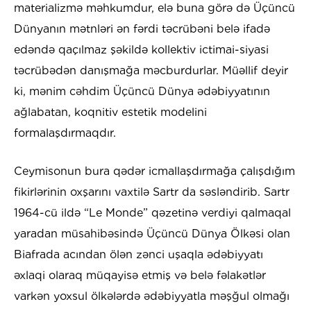
materializmə məhkumdur, elə buna görə də Üçüncü
Dünyanın mətnləri ən fərdi təcrübəni belə ifadə
edəndə qaçılmaz şəkildə kollektiv ictimai-siyasi
təcrübədən danışmağa məcburdurlar. Müəllif deyir
ki, mənim cəhdim Üçüncü Dünya ədəbiyyatının
ağlabatan, koqnitiv estetik modelini
formalaşdırmaqdır.
Ceymisonun bura qədər icmallaşdırmağa çalışdığım
fikirlərinin oxşarını vaxtilə Sartr da səsləndirib. Sartr
1964-cü ildə “Le Monde” qəzetinə verdiyi qalmaqal
yaradan müsahibəsində Üçüncü Dünya Ölkəsi olan
Biafrada acından ölən zənci uşaqla ədəbiyyatı
əxlaqi olaraq müqayisə etmiş və belə fəlakətlər
varkən yoxsul ölkələrdə ədəbiyyatla məşğul olmağı