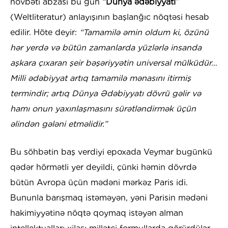
növbəti abzası bu gün
“Dünya ədəbiyyatı”
(Weltliteratur) anlayışının başlanğıc nöqtəsi hesab
edilir. Höte deyir:
“Tamamilə əmin oldum ki, özünü
hər yerdə və bütün zamanlarda yüzlərlə insanda
aşkara çıxaran şeir bəşəriyyətin universal mülküdür…
Milli ədəbiyyat artıq tamamilə mənasını itirmiş
termindir; artıq Dünya Ədəbiyyatı dövrü gəlir və
hamı onun yaxınlaşmasını sürətləndirmək üçün
əlindən gələni etməlidir.”
Bu söhbətin baş verdiyi epoxada Veymar bugünkü
qədər hörmətli yer deyildi, çünki həmin dövrdə
bütün Avropa üçün mədəni mərkəz Paris idi.
Bununla barışmaq istəməyən, yəni Parisin mədəni
hakimiyyətinə nöqtə qoymaq istəyən alman