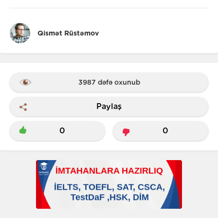
Qismət Rüstəmov
3987 dəfə oxunub
Paylaş
0
0