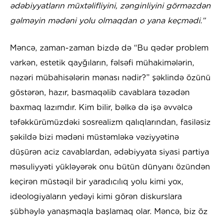
ədəbiyyatların müxtəlifliyini, zənginliyini görməzdən
gəlməyin mədəni yolu olmaqdan o yana keçmədi.”
Məncə, zaman-zaman bizdə də “Bu qədər problem
varkən, estetik qayğıların, fəlsəfi mühakimələrin,
nəzəri mübahisələrin mənası nədir?” şəklində özünü
göstərən, hazır, basmaqəlib cavablara təzədən
baxmaq lazımdır. Kim bilir, bəlkə də işə əvvəlcə
təfəkkürümüzdəki sosrealizm qalıqlarından, fasiləsiz
şəkildə bizi mədəni müstəmləkə vəziyyətinə
düşürən aciz cavablardan, ədəbiyyata siyasi partiya
məsuliyyəti yükləyərək onu bütün dünyanı özündən
keçirən müstəqil bir yaradıcılıq yolu kimi yox,
ideologiyaların yedəyi kimi görən diskurslara
şübhəylə yanaşmaqla başlamaq olar. Məncə, biz öz