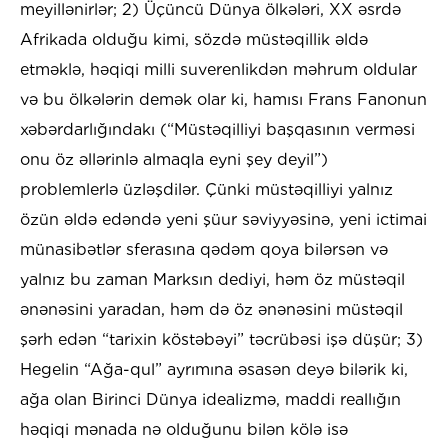
meyillənirlər; 2) Üçüncü Dünya ölkələri, XX əsrdə
Afrikada olduğu kimi, sözdə müstəqillik əldə
etməklə, həqiqi milli suverenlikdən məhrum oldular
və bu ölkələrin demək olar ki, hamısı Frans Fanonun
xəbərdarlığındakı (“Müstəqilliyi başqasının verməsi
onu öz əllərinlə almaqla eyni şey deyil”)
problemlerlə üzləşdilər. Çünki müstəqilliyi yalnız
özün əldə edəndə yeni şüur səviyyəsinə, yeni ictimai
münasibətlər sferasına qədəm qoya bilərsən və
yalnız bu zaman Marksın dediyi, həm öz müstəqil
ənənəsini yaradan, həm də öz ənənəsini müstəqil
şərh edən “tarixin köstəbəyi” təcrübəsi işə düşür; 3)
Hegelin “Ağa-qul” ayrımına əsasən deyə bilərik ki,
ağa olan Birinci Dünya idealizmə, maddi reallığın
həqiqi mənada nə olduğunu bilən kölə isə