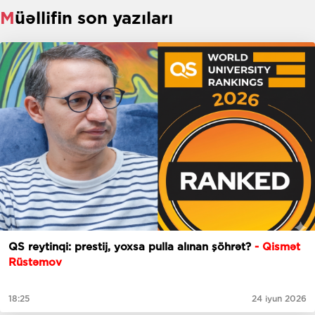
Müəllifin son yazıları
QS reytinqi: prestij, yoxsa pulla alınan şöhrət?
- Qismət
Rüstəmov
18:25
24 iyun 2026