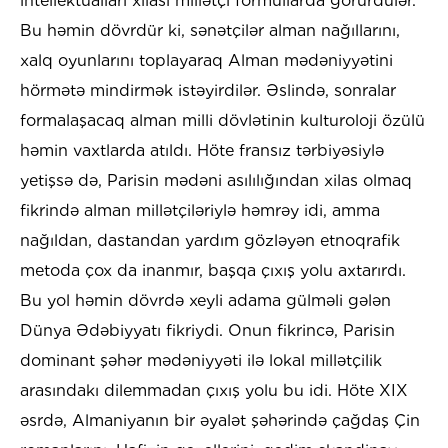
intellektualları xilası millətçi formullarda görürdülər.
Bu həmin dövrdür ki, sənətçilər alman nağıllarını,
xalq oyunlarını toplayaraq Alman mədəniyyətini
hörmətə mindirmək istəyirdilər. Əslində, sonralar
formalaşacaq alman milli dövlətinin kulturoloji özülü
həmin vaxtlarda atıldı. Höte fransız tərbiyəsiylə
yetişsə də, Parisin mədəni asılılığından xilas olmaq
fikrində alman millətçiləriylə həmrəy idi, amma
nağıldan, dastandan yardım gözləyən etnoqrafik
metoda çox da inanmır, başqa çıxış yolu axtarırdı.
Bu yol həmin dövrdə xeyli adama gülməli gələn
Dünya Ədəbiyyatı fikriydi. Onun fikrincə, Parisin
dominant şəhər mədəniyyəti ilə lokal millətçilik
arasındakı dilemmadan çıxış yolu bu idi. Höte XIX
əsrdə, Almaniyanın bir əyalət şəhərində çağdaş Çin