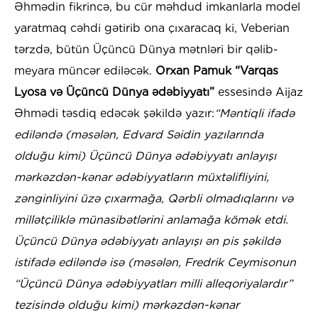
Əhmədin fikrincə, bu cür məhdud imkanlarla model
yaratmaq cəhdi gətirib ona çıxaracaq ki, Veberian
tərzdə, bütün Üçüncü Dünya mətnləri bir qəlib-
meyara müncər ediləcək.
Orxan Pamuk “Varqas
Lyosa və Üçüncü Dünya ədəbiyyatı”
essesində Aijaz
Əhmədi təsdiq edəcək şəkildə yazır:
“Məntiqli ifadə
ediləndə (məsələn, Edvard Səidin yazılarında
olduğu kimi) Üçüncü Dünya ədəbiyyatı anlayışı
mərkəzdən-kənar ədəbiyyatların müxtəlifliyini,
zənginliyini üzə çıxarmağa, Qərbli olmadıqlarını və
millətçiliklə münasibətlərini anlamağa kömək etdi.
Üçüncü Dünya ədəbiyyatı anlayışı ən pis şəkildə
istifadə ediləndə isə (məsələn, Fredrik Ceymisonun
“Üçüncü Dünya ədəbiyyatları milli alleqoriyalardır”
tezisində olduğu kimi) mərkəzdən-kənar