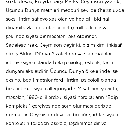
sözlə desək, Freydə qarşı Marks. Ceymison yazır ki,
Üçüncü Dünya mətnləri məcburi şəkildə (hətta üzdə
şəxsi, intim sahəyə xas olan və həqiqi libidinal
dinamikayla dolu olanlar belə) milli alleqoriya
şəklində siyasi bir məsələni əks etdirirlər.
Sadələşdirsək, Ceymison deyir ki, bizim kimi inkişaf
etmiş Birinci Dünya ölkələrində yazılan mətnlər
ictimai-siyasi olanda belə psixoloji, estetik, fərdi
dünyanı əks etdirir, Üçüncü Dünya ölkələrində isə
əksinə, bədii mətnlər fərdi, intim, psixoloji olanda
belə ictimai-siyasi alleqoriyadır. Misal kimi yazır ki,
məsələn, 1960-cı illərdəki siyasi hərəkatların “Edip
kompleksi” çərçivəsində şərh olunması qərbdə
normaldır. Ceymison deyir ki, bu cür şərhlər siyasi
kontekstin təzədən psixolojiləşdirilməsidir və