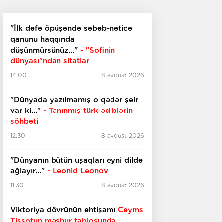
"İlk dəfə öpüşəndə səbəb-nəticə
qanunu haqqında
düşünmürsünüz..."
- "Sofinin
dünyası"ndan sitatlar
14:00
8 avqust 2026
"Dünyada yazılmamış o qədər şeir
var ki..."
- Tanınmış türk ədiblərin
söhbəti
12:30
8 avqust 2026
​​​​​​​"Dünyanın bütün uşaqları eyni dildə
ağlayır..."
- Leonid Leonov
11:30
8 avqust 2026
Viktoriya dövrünün ehtişamı
Ceyms
Tissotun məşhur tablosunda