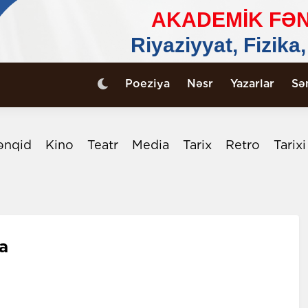
Poeziya
Nəsr
Yazarlar
Sə
ənqid
Kino
Teatr
Media
Tarix
Retro
Tarix
a