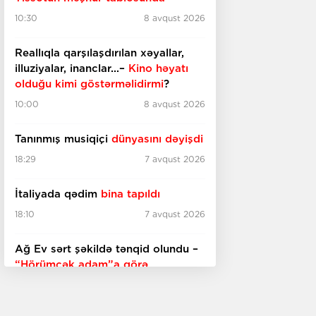
10:30
8 avqust 2026
Reallıqla qarşılaşdırılan xəyallar,
illuziyalar, inanclar...–
Kino həyatı
olduğu kimi göstərməlidirmi
?
10:00
8 avqust 2026
Tanınmış musiqiçi
dünyasını dəyişdi
18:29
7 avqust 2026
İtaliyada qədim
bina tapıldı
18:10
7 avqust 2026
Ağ Ev sərt şəkildə tənqid olundu –
“Hörümçək adam”a görə
17:45
7 avqust 2026