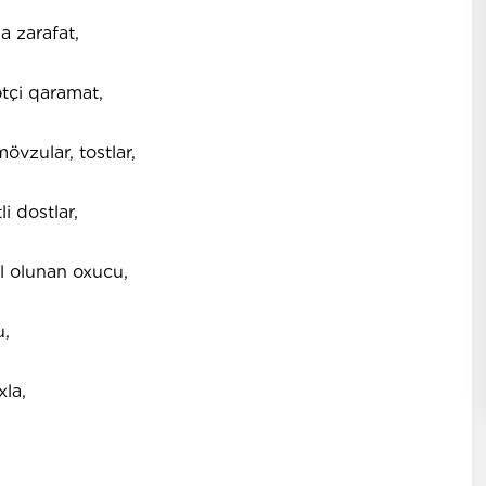
a zarafat,
ətçi qaramat,
övzular, tostlar,
i dostlar,
l olunan oxucu,
u,
la,