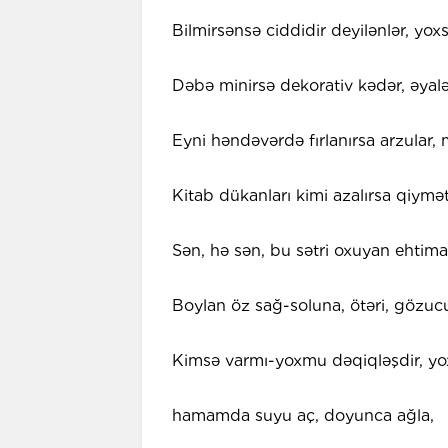
Bilmirsənsə ciddidir deyilənlər, yoxs
Dəbə minirsə dekorativ kədər, əyal
Eyni həndəvərdə fırlanırsa arzular, m
Kitab dükanları kimi azalırsa qiymətl
Sən, hə sən, bu sətri oxuyan ehtima
Boylan öz sağ-soluna, ötəri, gözuc
Kimsə varmı-yoxmu dəqiqləşdir, yox
hamamda suyu aç, doyunca ağla,