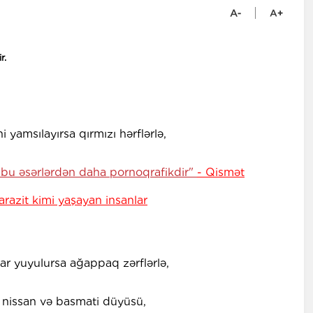
r.
 yamsılayırsa qırmızı hərflərlə,
 bu əsərlərdən daha pornoqrafikdir"
- Qismət
arazit kimi yaşayan insanlar
ar yuyulursa ağappaq zərflərlə,
 nissan və basmati düyüsü,