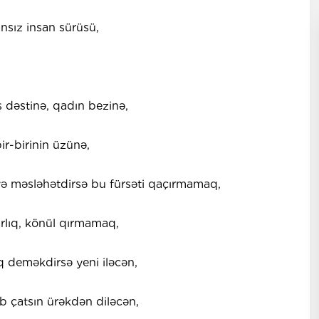
nsız insan sürüsü,
ş dəstinə, qadın bezinə,
r-birinin üzünə,
və məsləhətdirsə bu fürsəti qaçırmamaq,
arlıq, könül qırmamaq,
q deməkdirsə yeni iləcən,
b çatsın ürəkdən diləcən,