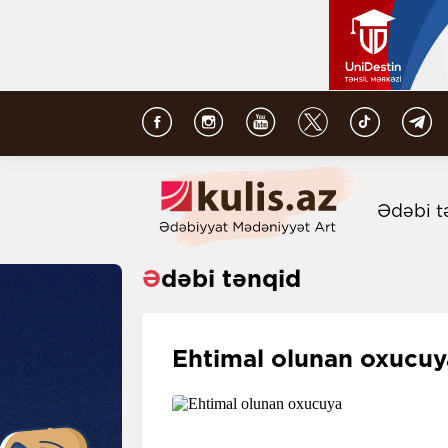
Ədəbi t
Ədəbi tənqid
Ehtimal olunan oxucuy