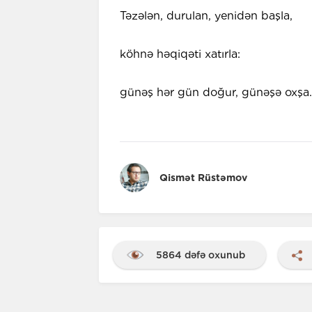
Təzələn, durulan, yenidən başla,
köhnə həqiqəti xatırla:
günəş hər gün doğur, günəşə oxşa..
Qismət Rüstəmov
5864 dəfə oxunub