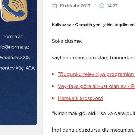
19 dekabr 2013
14:27
Kulis.az şair Qismətin yeni şeirini təqdim edi
Şoka düşmə,
saytların manşeti reklam bannerlərini
"Bugünkü televiziya proqramları
Vay-faya görə alt-üst olan ev
- P
Hərəkətli krossvord
“Kirlənmək gözəldir”sə və qara pull
İndi daha ucuzdursa diş məcunları,