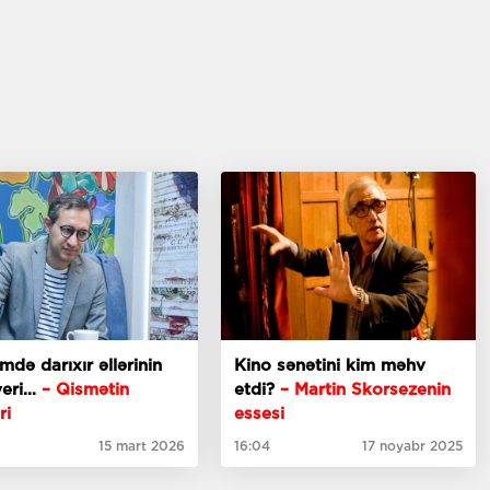
imdə darıxır əllərinin
Kino sənətini kim məhv
yeri…
– Qismətin
etdi?
– Martin Skorsezenin
ri
essesi
15 mart 2026
16:04
17 noyabr 2025