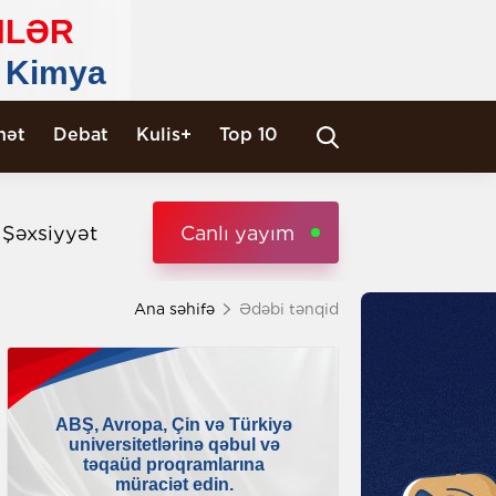
nət
Debat
Kulis+
Top 10
i Şəxsiyyət
Canlı yayım
Ana səhifə
Ədəbi tənqid