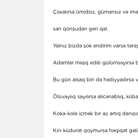
Çoxalırsa ümidsiz, gümansız və ima
sən qonşudan geri qal.
Yalnız bizdə şok endirim varsa təra
Adamlar məşq edib gülümsəyirsə bi
Bu gün alsaq biri də hədiyyədirsə 
Ölüvaylıq sayılırsa alicənablıq, küb
Koka-kola içmək bir az artıq danışı
Kin-küdurət qoymursa həqiqət gəli