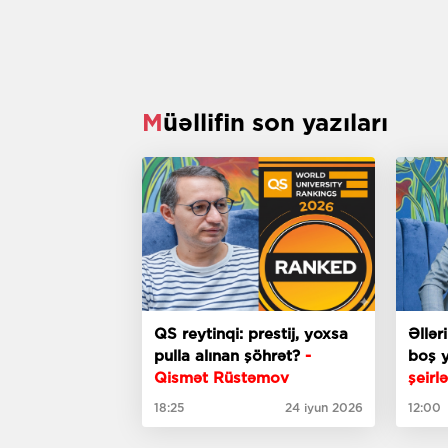
Müəllifin son yazıları
QS reytinqi: prestij, yoxsa
Əllər
pulla alınan şöhrət?
-
boş 
Qismət Rüstəmov
şeirlə
18:25
24 iyun 2026
12:00