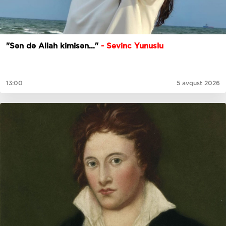
"Sən də Allah kimisən..."
- Sevinc Yunuslu
13:00
5 avqust 2026