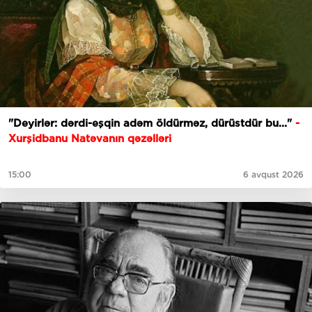
"Deyirlər: dərdi-eşqin adəm öldürməz, dürüstdür bu..."
-
Xurşidbanu Natəvanın qəzəlləri
15:00
6 avqust 2026