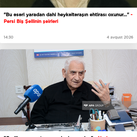
"Bu əsəri yaradan dahi heykəltəraşın ehtirası oxunur..."
-
Persi Biş Şellinin şeirləri
14:30
4 avqust 2026