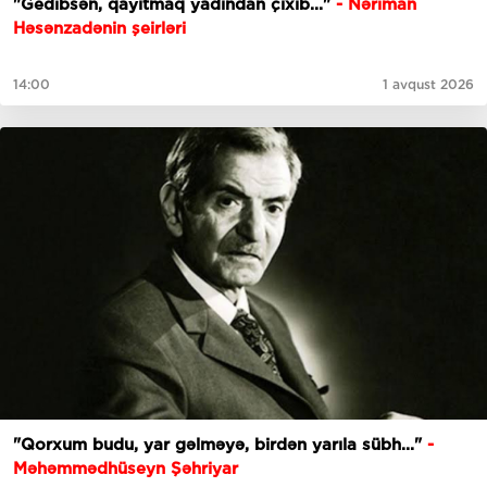
"Gedibsәn, qayıtmaq yadından çıxıb..."
- Nəriman
Həsənzadənin şeirləri
14:00
1 avqust 2026
"Qorxum budu, yar gəlməyə, birdən yarıla sübh..."
-
Məhəmmədhüseyn Şəhriyar