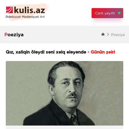
Canlı yayım
Poeziya
Poeziya
Qız, xaliqin öləydi səni xəlq eləyəndə
- Günün şeiri