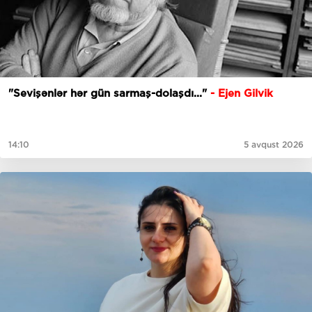
"Sevişənlər hər gün sarmaş-dolaşdı..."
- Ejen Gilvik
14:10
5 avqust 2026