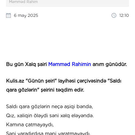
Məmməd Rahim
6 may 2025
12:10
Bu gün Xalq şairi
Məmməd Rahimin
anım günüdür.
Kulis.az "Günün şeiri" layihəsi çərçivəsində "Saldı
qara gözlərin" şeirini təqdim edir.
Saldı qara gözlərin neçə aşiqi bəndə,
Qız, xaliqin öləydi səni xəlq eləyəndə.
Kamına çatmayaydı,
Səni yaradırdısa məni yaratmayaydı.