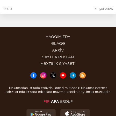
16:00
31 iyul 2026
HAQQIMIZDA
ƏLAQƏ
ARXİV
SAYTDA REKLAM
MƏXFİLİK SİYASƏTİ
Məlumatdan istifadə etdikdə istinad mütləqdir. Məlumat internet
səhifələrində istifadə edildikdə müvafiq keçidin qoyulması mütləqdir.