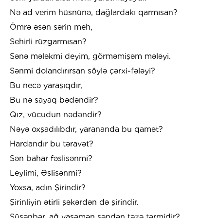
Nə ad verim hüsnünə, dağlardakı qarmısan?
Ömrə əsən sərin meh,
Sehirli rüzgarmısan?
Sənə mələkmi deyim, görməmişəm mələyi.
Sənmi dolandırırsan söylə çərxi-fələyi?
Bu necə yaraşıqdır,
Bu nə sayaq bədəndir?
Qız, vücudun nədəndir?
Nəyə oxşadılıbdır, yarananda bu qamət?
Hardandır bu təravət?
Sən bahar fəslisənmi?
Leylimi, Əslisənmi?
Yoxsa, adın Şirindir?
Şirinliyin ətirli şəkərdən də şirindir.
Süsənbər, ağ yasəmən səndən təzə tərmidir?