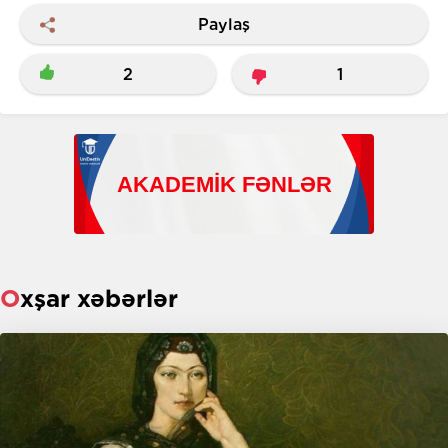
Paylaş
2
1
Oxşar xəbərlər