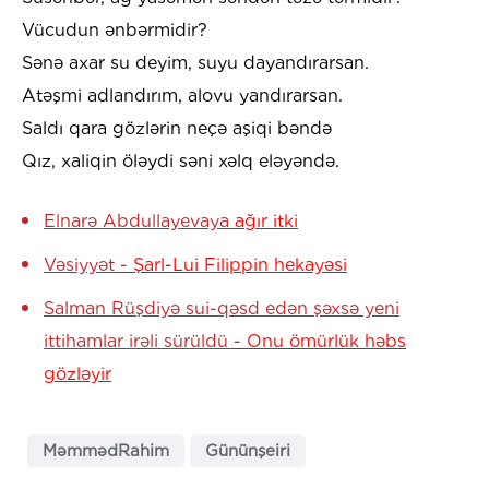
Vücudun ənbərmidir?
Sənə axar su deyim, suyu dayandırarsan.
Atəşmi adlandırım, alovu yandırarsan.
Saldı qara gözlərin neçə aşiqi bəndə
Qız, xaliqin öləydi səni xəlq eləyəndə.
Elnarə Abdullayevaya
ağır itki
Vəsiyyət
- Şarl-Lui Filippin hekayəsi
Salman Rüşdiyə sui-qəsd edən şəxsə yeni
ittihamlar irəli sürüldü
- Onu ömürlük həbs
gözləyir
MəmmədRahim
Gününşeiri