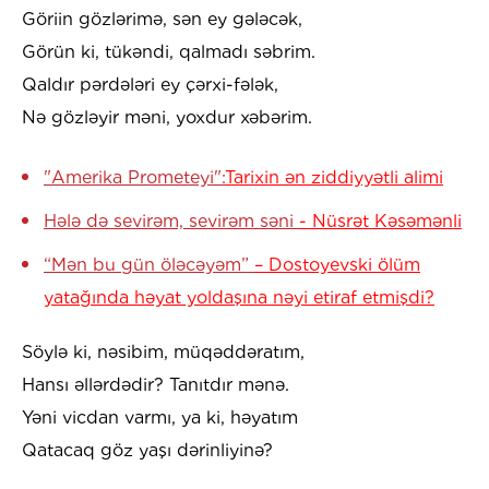
Göriin gözlərimə, sən ey gələcək,
Görün ki, tükəndi, qalmadı səbrim.
Qaldır pərdələri ey çərxi-fələk,
Nə gözləyir məni, yoxdur xəbərim.
"Amerika Prometeyi":
Tarixin ən ziddiyyətli alimi
Hələ də sevirəm, sevirəm səni
- Nüsrət Kəsəmənli
“Mən bu gün öləcəyəm”
– Dostoyevski ölüm
yatağında həyat yoldaşına nəyi etiraf etmişdi?
Söylə ki, nəsibim, müqəddəratım,
Hansı əllərdədir? Tanıtdır mənə.
Yəni vicdan varmı, ya ki, həyatım
Qatacaq göz yaşı dərinliyinə?