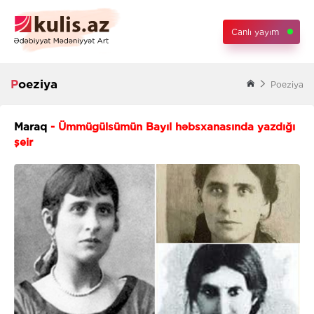
Canlı yayım
Poeziya
Poeziya
Maraq
- Ümmügülsümün Bayıl həbsxanasında yazdığı
şeir