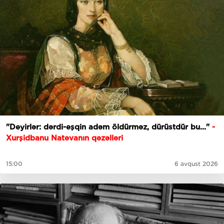
"Deyirlər: dərdi-eşqin adəm öldürməz, dürüstdür bu..."
-
Xurşidbanu Natəvanın qəzəlləri
15:00
6 avqust 2026