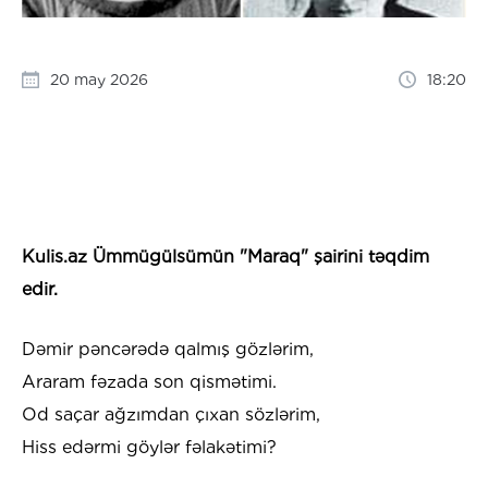
20 may 2026
18:20
Kulis.az Ümmügülsümün "Maraq" şairini təqdim
edir.
Dəmir pəncərədə qalmış gözlərim,
Araram fəzada son qismətimi.
Od saçar ağzımdan çıxan sözlərim,
Hiss edərmi göylər fəlakətimi?