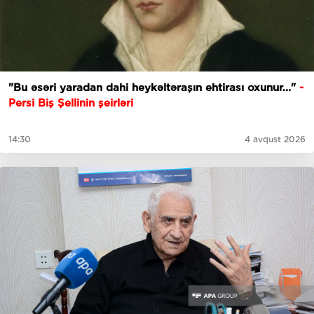
"Bu əsəri yaradan dahi heykəltəraşın ehtirası oxunur..."
-
Persi Biş Şellinin şeirləri
14:30
4 avqust 2026