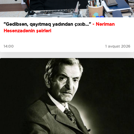
"Gedibsәn, qayıtmaq yadından çıxıb..."
- Nəriman
Həsənzadənin şeirləri
14:00
1 avqust 2026