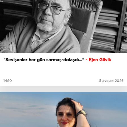
"Sevişənlər hər gün sarmaş-dolaşdı..."
- Ejen Gilvik
14:10
5 avqust 2026