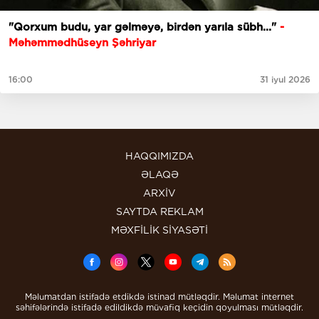
"Qorxum budu, yar gəlməyə, birdən yarıla sübh..."
-
Məhəmmədhüseyn Şəhriyar
16:00
31 iyul 2026
HAQQIMIZDA
ƏLAQƏ
ARXİV
SAYTDA REKLAM
MƏXFİLİK SİYASƏTİ
Məlumatdan istifadə etdikdə istinad mütləqdir. Məlumat internet
səhifələrində istifadə edildikdə müvafiq keçidin qoyulması mütləqdir.