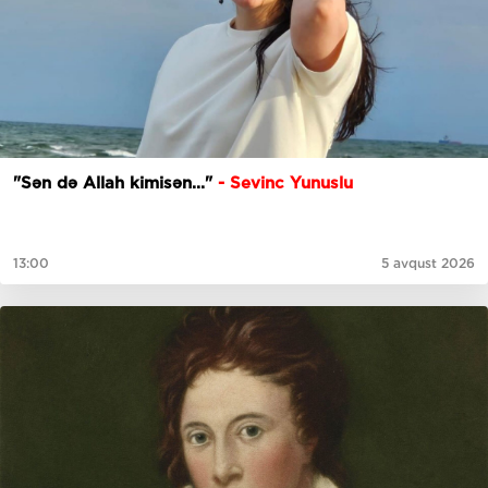
"Sən də Allah kimisən..."
- Sevinc Yunuslu
13:00
5 avqust 2026