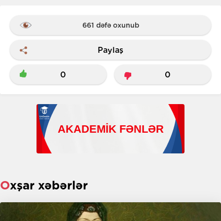
661 dəfə oxunub
Paylaş
0
0
Oxşar xəbərlər