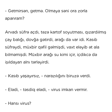
- Getmirsən, getmə. Olmaya səni ora zorla
aparıram?
Arvadı süfrə açdı, təzə kartof soyutması, qızardılmış
çay balığı, dovğa gətirdi, arağı da var idi. Kasıb
süfrəydi, müxbir qəfil gəlmişdi, vaxt eləyib ət ala
bilməmişdi. Müxbir arağı su kimi içir, içdikcə də
işıldayan alnı tərləyirdi.
- Kasıb yaşayırsız, - narazılığını biruzə verdi.
- Elədi, - təsdiq elədi, - virus imkan vermir.
- Hansı virus?