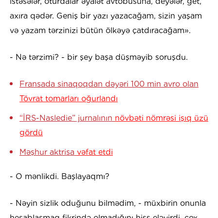
istəsələr, oturdalar əyalət avtobusuna, deyələr, get,
axıra qədər. Geniş bir yazı yazacağam, sizin yaşam
və yazam tərzinizi bütün ölkəyə çatdıracağam».
- Nə tərzimi? - bir şey başa düşməyib soruşdu.
Fransada sinaqoqdan dəyəri 100 min avro olan
Tövrat tomarları oğurlandı
“İRS-Nasledie” jurnalının
növbəti nömrəsi işıq üzü
gördü
Məşhur aktrisa
vəfat etdi
- O mənlikdi. Başlayaqmı?
- Nəyin sizlik oduğunu bilmədim, - müxbirin onunla
hesablaşmaq fikrində olmadığını hiss eləyirdi, çox