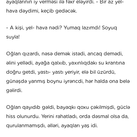
ayaqlarının iy verməsi ilə fəxr eləyirdi. - Bir az yel-
hava dəydimi, keçib gedəcək.
- A kişi, yel- hava nədi? Yumaq lazımdı! Soyuq
suyla!
Oğlan qızardı, nəsə demək istədi, ancaq demədi,
əlini yellədi, ayağa qalxıb, yaxınlıqdakı su krantına
doğru getdi, yastı- yastı yeriyir, elə bil üzürdü,
günəşdə yanmış boynu iyrəncdi, hər halda ona belə
gəlirdi.
Oğlan qayıdıb gəldi, bayaqkı qoxu çəkilmişdi, güclə
hiss olunurdu. Yerini rahatladı, orda dəsmal olsa da,
qurulanmamışdı, əlləri, ayaqları yaş idi.