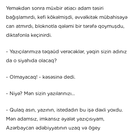
Yeməkdən sonra müxbir ətiacı adam təsiri
bağışlamırdı, kefi kökəlmişdi, əvvəlkitək mübahisəyə
can atmırdı, bloknotla qələmi bir tərəfə qoymuşdu,
diktafonla keçinirdi.
- Yazıçılarımıza təqaüd verəcəklər, yəqin sizin adınız
da o siyahıda olacaq?
- Olmayacaq! - kəsəsinə dedi.
- Niyə? Mən sizin yazılarınızı…
- Qulaq asın, yazının, istedadın bu işə dəxli yoxdu.
Mən adamsız, imkansız əyalət yazıçısıyam,
Azərbaycan ədəbiyyatının uzaq və ögey