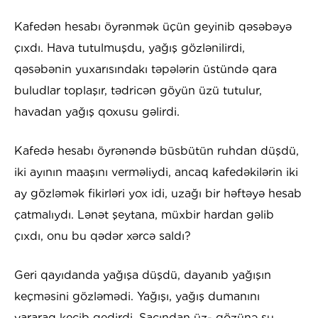
Kafedən hesabı öyrənmək üçün geyinib qəsəbəyə
çıxdı. Hava tutulmuşdu, yağış gözlənilirdi,
qəsəbənin yuxarısındakı təpələrin üstündə qara
buludlar toplaşır, tədricən göyün üzü tutulur,
havadan yağış qoxusu gəlirdi.
Kafedə hesabı öyrənəndə büsbütün ruhdan düşdü,
iki ayının maaşını verməliydi, ancaq kafedəkilərin iki
ay gözləmək fikirləri yox idi, uzağı bir həftəyə hesab
çatmalıydı. Lənət şeytana, müxbir hardan gəlib
çıxdı, onu bu qədər xərcə saldı?
Geri qayıdanda yağışa düşdü, dayanıb yağışın
keçməsini gözləmədi. Yağışı, yağış dumanını
yararaq keçib gedirdi. Saçından üz- gözünə su