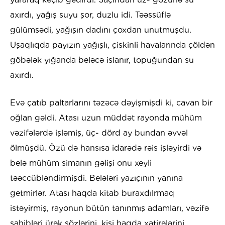
axırdı, yağış suyu şor, duzlu idi. Təəssüflə
gülümsədi, yağışın dadını çoxdan unutmuşdu.
Uşaqlıqda payızın yağışlı, çiskinli havalarında çöldən
göbələk yığanda beləcə islanır, topuğundan su
axırdı.
Evə çatıb paltarlarını təzəcə dəyişmişdi ki, cavan bir
oğlan gəldi. Atası uzun müddət rayonda mühüm
vəzifələrdə işləmiş, üç- dörd ay bundan əvvəl
ölmüşdü. Özü də hansısa idarədə rəis işləyirdi və
belə mühüm simanın gəlişi onu xeyli
təəccübləndirmişdi. Belələri yazıçının yanına
getmirlər. Atası haqda kitab buraxdılrmaq
istəyirmiş, rayonun bütün tanınmış adamları, vəzifə
sahibləri ürək sözlərini, kişi haqda xatirələrini