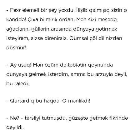
- Fəxr eləməli bir şey yoxdu. İlişib qalmışıq sizin o
kənddə! Çıxa bilmirik ordan. Mən sizi meşədə,
ağacların, güllərin arasında dünyaya gətirmək
istəyirəm, sizsə dirənirsiz. Qumsal çöl dilinizdən
düşmür!
- Ay uşaq! Mən özüm də təbiətin qoynunda
dunyaya gəlmək istərdim, amma bu arzuyla deyil,
bu taledi.
- Qurtardıq bu haqda! O mənlikdi!
- Nə? - tərsliyi tutmuşdu, güzəştə getmək fikrində
deyildi.