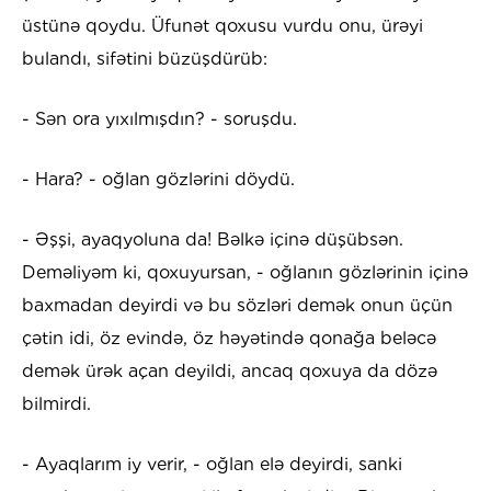
üstünə qoydu. Üfunət qoxusu vurdu onu, ürəyi
bulandı, sifətini büzüşdürüb:
- Sən ora yıxılmışdın? - soruşdu.
- Hara? - oğlan gözlərini döydü.
- Əşşi, ayaqyoluna da! Bəlkə içinə düşübsən.
Deməliyəm ki, qoxuyursan, - oğlanın gözlərinin içinə
baxmadan deyirdi və bu sözləri demək onun üçün
çətin idi, öz evində, öz həyətində qonağa beləcə
demək ürək açan deyildi, ancaq qoxuya da dözə
bilmirdi.
- Ayaqlarım iy verir, - oğlan elə deyirdi, sanki