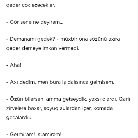
qədər çox əzəcəklər.
- Gör sənə nə deyirəm…
- Demanamı gedək? - müxbir ona sözünü axıra
qədər deməyə imkan vermədi.
- Aha!
- Axı dedim, mən bura iş dalısınca gəlmişəm.
- Özün bilərsən, amma getsəydik, yaxşı olardı. Qarlı
zirvələrə baxar, soyuq sulardan içər, komada
gecələrdik.
- Getmirəm! İstəmirəm!