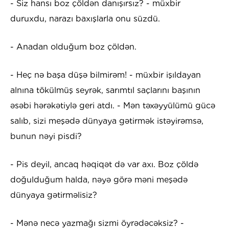
- Siz hansı boz çöldən danışırsız? - müxbir
duruxdu, narazı baxışlarla onu süzdü.
- Anadan olduğum boz çöldən.
- Heç nə başa düşə bilmirəm! - müxbir işıldayan
alnına tökülmüş seyrək, sarımtıl saçlarını başının
əsəbi hərəkətiylə geri atdı. - Mən təxəyyülümü gücə
salıb, sizi meşədə dünyaya gətirmək istəyirəmsə,
bunun nəyi pisdi?
- Pis deyil, ancaq həqiqət də var axı. Boz çöldə
doğulduğum halda, nəyə görə məni meşədə
dünyaya gətirməlisiz?
- Mənə necə yazmağı sizmi öyrədəcəksiz? -