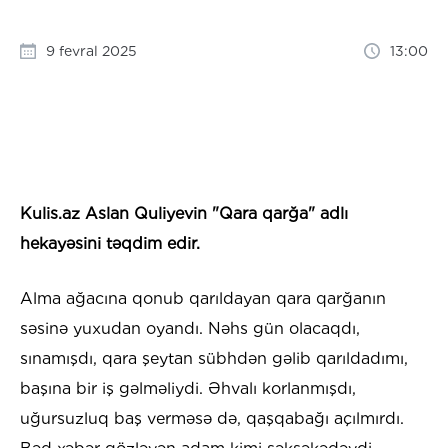
9 fevral 2025
13:00
Kulis.az Aslan Quliyevin "Qara qarğa" adlı
hekayəsini təqdim edir.
Alma ağacına qonub qarıldayan qara qarğanın
səsinə yuxudan oyandı. Nəhs gün olacaqdı,
sınamışdı, qara şeytan sübhdən gəlib qarıldadımı,
başına bir iş gəlməliydi. Əhvalı korlanmışdı,
uğursuzluq baş verməsə də, qaşqabağı açılmırdı.