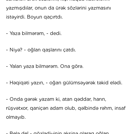
yazmışdılar, onun da ürək sözlərini yazmasını
istəyirdi. Boyun qaçırtdı.
- Yaza bilmərəm, - dedi.
- Niyə? - oğlan qaşlarını çatdı.
- Yalan yaza bilmərəm. Ona görə.
- Həqiqəti yazın, - oğan gülümsəyərək təkid elədi.
- Onda gərək yazam ki, atan qəddar, harın,
rüşvətxor, qaniçən adam olub, qəlbində rəhm, insaf
olmayıb.
- Belə de! - gözlədiyinin əksinə olaraq oğlan