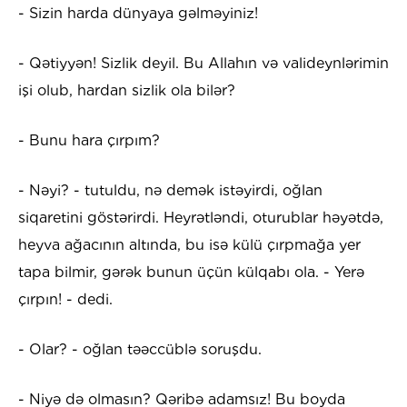
- Sizin harda dünyaya gəlməyiniz!
- Qətiyyən! Sizlik deyil. Bu Allahın və valideynlərimin
işi olub, hardan sizlik ola bilər?
- Bunu hara çırpım?
- Nəyi? - tutuldu, nə demək istəyirdi, oğlan
siqaretini göstərirdi. Heyrətləndi, oturublar həyətdə,
heyva ağacının altında, bu isə külü çırpmağa yer
tapa bilmir, gərək bunun üçün külqabı ola. - Yerə
çırpın! - dedi.
- Olar? - oğlan təəccüblə soruşdu.
- Niyə də olmasın? Qəribə adamsız! Bu boyda