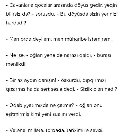
- Cavanlarla qocalar arasında döyüş gedir, yəqin
bilirsiz də? - soruşdu. - Bu döyüşdə sizin yeriniz
hardadı?
- Mən orda deyiləm, mən müharibə istəmirəm.
- Nə isə, - oğlan yenə də narazı qaldı, - burası
mənlikdi.
- Bir az aydın danışın! - öskürdü, qıpqırmızı
qızarmış halda sərt səslə dedi. - Sizlik olan nədi?
- Ədəbiyyatımızda nə çatmır? - oğlan onu
eşitmirmiş kimi yeni sualını verdi.
- Vətənə, millətə, torpağa, tariximizə sevgi.