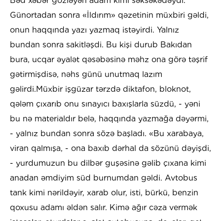
Bəd xəbər gözləyən adam kimi səksəkədəydi.
Günortadan sonra «İldırım» qəzetinin müxbiri gəldi,
onun haqqında yazı yazmaq istəyirdi. Yalnız
bundan sonra sakitləşdi. Bu kişi durub Bakıdan
bura, ucqar əyalət qəsəbəsinə məhz ona görə təşrif
gətirmişdisə, nəhs günü unutmaq lazım
gəlirdi.Müxbir işgüzar tərzdə diktafon, bloknot,
qələm çıxarıb onu sınayıcı baxışlarla süzdü, - yəni
bu nə materialdır belə, haqqında yazmağa dəyərmi,
- yalnız bundan sonra sözə başladı. «Bu xarabaya,
viran qalmışa, - ona baxıb dərhal da sözünü dəyişdi,
- yurdumuzun bu dilbər guşəsinə gəlib çıxana kimi
anadan əmdiyim süd burnumdan gəldi. Avtobus
tank kimi nərildəyir, xarab olur, isti, bürkü, benzin
qoxusu adamı əldən salır. Kimə ağır cəza vermək