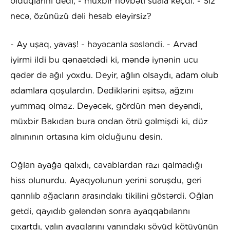
olduqlarını dedi, - müxbir növbəti suala keçdi. - Siz
necə, özünüzü dəli hesab eləyirsiz?
- Ay uşaq, yavaş! - həyəcanla səsləndi. - Arvad
iyirmi ildi bu qənaətdədi ki, məndə iynənin ucu
qədər də ağıl yoxdu. Deyir, ağlın olsaydı, adam olub
adamlara qoşulardın. Dediklərini eşitsə, ağzını
yummaq olmaz. Deyəcək, gördün mən deyəndi,
müxbir Bakıdan bura ondan ötrü gəlmişdi ki, düz
alnınının ortasına kim olduğunu desin.
Oğlan ayağa qalxdı, cavablardan razı qalmadığı
hiss olunurdu. Ayaqyolunun yerini soruşdu, geri
qanrılıb ağacların arasındakı tikilini göstərdi. Oğlan
getdi, qayıdıb gələndən sonra ayaqqabılarını
çıxartdı, yalın ayaqlarını yanındakı söyüd kötüyünün