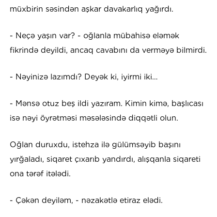
müxbirin səsindən aşkar davakarlıq yağırdı.
- Neçə yaşın var? - oğlanla mübahisə eləmək
fikrində deyildi, ancaq cavabını da verməyə bilmirdi.
- Nəyinizə lazımdı? Deyək ki, iyirmi iki…
- Mənsə otuz beş ildi yazıram. Kimin kimə, başlıcası
isə nəyi öyrətməsi məsələsində diqqətli olun.
Oğlan duruxdu, istehza ilə gülümsəyib başını
yırğaladı, siqaret çıxarıb yandırdı, alışqanla siqareti
ona tərəf itələdi.
- Çəkən deyiləm, - nəzakətlə etiraz elədi.