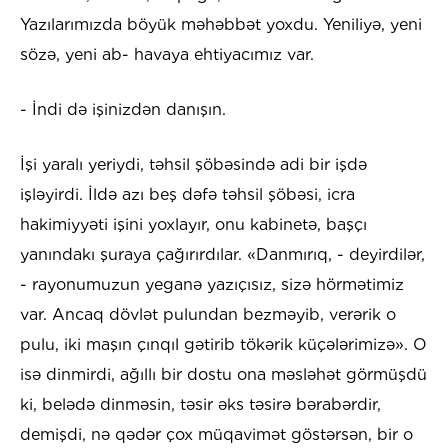
Yazılarımızda böyük məhəbbət yoxdu. Yeniliyə, yeni
sözə, yeni ab- havaya ehtiyacımız var.
- İndi də işinizdən danışın.
İşi yaralı yeriydi, təhsil şöbəsində adi bir işdə
işləyirdi. İldə azı beş dəfə təhsil şöbəsi, icra
hakimiyyəti işini yoxlayır, onu kabinetə, başçı
yanındakı şuraya çağırırdılar. «Danmırıq, - deyirdilər,
- rayonumuzun yeganə yazıçısız, sizə hörmətimiz
var. Ancaq dövlət pulundan bezməyib, verərik o
pulu, iki maşın çınqıl gətirib tökərik küçələrimizə». O
isə dinmirdi, ağıllı bir dostu ona məsləhət görmüşdü
ki, belədə dinməsin, təsir əks təsirə bərabərdir,
demişdi, nə qədər çox müqavimət göstərsən, bir o