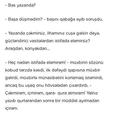
- Bəs yazanda?
- Başa düşmədim? - başını qabağa əyib soruşdu.
- Yazanda çəkmirsiz, ilhamınız cuşə gəlsin deyə,
gücləndirici vasitələrdən istifadə eləmirsiz?
Araqdan, konyakdan…
- Heç nədən istifadə eləmirəm! - müxbirin sözünü
kobud tərzdə kəsdi, ilk dəfəydi qapısına müxbir
gəlirdi, müxbirlə münasibətini korlamaq istəmirdi,
ancaq bu uşaq onu hövsələdən çıxardırdı. -
Çəkmirəm, içmirəm, qara- qura atmıram! Yalnız
yazıb qurtarandan sonra bir müddət ayılmadan
içirəm.