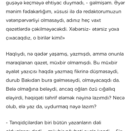
guşəyə keçməyə ehtiyac duymadı, - gəlmişəm. Əyər
mənim fədakarlığım, xüsusi ilə də redaktorumuzun
vətənpərvərliyi olmasaydı, adınız heç vaxt
qəzetlərdə çəkilməyəcəkdi. Xəbərsiz- ətərsiz yoxa
çıxacaqdız, o birilər kimi!»
Haqlıydı, nə qədər yaşamış, yazmışdı, amma onunla
maraqlanan qəzet, müxbir olmamışdı. Bu müxbir
əyalət yazıçısı haqda yazmaq fikrinə düşməsəydi,
durub Bakıdan bura gəlməsəydi, olmayacaqdı da.
Belə olmağına beləydi, ancaq oğlan özü cığallıq
eləyirdi, həqiqəti təhrif eləmək nəyinə lazımdı? Necə
olub, elə yaz da, uydurmaq nəyə lazım?
- Tənqidçilərdən biri bütün yazanların dəli