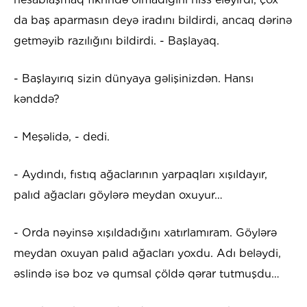
da baş aparmasın deyə iradını bildirdi, ancaq dərinə
getməyib razılığını bildirdi. - Başlayaq.
- Başlayırıq sizin dünyaya gəlişinizdən. Hansı
kənddə?
- Meşəlidə, - dedi.
- Aydındı, fıstıq ağaclarının yarpaqları xışıldayır,
palıd ağacları göylərə meydan oxuyur…
- Orda nəyinsə xışıldadığını xatırlamıram. Göylərə
meydan oxuyan palıd ağacları yoxdu. Adı beləydi,
əslində isə boz və qumsal çöldə qərar tutmuşdu…