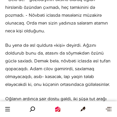
hirslənib özündən çıxmadı, heç təmkinini də
pozmadı. - Növbəti iclasda məsələniz müzakirə
olunacaq. Orda mən sizin yadınıza salaram atamın
necə kişi olduğunu.
Bu yenə də əsl quldura «kişi» deyirdi. Ağzını
doldurub bunu da, atasını da söyməkdən özünü
güclə saxladı. Demək belə, növbəti iclasda əsl tufan
qopacaqdı. Adam cilov gəmirirdi, saxlamaq
olmayacaqdı, asıb- kəsəcək, lap yəqin tələb
eləyəcəkdi ki, onu küçənin ortasındaca güllələsinlər.
Oğlanın ardınca şair dostu gəldi, iki şüşə tut arağı
gətirmişdi, şüşələri stolun üstünə qoyub, nədənsə
gülümsəyrək soruşdu.