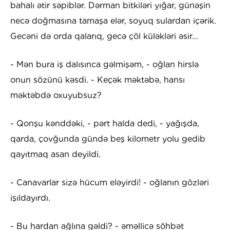
bahalı ətir səpiblər. Dərman bitkiləri yığar, günəşin
necə doğmasına tamaşa elər, soyuq sulardan içərik.
Gecəni də orda qalarıq, gecə çöl küləkləri əsir…
- Mən bura iş dalısınca gəlmişəm, - oğlan hirslə
onun sözünü kəsdi. - Keçək məktəbə, hansı
məktəbdə oxuyubsuz?
- Qonşu kənddəki, - pərt halda dedi, - yağışda,
qarda, çovğunda gündə beş kilometr yolu gedib
qayıtmaq asan deyildi.
- Canavarlar sizə hücum eləyirdi! - oğlanın gözləri
işıldayırdı.
- Bu hardan ağlına gəldi? - əməllicə söhbət