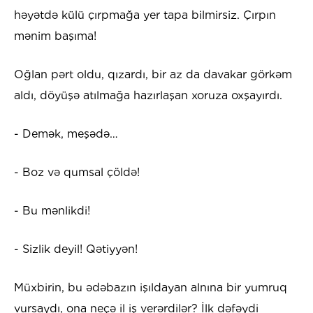
həyətdə külü çırpmağa yer tapa bilmirsiz. Çırpın
mənim başıma!
Oğlan pərt oldu, qızardı, bir az da davakar görkəm
aldı, döyüşə atılmağa hazırlaşan xoruza oxşayırdı.
- Demək, meşədə…
- Boz və qumsal çöldə!
- Bu mənlikdi!
- Sizlik deyil! Qətiyyən!
Müxbirin, bu ədəbazın işıldayan alnına bir yumruq
vursaydı, ona neçə il iş verərdilər? İlk dəfəydi