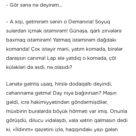
- Gör sənə nə deyirəm…
- A kişi, getmirəm sənin o Demanına! Soyuq
sulardan içmək istəmirəm! Günəşə, qarlı zirvələrə
baxmaq istəmirəm! Yatmaq istəmirəm dağdakı
komanda! Çox istəyir məni, yatım komada, birələr
daraşsın canıma! Lap elə yatdıq o komada, çöl
küləkləri də əsdi, nə olasıdı?
Lənətə gəlmiş uşaq, hirslə dodaqaltı deyindi,
cəhənnəmə getmə! Day niyə bağırırsan? Maşın
gəldi, icra hakimiyyətindən göndərmişdilər,
müxbirin buralarda böyük hörməti var imiş. Onunla
görüşdü, dilucu vidalaşdı, xala xətrin qalmasın dedi
ki, «İldırım» qəzetini izlə, haqqındakı yazı gələn