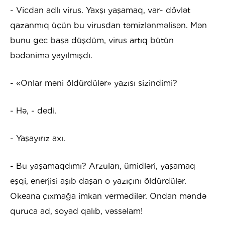
- Vicdan adlı virus. Yaxşı yaşamaq, var- dövlət
qazanmıq üçün bu virusdan təmizlənməlisən. Mən
bunu gec başa düşdüm, virus artıq bütün
bədənimə yayılmışdı.
- «Onlar məni öldürdülər» yazısı sizindimi?
- Hə, - dedi.
- Yaşayırız axı.
- Bu yaşamaqdımı? Arzuları, ümidləri, yaşamaq
eşqi, enerjisi aşıb daşan o yazıçını öldürdülər.
Okeana çıxmağa imkan vermədilər. Ondan məndə
quruca ad, soyad qalıb, vəssəlam!