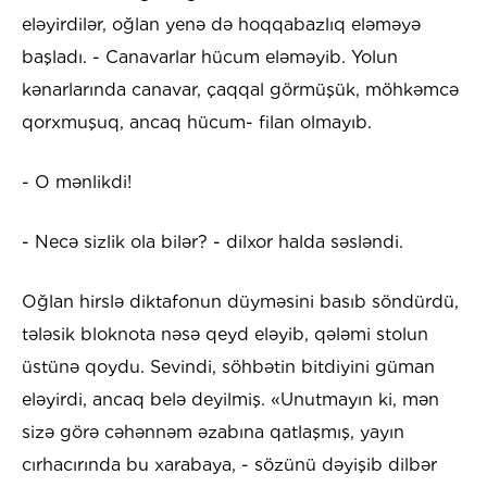
eləyirdilər, oğlan yenə də hoqqabazlıq eləməyə
başladı. - Canavarlar hücum eləməyib. Yolun
kənarlarında canavar, çaqqal görmüşük, möhkəmcə
qorxmuşuq, ancaq hücum- filan olmayıb.
- O mənlikdi!
- Necə sizlik ola bilər? - dilxor halda səsləndi.
Oğlan hirslə diktafonun düyməsini basıb söndürdü,
tələsik bloknota nəsə qeyd eləyib, qələmi stolun
üstünə qoydu. Sevindi, söhbətin bitdiyini güman
eləyirdi, ancaq belə deyilmiş. «Unutmayın ki, mən
sizə görə cəhənnəm əzabına qatlaşmış, yayın
cırhacırında bu xarabaya, - sözünü dəyişib dilbər