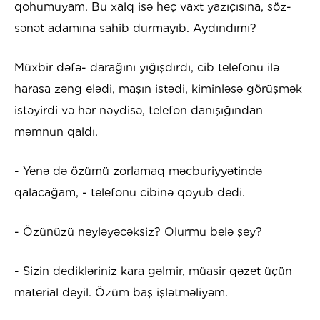
qohumuyam. Bu xalq isə heç vaxt yazıçısına, söz-
sənət adamına sahib durmayıb. Aydındımı?
Müxbir dəfə- darağını yığışdırdı, cib telefonu ilə
harasa zəng elədi, maşın istədi, kiminləsə görüşmək
istəyirdi və hər nəydisə, telefon danışığından
məmnun qaldı.
- Yenə də özümü zorlamaq məcburiyyətində
qalacağam, - telefonu cibinə qoyub dedi.
- Özünüzü neyləyəcəksiz? Olurmu belə şey?
- Sizin dedikləriniz kara gəlmir, müasir qəzet üçün
material deyil. Özüm baş işlətməliyəm.