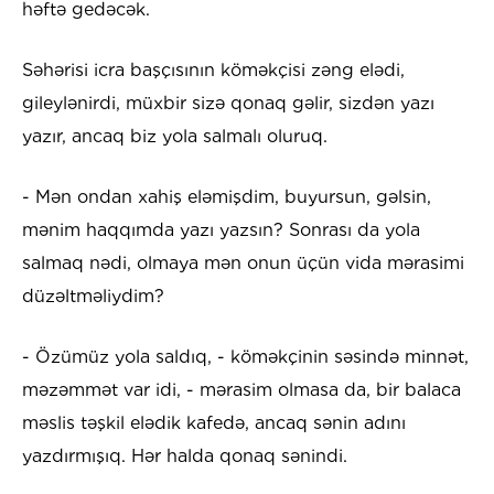
həftə gedəcək.
Səhərisi icra başçısının köməkçisi zəng elədi,
gileylənirdi, müxbir sizə qonaq gəlir, sizdən yazı
yazır, ancaq biz yola salmalı oluruq.
- Mən ondan xahiş eləmişdim, buyursun, gəlsin,
mənim haqqımda yazı yazsın? Sonrası da yola
salmaq nədi, olmaya mən onun üçün vida mərasimi
düzəltməliydim?
- Özümüz yola saldıq, - köməkçinin səsində minnət,
məzəmmət var idi, - mərasim olmasa da, bir balaca
məslis təşkil elədik kafedə, ancaq sənin adını
yazdırmışıq. Hər halda qonaq sənindi.