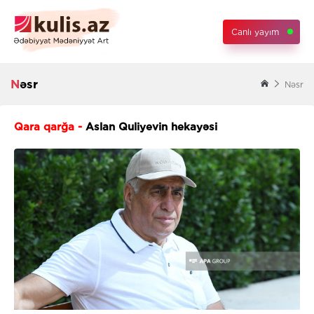
Canlı yayım
Nəsr
Nəsr
Qara qarğa -
Aslan Quliyevin hekayəsi