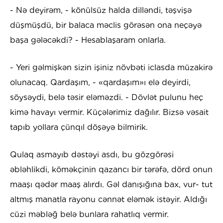
- Nə deyirəm, - könülsüz halda dilləndi, təşvişə
düşmüşdü, bir balaca məclis görəsən ona neçəyə
başa gələcəkdi? - Hesablaşaram onlarla.
- Yeri gəlmişkən sizin işiniz növbəti iclasda müzakirə
olunacaq. Qardaşım, - «qardaşım»ı elə deyirdi,
söysəydi, belə təsir eləməzdi. - Dövlət pulunu heç
kimə havayı vermir. Küçələrimiz dağılır. Bizsə vəsait
tapıb yollara çünqıl döşəyə bilmirik.
Qulaq asmayıb dəstəyi asdı, bu gözgörəsi
əbləhlikdi, köməkçinin qazancı bir tərəfə, dörd onun
maaşı qədər maaş alırdı. Gəl danışığına bax, vur- tut
altmış manatla rayonu cənnət eləmək istəyir. Aldığı
cüzi məbləğ belə bunlara rahatlıq vermir.