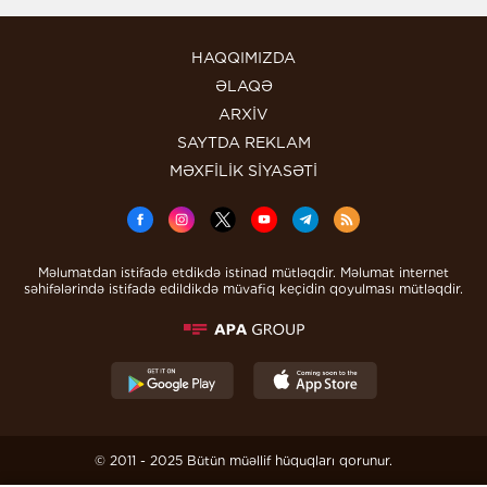
HAQQIMIZDA
ƏLAQƏ
ARXİV
SAYTDA REKLAM
MƏXFİLİK SİYASƏTİ
Məlumatdan istifadə etdikdə istinad mütləqdir. Məlumat internet
səhifələrində istifadə edildikdə müvafiq keçidin qoyulması mütləqdir.
© 2011 - 2025 Bütün müəllif hüquqları qorunur.