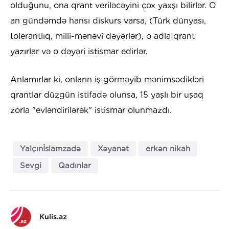
olduğunu, ona qrant veriləcəyini çox yaxşı bilirlər. O
an gündəmdə hansı diskurs varsa, (Türk dünyası,
tolerantlıq, milli-mənəvi dəyərlər), o adla qrant
yazırlar və o dəyəri istismar edirlər.
Anlamırlar ki, onların iş görməyib mənimsədikləri
qrantlar düzgün istifadə olunsa, 15 yaşlı bir uşaq
zorla "evləndirilərək" istismar olunmazdı.
Yalçınİslamzadə
Xəyanət
erkən nikah
Sevgi
Qadınlar
Kulis.az