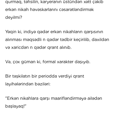
qurmaq, təhsilin, karyeranın üstündən xətt çəkib
erkən nikah həvəskarlarını cəsarətləndirmək
deyilmi?
Yəqin ki, indiyə qədər erkən nikahların qarşısının
alınması məqsədli n qədər tədbir keçirilib, daxildən
və xaricdən n qədər qrant alınıb.
Və, çox güman ki, formal xarakter daşıyıb.
Bir təşkilatın bir periodda verdiyi qrant
layihələrindən bəziləri:
"Erkən nikahlara qarşı maarifləndirməyə ailədən
başlayaq!"