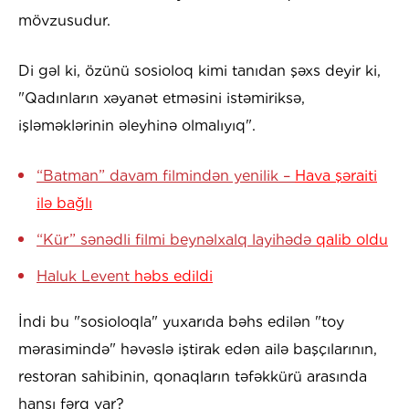
mövzusudur.
Di gəl ki, özünü sosioloq kimi tanıdan şəxs deyir ki,
"Qadınların xəyanət etməsini istəmiriksə,
işləməklərinin əleyhinə olmalıyıq".
“Batman” davam filmindən yenilik –
Hava şəraiti
ilə bağlı
“Kür” sənədli filmi beynəlxalq layihədə
qalib oldu
Haluk Levent
həbs edildi
İndi bu "sosioloqla" yuxarıda bəhs edilən "toy
mərasimində" həvəslə iştirak edən ailə başçılarının,
restoran sahibinin, qonaqların təfəkkürü arasında
hansı fərq var?