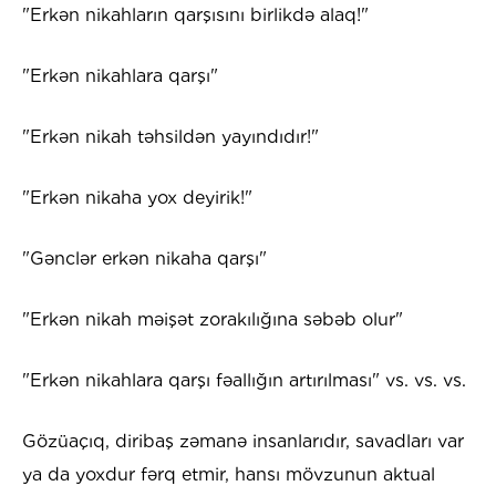
"Erkən nikahların qarşısını birlikdə alaq!"
"Erkən nikahlara qarşı"
"Erkən nikah təhsildən yayındıdır!"
"Erkən nikaha yox deyirik!"
"Gənclər erkən nikaha qarşı"
"Erkən nikah məişət zorakılığına səbəb olur"
"Erkən nikahlara qarşı fəallığın artırılması" vs. vs. vs.
Gözüaçıq, diribaş zəmanə insanlarıdır, savadları var
ya da yoxdur fərq etmir, hansı mövzunun aktual