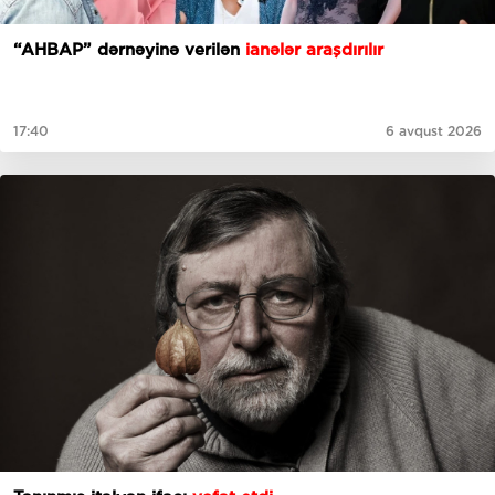
“AHBAP” dərnəyinə verilən
ianələr araşdırılır
17:40
6 avqust 2026