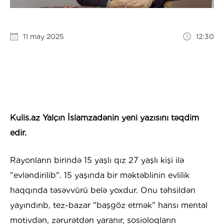
11 may 2025
12:30
Kulis.az Yalçın İslamzadənin yeni yazısını təqdim
edir.
Rayonların birində 15 yaşlı qız 27 yaşlı kişi ilə
"evləndirilib". 15 yaşında bir məktəblinin evlilik
haqqında təsəvvürü belə yoxdur. Onu təhsildən
yayındırıb, tez-bazar "başgöz etmək" hansı mental
motivdən, zərurətdən yaranır, sosioloqların