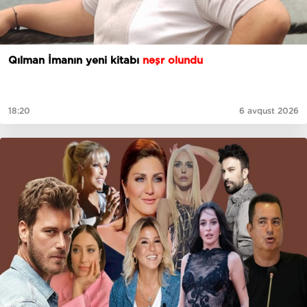
Qılman İmanın yeni kitabı
nəşr olundu
18:20
6 avqust 2026