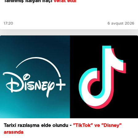
Tanınmış italyan ifaçı
vəfat etdi
17:20
6 avqust 2026
Tarixi razılaşma əldə olundu -
"TikTok" və "Disney”
arasında