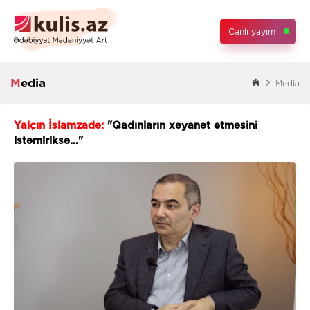
Canlı yayım
Media
Media
Yalçın İslamzadə:
"Qadınların xəyanət etməsini
istəmiriksə..."