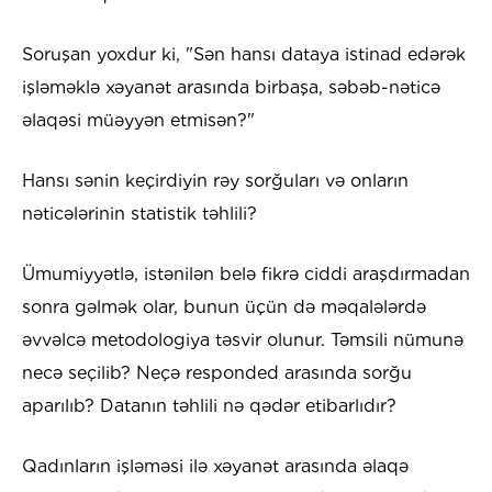
Soruşan yoxdur ki, "Sən hansı dataya istinad edərək
işləməklə xəyanət arasında birbaşa, səbəb-nəticə
əlaqəsi müəyyən etmisən?"
Hansı sənin keçirdiyin rəy sorğuları və onların
nəticələrinin statistik təhlili?
Ümumiyyətlə, istənilən belə fikrə ciddi araşdırmadan
sonra gəlmək olar, bunun üçün də məqalələrdə
əvvəlcə metodologiya təsvir olunur. Təmsili nümunə
necə seçilib? Neçə responded arasında sorğu
aparılıb? Datanın təhlili nə qədər etibarlıdır?
Qadınların işləməsi ilə xəyanət arasında əlaqə