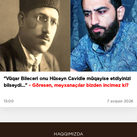
"Vüqar Biləcəri onu Hüseyn Cavidlə müqayisə etdiyinizi
bilsəydi..."
- Görəsən, meyxanaçılar bizdən inciməz ki?
15:00
7 avqust 2026
HAQQIMIZDA