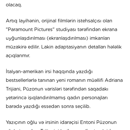
olacaq.
Artıq layihənin, orijinal filmlərin istehsalçısı olan
"Paramount Pictures" studiyası tərəfindən ekrana
uyğunlaşdırılması (ekranlaşdırılması) imkanları
müzakirə edilir. Lakin adaptasiyanın detalları hələlik
açıqlanmır.
İtalyan-amerikan irsi haqqında yazdığı
bestsellerlərlə tanınan yeni romanın müəllifi Adriana
Trijiani, Püzonun varisləri tərəfindən saqadakı
yetərincə işıqlandırılmamış qadın personajları
barədə yazdığı essedən sonra seçilib.
Yazıçının oğlu və irsinin idarəçisi Entoni Püzonun