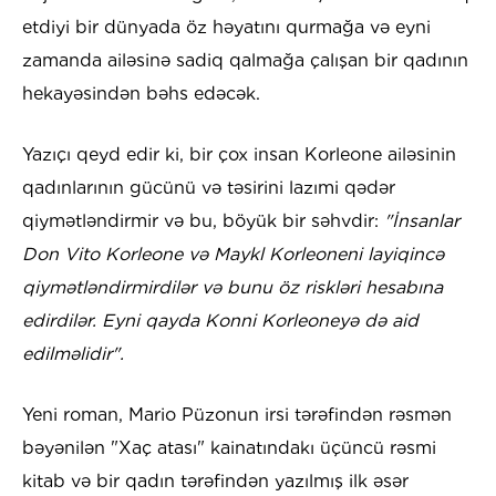
etdiyi bir dünyada öz həyatını qurmağa və eyni
zamanda ailəsinə sadiq qalmağa çalışan bir qadının
hekayəsindən bəhs edəcək.
Yazıçı qeyd edir ki, bir çox insan Korleone ailəsinin
qadınlarının gücünü və təsirini lazımi qədər
qiymətləndirmir və bu, böyük bir səhvdir:
"İnsanlar
Don Vito Korleone və Maykl Korleoneni layiqincə
qiymətləndirmirdilər və bunu öz riskləri hesabına
edirdilər. Eyni qayda Konni Korleoneyə də aid
edilməlidir".
Yeni roman, Mario Püzonun irsi tərəfindən rəsmən
bəyənilən "Xaç atası" kainatındakı üçüncü rəsmi
kitab və bir qadın tərəfindən yazılmış ilk əsər