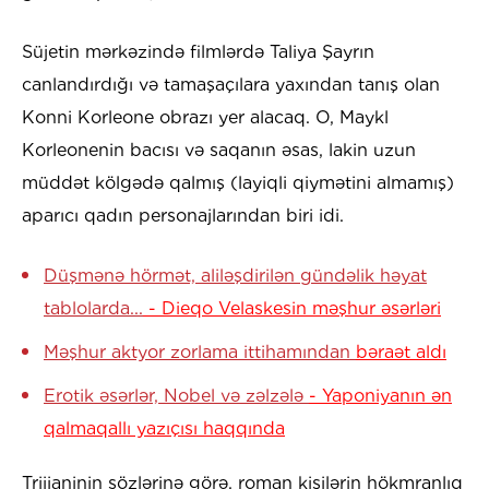
Süjetin mərkəzində filmlərdə Taliya Şayrın
canlandırdığı və tamaşaçılara yaxından tanış olan
Konni Korleone obrazı yer alacaq. O, Maykl
Korleonenin bacısı və saqanın əsas, lakin uzun
müddət kölgədə qalmış (layiqli qiymətini almamış)
aparıcı qadın personajlarından biri idi.
Düşmənə hörmət, aliləşdirilən gündəlik həyat
tablolarda...
-
Dieqo Velaskesin məşhur əsərləri
Məşhur aktyor zorlama ittihamından
bəraət aldı
Erotik əsərlər, Nobel və zəlzələ
- Yaponiyanın ən
qalmaqallı yazıçısı haqqında
Trijianinin sözlərinə görə, roman kişilərin hökmranlıq