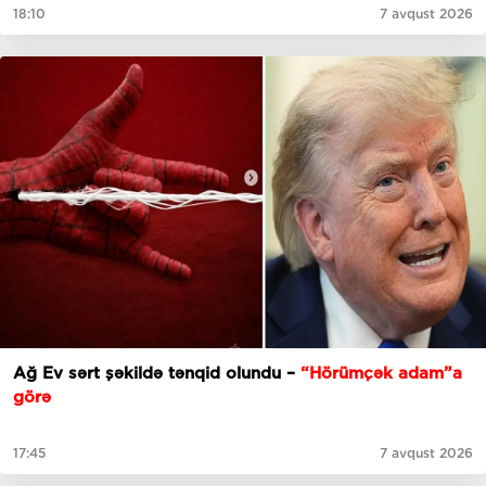
18:10
7 avqust 2026
Ağ Ev sərt şəkildə tənqid olundu –
“Hörümçək adam”a
görə
17:45
7 avqust 2026