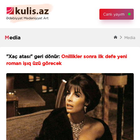
Canlı yayım
Media
Media
"Xaç atası" geri dönür:
Onilliklər sonra ilk dəfə yeni
roman işıq üzü görəcək