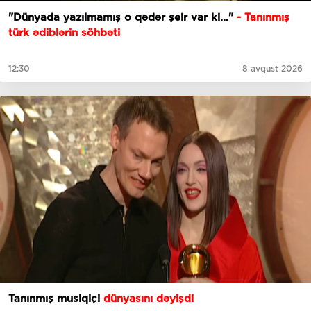
"Dünyada yazılmamış o qədər şeir var ki..."
- Tanınmış
türk ədiblərin söhbəti
12:30
8 avqust 2026
Tanınmış musiqiçi
dünyasını dəyişdi