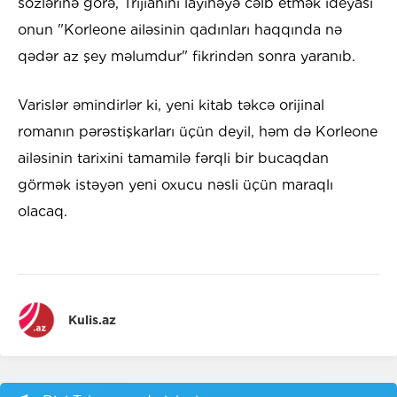
sözlərinə görə, Trijianini layihəyə cəlb etmək ideyası
onun "Korleone ailəsinin qadınları haqqında nə
qədər az şey məlumdur" fikrindən sonra yaranıb.
Varislər əmindirlər ki, yeni kitab təkcə orijinal
romanın pərəstişkarları üçün deyil, həm də Korleone
ailəsinin tarixini tamamilə fərqli bir bucaqdan
görmək istəyən yeni oxucu nəsli üçün maraqlı
olacaq.
Kulis.az