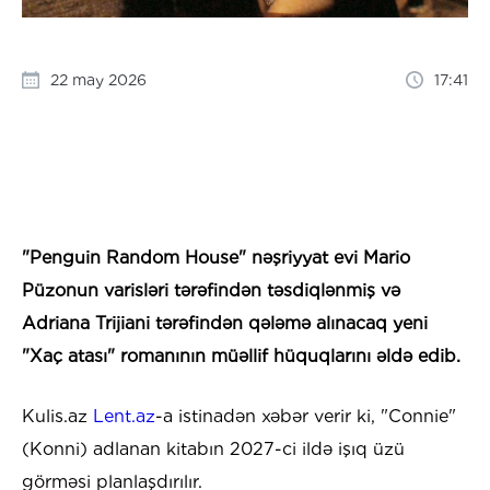
22 may 2026
17:41
"Penguin Random House" nəşriyyat evi Mario
Püzonun varisləri tərəfindən təsdiqlənmiş və
Adriana Trijiani tərəfindən qələmə alınacaq yeni
"Xaç atası" romanının müəllif hüquqlarını əldə edib.
Kulis.az
Lent.az
-a istinadən xəbər verir ki, "Connie"
(Konni) adlanan kitabın 2027-ci ildə işıq üzü
görməsi planlaşdırılır.