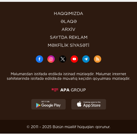
HAQQIMIZDA
ƏLAQƏ
ARXİV
SAYTDA REKLAM
MƏXFİLİK SİYASƏTİ
Məlumatdan istifadə etdikdə istinad mütləqdir. Məlumat internet
səhifələrində istifadə edildikdə müvafiq keçidin qoyulması mütləqdir.
© 2011 - 2025 Bütün müəllif hüquqları qorunur.