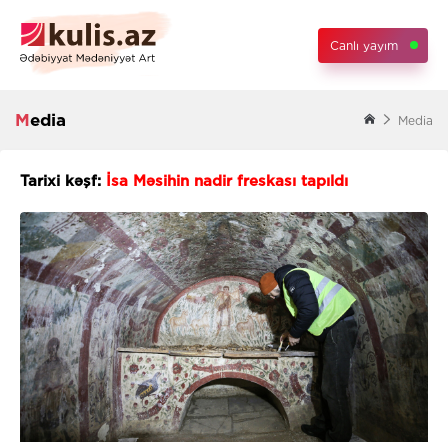
Canlı yayım
Media
Media
Tarixi kəşf:
İsa Məsihin nadir freskası tapıldı