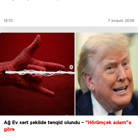
18:10
7 avqust 2026
Ağ Ev sərt şəkildə tənqid olundu –
“Hörümçək adam”a
görə