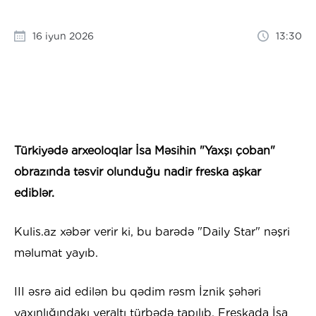
16 iyun 2026
13:30
Türkiyədə arxeoloqlar İsa Məsihin "Yaxşı çoban"
obrazında təsvir olunduğu nadir freska aşkar
ediblər.
Kulis.az xəbər verir ki, bu barədə "Daily Star" nəşri
məlumat yayıb.
III əsrə aid edilən bu qədim rəsm İznik şəhəri
yaxınlığındakı yeraltı türbədə tapılıb. Freskada İsa