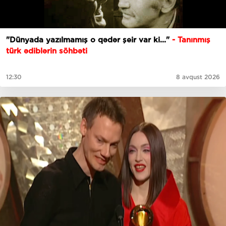
"Dünyada yazılmamış o qədər şeir var ki..."
- Tanınmış
türk ədiblərin söhbəti
12:30
8 avqust 2026