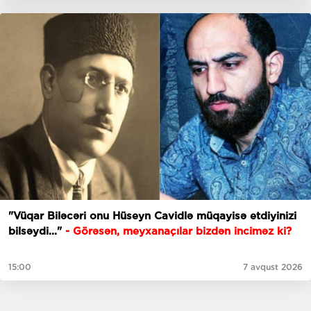
"Vüqar Biləcəri onu Hüseyn Cavidlə müqayisə etdiyinizi
bilsəydi..."
- Görəsən, meyxanaçılar bizdən inciməz ki?
15:00
7 avqust 2026