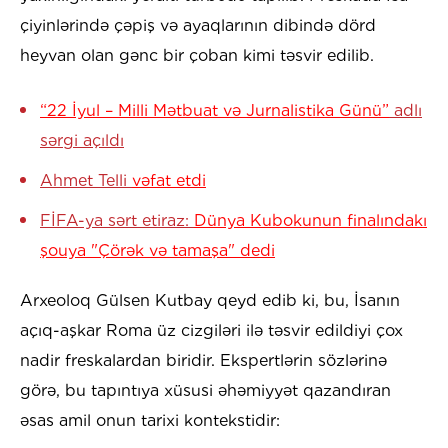
çiyinlərində çəpiş və ayaqlarının dibində dörd
heyvan olan gənc bir çoban kimi təsvir edilib.
“22 İyul – Milli Mətbuat və Jurnalistika Günü”
adlı
sərgi açıldı
Ahmet Telli
vəfat etdi
FİFA-ya sərt etiraz:
Dünya Kubokunun finalındakı
şouya "Çörək və tamaşa" dedi
Arxeoloq Gülsen Kutbay qeyd edib ki, bu, İsanın
açıq-aşkar Roma üz cizgiləri ilə təsvir edildiyi çox
nadir freskalardan biridir. Ekspertlərin sözlərinə
görə, bu tapıntıya xüsusi əhəmiyyət qazandıran
əsas amil onun tarixi kontekstidir: