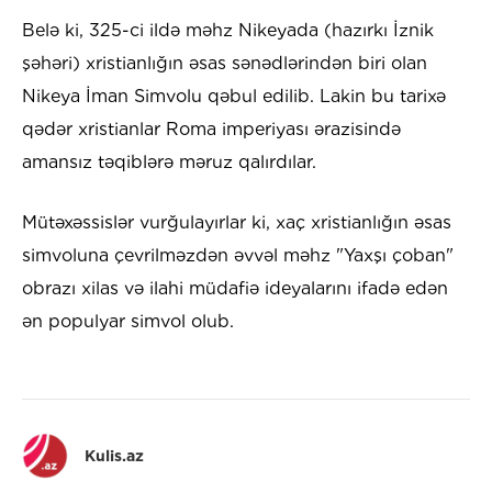
Belə ki, 325-ci ildə məhz Nikeyada (hazırkı İznik
şəhəri) xristianlığın əsas sənədlərindən biri olan
Nikeya İman Simvolu qəbul edilib. Lakin bu tarixə
qədər xristianlar Roma imperiyası ərazisində
amansız təqiblərə məruz qalırdılar.
Mütəxəssislər vurğulayırlar ki, xaç xristianlığın əsas
simvoluna çevrilməzdən əvvəl məhz "Yaxşı çoban"
obrazı xilas və ilahi müdafiə ideyalarını ifadə edən
ən populyar simvol olub.
Kulis.az