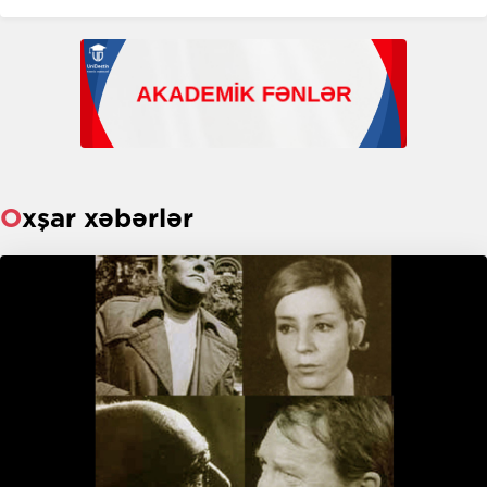
Oxşar xəbərlər