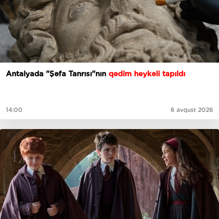
Antalyada "Şəfa Tanrısı"nın
qədim heykəli tapıldı
14:00
6 avqust 2026