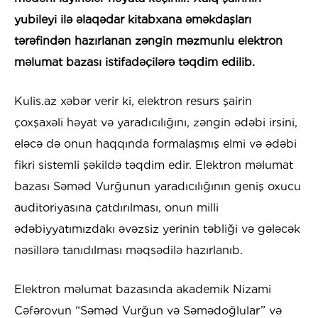
yubileyi ilə əlaqədar kitabxana əməkdaşları
tərəfindən hazırlanan zəngin məzmunlu elektron
məlumat bazası istifadəçilərə təqdim edilib.
Kulis.az xəbər verir ki, elektron resurs şairin
çoxşaxəli həyat və yaradıcılığını, zəngin ədəbi irsini,
eləcə də onun haqqında formalaşmış elmi və ədəbi
fikri sistemli şəkildə təqdim edir. Elektron məlumat
bazası Səməd Vurğunun yaradıcılığının geniş oxucu
auditoriyasına çatdırılması, onun milli
ədəbiyyatımızdakı əvəzsiz yerinin təbliği və gələcək
nəsillərə tanıdılması məqsədilə hazırlanıb.
Elektron məlumat bazasında akademik Nizami
Cəfərovun “Səməd Vurğun və Səmədoğlular” və