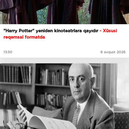
"Harry Potter" yenidən kinoteatrlara qayıdır
- Xüsusi
rəqəmsal formatda
13:50
6 avqust 2026