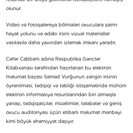
olunur.
Video və fotoqalereya bölmələri oxuculara şairin
həyat yolunu və ədəbi irsini vizual materiallar
vasitəsilə daha yaxından izləmək imkanı yaradır.
Cəfər Cabbarlı adına Respublika Gənclər
Kitabxanası tərəfindən hazırlanan bu elektron
məlumat bazası Səməd Vurğunun zəngin irsinin
öyrənilməsi, tədqiqi və təbliği istiqamətində mühüm
elektron informasiya resurslarından biri olmaqla
yanaşı, tədqiqatçılar, müəllimlər, tələbələr və geniş
oxucu auditoriyası üçün etibarlı məlumat mənbəyi
kimi böyük əhəmiyyət daşıyır.