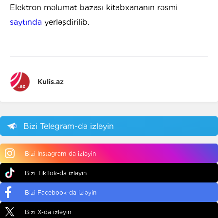
Elektron məlumat bazası kitabxananın rəsmi
saytında
yerləşdirilib.
Kulis.az
Bizi Telegram-da izləyin
Bizi Instagram-da izləyin
Bizi TikTok-da izləyin
Bizi Facebook-da izləyin
Bizi X-da izləyin