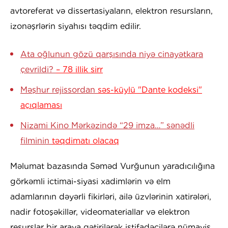
avtoreferat və dissertasiyaların, elektron resursların,
izonəşrlərin siyahısı təqdim edilir.
Ata oğlunun gözü qarşısında niyə cinayətkara
çevrildi?
– 78 illik sirr
Məşhur rejissordan
səs-küylü "Dante kodeksi"
açıqlaması
Nizami Kino Mərkəzində “29 imza…” sənədli
filminin
təqdimatı olacaq
Məlumat bazasında Səməd Vurğunun yaradıcılığına
görkəmli ictimai-siyasi xadimlərin və elm
adamlarının dəyərli fikirləri, ailə üzvlərinin xatirələri,
nadir fotoşəkillər, videomateriallar və elektron
resurslar bir araya gətirilərək istifadəçilərə nümayiş