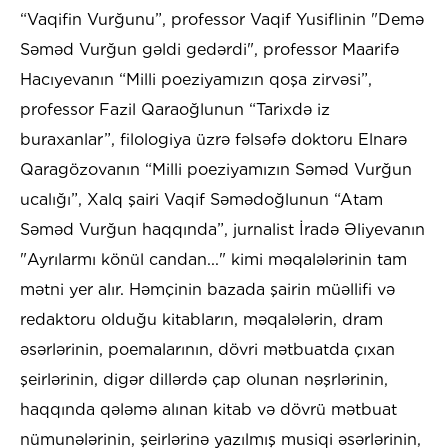
“Vaqifin Vurğunu”, professor Vaqif Yusiflinin "Demə
Səməd Vurğun gəldi gedərdi", professor Maarifə
Hacıyevanın “Milli poeziyamızın qoşa zirvəsi”,
professor Fazil Qaraoğlunun “Tarixdə iz
buraxanlar”, filologiya üzrə fəlsəfə doktoru Elnarə
Qaragözovanın “Milli poeziyamızın Səməd Vurğun
ucalığı”, Xalq şairi Vaqif Səmədoğlunun “Atam
Səməd Vurğun haqqında”, jurnalist İradə Əliyevanın
"Ayrılarmı könül candan..." kimi məqalələrinin tam
mətni yer alır. Həmçinin bazada şairin müəllifi və
redaktoru olduğu kitabların, məqalələrin, dram
əsərlərinin, poemalarının, dövri mətbuatda çıxan
şeirlərinin, digər dillərdə çap olunan nəşrlərinin,
haqqında qələmə alınan kitab və dövrü mətbuat
nümunələrinin, şeirlərinə yazılmış musiqi əsərlərinin,