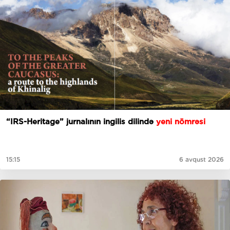
“IRS-Heritage” jurnalının ingilis dilində
yeni nömrəsi
15:15
6 avqust 2026