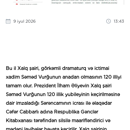
9 iyul 2026
13:43
Bu il Xalq şairi, görkəmli dramaturq və ictimai
xadim Səməd Vurğunun anadan olmasının 120 illiyi
tamam olur. Prezident İlham Əliyevin Xalq şairi
Səməd Vurğunun 120 illik yubileyinin keçirilməsinə
dair imzaladığı Sərəncamının icrası ilə əlaqədar
Cəfər Cabbarlı adına Respublika Gənclər
Kitabxanası tərəfindən silsilə maarifləndirici və
mədəni layihələr həyata keçirilir. Xalq şairinin