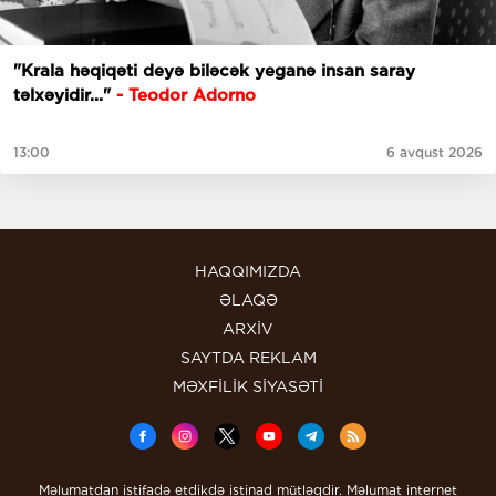
"Krala həqiqəti deyə biləcək yeganə insan saray
təlxəyidir..."
- Teodor Adorno
13:00
6 avqust 2026
HAQQIMIZDA
ƏLAQƏ
ARXİV
SAYTDA REKLAM
MƏXFİLİK SİYASƏTİ
Məlumatdan istifadə etdikdə istinad mütləqdir. Məlumat internet