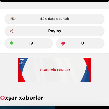
424 dəfə oxunub
Paylaş
19
0
Oxşar xəbərlər