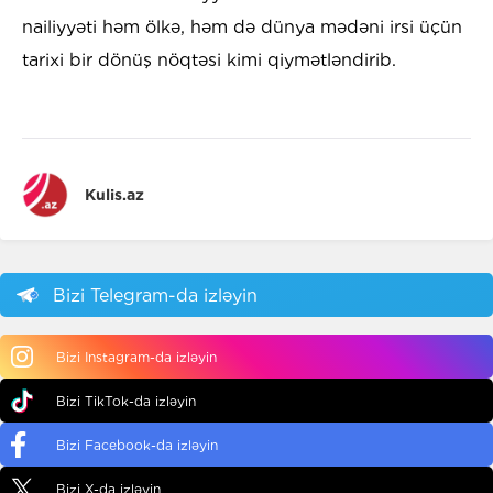
nailiyyəti həm ölkə, həm də dünya mədəni irsi üçün
tarixi bir dönüş nöqtəsi kimi qiymətləndirib.
Kulis.az
Bizi Telegram-da izləyin
Bizi Instagram-da izləyin
Bizi TikTok-da izləyin
Bizi Facebook-da izləyin
Bizi X-da izləyin