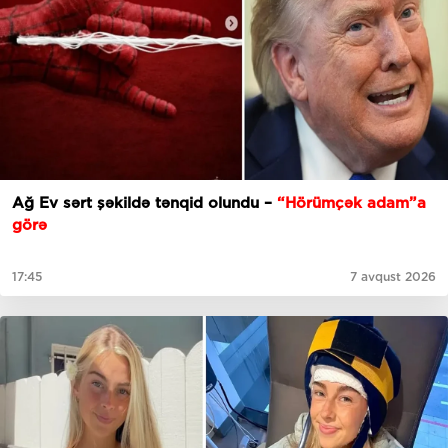
Ağ Ev sərt şəkildə tənqid olundu –
“Hörümçək adam”a
görə
17:45
7 avqust 2026