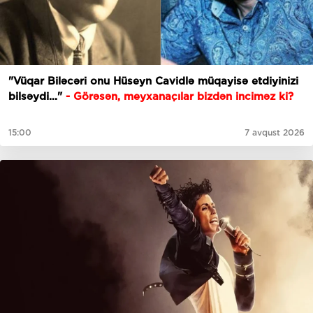
"Vüqar Biləcəri onu Hüseyn Cavidlə müqayisə etdiyinizi
bilsəydi..."
- Görəsən, meyxanaçılar bizdən inciməz ki?
15:00
7 avqust 2026