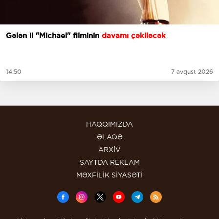
Gələn il "Michael" filminin
davamı çəkiləcək
14:50
7 avqust 2026
HAQQIMIZDA
ƏLAQƏ
ARXİV
SAYTDA REKLAM
MƏXFİLİK SİYASƏTİ