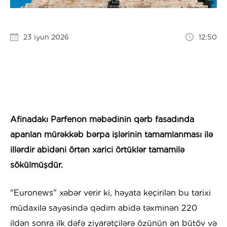
23 iyun 2026
12:50
Afinadakı Parfenon məbədinin qərb fasadında
aparılan mürəkkəb bərpa işlərinin tamamlanması ilə
illərdir abidəni örtən xarici örtüklər tamamilə
sökülmüşdür.
"Euronews" xəbər verir ki, həyata keçirilən bu tarixi
müdaxilə sayəsində qədim abidə təxminən 220
ildən sonra ilk dəfə ziyarətçilərə özünün ən bütöv və