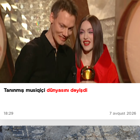
Tanınmış musiqiçi
dünyasını dəyişdi
18:29
7 avqust 2026