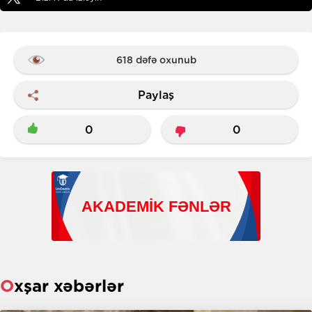
618 dəfə oxunub
Paylaş
0
0
Oxşar xəbərlər