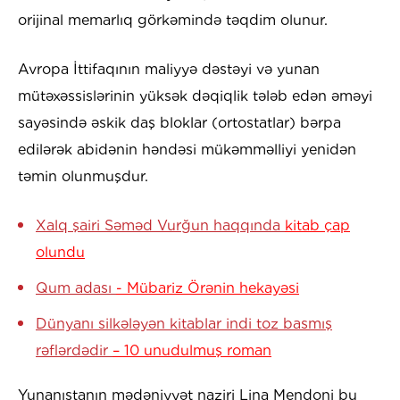
orijinal memarlıq görkəmində təqdim olunur.
Avropa İttifaqının maliyyə dəstəyi və yunan
mütəxəssislərinin yüksək dəqiqlik tələb edən əməyi
sayəsində əskik daş bloklar (ortostatlar) bərpa
edilərək abidənin həndəsi mükəmməlliyi yenidən
təmin olunmuşdur.
Xalq şairi Səməd Vurğun haqqında
kitab çap
olundu
Qum adası
- Mübariz Örənin hekayəsi
Dünyanı silkələyən kitablar indi toz basmış
rəflərdədir
– 10 unudulmuş roman
Yunanıstanın mədəniyyət naziri Lina Mendoni bu