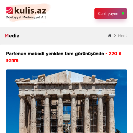
Canlı yayım
Media
Media
Parfenon məbədi yenidən tam görünüşündə
- 220 il
sonra