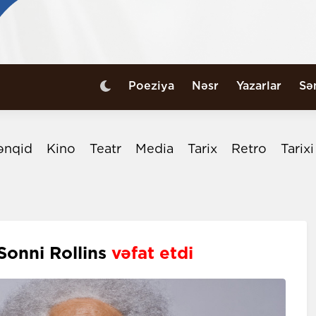
Poeziya
Nəsr
Yazarlar
Sə
ənqid
Kino
Teatr
Media
Tarix
Retro
Tarix
Sonni Rollins
vəfat etdi