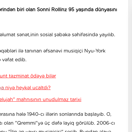
rindən biri olan Sonni Rollinz 95 yaşında dünyasını
əlumat sənət,inin sosial şəbəkə səhifəsində yayılıb.
qəbləri ilə tanınan əfsanəvi musiqiçi Nyu-York
 vəfat edib.
unt təzminat ödəyə bilər
aya
niyə heykəl ucaltdı?
lelujah" mahnısının unudulmaz tarixi
asına hələ 1940-cı illərin sonlarında başlayıb. O,
ı olan "Qremmi"yə üç dəfə layiq görülüb. 2006-cı
onu "İlin ən yaxşı musiqiçisi" seçib. Bundan əlavə,