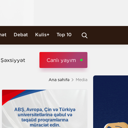
nət
Debat
Kulis+
Top 10
i Şəxsiyyət
Canlı yayım
Ana səhifə
Media