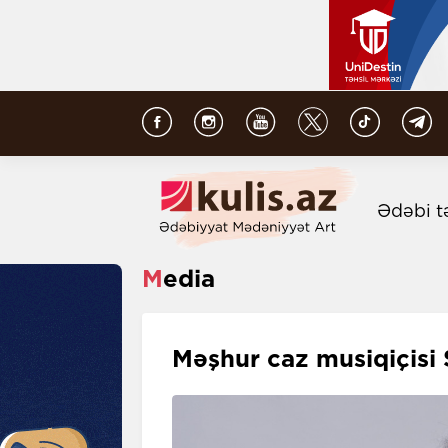
Ədəbi t
Media
Məşhur caz musiqiçisi 