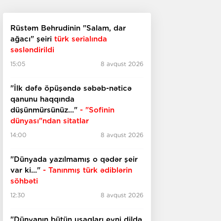
Rüstəm Behrudinin "Salam, dar
ağacı" şeiri
türk serialında
səsləndirildi
15:05
8 avqust 2026
"İlk dəfə öpüşəndə səbəb-nəticə
qanunu haqqında
düşünmürsünüz..."
- "Sofinin
dünyası"ndan sitatlar
14:00
8 avqust 2026
"Dünyada yazılmamış o qədər şeir
var ki..."
- Tanınmış türk ədiblərin
söhbəti
12:30
8 avqust 2026
​​​​​​​"Dünyanın bütün uşaqları eyni dildə