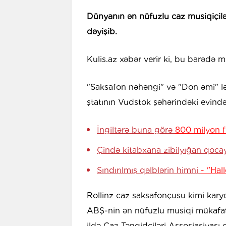
Dünyanın ən nüfuzlu caz musiqiçilə
dəyişib.
Kulis.az xəbər verir ki, bu barədə m
"Saksafon nəhəngi" və "Don əmi" lə
ştatının Vudstok şəhərindəki evində
İngiltərə buna görə
800 milyon f
Çində kitabxana zibilyığan qoc
Sındırılmış qəlblərin himni
- "Hal
Rollinz caz saksafonçusu kimi karyer
ABŞ-nin ən nüfuzlu musiqi mükafat
ildə Caz Tənqidçiləri Assosiasiyası 