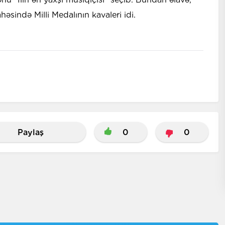
əsində Milli Medalının kavaleri idi.
Paylaş
0
0