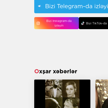
Bizi Telegram-da izləy
Bizi Instagram-da
Bizi TikTok-da 
izləyin
Oxşar xəbərlər