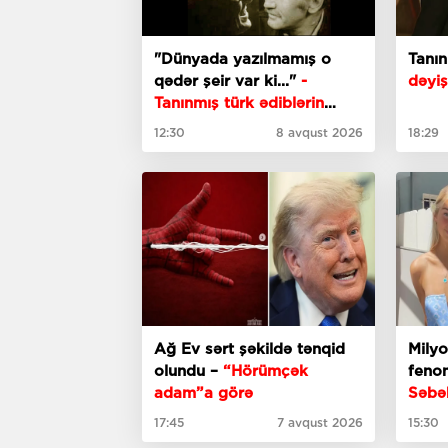
"Dünyada yazılmamış o
Tanı
qədər şeir var ki..."
-
dəyiş
Tanınmış türk ədiblərin
söhbəti
12:30
8 avqust 2026
18:29
Ağ Ev sərt şəkildə tənqid
Milyo
olundu –
“Hörümçək
fenom
adam”a görə
Səbə
17:45
7 avqust 2026
15:30