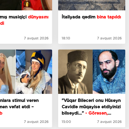
nmış musiqiçi
dünyasını
İtaliyada qədim
bina tapıldı
di
7 avqust 2026
18:10
7 avqust 2026
nlara stimul verən
"Vüqar Biləcəri onu Hüseyn
en vəfat etdi –
Cavidlə müqayisə etdiyinizi
b
bilsəydi..."
- Görəsən,
meyxanaçılar bizdən
7 avqust 2026
15:00
7 avqust 2026
inciməz ki?