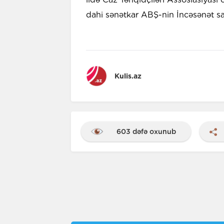
dahi sənətkar ABŞ-nin İncəsənət sah
Kulis.az
603 dəfə oxunub