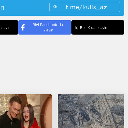
in
t.me/kulis_az
Bizi Facebook-da
izləyin
Bizi X-da izləyin
izləyin