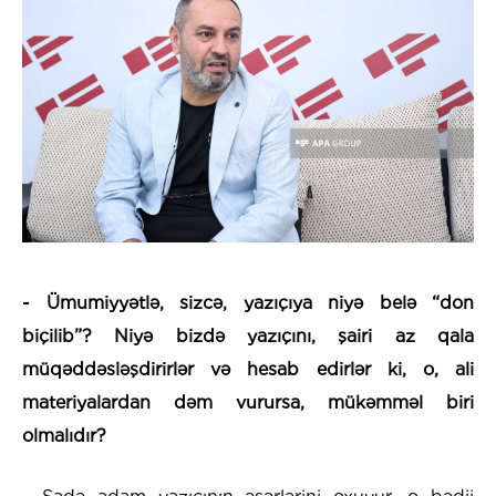
- Ümumiyyətlə, sizcə, yazıçıya niyə belə “don
biçilib”? Niyə bizdə yazıçını, şairi az qala
müqəddəsləşdirirlər və hesab edirlər ki, o, ali
materiyalardan dəm vurursa, mükəmməl biri
olmalıdır?