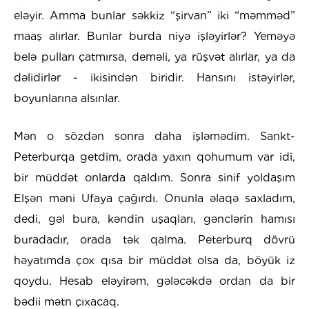
eləyir. Amma bunlar səkkiz “şirvan” iki “məmməd”
maaş alırlar. Bunlar burda niyə işləyirlər? Yeməyə
belə pulları çatmırsa, deməli, ya rüşvət alırlar, ya da
dəlidirlər - ikisindən biridir. Hansını istəyirlər,
boyunlarına alsınlar.
Mən o sözdən sonra daha işləmədim. Sankt-
Peterburqa getdim, orada yaxın qohumum var idi,
bir müddət onlarda qaldım. Sonra sinif yoldaşım
Elşən məni Ufaya çağırdı. Onunla əlaqə saxladım,
dedi, gəl bura, kəndin uşaqları, gənclərin hamısı
buradadır, orada tək qalma. Peterburq dövrü
həyatımda çox qısa bir müddət olsa da, böyük iz
qoydu. Hesab eləyirəm, gələcəkdə ordan da bir
bədii mətn çıxacaq.