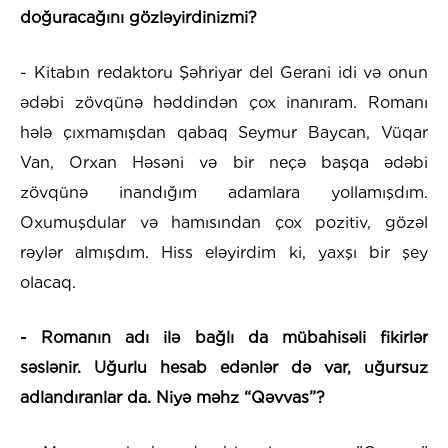
doğuracağını gözləyirdinizmi?
- Kitabın redaktoru Şəhriyar del Gerani idi və onun
ədəbi zövqünə həddindən çox inanıram. Romanı
hələ çıxmamışdan qabaq Seymur Baycan, Vüqar
Van, Orxan Həsəni və bir neçə başqa ədəbi
zövqünə inandığım adamlara yollamışdım.
Oxumuşdular və hamısından çox pozitiv, gözəl
rəylər almışdım. Hiss eləyirdim ki, yaxşı bir şey
olacaq.
- Romanın adı ilə bağlı da mübahisəli fikirlər
səslənir. Uğurlu hesab edənlər də var, uğursuz
adlandıranlar da. Niyə məhz “Qəvvas”?