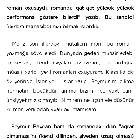
roman oxusaydı, romanda qat-qat yüksək yüksək
performans göstərə bilərdi” yazıb. Bu tənqidi
fikirlərə münasibətinizi bilmək istərdik.
- Məhz son illərdəki mütaliəm məni bu romanı
yazmağa sövq elədi. Dünyada gedən müasir ədəbi
prosesləri, tendensiyaları izləyirəm, bacardıqca
müasir xarici, yerli romanları oxuyuram. Klassika da
öz yerində. İstər yerli, istər xarici. Seymur müəllimə
hörmətim böyükdür, amma bizim heç vaxt canlı
ünsiyyətimiz olmayıb. Bilmirəm nə üçün elə düşünür
ki, mən yerli ədəbiyyatı oxumamışam.
- Seymur Baycan həm də romandakı dilin "aqrar
olmaması"nı (kənd dilindən, şivədən uzaq olması)