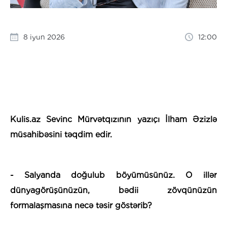
8 iyun 2026
12:00
Kulis.az Sevinc Mürvətqızının yazıçı İlham Əzizlə
müsahibəsini təqdim edir.
- Salyanda doğulub böyümüsünüz. O illər
dünyagörüşünüzün, bədii zövqünüzün
formalaşmasına necə təsir göstərib?