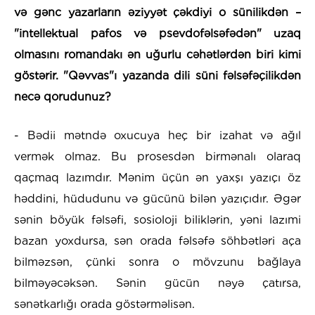
və gənc yazarların əziyyət çəkdiyi o sünilikdən –
"intellektual pafos və psevdofəlsəfədən" uzaq
olmasını romandakı ən uğurlu cəhətlərdən biri kimi
göstərir. "Qəvvas"ı yazanda dili süni fəlsəfəçilikdən
necə qorudunuz?
- Bədii mətndə oxucuya heç bir izahat və ağıl
vermək olmaz. Bu prosesdən birmənalı olaraq
qaçmaq lazımdır. Mənim üçün ən yaxşı yazıçı öz
həddini, hüdudunu və gücünü bilən yazıçıdır. Əgər
sənin böyük fəlsəfi, sosioloji biliklərin, yəni lazımi
bazan yoxdursa, sən orada fəlsəfə söhbətləri aça
bilməzsən, çünki sonra o mövzunu bağlaya
bilməyəcəksən. Sənin gücün nəyə çatırsa,
sənətkarlığı orada göstərməlisən.