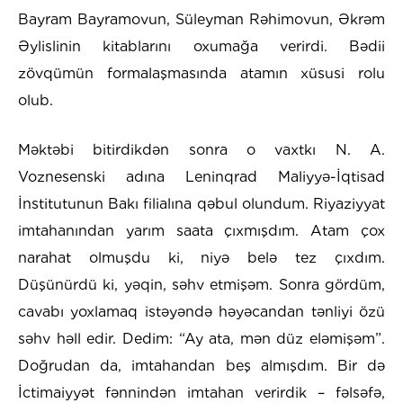
Bayram Bayramovun, Süleyman Rəhimovun, Əkrəm
Əylislinin kitablarını oxumağa verirdi. Bədii
zövqümün formalaşmasında atamın xüsusi rolu
olub.
Məktəbi bitirdikdən sonra o vaxtkı N. A.
Voznesenski adına Leninqrad Maliyyə-İqtisad
İnstitutunun Bakı filialına qəbul olundum. Riyaziyyat
imtahanından yarım saata çıxmışdım. Atam çox
narahat olmuşdu ki, niyə belə tez çıxdım.
Düşünürdü ki, yəqin, səhv etmişəm. Sonra gördüm,
cavabı yoxlamaq istəyəndə həyəcandan tənliyi özü
səhv həll edir. Dedim: “Ay ata, mən düz eləmişəm”.
Doğrudan da, imtahandan beş almışdım. Bir də
İctimaiyyət fənnindən imtahan verirdik – fəlsəfə,