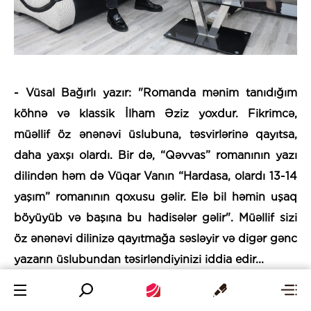
- Vüsal Bağırlı yazır: "Romanda mənim tanıdığım
köhnə və klassik İlham Əziz yoxdur. Fikrimcə,
müəllif öz ənənəvi üslubuna, təsvirlərinə qayıtsa,
daha yaxşı olardı. Bir də, “Qəvvas” romanının yazı
dilindən həm də Vüqar Vanın “Hardasa, olardı 13-14
yaşım” romanının qoxusu gəlir. Elə bil həmin uşaq
böyüyüb və başına bu hadisələr gəlir". Müəllif sizi
öz ənənəvi dilinizə qayıtmağa səsləyir və digər gənc
yazarın üslubundan təsirləndiyinizi iddia edir...
- Əslində, hekayələrimlə bu romanın dili tamamilə