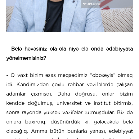
- Belə həvəsiniz ola-ola niyə elə onda ədəbiyyata
yönəlməmisiniz?
- O vaxt bizim əsas məqsədimiz “oboxeyis” olmaq
idi. Kəndimizdən çoxlu rəhbər vəzifələrdə çalışan
adamlar çıxmışdı. Daha doğrusu, onlar bizim
kənddə doğulmuş, universitet və institut bitirmiş,
sonra rayonda yüksək vəzifələr tutmuşdular. Biz də
onlara baxırdıq, düşünürdük ki, gələcəkdə belə
olacağıq. Amma bütün bunlarla yanaşı, ədəbiyyat