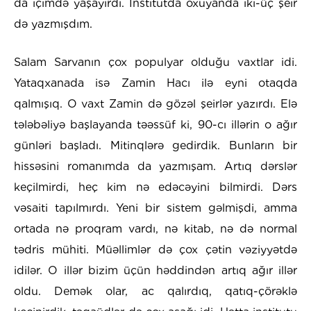
da içimdə yaşayırdı. İnstitutda oxuyanda iki-üç şeir
də yazmışdım.
Salam Sarvanın çox populyar olduğu vaxtlar idi.
Yataqxanada isə Zamin Hacı ilə eyni otaqda
qalmışıq. O vaxt Zamin də gözəl şeirlər yazırdı. Elə
tələbəliyə başlayanda təəssüf ki, 90-cı illərin o ağır
günləri başladı. Mitinqlərə gedirdik. Bunların bir
hissəsini romanımda da yazmışam. Artıq dərslər
keçilmirdi, heç kim nə edəcəyini bilmirdi. Dərs
vəsaiti tapılmırdı. Yeni bir sistem gəlmişdi, amma
ortada nə proqram vardı, nə kitab, nə də normal
tədris mühiti. Müəllimlər də çox çətin vəziyyətdə
idilər. O illər bizim üçün həddindən artıq ağır illər
oldu. Demək olar, ac qalırdıq, qatıq-çörəklə