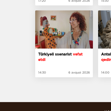
17:20
6 avqust 2026
15:30
Türkiyəli ssenarist
vəfat
etdi
qədim
14:30
6 avqust 2026
14:00