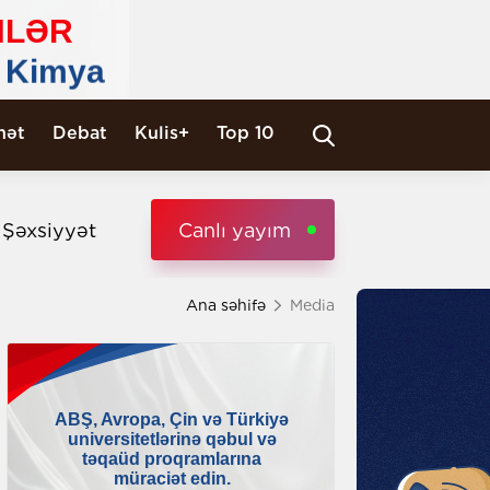
nət
Debat
Kulis+
Top 10
i Şəxsiyyət
Canlı yayım
Ana səhifə
Media