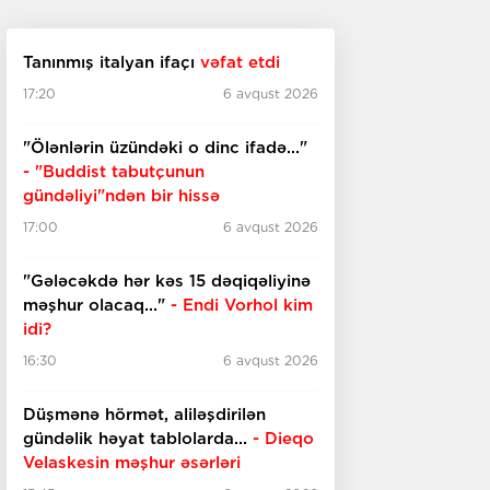
Tanınmış italyan ifaçı
vəfat etdi
17:20
6 avqust 2026
"Ölənlərin üzündəki o dinc ifadə..."
- "Buddist tabutçunun
gündəliyi"ndən bir hissə
17:00
6 avqust 2026
"Gələcəkdə hər kəs 15 dəqiqəliyinə
məşhur olacaq..."
- Endi Vorhol kim
idi?
16:30
6 avqust 2026
Düşmənə hörmət, aliləşdirilən
gündəlik həyat tablolarda...
-
Dieqo
Velaskesin məşhur əsərləri