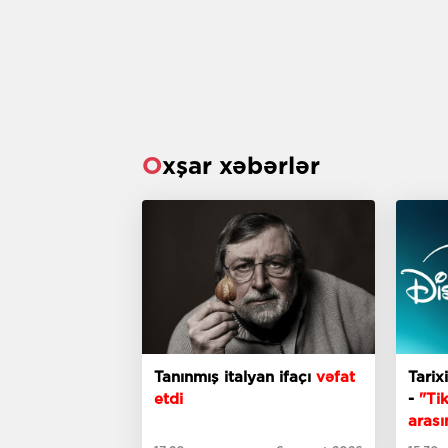
Oxşar xəbərlər
Tanınmış italyan ifaçı
vəfat
Tarix
etdi
-
"Ti
arası