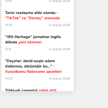
15:45
6 avqust 2026
Tarixi razılaşma əldə olundu -
"TikTok" və "Disney” arasında
15:30
6 avqust 2026
“IRS-Heritage” jurnalının ingilis
dilində
yeni nömrəsi
15:15
6 avqust 2026
"Deyirlər: dərdi-eşqin adəm
öldürməz, dürüstdür bu..."
-
Xurşidbanu Natəvanın qəzəlləri
15:00
6 avqust 2026
Türkiyəli ssenarist
vəfat etdi
14:30
6 avqust 2026