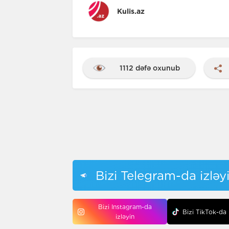
Kulis.az
1112 dəfə oxunub
Bizi Telegram-da izləy
Bizi Instagram-da
Bizi TikTok-da 
izləyin