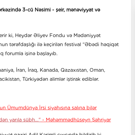
kəzində 3-cü Nəsimi - şeir, mənəviyyat və
erir ki, Heydər Əliyev Fondu və Mədəniyyət
 nun tərəfdaşlığı ilə keçirilən festival “Əbədi həqiqət
 forumla işinə başlayıb.
niya, İran, İraq, Kanada, Qazaxıstan, Oman,
cikistan, Türkiyədən alimlər iştirak ediblər.
 Ümumdünya İrsi siyahısına salına bilər
n yarıla sübh..."
- Məhəmmədhüseyn Şəhriyar
ət naziri Adil Kərimli çıxışında bildirib ki,