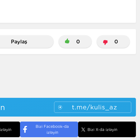
Paylaş
0
0
in
t.me/kulis_az
Bizi Facebook-da
izləyin
Bizi X-da izləyin
izləyin