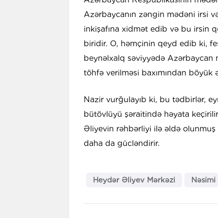
Azərbaycanın zəngin mədəni irsi və
inkişafına xidmət edib və bu irsin q
biridir. O, həmçinin qeyd edib ki, 
beynəlxalq səviyyədə Azərbaycan m
töhfə verilməsi baxımından böyük ə
Nazir vurğulayıb ki, bu tədbirlər, e
bütövlüyü şəraitində həyata keçiril
Əliyevin rəhbərliyi ilə əldə olunmuş
daha da gücləndirir.
Heydər Əliyev Mərkəzi
Nəsimi 