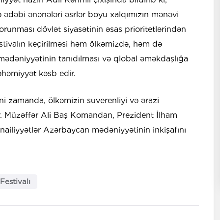
 ədəbi ənənələri əsrlər boyu xalqımızın mənəvi
orunması dövlət siyasətinin əsas prioritetlərindən
festivalın keçirilməsi həm ölkəmizdə, həm də
ədəniyyətinin tanıdılması və qlobal əməkdaşlığa
həmiyyət kəsb edir.
yni zamanda, ölkəmizin suverenliyi və ərazi
ir. Müzəffər Ali Baş Komandan, Prezident İlham
 nailiyyətlər Azərbaycan mədəniyyətinin inkişafını
Festivalı