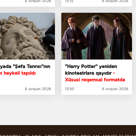
6 avqust 2026
15:15
6 avqust 2026
Antalyada "Şəfa Tanrısı"nın
"Harry Potter" yenidən
 heykəli tapıldı
kinoteatrlara qayıdır
-
Xüsusi rəqəmsal formatda
6 avqust 2026
13:50
6 avqust 2026