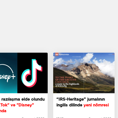
i razılaşma əldə olundu
“IRS-Heritage” jurnalının
kTok" və "Disney”
ingilis dilində
yeni nömrəsi
nda