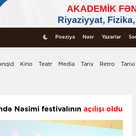
Poeziya
Nəsr
Yazarlar
Sə
ənqid
Kino
Teatr
Media
Tarix
Retro
Tarix
də Nəsimi festivalının
açılışı oldu