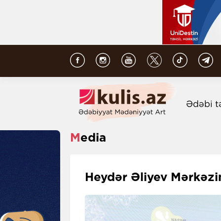
Ədəbi t
Media
Heydər Əliyev Mərkəzin