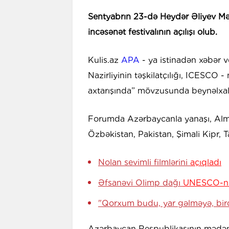
Sentyabrın 23-də Heydər Əliyev Mər
incəsənət festivalının açılışı olub.
Kulis.az
APA
- ya istinadən xəbər v
Nazirliyinin təşkilatçılığı, ICESCO -
axtarışında” mövzusunda beynəlxalq
Forumda Azərbaycanla yanaşı, Alma
Özbəkistan, Pakistan, Şimali Kipr, Ta
Nolan sevimli filmlərini
açıqladı
Əfsanəvi Olimp dağı
UNESCO-nun
"Qorxum budu, yar gəlməyə, birdə
Azərbaycan Respublikasının mədəniyy