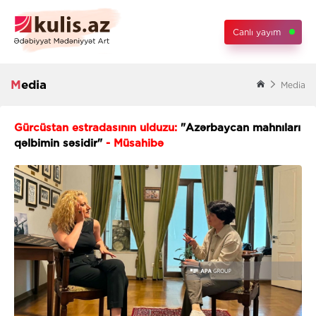
Canlı yayım
Media
Media
Gürcüstan estradasının ulduzu:
"Azərbaycan mahnıları
qəlbimin səsidir"
- Müsahibə