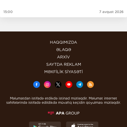
15:00
7 avqust 2026
HAQQIMIZDA
ƏLAQƏ
ARXİV
SAYTDA REKLAM
MƏXFİLİK SİYASƏTİ
Məlumatdan istifadə etdikdə istinad mütləqdir. Məlumat internet
səhifələrində istifadə edildikdə müvafiq keçidin qoyulması mütləqdir.