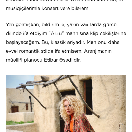
musiqiçilərimlə konsert verə bilərəm.
Yeri gəlmişkən, bildirim ki, yaxın vaxtlarda gürcü
dilində ifa etdiyim "Arzu" mahnısına klip çəkilişlərinə
başlayacağam. Bu, klassik ariyadır. Mən onu daha
əvvəl romantik stildə ifa etmişəm. Aranjimanın
müəllifi pianoçu Etibar Əsədlidir.