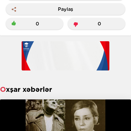
Paylaş
0
0
Oxşar xəbərlər