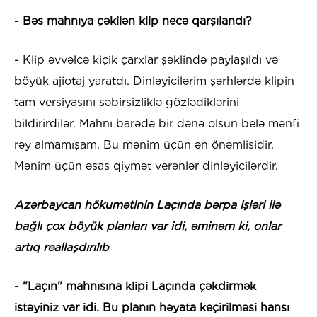
- Bəs mahnıya çəkilən klip necə qarşılandı?
- Klip əvvəlcə kiçik çarxlar şəklində paylaşıldı və
böyük ajiotaj yaratdı. Dinləyicilərim şərhlərdə klipin
tam versiyasını səbirsizliklə gözlədiklərini
bildirirdilər. Mahnı barədə bir dənə olsun belə mənfi
rəy almamışam. Bu mənim üçün ən önəmlisidir.
Mənim üçün əsas qiymət verənlər dinləyicilərdir.
Azərbaycan hökumətinin Laçında bərpa işləri ilə
bağlı çox böyük planları var idi, əminəm ki, onlar
artıq reallaşdırılıb
- "Laçın" mahnısına klipi Laçında çəkdirmək
istəyiniz var idi. Bu planın həyata keçirilməsi hansı