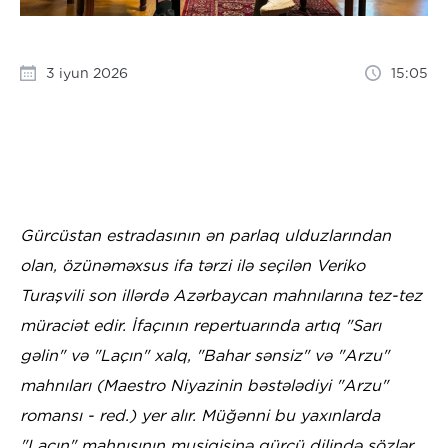
3 iyun 2026
15:05
Gürcüstan estradasının ən parlaq ulduzlarından
olan, özünəməxsus ifa tərzi ilə seçilən Veriko
Turaşvili son illərdə Azərbaycan mahnılarına tez-tez
müraciət edir. İfaçının repertuarında artıq "Sarı
gəlin" və "Laçın" xalq, "Bahar sənsiz" və "Arzu"
mahnıları (Maestro Niyazinin bəstələdiyi "Arzu"
romansı - red.) yer alır. Müğənni bu yaxınlarda
"Laçın" mahnısının musiqisinə gürcü dilində sözlər