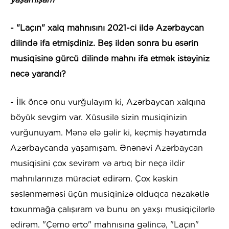
- "Laçın" xalq mahnısını 2021-ci ildə Azərbaycan
dilində ifa etmişdiniz. Beş ildən sonra bu əsərin
musiqisinə gürcü dilində mahnı ifa etmək istəyiniz
necə yarandı?
- İlk öncə onu vurğulayım ki, Azərbaycan xalqına
böyük sevgim var. Xüsusilə sizin musiqinizin
vurğunuyam. Mənə elə gəlir ki, keçmiş həyatımda
Azərbaycanda yaşamışam. Ənənəvi Azərbaycan
musiqisini çox sevirəm və artıq bir neçə ildir
mahnılarınıza müraciət edirəm. Çox kəskin
səslənməməsi üçün musiqinizə olduqca nəzakətlə
toxunmağa çalışıram və bunu ən yaxşı musiqiçilərlə
edirəm. "Çemo erto" mahnısına gəlincə, "Laçın"