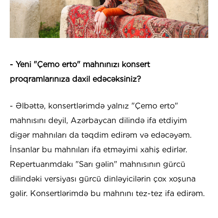
- Yeni "Çemo erto" mahnınızı konsert
proqramlarınıza daxil edəcəksiniz?
- Əlbəttə, konsertlərimdə yalnız "Çemo erto"
mahnısını deyil, Azərbaycan dilində ifa etdiyim
digər mahnıları da təqdim edirəm və edəcəyəm.
İnsanlar bu mahnıları ifa etməyimi xahiş edirlər.
Repertuarımdakı "Sarı gəlin" mahnısının gürcü
dilindəki versiyası gürcü dinləyicilərin çox xoşuna
gəlir. Konsertlərimdə bu mahnını tez-tez ifa edirəm.