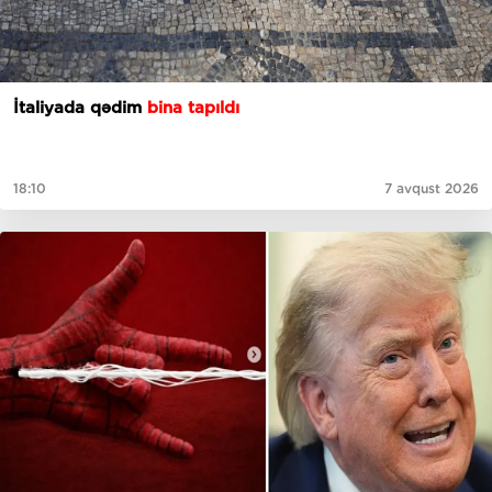
İtaliyada qədim
bina tapıldı
18:10
7 avqust 2026