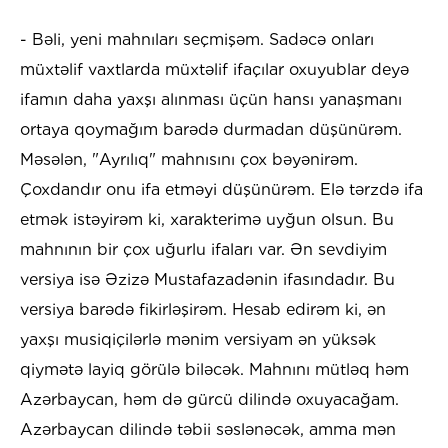
- Bəli, yeni mahnıları seçmişəm. Sadəcə onları
müxtəlif vaxtlarda müxtəlif ifaçılar oxuyublar deyə
ifamın daha yaxşı alınması üçün hansı yanaşmanı
ortaya qoymağım barədə durmadan düşünürəm.
Məsələn, "Ayrılıq" mahnısını çox bəyənirəm.
Çoxdandır onu ifa etməyi düşünürəm. Elə tərzdə ifa
etmək istəyirəm ki, xarakterimə uyğun olsun. Bu
mahnının bir çox uğurlu ifaları var. Ən sevdiyim
versiya isə Əzizə Mustafazadənin ifasındadır. Bu
versiya barədə fikirləşirəm. Hesab edirəm ki, ən
yaxşı musiqiçilərlə mənim versiyam ən yüksək
qiymətə layiq görülə biləcək. Mahnını mütləq həm
Azərbaycan, həm də gürcü dilində oxuyacağam.
Azərbaycan dilində təbii səslənəcək, amma mən