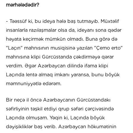
mərhələdədir?
- Təəssüf ki, bu ideya hələ baş tutmayıb. Müxtəlif
insanlarla razılaşmalar olsa da, ideyanı sona qədər
həyata keçirmək mümkün olmadı. Buna görə də
"Laçın" mahnısının musiqisinə yazılan "Çemo erto"
mahnısına klipi Gürcüstanda çəkdirməyə qərar
verdim. Əgər Azərbaycan dilində ifama klipi
Laçında lentə almaq imkanı yaransa, bunu böyük
məmnuniyyətlə edərəm.
Bir neçə il öncə Azərbaycanın Gürcüstandakı
səfirliyinin təşkil etdiyi qrup səfəri çərçivəsində
Laçında olmuşam. Yəqin ki, Laçında böyük
dəyişikliklər baş verib. Azərbaycan hökumətinin