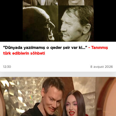
"Dünyada yazılmamış o qədər şeir var ki..."
- Tanınmış
türk ədiblərin söhbəti
12:30
8 avqust 2026