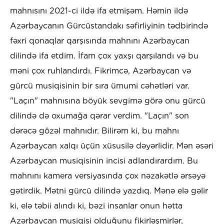
mahnısını 2021-ci ildə ifa etmişəm. Həmin ildə
Azərbaycanın Gürcüstandakı səfirliyinin tədbirində
fəxri qonaqlar qarşısında mahnını Azərbaycan
dilində ifa etdim. İfam çox yaxşı qarşılandı və bu
məni çox ruhlandırdı. Fikrimcə, Azərbaycan və
gürcü musiqisinin bir sıra ümumi cəhətləri var.
"Laçın" mahnısına böyük sevgimə görə onu gürcü
dilində də oxumağa qərar verdim. "Laçın" son
dərəcə gözəl mahnıdır. Bilirəm ki, bu mahnı
Azərbaycan xalqı üçün xüsusilə dəyərlidir. Mən əsəri
Azərbaycan musiqisinin incisi adlandırardım. Bu
mahnını kamera versiyasında çox nəzakətlə ərsəyə
gətirdik. Mətni gürcü dilində yazdıq. Mənə elə gəlir
ki, elə təbii alındı ki, bəzi insanlar onun hətta
Azərbaycan musiqisi olduğunu fikirləşmirlər,