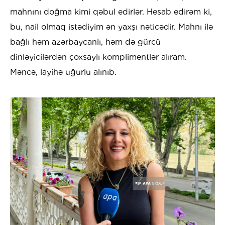
mahnını doğma kimi qəbul edirlər. Hesab edirəm ki,
bu, nail olmaq istədiyim ən yaxşı nəticədir. Mahnı ilə
bağlı həm azərbaycanlı, həm də gürcü
dinləyicilərdən çoxsaylı komplimentlər alıram.
Məncə, layihə uğurlu alınıb.