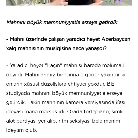
Mahnını böyük məmnuniyyətlə ərsəyə gətirdik
- Mahnı üzərində çalışan yaradıcı heyət Azərbaycan
xalq mahnısının musiqisinə necə yanaşdı?
- Yaradıcı heyət "Laçın" mahnısı barədə məlumatlı
deyildi. Mahnılarımız bir-birinə o qədər yaxındır ki,
onların xüsusi düzəlişlərə ehtiyacı yoxdur. Biz
studiyada mahnını böyük məmnuniyyətlə ərsəyə
gətirdik. Lakin mahnının kamera versiyasında ifası
ideyası mənə məxsus idi. Orada fortepiano, simli
alət partiyası yer alıb, ritm seksiyası belə mənim
ideyam olub.