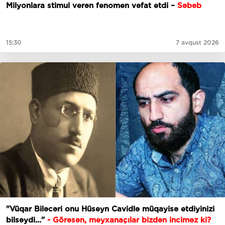
Milyonlara stimul verən fenomen vəfat etdi –
Səbəb
15:30
7 avqust 2026
"Vüqar Biləcəri onu Hüseyn Cavidlə müqayisə etdiyinizi
bilsəydi..."
- Görəsən, meyxanaçılar bizdən inciməz ki?