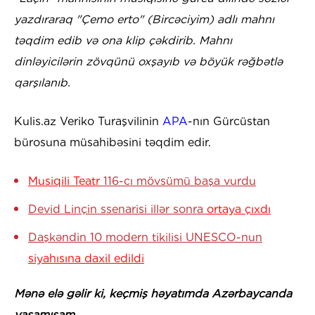
yazdıraraq "Çemo erto" (Bircəciyim) adlı mahnı
təqdim edib və ona klip çəkdirib. Mahnı
dinləyicilərin zövqünü oxşayıb və böyük rəğbətlə
qarşılanıb.
Kulis.az Veriko Turaşvilinin
APA
-nın Gürcüstan
bürosuna müsahibəsini təqdim edir.
Musiqili Teatr
116-cı mövsümü başa vurdu
Devid Linçin ssenarisi illər sonra
ortaya çıxdı
Daşkəndin 10 modern tikilisi UNESCO-nun
siyahısına daxil edildi
Mənə elə gəlir ki, keçmiş həyatımda Azərbaycanda
yaşamışam