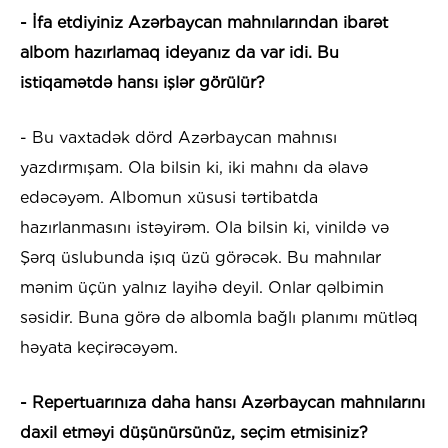
- İfa etdiyiniz Azərbaycan mahnılarından ibarət
albom hazırlamaq ideyanız da var idi. Bu
istiqamətdə hansı işlər görülür?
- Bu vaxtadək dörd Azərbaycan mahnısı
yazdırmışam. Ola bilsin ki, iki mahnı da əlavə
edəcəyəm. Albomun xüsusi tərtibatda
hazırlanmasını istəyirəm. Ola bilsin ki, vinildə və
Şərq üslubunda işıq üzü görəcək. Bu mahnılar
mənim üçün yalnız layihə deyil. Onlar qəlbimin
səsidir. Buna görə də albomla bağlı planımı mütləq
həyata keçirəcəyəm.
- Repertuarınıza daha hansı Azərbaycan mahnılarını
daxil etməyi düşünürsünüz, seçim etmisiniz?