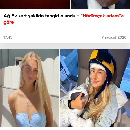
Ağ Ev sərt şəkildə tənqid olundu –
“Hörümçək adam”a
görə
17:45
7 avqust 2026