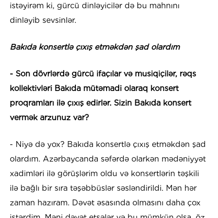
istəyirəm ki, gürcü dinləyicilər də bu mahnını
dinləyib sevsinlər.
Bakıda konsertlə çıxış etməkdən şad olardım
- Son dövrlərdə gürcü ifaçılar və musiqiçilər, rəqs
kollektivləri Bakıda mütəmadi olaraq konsert
proqramları ilə çıxış edirlər. Sizin Bakıda konsert
vermək arzunuz var?
- Niyə də yox? Bakıda konsertlə çıxış etməkdən şad
olardım. Azərbaycanda səfərdə olarkən mədəniyyət
xadimləri ilə görüşlərim oldu və konsertlərin təşkili
ilə bağlı bir sıra təşəbbüslər səsləndirildi. Mən hər
zaman hazıram. Dəvət əsasında olmasını daha çox
istərdim. Məni dəvət etsələr və bu mümkün olsa, öz