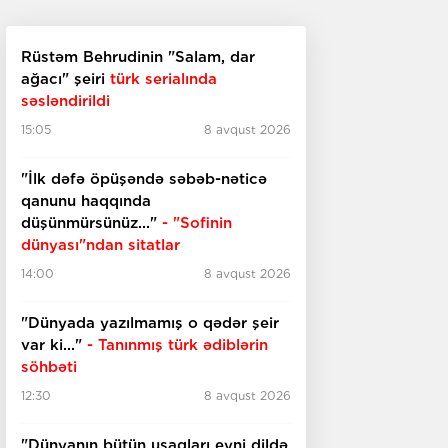
Rüstəm Behrudinin "Salam, dar
ağacı" şeiri
türk serialında
səsləndirildi
15:05
8 avqust 2026
"İlk dəfə öpüşəndə səbəb-nəticə
qanunu haqqında
düşünmürsünüz..."
- "Sofinin
dünyası"ndan sitatlar
14:00
8 avqust 2026
"Dünyada yazılmamış o qədər şeir
var ki..."
- Tanınmış türk ədiblərin
söhbəti
12:30
8 avqust 2026
​​​​​​​"Dünyanın bütün uşaqları eyni dildə