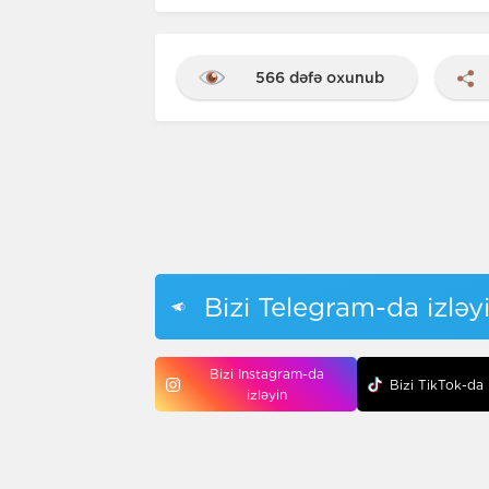
566 dəfə oxunub
Bizi Telegram-da izləy
Bizi Instagram-da
Bizi TikTok-da 
izləyin