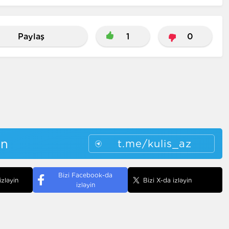
Paylaş
1
0
in
t.me/kulis_az
Bizi Facebook-da
izləyin
Bizi X-da izləyin
izləyin