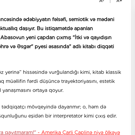
cəsində ədəbiyyatın fəlsəfi, semiotik və mədəni
ktuallıq daşıyır. Bu istiqamətdə aparılan
 Abasovun yeni çapdan çıxmış "İtki və qayıdışın
hrə və Əsgər" pyesi əsasında" adlı kitabı diqqəti
öz yerinə” hissəsində vurğulandığı kimi, kitab klassik
q müəllifin fərdi düşüncə trayektoriyasını, estetik
ual yanaşmasını ortaya qoyur.
z tədqiqatçı mövqeyində dayanmır; o, həm də
usqunluğunu eşidən bir interpretator kimi çıxış edir.
ora qayıtmaram!"
- Amerika Çarli Çaplinə niyə ölkəyə