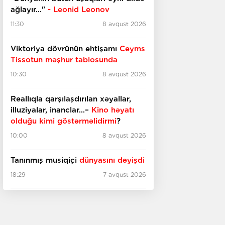
ağlayır..."
- Leonid Leonov
11:30
8 avqust 2026
Viktoriya dövrünün ehtişamı
Ceyms
Tissotun məşhur tablosunda
10:30
8 avqust 2026
Reallıqla qarşılaşdırılan xəyallar,
illuziyalar, inanclar...–
Kino həyatı
olduğu kimi göstərməlidirmi
?
10:00
8 avqust 2026
Tanınmış musiqiçi
dünyasını dəyişdi
18:29
7 avqust 2026
İtaliyada qədim
bina tapıldı
18:10
7 avqust 2026