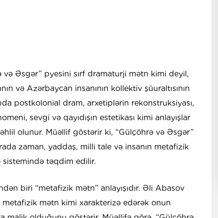
və Əsgər” pyesini sırf dramaturji mətn kimi deyil,
nın və Azərbaycan insanının kollektiv şüuraltısının
bda postkolonial dram, arxetiplərin rekonstruksiyası,
nomeni, sevgi və qayıdışın estetikası kimi anlayışlar
hlil olunur. Müəllif göstərir ki, “Gülçöhrə və Əsgər”
ada zaman, yaddaş, milli tale və insanın metafizik
ə sistemində təqdim edilir.
dən biri “metafizik mətn” anlayışıdır. Əli Abasov
 metafizik mətn kimi xarakterizə edərək onun
a malik olduğunu göstərir. Müəllifə görə, “Gülçöhrə