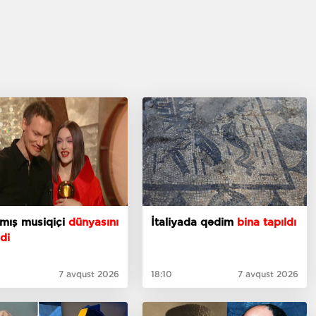
nmış musiqiçi
dünyasını
İtaliyada qədim
bina tapıldı
di
7 avqust 2026
18:10
7 avqust 2026