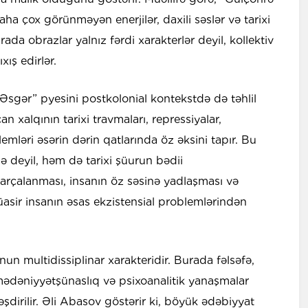
a çox görünməyən enerjilər, daxili səslər və tarixi
rada obrazlar yalnız fərdi xarakterlər deyil, kollektiv
xış edirlər.
Əsgər” pyesini postkolonial kontekstdə də təhlil
an xalqının tarixi travmaları, repressiyalar,
mləri əsərin dərin qatlarında öz əksini tapır. Bu
ə deyil, həm də tarixi şüurun bədii
 parçalanması, insanın öz səsinə yadlaşması və
sir insanın əsas ekzistensial problemlərindən
nun multidissiplinar xarakteridir. Burada fəlsəfə,
mədəniyyətşünaslıq və psixoanalitik yanaşmalar
əşdirilir. Əli Abasov göstərir ki, böyük ədəbiyyat