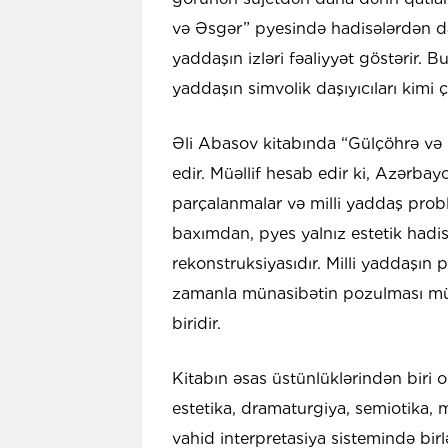
və Əsgər” pyesində hadisələrdən dah
yaddaşın izləri fəaliyyət göstərir. Bu
yaddaşın simvolik daşıyıcıları kimi çı
Əli Abasov kitabında “Gülçöhrə və 
edir. Müəllif hesab edir ki, Azərbayc
parçalanmalar və milli yaddaş proble
baxımdan, pyes yalnız estetik hadis
rekonstruksiyasıdır. Milli yaddaşın
zamanla münasibətin pozulması müa
biridir.
Kitabın əsas üstünlüklərindən biri o
estetika, dramaturgiya, semiotika, 
vahid interpretasiya sistemində birl