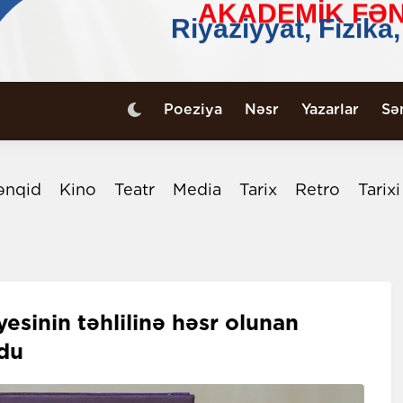
Poeziya
Nəsr
Yazarlar
Sə
ənqid
Kino
Teatr
Media
Tarix
Retro
Tarix
esinin təhlilinə həsr olunan
du