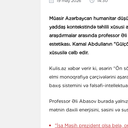
19 may 2026
14:30
Müasir Azərbaycan humanitar düşün
yaddaş kontekstində təhlili xüsusi a
araşdırmalar arasında professor Əli
estetikası. Kamal Abdullanın "Gülçö
xüsusilə cəlb edir.
Kulis.az xəbər verir ki, əsərin “Ön s
elmi monoqrafiya çərçivələrini aşara
baxış sistemini və fəlsəfi-intellekt
Professor Əli Abasov burada yalnı
mətnin daxili enerjisini, səsini və s
"İsa Məsih prezident olsa belə, 