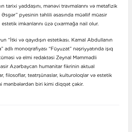
lqın tarixi yaddaşını, mənəvi travmalarını və metafizik
ə Əsgər” pyesinin təhlili əsasında müəllif müasir
stetik imkanlarını üzə çıxarmağa nail olur.
n “İtki və qayıdışın estetikası. Kamal Abdullanın
” adlı monoqrafiyası “Füyuzat” nəşriyyatında işıq
rcüməsi və elmi redaktəsi Zeynal Məmmədli
üasir Azərbaycan humanitar fikrinin aktual
r, filosoflar, teatrşünaslar, kulturoloqlar və estetik
i mənbələrdən biri kimi diqqət çəkir.