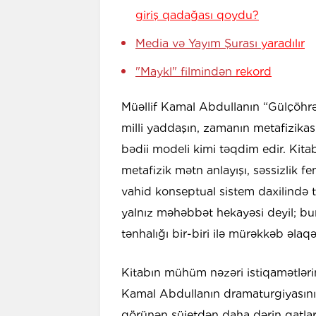
giriş qadağası qoydu?
Media və Yayım Şurası
yaradılır
"Maykl" filmindən
rekord
Müəllif Kamal Abdullanın “Gülçöhrə 
milli yaddaşın, zamanın metafizikası
bədii modeli kimi təqdim edir. Kita
metafizik mətn anlayışı, səssizlik fe
vahid konseptual sistem daxilində tə
yalnız məhəbbət hekayəsi deyil; bur
tənhalığı bir-biri ilə mürəkkəb əlaq
Kitabın mühüm nəzəri istiqamətlərin
Kamal Abdullanın dramaturgiyasını
görünən süjetdən daha dərin qatlar