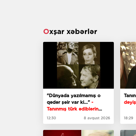
Oxşar xəbərlər
"Dünyada yazılmamış o
Tanı
qədər şeir var ki..."
-
dəyiş
Tanınmış türk ədiblərin
söhbəti
12:30
8 avqust 2026
18:29