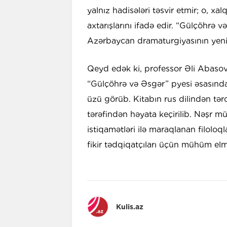
yalnız hadisələri təsvir etmir; o, xa
axtarışlarını ifadə edir. “Gülçöhrə v
Azərbaycan dramaturgiyasının yeni e
Qeyd edək ki, professor Əli Abasovu
“Gülçöhrə və Əsgər” pyesi əsasında
üzü görüb. Kitabın rus dilindən tə
tərəfindən həyata keçirilib. Nəşr m
istiqamətləri ilə maraqlanan filoloqla
fikir tədqiqatçıları üçün mühüm elm
Kulis.az