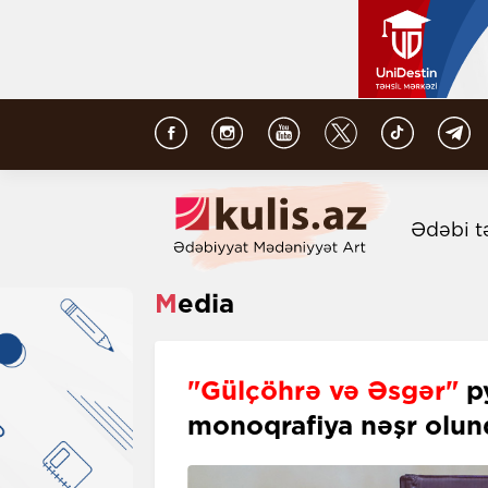
Ədəbi t
Media
"Gülçöhrə və Əsgər"
py
monoqrafiya nəşr olun