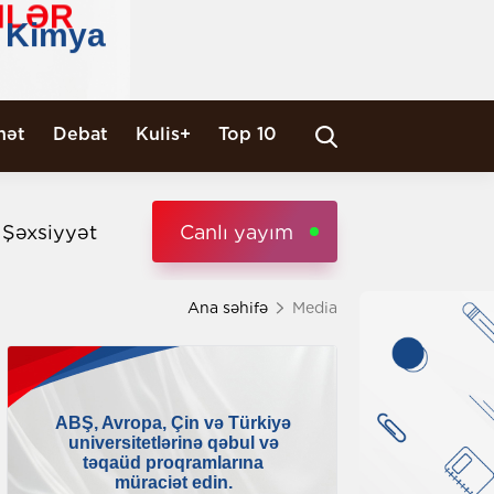
nət
Debat
Kulis+
Top 10
i Şəxsiyyət
Canlı yayım
Ana səhifə
Media