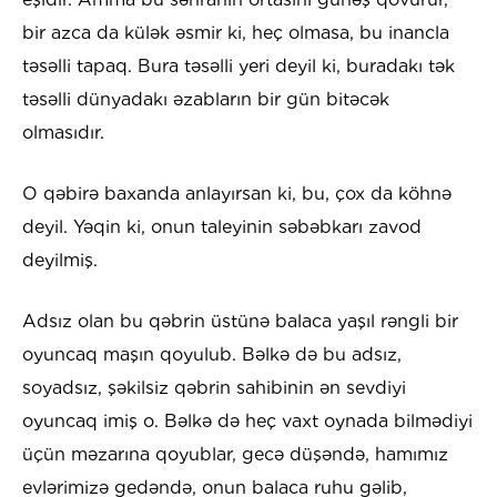
bir azca da külək əsmir ki, heç olmasa, bu inancla
təsəlli tapaq. Bura təsəlli yeri deyil ki, buradakı tək
təsəlli dünyadakı əzabların bir gün bitəcək
olmasıdır.
O qəbirə baxanda anlayırsan ki, bu, çox da köhnə
deyil. Yəqin ki, onun taleyinin səbəbkarı zavod
deyilmiş.
Adsız olan bu qəbrin üstünə balaca yaşıl rəngli bir
oyuncaq maşın qoyulub. Bəlkə də bu adsız,
soyadsız, şəkilsiz qəbrin sahibinin ən sevdiyi
oyuncaq imiş o. Bəlkə də heç vaxt oynada bilmədiyi
üçün məzarına qoyublar, gecə düşəndə, hamımız
evlərimizə gedəndə, onun balaca ruhu gəlib,