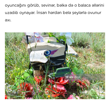
oyuncağını görüb, sevinər, bəlkə də o balaca əllərini
uzadıb oynayar. İnsan hərdən belə şeylərlə ovunur
axı.