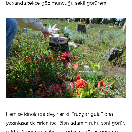
baxanda təkcə göz muncuğu şəkli görürəm.
Həmişə kinolarda deyirlər ki, “rüzgar gülü” ona
yaxınlaşanda fırlanırsa, ölən adamın ruhu səni görür,
eşidir. Amma bu səhranın ortasını günəş qovurur,