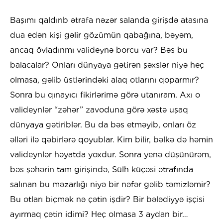
Başımı qaldırıb ətrafa nəzər salanda girişdə atasına
dua edən kişi gəlir gözümün qabağına, bəyəm,
ancaq övladınmı valideynə borcu var? Bəs bu
balacalar? Onları dünyaya gətirən şəxslər niyə heç
olmasa, gəlib üstlərindəki alaq otlarını qoparmır?
Sonra bu qınayıcı fikirlərimə görə utanıram. Axı o
valideynlər “zəhər” zavoduna görə xəstə uşaq
dünyaya gətiriblər. Bu da bəs etməyib, onları öz
əlləri ilə qəbirlərə qoyublar. Kim bilir, bəlkə də həmin
valideynlər həyatda yoxdur. Sonra yenə düşünürəm,
bəs şəhərin tam girişində, Sülh küçəsi ətrafında
salınan bu məzarlığı niyə bir nəfər gəlib təmizləmir?
Bu otları biçmək nə çətin işdir? Bir bələdiyyə işçisi
ayırmaq çətin idimi? Heç olmasa 3 aydan bir…