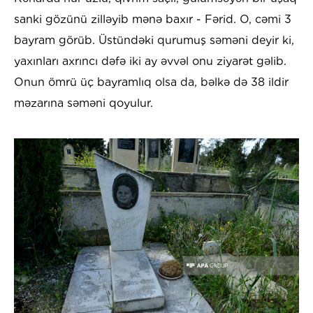
sanki gözünü zilləyib mənə baxır - Fərid. O, cəmi 3
bayram görüb. Üstündəki qurumuş səməni deyir ki,
yaxınları axrıncı dəfə iki ay əvvəl onu ziyarət gəlib.
Onun ömrü üç bayramlıq olsa da, bəlkə də 38 ildir
məzarına səməni qoyulur.