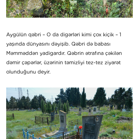
Aygülün qəbri – O da digərləri kimi çox kiçik – 1
yaşında dünyasını dəyişib. Qəbri də babası
Məmməddən yadigardır. Qəbrin ətrafına çəkilən
dəmir çəpərlər, üzərinin təmizliyi tez-tez ziyarət
olunduğunu deyir.