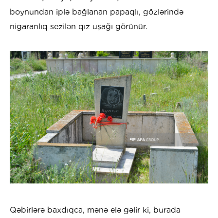
boynundan iplə bağlanan papaqlı, gözlərində
nigaranlıq sezilən qız uşağı görünür.
Qəbirlərə baxdıqca, mənə elə gəlir ki, burada