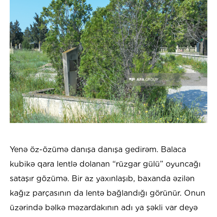
Yenə öz-özümə danışa danışa gedirəm. Balaca
kubikə qara lentlə dolanan “rüzgar gülü” oyuncağı
sataşır gözümə. Bir az yaxınlaşıb, baxanda əzilən
kağız parçasının da lentə bağlandığı görünür. Onun
üzərində bəlkə məzardakının adı ya şəkli var deyə