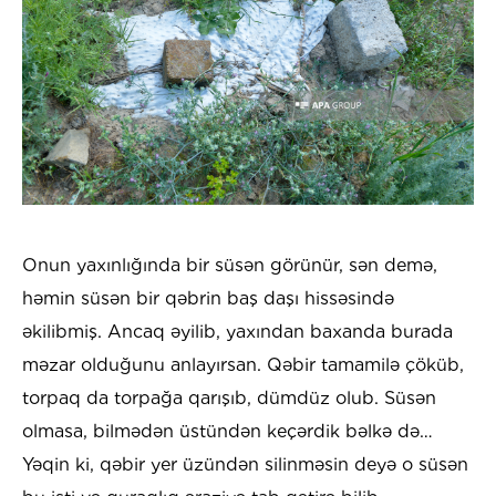
Onun yaxınlığında bir süsən görünür, sən demə,
həmin süsən bir qəbrin baş daşı hissəsində
əkilibmiş. Ancaq əyilib, yaxından baxanda burada
məzar olduğunu anlayırsan. Qəbir tamamilə çöküb,
torpaq da torpağa qarışıb, dümdüz olub. Süsən
olmasa, bilmədən üstündən keçərdik bəlkə də…
Yəqin ki, qəbir yer üzündən silinməsin deyə o süsən