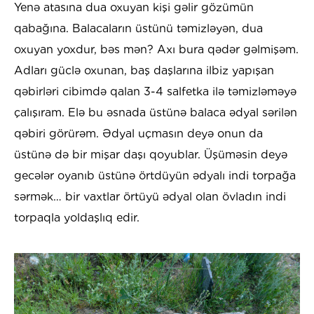
Yenə atasına dua oxuyan kişi gəlir gözümün
qabağına. Balacaların üstünü təmizləyən, dua
oxuyan yoxdur, bəs mən? Axı bura qədər gəlmişəm.
Adları güclə oxunan, baş daşlarına ilbiz yapışan
qəbirləri cibimdə qalan 3-4 salfetka ilə təmizləməyə
çalışıram. Elə bu əsnada üstünə balaca ədyal sərilən
qəbiri görürəm. Ədyal uçmasın deyə onun da
üstünə də bir mişar daşı qoyublar. Üşüməsin deyə
gecələr oyanıb üstünə örtdüyün ədyalı indi torpağa
sərmək… bir vaxtlar örtüyü ədyal olan övladın indi
torpaqla yoldaşlıq edir.