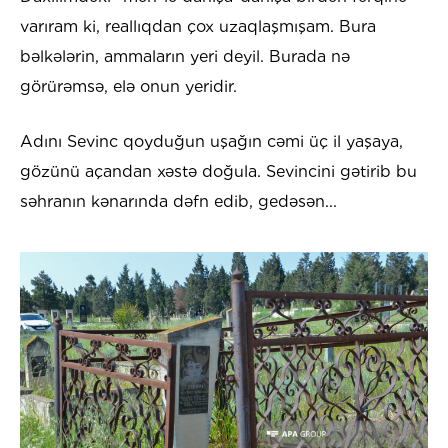
varıram ki, reallıqdan çox uzaqlaşmışam. Bura
bəlkələrin, ammaların yeri deyil. Burada nə
görürəmsə, elə onun yeridir.
Adını Sevinc qoyduğun uşağın cəmi üç il yaşaya,
gözünü açandan xəstə doğula. Sevincini gətirib bu
səhranın kənarında dəfn edib, gedəsən...