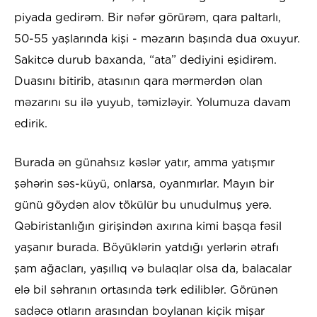
piyada gedirəm. Bir nəfər görürəm, qara paltarlı,
50-55 yaşlarında kişi - məzarın başında dua oxuyur.
Sakitcə durub baxanda, “ata” dediyini eşidirəm.
Duasını bitirib, atasının qara mərmərdən olan
məzarını su ilə yuyub, təmizləyir. Yolumuza davam
edirik.
Burada ən günahsız kəslər yatır, amma yatışmır
şəhərin səs-küyü, onlarsa, oyanmırlar. Mayın bir
günü göydən alov tökülür bu unudulmuş yerə.
Qəbiristanlığın girişindən axırına kimi başqa fəsil
yaşanır burada. Böyüklərin yatdığı yerlərin ətrafı
şam ağacları, yaşıllıq və bulaqlar olsa da, balacalar
elə bil səhranın ortasında tərk ediliblər. Görünən
sadəcə otların arasından boylanan kiçik mişar