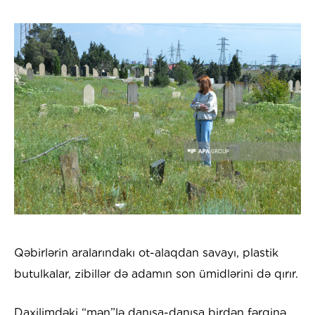
Qəbirlərin aralarındakı ot-alaqdan savayı, plastik
butulkalar, zibillər də adamın son ümidlərini də qırır.
Daxilimdəki “mən”lə danışa-danışa birdən fərqinə