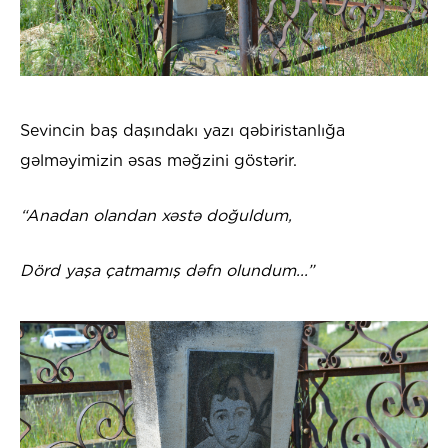
Sevincin baş daşındakı yazı qəbiristanlığa
gəlməyimizin əsas məğzini göstərir.
“Anadan olandan xəstə doğuldum,
Dörd yaşa çatmamış dəfn olundum...”