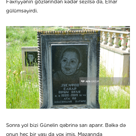
Fəxriyyənin gözlərindən kədər sezilsə də, Elnar
gülümsəyirdi.
Sonra yol bizi Günelin qəbrinə sarı aparır. Bəlkə də
onun heç bir yaşı da yox imiş. Məzarında