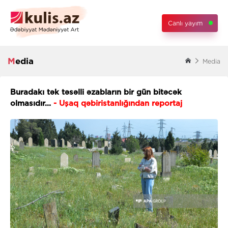
Canlı yayım
Media
Media
Buradakı tək təsəlli əzabların bir gün bitəcək
olmasıdır...
- Uşaq qəbiristanlığından reportaj