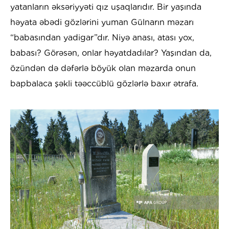
yatanların əksəriyyəti qız uşaqlarıdır. Bir yaşında
həyata əbədi gözlərini yuman Gülnarın məzarı
“babasından yadigar”dır. Niyə anası, atası yox,
babası? Görəsən, onlar həyatdadılar? Yaşından da,
özündən də dəfərlə böyük olan məzarda onun
bapbalaca şəkli təəccüblü gözlərlə baxır ətrafa.