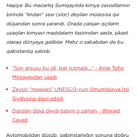
Haşiyə: Bu məzarlıq Sumqayıtda kimya zavodlarının
birində “lindan” sexi (xlor) deyilən müəssisə işə
düşəndən sonra yaranıb. Orada çalışan işçilərin
uşaqları kimyəvi maddələrin təsirindən xəstə, şikəst
olaraq dünyaya gəliblər. Məhz o səbəbdən də bu
qəbistanlıq salınıb.
"Son arzusu bu idi, baş tutmadı..."
- Anar Tofiq
Mirzəyevdən yazdı
Zevsin "məskəni" UNESCO-nun
Ümumdünya İrsi
Siyahısına daxil edildi
Daşdan-daşa dəydi başım o zaman
- Əhməd
Cavad
Avtomobildən düşüb, qəbiristanlığın sonuna doğru