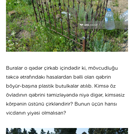
Buralar o qədər çirkab içindədir ki, mövcudluğu
təkcə ətrafındakı hasalardan bəlli olan qəbrin
böyür-başına plastik butulkalar atılıb. Kimsə öz
övladının qəbrini təmizləyəndə niyə digər, kimsəsiz
körpənin üstünü çirkləndirir? Bunun üçün hansı
vicdanın yiyəsi olmalısan?