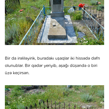
Bir da irəliləyirik, buradakı uşaqlar iki hissədə dəfn
olunublar. Bir qədər yeriyib, aşağı düşəndə o biri
üzə keçirsən.