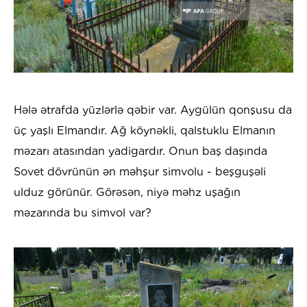
Hələ ətrafda yüzlərlə qəbir var. Aygülün qonşusu da
üç yaşlı Elmandır. Ağ köynəkli, qalstuklu Elmanın
məzarı atasından yadigardır. Onun baş daşında
Sovet dövrünün ən məhşur simvolu - beşguşəli
ulduz görünür. Görəsən, niyə məhz uşağın
məzarında bu simvol var?