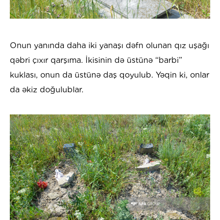
Onun yanında daha iki yanaşı dəfn olunan qız uşağı
qəbri çıxır qarşıma. İkisinin də üstünə “barbi”
kuklası, onun da üstünə daş qoyulub. Yəqin ki, onlar
da əkiz doğulublar.