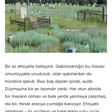
Bir az ehtiyatla irəliləyirik. Qəbiristanlığın bu hissəsi
ümumiyyətlə unudulub, otlar qəbirlərdən də
hündürə qalxıb. Bəzi baş daşları qırılıb, əyilib.
Düşməyinə bir an lazımdır sanki. Hər otun altında
bir məzarın olması və belə yerdə yeriməyə çalışmaq,
elə bil, minalı əraziyə çıxmağa bənzəyir. Ehtiyatlı
olmalısan - öz vicdanın və balacaların ruhu üçün.