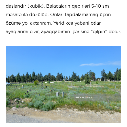
daşlarıdır (kubik). Balacaların qəbirləri 5-10 sm
məsafə ilə düzülüb. Onları tapdalamamaq üçün
özümə yol axtarıram. Yeridikcə yabani otlar
ayaqlarımı cızır, ayaqqabımın içərisinə “qılpın” dolur.