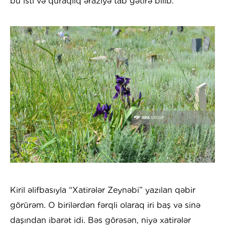
bu isti və quraqlıq əraziyə tab gətirə bilib.
Kiril əlifbasıyla “Xatirələr Zeynəbi” yazılan qəbir
görürəm. O birilərdən fərqli olaraq iri baş və sinə
daşından ibarət idi. Bəs görəsən, niyə xatirələr