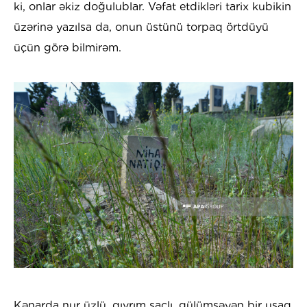
ki, onlar əkiz doğulublar. Vəfat etdikləri tarix kubikin
üzərinə yazılsa da, onun üstünü torpaq örtdüyü
üçün görə bilmirəm.
Kənarda nur üzlü, qıvrım saçlı, gülümsəyən bir uşaq