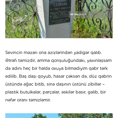
Sevincin məzarı ona əzizlərindən yadigar qalıb.
Ətrafı təmizdir, amma qonşuluğundakı, yaxınlaşsam
da adını heç bir halda oxuya bilmədiyim qəbr tərk
edilib. Baş daşı qoyub, hasar çəksən də, düz qəbrin
üstündə ağac bitib, sinə daşının üstünü zibillər –
plastik butulkalar, parçalar, əskilər basır, gəlib, bir
nəfər oranı təmizləmir.