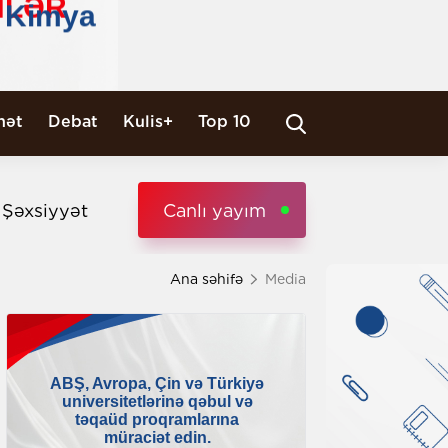
nət
Debat
Kulis+
Top 10
i Şəxsiyyət
Canlı yayım
Ana səhifə
Media