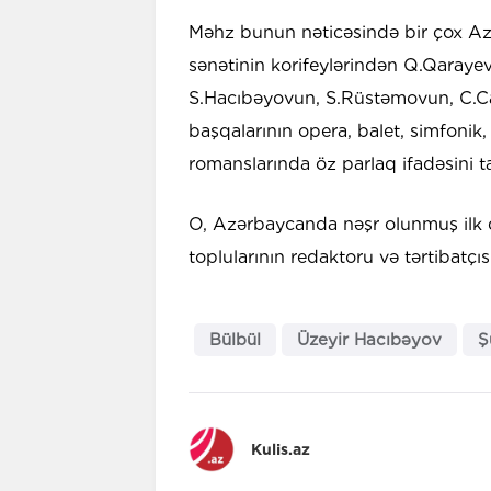
Məhz bunun nəticəsində bir çox A
sənətinin korifeylərindən Q.Qarayev
S.Hacıbəyovun, S.Rüstəmovun, C.Cah
başqalarının opera, balet, simfonik
romanslarında öz parlaq ifadəsini t
O, Azərbaycanda nəşr olunmuş ilk 
toplularının redaktoru və tərtibatçıs
Bülbül
Üzeyir Hacıbəyov
Ş
Kulis.az