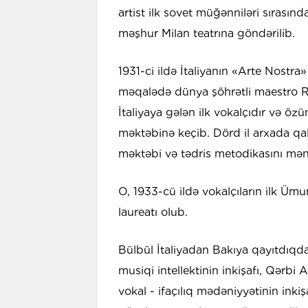
artist ilk sovet müğənniləri sırasın
məşhur Milan teatrına göndərilib.
1931-ci ildə İtaliyanın «Arte Nostr
məqalədə dünya şöhrətli maestro R
İtaliyaya gələn ilk vokalçıdır və
məktəbinə keçib. Dörd il arxada qa
məktəbi və tədris metodikasını mə
O, 1933-cü ildə vokalçıların ilk Üm
laureatı olub.
Bülbül İtaliyadan Bakıya qayıtdıqdan
musiqi intellektinin inkişafı, Qərbi 
vokal - ifaçılıq mədəniyyətinin ink