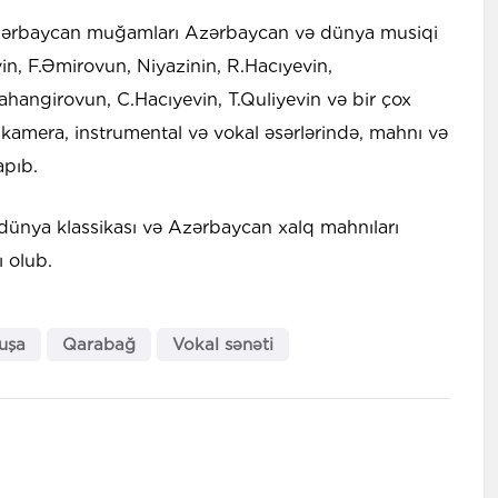
zərbaycan muğamları Azərbaycan və dünya musiqi
in, F.Əmirovun, Niyazinin, R.Hacıyevin,
angirovun, C.Hacıyevin, T.Quliyevin və bir çox
, kamera, instrumental və vokal əsərlərində, mahnı və
apıb.
dünya klassikası və Azərbaycan xalq mahnıları
ı olub.
uşa
Qarabağ
Vokal sənəti