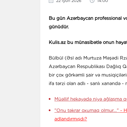
22 iyun 2026
14:00
Bu gün Azərbaycan professional vo
günüdür.
Kulis.az bu münasibətlə onun həyat v
Bülbül (Əsl adı Murtuza Məşədi Rz
Azərbaycan Respublikası Dağlıq Qa
bir çox görkəmli şair və musiqiçilər
ifa tərzi olan adlı - sanlı xanəndə
Müəllif hekayədə niyə ağlaşma 
"Onu təkrar oxumaq olmur..."
- 
adlandırmışdı?