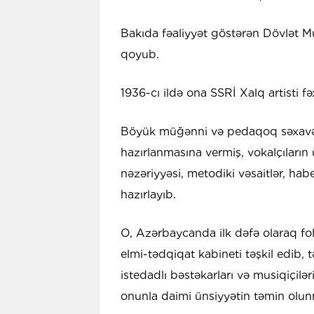
Bakıda fəaliyyət göstərən Dövlət M
qoyub.
1936-cı ildə ona SSRİ Xalq artisti fəx
Böyük müğənni və pedaqoq səxavətl
hazırlanmasına vermiş, vokalçıların 
nəzəriyyəsi, metodiki vəsaitlər, habe
hazırlayıb.
O, Azərbaycanda ilk dəfə olaraq fol
elmi-tədqiqat kabineti təşkil edib, tə
istedadlı bəstəkarları və musiqiçilər
onunla daimi ünsiyyətin təmin olun