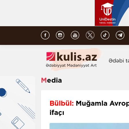
Ədəbi t
Media
Bülbül:
Muğamla Avropa 
ifaçı