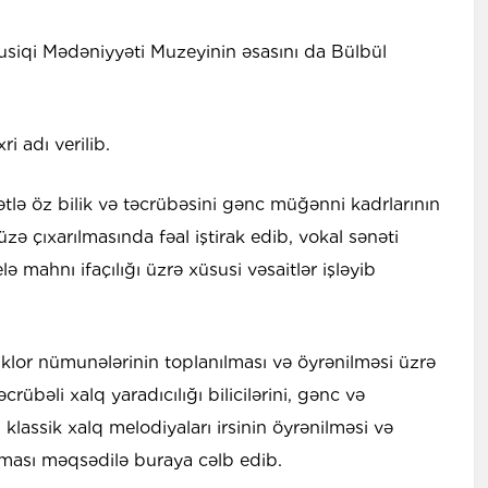
usiqi Mədəniyyəti Muzeyinin əsasını da Bülbül
ri adı verilib.
ə öz bilik və təcrübəsini gənc müğənni kadrlarının
üzə çıxarılmasında fəal iştirak edib, vokal sənəti
lə mahnı ifaçılığı üzrə xüsusi vəsaitlər işləyib
klor nümunələrinin toplanılması və öyrənilməsi üzrə
crübəli xalq yaradıcılığı bilicilərini, gənc və
i klassik xalq melodiyaları irsinin öyrənilməsi və
ması məqsədilə buraya cəlb edib.