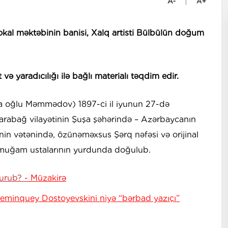
kal məktəbinin banisi, Xalq artisti Bülbülün doğum
ə yaradıcılığı ilə bağlı materialı təqdim edir.
a oğlu Məmmədov) 1897-ci il iyunun 27-də
rabağ vilayətinin Şuşa şəhərində – Azərbaycanın
inin vətənində, özünəməxsus Şərq nəfəsi və orijinal
 - muğam ustalarının yurdunda doğulub.
qurub?
- Müzakirə
Heminquey Dostoyevskini niyə “bərbad yazıçı”