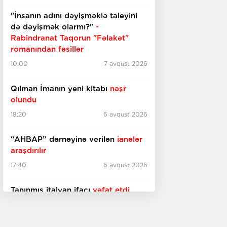
"İnsanın adını dəyişməklə taleyini
də dəyişmək olarmı?"
-
Rabindranat Taqorun "Fəlakət"
romanından fəsillər
10:00
7 avqust 2026
Qılman İmanın yeni kitabı
nəşr
olundu
18:20
6 avqust 2026
“AHBAP” dərnəyinə verilən
ianələr
araşdırılır
17:40
6 avqust 2026
Tanınmış italyan ifaçı
vəfat etdi
17:20
6 avqust 2026