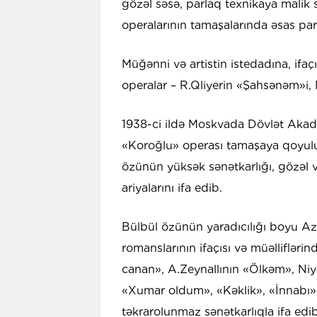
gözəl səsə, parlaq texnikaya malik 
operalarının tamaşalarında əsas par
Müğənni və artistin istedadına, ifa
operalar – R.Qliyerin «Şahsənəm»i,
1938-ci ildə Moskvada Dövlət Aka
«Koroğlu» operası tamaşaya qoyul
özünün yüksək sənətkarlığı, gözəl v
ariyalarını ifa edib.
Bülbül özünün yaradıcılığı boyu Az
romanslarının ifaçısı və müəllifləri
canan», A.Zeynallının «Ölkəm», Niy
«Xumar oldum», «Kəklik», «İnnabı»,
təkrarolunmaz sənətkarlıqla ifa edib