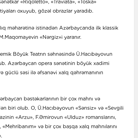
sənətkar «Riqoletto», «Traviata», «Toska»
tiyaları oxuyub, gözəl obrazlar yaradıb.
çılıq məharətinə istinadən Azərbaycanda ilk klassik
 M.Maqomayevin «Nərgiz»i yaranır.
demik Böyük Teatrın səhnəsində Ü.Hacıbəyovun
ub. Azərbaycan opera sənətinin böyük xadimi
ə güclü səsi ilə əfsanəvi xalq qəhrəmanının
ərbaycan bəstəkarlarının bir çox mahnı və
ndən biri olub. O, Ü.Hacıbəyovun «Sənsiz» və «Sevgili
azinin «Arzu», F.Əmirovun «Ulduz» romanslarını,
 «Mehribanım» və bir çox başqa xalq mahnılarını
.