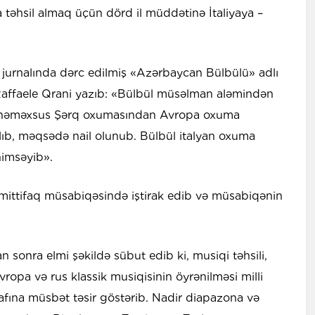
da təhsil almaq üçün dörd il müddətinə İtaliyaya –
a» jurnalında dərc edilmiş «Azərbaycan Bülbülü» adlı
affaele Qrani yazıb: «Bülbül müsəlman aləmindən
 özünəməxsus Şərq oxumasından Avropa oxuma
lıb, məqsədə nail olunub. Bülbül italyan oxuma
nimsəyib».
umittifaq müsabiqəsində iştirak edib və müsabiqənin
 sonra elmi şəkildə sübut edib ki, musiqi təhsili,
Avropa və rus klassik musiqisinin öyrənilməsi milli
işafına müsbət təsir göstərib. Nadir diapazona və