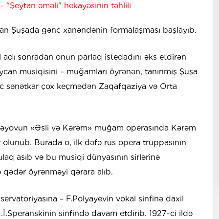
"
- "Şeytan əməli" hekayəsinin təhlili
olan Şuşada gənc xanəndənin formalaşması başlayıb.
ül adı sonradan onun parlaq istedadını əks etdirən
rbaycan musiqisini – muğamları öyrənən, tanınmış Şuşa
ənc sənətkar çox keçmədən Zaqafqaziya və Orta
ıbəyovun «Əsli və Kərəm» muğam operasında Kərəm
 olunub. Burada o, ilk dəfə rus opera truppasının
ulaq asıb və bu musiqi dünyasının sirlərinə
ə qədər öyrənməyi qərara alıb.
ervatoriyasına – F.Polyayevin vokal sinfinə daxil
.İ.Speranskinin sinfində davam etdirib. 1927-ci ildə