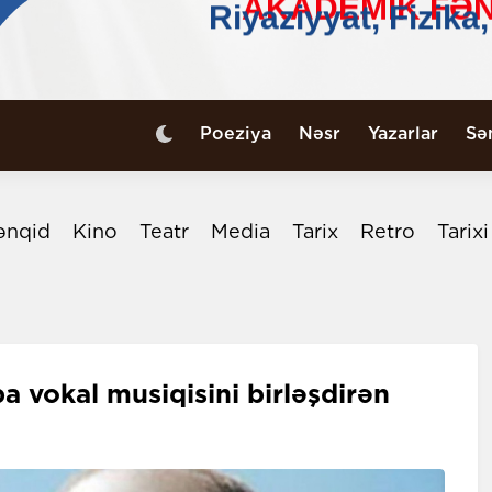
Poeziya
Nəsr
Yazarlar
Sə
ənqid
Kino
Teatr
Media
Tarix
Retro
Tarix
vokal musiqisini birləşdirən