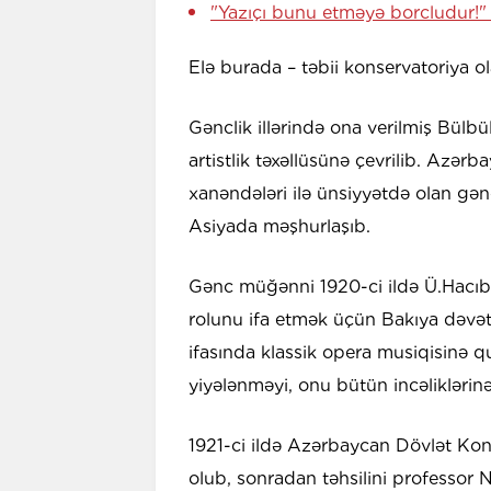
"Yazıçı bunu etməyə borcludur!
Elə burada – təbii konservatoriya 
Gənclik illərində ona verilmiş Bülb
artistlik təxəllüsünə çevrilib. Azə
xanəndələri ilə ünsiyyətdə olan g
Asiyada məşhurlaşıb.
Gənc müğənni 1920-ci ildə Ü.Hac
rolunu ifa etmək üçün Bakıya dəvət
ifasında klassik opera musiqisinə q
yiyələnməyi, onu bütün incəliklərin
1921-ci ildə Azərbaycan Dövlət Kons
olub, sonradan təhsilini professor N