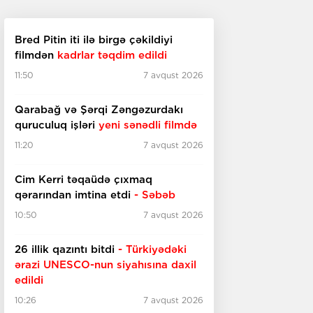
Bred Pitin iti ilə birgə çəkildiyi
filmdən
kadrlar təqdim edildi
11:50
7 avqust 2026
Qarabağ və Şərqi Zəngəzurdakı
quruculuq işləri
yeni sənədli filmdə
11:20
7 avqust 2026
Cim Kerri təqaüdə çıxmaq
qərarından imtina etdi
- Səbəb
10:50
7 avqust 2026
26 illik qazıntı bitdi
- Türkiyədəki
ərazi UNESCO-nun
siyahısına daxil
edildi
10:26
7 avqust 2026