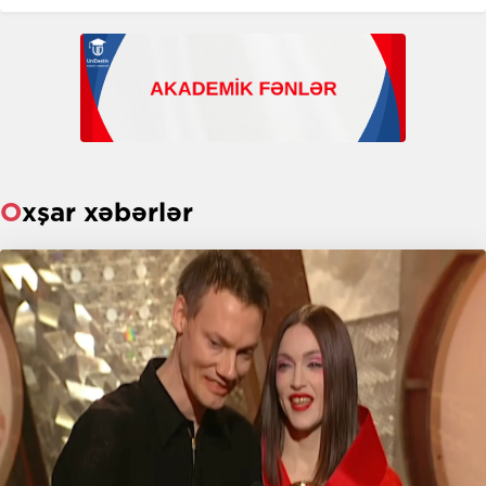
Oxşar xəbərlər