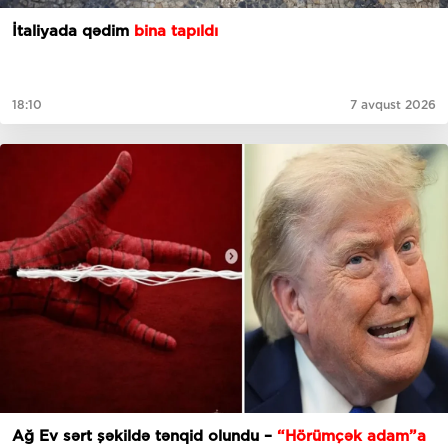
İtaliyada qədim
bina tapıldı
18:10
7 avqust 2026
Ağ Ev sərt şəkildə tənqid olundu –
“Hörümçək adam”a