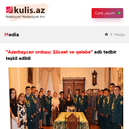
Canlı yayım
Media
Media
“Azərbaycan ordusu: Şücaət və qələbə”
adlı tədbir
təşkil edildi