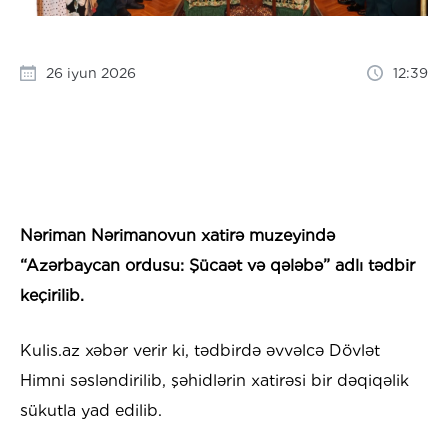
26 iyun 2026
12:39
Nəriman Nərimanovun xatirə muzeyində
“Azərbaycan ordusu: Şücaət və qələbə” adlı tədbir
keçirilib.
Kulis.az xəbər verir ki, tədbirdə əvvəlcə Dövlət
Himni səsləndirilib, şəhidlərin xatirəsi bir dəqiqəlik
sükutla yad edilib.