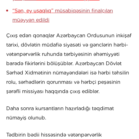
“Sən, ey uşaqlıq”
müsabiqəsinin finalçıları
müəyyən edildi
Çıxış edən qonaqlar Azərbaycan Ordusunun inkişaf
tarixi, dövlətin müdafiə siyasəti və gənclərin hərbi-
vətənpərvərlik ruhunda tərbiyəsinin əhəmiyyəti
barədə fikirlərini bölüşüblər. Azərbaycan Dövlət
Sərhəd Xidmətinin nümayəndələri isə hərbi təhsilin
rolu, sərhədlərin qorunması və hərbçi peşəsinin
şərəfli missiyası haqqında çıxış ediblər.
Daha sonra kursantların hazırladığı təqdimat
nümayiş olunub.
Tədbirin bədii hissəsində vətənpərvərlik