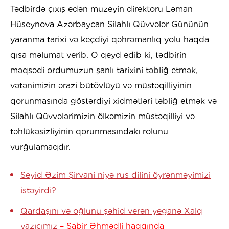
Tədbirdə çıxış edən muzeyin direktoru Ləman
Hüseynova Azərbaycan Silahlı Qüvvələr Gününün
yaranma tarixi və keçdiyi qəhrəmanlıq yolu haqda
qısa məlumat verib. O qeyd edib ki, tədbirin
məqsədi ordumuzun şanlı tarixini təbliğ etmək,
vətənimizin ərazi bütövlüyü və müstəqilliyinin
qorunmasında göstərdiyi xidmətləri təbliğ etmək və
Silahlı Qüvvələrimizin ölkəmizin müstəqilliyi və
təhlükəsizliyinin qorunmasındakı rolunu
vurğulamaqdır.
Seyid Əzim Şirvani niyə rus dilini öyrənməyimizi
istəyirdi?
Qardaşını və oğlunu şəhid verən yeganə Xalq
yazıçımız
– Sabir Əhmədli haqqında