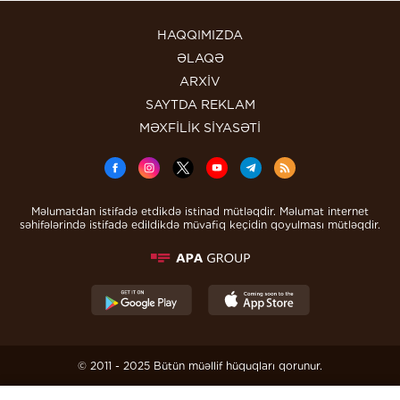
HAQQIMIZDA
ƏLAQƏ
ARXİV
SAYTDA REKLAM
MƏXFİLİK SİYASƏTİ
Məlumatdan istifadə etdikdə istinad mütləqdir. Məlumat internet
səhifələrində istifadə edildikdə müvafiq keçidin qoyulması mütləqdir.
© 2011 - 2025 Bütün müəllif hüquqları qorunur.