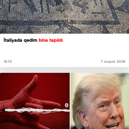
İtaliyada qədim
bina tapıldı
18:10
7 avqust 2026