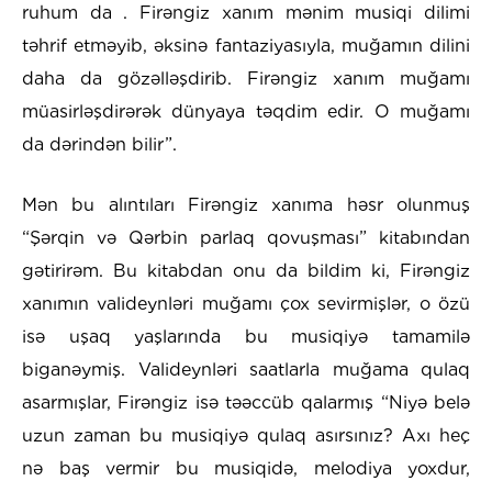
ruhum da . Firəngiz xanım mənim musiqi dilimi
təhrif etməyib, əksinə fantaziyasıyla, muğamın dilini
daha da gözəlləşdirib. Firəngiz xanım muğamı
müasirləşdirərək dünyaya təqdim edir. O muğamı
da dərindən bilir”.
Mən bu alıntıları Firəngiz xanıma həsr olunmuş
“Şərqin və Qərbin parlaq qovuşması” kitabından
gətirirəm. Bu kitabdan onu da bildim ki, Firəngiz
xanımın valideynləri muğamı çox sevirmişlər, o özü
isə uşaq yaşlarında bu musiqiyə tamamilə
biganəymiş. Valideynləri saatlarla muğama qulaq
asarmışlar, Firəngiz isə təəccüb qalarmış “Niyə belə
uzun zaman bu musiqiyə qulaq asırsınız? Axı heç
nə baş vermir bu musiqidə, melodiya yoxdur,