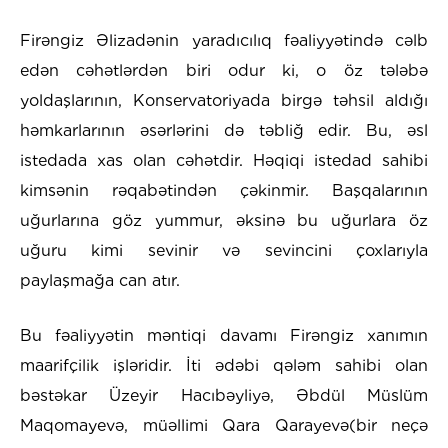
Firəngiz Əlizadənin yaradıcılıq fəaliyyətində cəlb
edən cəhətlərdən biri odur ki, o öz tələbə
yoldaşlarının, Konservatoriyada birgə təhsil aldığı
həmkarlarının əsərlərini də təbliğ edir. Bu, əsl
istedada xas olan cəhətdir. Həqiqi istedad sahibi
kimsənin rəqabətindən çəkinmir. Başqalarının
uğurlarına göz yummur, əksinə bu uğurlara öz
uğuru kimi sevinir və sevincini çoxlarıyla
paylaşmağa can atır.
Bu fəaliyyətin məntiqi davamı Firəngiz xanımın
maarifçilik işləridir. İti ədəbi qələm sahibi olan
bəstəkar Üzeyir Hacıbəyliyə, Əbdül Müslüm
Maqomayevə, müəllimi Qara Qarayevə(bir neçə