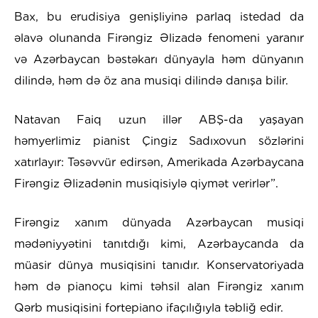
Bax, bu erudisiya genişliyinə parlaq istedad da
əlavə olunanda Firəngiz Əlizadə fenomeni yaranır
və Azərbaycan bəstəkarı dünyayla həm dünyanın
dilində, həm də öz ana musiqi dilində danışa bilir.
Natavan Faiq uzun illər ABŞ-da yaşayan
həmyerlimiz pianist Çingiz Sadıxovun sözlərini
xatırlayır: Təsəvvür edirsən, Amerikada Azərbaycana
Firəngiz Əlizadənin musiqisiylə qiymət verirlər”.
Firəngiz xanım dünyada Azərbaycan musiqi
mədəniyyətini tanıtdığı kimi, Azərbaycanda da
müasir dünya musiqisini tanıdır. Konservatoriyada
həm də pianoçu kimi təhsil alan Firəngiz xanım
Qərb musiqisini fortepiano ifaçılığıyla təbliğ edir.