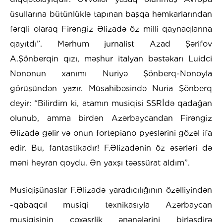
üsullarına bütünlüklə tapınan başqa həmkarlarından
fərqli olaraq Firəngiz Əlizadə öz milli qaynaqlarına
qayıtdı”. Mərhum jurnalist Azad Şərifov
A.Şönberqin qızı, məşhur italyan bəstəkarı Luidci
Nononun xanımı Nuriyə Şönberq-Nonoyla
görüşündən yazır. Müsahibəsində Nuria Şönberq
deyir: “Bilirdim ki, atamın musiqisi SSRİdə qadağan
olunub, amma birdən Azərbaycandan Firəngiz
Əlizadə gəlir və onun fortepiano pyeslərini gözəl ifa
edir. Bu, fantastikadır! F.Əlizadənin öz əsərləri də
məni heyran qoydu. Ən yaxşı təəssürat aldım”.
Musiqişünaslar F.Əlizadə yaradıcılığının özəlliyindən
-qabaqcıl musiqi texnikasıyla Azərbaycan
musiqisinin çoxəsrlik ənənələrini birləşdirə