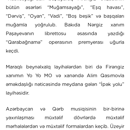
bütün əsərləri “Muğamsayağı”, “Eşq havası”,
“Dərviş”, “Oyan”, “Vadi”, “Boş beşik” və başqaları
muğamla yoğrulub. Bakıda Nərgiz xanım
Paşayevanın librettosu əsasında yazdığı
“Qarabağnamə” operasının premyerası uğurla
keçdi.
Maraqlı beynəlxalq layihələrdən biri də Firəngiz
xanımın Yo Yo MO və xanəndə Alim Qasımovla
əməkdaşlığı nəticəsində meydana gələn “İpək yolu”
layihəsidir.
Azərbaycan və Qərb musiqisinin bir-birinə
yaxınlaşması müxtəlif dövrlərdə müxtəlif
mərhələlərdən və müxtəlif formalardan keçib. Üzeyir