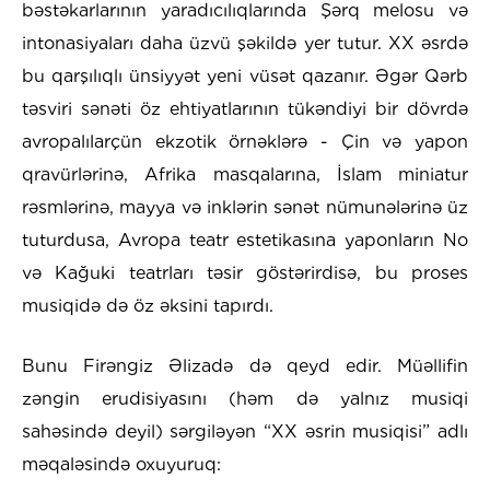
bəstəkarlarının yaradıcılıqlarında Şərq melosu və
intonasiyaları daha üzvü şəkildə yer tutur. XX əsrdə
bu qarşılıqlı ünsiyyət yeni vüsət qazanır. Əgər Qərb
təsviri sənəti öz ehtiyatlarının tükəndiyi bir dövrdə
avropalılarçün ekzotik örnəklərə - Çin və yapon
qravürlərinə, Afrika masqalarına, İslam miniatur
rəsmlərinə, mayya və inklərin sənət nümunələrinə üz
tuturdusa, Avropa teatr estetikasına yaponların No
və Kağuki teatrları təsir göstərirdisə, bu proses
musiqidə də öz əksini tapırdı.
Bunu Firəngiz Əlizadə də qeyd edir. Müəllifin
zəngin erudisiyasını (həm də yalnız musiqi
sahəsində deyil) sərgiləyən “XX əsrin musiqisi” adlı
məqaləsində oxuyuruq: