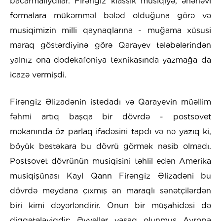
bacarmalıydılar. Firəngiz klassik musiqiyə, ənənəvi
formalara mükəmməl bələd olduğuna görə və
musiqimizin milli qaynaqlarına - muğama xüsusi
maraq göstərdiyinə görə Qarayev tələbələrindən
yalnız ona dodekafoniya texnikasında yazmağa da
icazə vermişdi.
Firəngiz Əlizadənin istedadı və Qarayevin müəllim
fəhmi artıq başqa bir dövrdə - postsovet
məkanında öz parlaq ifadəsini tapdı və nə yazıq ki,
böyük bəstəkara bu dövrü görmək nəsib olmadı.
Postsovet dövrünün musiqisini təhlil edən Amerika
musiqişünası Kayl Qann Firəngiz Əlizadəni bu
dövrdə meydana çıxmış ən maraqlı sənətçilərdən
biri kimi dəyərləndirir. Onun bir müşahidəsi də
diqqətəlayiqdir: Əvvəllər yasaq olunmuş Avropa