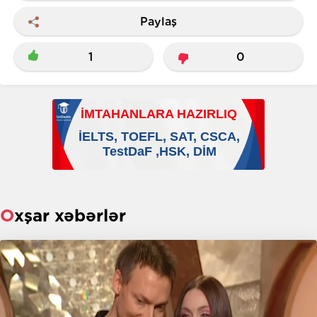
Paylaş
1
0
Oxşar xəbərlər