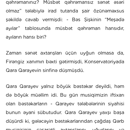
qəhrəmanınız? Müsbət qəhrəmansız sənət əsəri
olmaz” tələbiylə irad tutanda şair özünəməxsus
şəkildə cavab vermişdi: - Bəs Şişkinin “Meşədə
ayılar” tablosunda müsbət qəhrəman hansıdır,
ayıların hansı biri?
Zaman sənət axtarışları üçün uyğun olmasa da,
Firəngiz xanımın bəxti gətirmişdi, Konservatoriyada
Qara Qarayevin sinfinə düşmüşdü.
Qara Qarayev yalnız böyük bəstəkar deyildi, həm
də böyük müəllim idi. Bu gün musiqimizin iftixarı
olan bəstəkarların - Qarayev tələbələrinin siyahisi
bunun əyani sübutudur. Qara Qarayev yaxşı başa
düşürdi ki, gələcəyin bəstəkarlarından çağdaş Qərb
musiqisinin cəsarətli axtarışlarını, uğurlarını və