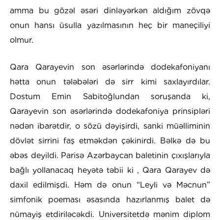
amma bu gözəl əsəri dinləyərkən aldığım zövqə
onun hansı üsulla yazılmasının heç bir maneçiliyi
olmur.
Qara Qarayevin son əsərlərində dodekafoniyanı
hətta onun tələbələri də sirr kimi saxlayırdılar.
Dostum Emin Sabitoğlundan soruşanda ki,
Qarayevin son əsərlərində dodekafoniya prinsipləri
nədən ibarətdir, o sözü dəyişirdi, sanki müəlliminin
dövlət sirrini faş etməkdən çəkinirdi. Bəlkə də bu
əbəs deyildi. Parisə Azərbaycan baletinin çıxışlarıyla
bağlı yollanacaq heyətə təbii ki , Qara Qarayev də
daxil edilmişdi. Həm də onun “Leyli və Məcnun”
simfonik poeması əsasında hazırlanmış balet də
nümayiş etdiriləcəkdi. Universitetdə mənim diplom