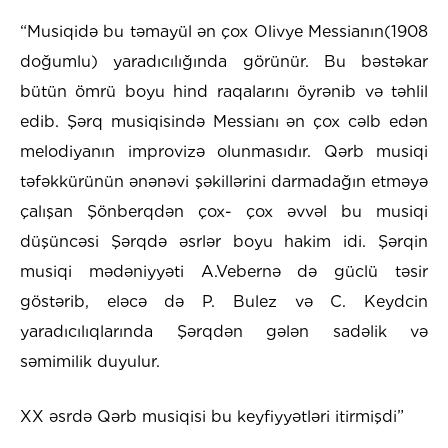
“Musiqidə bu təmayül ən çox Olivye Messianın(1908
doğumlu) yaradıcılığında görünür. Bu bəstəkar
bütün ömrü boyu hind raqalarını öyrənib və təhlil
edib. Şərq musiqisində Messianı ən çox cəlb edən
melodiyanın improvizə olunmasıdır. Qərb musiqi
təfəkkürünün ənənəvi şəkillərini darmadağın etməyə
çalışan Şönberqdən çox- çox əvvəl bu musiqi
düşüncəsi Şərqdə əsrlər boyu hakim idi. Şərqin
musiqi mədəniyyəti A.Vebernə də güclü təsir
göstərib, eləcə də P. Bulez və C. Keydcin
yaradıcılıqlarında Şərqdən gələn sadəlik və
səmimilik duyulur.
XX əsrdə Qərb musiqisi bu keyfiyyətləri itirmişdi”