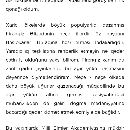
də Bəstəkarlar İttifaqında “Müasirlərlə görüş”lərin ilk
qonağı oldum.
Xarici ölkələrdə böyük populyarlıq qazanmış
Firəngiz Əlizadənin neçə illərdir öz həyatını
Bəstəkarlar İtttifaqına həsr etməsi fədakarlıqdır.
Yaradıcılıq təşkilatına rəhbərlik etməyin nə qədər
çətin iş olduğunu yaxşı bilirəm. Firəngiz xanım da
zərif qadın çiyinlərində bu ağır yükü daşımasını
dəyərincə qiymətləndirirəm. Neçə - neçə ölkədə
daha böyük uğurlar qazanacağı müqabilində bu
ağır yükün altına girməsi xasiyyətindəki
mübarizlikdən də gəlir, doğma mədəniyyətinə
bacardığı qədər xidmət etmək əzmiylə də bağlıdır.
Bu yaxınlarda Milli Elmlər Akademiyasına müxbir