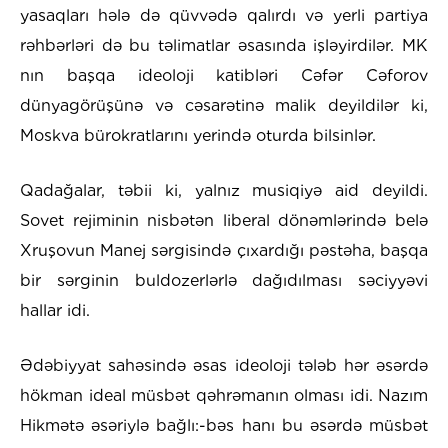
yasaqları hələ də qüvvədə qalırdı və yerli partiya
rəhbərləri də bu təlimatlar əsasında işləyirdilər. MK
nın başqa ideoloji katibləri Cəfər Cəforov
dünyagörüşünə və cəsarətinə malik deyildilər ki,
Moskva bürokratlarını yerində oturda bilsinlər.
Qadağalar, təbii ki, yalnız musiqiyə aid deyildi.
Sovet rejiminin nisbətən liberal dönəmlərində belə
Xruşovun Manej sərgisində çıxardığı pəstəha, başqa
bir sərginin buldozerlərlə dağıdılması səciyyəvi
hallar idi.
Ədəbiyyat sahəsində əsas ideoloji tələb hər əsərdə
hökman ideal müsbət qəhrəmanın olması idi. Nazım
Hikmətə əsəriylə bağlı:-bəs hanı bu əsərdə müsbət