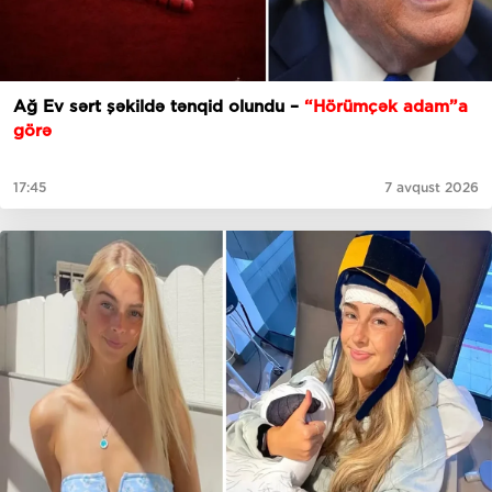
Ağ Ev sərt şəkildə tənqid olundu –
“Hörümçək adam”a
görə
17:45
7 avqust 2026