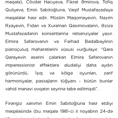
məqalə), Cövdət Hacıyevə, Fikrət Əmirova, Tofiq
Quliyevə, Emin Sabitoğluna, Vaqif Mustafazadəyə
məqalələr həsr edir. Müslim Maqomayevin, Nazim
Rzayevin, Fidan və Xuraman Qasımovaların, Əzizə
Mustafazadənin konsertlərinə retsenziyalar yazır.
Elmira Səfərovanın və Fərhad Bədəlbəylinin
pianoçuluq məharətlərini xüsusi vurğulayır. “Qara
Qarayevin əsərini çalarkən Elmira Səfərovanın
imperessionist effektlərə aludəliyi daha aydın
görünürdü. İşıq və kölgə oyunları, zərif
harmoniyalar, passajların tüğyanı - bütün bunlar
vahid mənəvi ovqatın seyrinə tabe edilmişdi”.
Firəngiz xanımın Emin Sabitoğluna həsr etdiyi
məqaləsində (bu məqalə 1981-ci il noyabrın 24-də