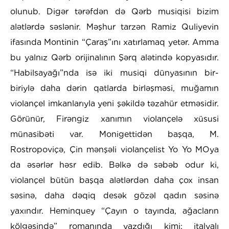
olunub. Digər tərəfdən də Qərb musiqisi bizim
alətlərdə səslənir. Məşhur tarzən Ramiz Quliyevin
ifasında Montinin “Çaraş”ını xatırlamaq yetər. Amma
bu yalnız Qərb orijinalının Şərq alətində kopyasıdır.
“Habilsayağı”nda isə iki musiqi dünyasının bir-
biriylə daha dərin qatlarda birləşməsi, muğamın
violançel imkanlarıyla yeni şəkildə təzahür etməsidir.
Görünür, Firəngiz xanımın violançelə xüsusi
münasibəti var. Monigettidən başqa, M.
Rostropoviçə, Çin mənşəli violançelist Yo Yo MOya
da əsərlər həsr edib. Bəlkə də səbəb odur ki,
violançel bütün başqa alətlərdən daha çox insan
səsinə, daha dəqiq desək gözəl qadın səsinə
yaxındır. Heminquey “Çayın o tayında, ağacların
kölgəsində” romanında yazdığı kimi: italyalı