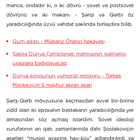
məncə, ondadır ki, o iki dövrü - sovet və postsovet
dövrünü və iki məkanı - Şərqi və Qərbi öz
yaradıcılığında üzvü vəhdət şəklində birləşdirə bilib.
Qum adası
- Mübariz Örənin hekayəsi
Şakira Dünya Çempionatı mahnısının gəlirlərini
uşaqlara bağışlayacaq
Dünya kinosunun yumorist rejissoru
- Tomas
Mankeviçin 5 məşhur ekran əsəri
Şərq-Qərb mövzusuna keçməzdən əvvəl bir-birinə
zidd olan iki epoxanın bəstəkarın yaradıcılığında yer
almasından söz açmaq istərdim. Sovet ideoloji
xurufatının ən qatı zamanlarında dahi Şostakoviçin
əsərləri “musiqi əvəzinə hay-küy” adlandırılırdı və