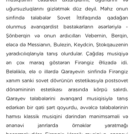
uğursuzluqlarını gizlətmək düz deyil. Məhz onun
sinfində tələbələr Sovet İttifaqında qadağan
olunmuş avanqardist bəstəkarların əsərləriylə -
Şönberqin və onun ardıcılları Vebernin, Berqin,
eləcə də Messianın, Bulezin, Keydcin, Ştokqauzenin
yaradıcılıqlarıyla tanış olurdular. Çağdaş musiqiyə
ən çox maraq göstərən Firəngiz Əlizadə idi.
Beləliklə, elə o illərdə Qarayevin sinfində Firəngiz
xanım sanki sovet dövrünün estetikasıyla postsovet
dönəmininin estetikası arasında körpü salırdı.
Qarayev tələbələrini avanqard musiqisiylə tanış
edərkən bir qəti şərt qoyurdu, əvvəlcə tələbələrinin
hamısı klassik musiqini dərindən mənimsəməli və
ənənəvi janrlarda örnəklər yaratmağı