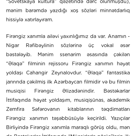
“Sovetskaya kultura” qəzetində dərc olunmuşdu),
mənim barəmdə yazdığı xoş sözləri minnətdarlıq
hissiylə xatırlayıram.
Firəngiz xanımla ailəvi yaxınlığımız da var. Anamın -
Nigar Rəfibəylinin sözlərinə üç vokal əsər
bəstələyib. Mənim ssenarim əsasında çəkilən
“Əlaqə” filminin rejissoru Firəngiz xanımın həyat
yoldaşı Cahangir Zeynalovdur. “Əlaqə” fantastika
janrında çəkilmiş ilk Azərbaycan filmidir və bu filmin
musiqisi Firəngiz Əlizadənindir. Bəstəkarlar
İttifaqında həyat yoldaşım, musiqişünas, akademik
Zemfira Səfərovanın kitablarının təqdimatları
Firəngiz xanımın təşəbbüsüylə keçirildi. Yazıçılar
Birliyində Firəngiz xanımla maraqlı görüş oldu, mən