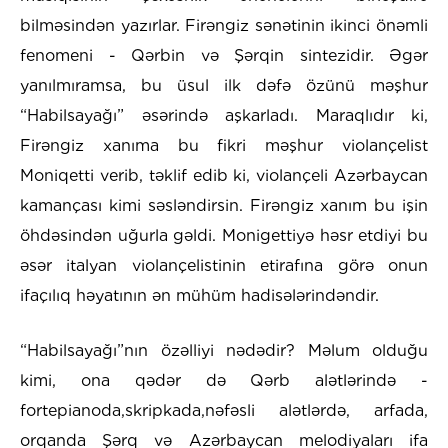
bilməsindən yazırlar. Firəngiz sənətinin ikinci önəmli
fenomeni - Qərbin və Şərqin sintezidir. Əgər
yanılmıramsa, bu üsul ilk dəfə özünü məşhur
“Habilsayağı” əsərində aşkarladı. Maraqlıdır ki,
Firəngiz xanıma bu fikri məşhur violançelist
Moniqetti verib, təklif edib ki, violançeli Azərbaycan
kamançası kimi səsləndirsin. Firəngiz xanım bu işin
öhdəsindən uğurla gəldi. Monigettiyə həsr etdiyi bu
əsər italyan violançelistinin etirafına görə onun
ifaçılıq həyatının ən mühüm hadisələrindəndir.
“Habilsayağı”nın özəlliyi nədədir? Məlum olduğu
kimi, ona qədər də Qərb alətlərində -
fortepianoda,skripkada,nəfəsli alətlərdə, arfada,
orqanda Şərq və Azərbaycan melodiyaları ifa