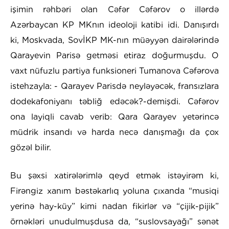
işimin rəhbəri olan Cəfər Cəfərov o illərdə
Azərbaycan KP MKnın ideoloji katibi idi. Danışırdı
ki, Moskvada, SovİKP MK-nın müəyyən dairələrində
Qarayevin Parisə getməsi etiraz doğurmuşdu. O
vaxt nüfuzlu partiya funksioneri Tumanova Cəfərova
istehzayla: - Qarayev Parisdə neyləyəcək, fransızlara
dodekafoniyanı təbliğ edəcək?-demişdi. Cəfərov
ona layiqli cavab verib: Qara Qarayev yetərincə
müdrik insandı və harda necə danışmağı da çox
gözəl bilir.
Bu şəxsi xatirələrimlə qeyd etmək istəyirəm ki,
Firəngiz xanım bəstəkarlıq yoluna çıxanda “musiqi
yerinə hay-küy” kimi nadan fikirlər və “çijik-pijik”
örnəkləri unudulmuşdusa da, “suslovsayağı” sənət