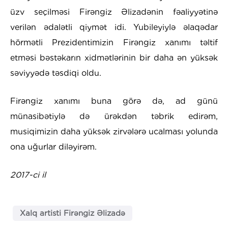
üzv seçilməsi Firəngiz Əlizadənin fəaliyyətinə
verilən ədalətli qiymət idi. Yubileyiylə əlaqədar
hörmətli Prezidentimizin Firəngiz xanımı təltif
etməsi bəstəkarın xidmətlərinin bir daha ən yüksək
səviyyədə təsdiqi oldu.
Firəngiz xanımı buna görə də, ad günü
münasibətiylə də ürəkdən təbrik edirəm,
musiqimizin daha yüksək zirvələrə ucalması yolunda
ona uğurlar diləyirəm.
2017-ci il
Xalq artisti Firəngiz Əlizadə