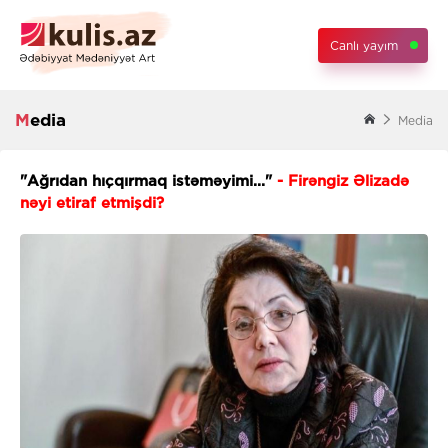
Canlı yayım
Media
Media
"Ağrıdan hıçqırmaq istəməyimi..."
- Firəngiz Əlizadə
nəyi etiraf etmişdi?