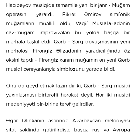
Hacıbəyov musiqidə tamamilə yeni bir janr - Muğam
operasını yaratdı. Fikrət Əmirov simfonik
muğamların müəllifi oldu, Vaqif Mustafazadənin
caz-muğam improvizələri bu yolda başqa bir
mərhələ təşkil etdi. Qərb - Şərq qovuşmasının yeni
mərhələsi Firəngiz Əlizadənin yaradıcılığında öz
əksini tapdı - Firəngiz xanım muğamın ən yeni Qərb
musiqi cərəyanlarıyla simbiozunu yarada bildi.
Onu da qeyd etmək lazımdır ki, Qərb - Şərq musiqi
yaxınlaşması birtərəfli hərəkət deyil. Hər iki musiqi
mədəniyyəti bir-birinə tərəf gəlirdilər.
Əgər Qlinkanın əsərində Azərbaycan melodiyası
sitat şəklində gətirilirdisə, başqa rus və Avropa