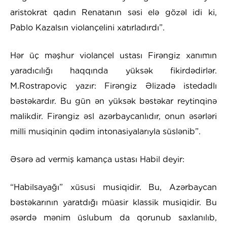
aristokrat qadın Renatanın səsi elə gözəl idi ki,
Pablo Kazalsın violançelini xatırladırdı”.
Hər üç məşhur violançel ustası Firəngiz xanımın
yaradıcılığı haqqında yüksək fikirdədirlər.
M.Rostrapoviç yazır: Firəngiz Əlizadə istedadlı
bəstəkardır. Bu gün ən yüksək bəstəkar reytinqinə
malikdir. Firəngiz əsl azərbaycanlıdır, onun əsərləri
milli musiqinin qədim intonasiyalarıyla süslənib”.
Əsərə ad vermiş kamança ustası Habil deyir:
“Habilsayağı” xüsusi musiqidir. Bu, Azərbaycan
bəstəkarının yaratdığı müasir klassik musiqidir. Bu
əsərdə mənim üslubum da qorunub saxlanılıb,