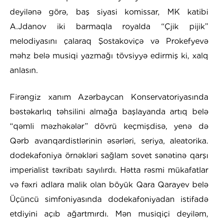
deyilənə görə, baş siyasi komissar, MK katibi
A.Jdanov iki barmaqla royalda “Çjik pijik”
melodiyasını çalaraq Şostakoviçə və Prokefyevə
məhz belə musiqi yazmağı tövsiyyə edirmiş ki, xalq
anlasın.
Firəngiz xanım Azərbaycan Konservatoriyasında
bəstəkarlıq təhsilini almağa başlayanda artıq belə
“qəmli məzhəkələr” dövrü keçmişdisə, yenə də
Qərb avanqardistlərinin əsərləri, seriya, aleatorika.
dodekafoniya örnəkləri sağlam sovet sənətinə qarşı
imperialist təxribatı sayılırdı. Hətta rəsmi mükafatlar
və fəxri adlara malik olan böyük Qara Qarayev belə
Üçüncü simfoniyasında dodekafoniyadan istifadə
etdiyini açıb ağartmırdı. Mən musiqiçi deyiləm,