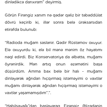
dinlədikcə darıxıram” deyirmiş.
Görün Firəngiz xanım nə qədər qəliz bir təbəddülat
dövrü keçirib ki, illər sonra belə ürəksarsıdan
etirafda bulunub:
“Radioda muğam səslənir. Qədir Rüstəmov oxuyur.
Elə oxuyurdu ki, elə bil mənə mənim öz həyatımı
nəql edirdi. Biz Konservatoriya da əlbəttə, muğamı
öyrənirdik. Mən artıq onun əzəmətini başa
düşürdüm. Amma bax belə bir halı - muğamı
dinləyərək ağrıdan hıçqırmaq istəməyimi o vaxtlar
muğamı dinləyərək ağrıdan hıçqırmaq istəməyimi o
vaxtlar yaşamamışdım”.”.
“Habilsayağı”dan başlayaraq Firəngiz Əlizadənin