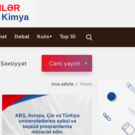
nət
Debat
Kulis+
Top 10
i Şəxsiyyət
Canlı yayım
Ana səhifə
Media