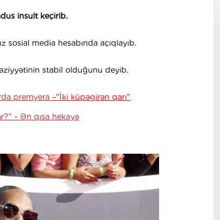
us insult keçirib.
qız sosial media hesabında açıqlayıb.
ziyyətinin stabil olduğunu deyib.
atrda premyera
–"İki küpəgirən qarı"
ar?" - Ən qısa hekayə