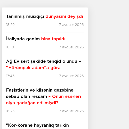
Tanınmış musiqiçi
dünyasını dəyişdi
18:29
7 avqust 2026
İtaliyada qədim
bina tapıldı
18:10
7 avqust 2026
Ağ Ev sərt şəkildə tənqid olundu –
“Hörümçək adam”a görə
17:45
7 avqust 2026
Faşistlərin və kilsənin qəzəbinə
səbəb olan rəssam
– Onun əsərləri
niyə qadağan edilmişdi?
16:25
7 avqust 2026
"Kor-koranə heyranlıq tarixin