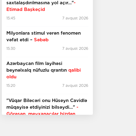
saxtalaşdırılmasına yol açır..."
-
Etimad Başkeçid
15:45
7 avqust 2026
Milyonlara stimul verən fenomen
vəfat etdi –
Səbəb
15:30
7 avqust 2026
Azərbaycan film layihəsi
beynəlxalq nüfuzlu qrantın
qalibi
oldu
15:20
7 avqust 2026
"Vüqar Biləcəri onu Hüseyn Cavidlə
müqayisə etdiyinizi bilsəydi..."
-
Görəsən, meyxanaçılar bizdən
inciməz ki?
15:00
7 avqust 2026