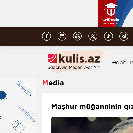
Ədəbi t
Media
Məşhur müğənninin qı