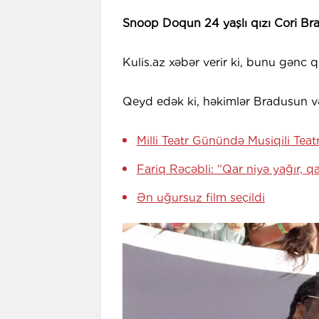
Snoop Doqun 24 yaşlı qızı Cori Brad
Kulis.az xəbər verir ki, bunu gənc 
Qeyd edək ki, həkimlər Bradusun və
Milli Teatr Günündə Musiqili Te
Fariq Rəcəbli: “Qar niyə yağır, q
Ən uğursuz film seçildi