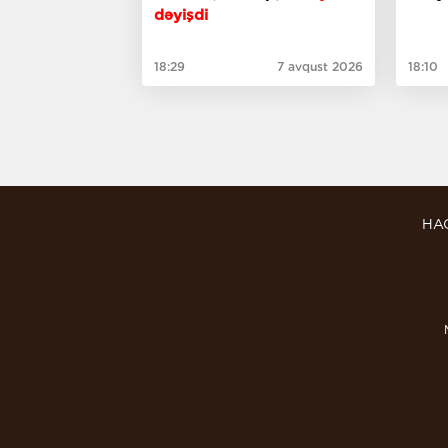
dəyişdi
18:29
7 avqust 2026
18:10
HA