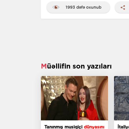
1993 dəfə oxunub
Müəllifin son yazıları
Tanınmış musiqiçi
dünyasını
İtal