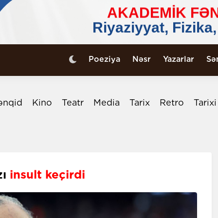
Poeziya
Nəsr
Yazarlar
Sə
ənqid
Kino
Teatr
Media
Tarix
Retro
Tarix
zı
insult keçirdi