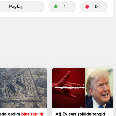
Paylaş
1
0
iyada qədim
bina tapıldı
Ağ Ev sərt şəkildə tənqid