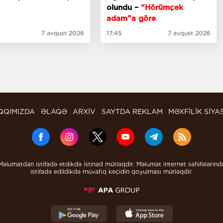
olundu –
“Hörümçək
adam”a görə
7 avqust 2026
17:45
7 avqust 2026
QQIMIZDA
ƏLAQƏ
ARXİV
SAYTDA REKLAM
MƏXFİLİK SİYA
Məlumatdan istifadə etdikdə istinad mütləqdir. Məlumat internet səhifələrind
istifadə edildikdə müvafiq keçidin qoyulması mütləqdir.