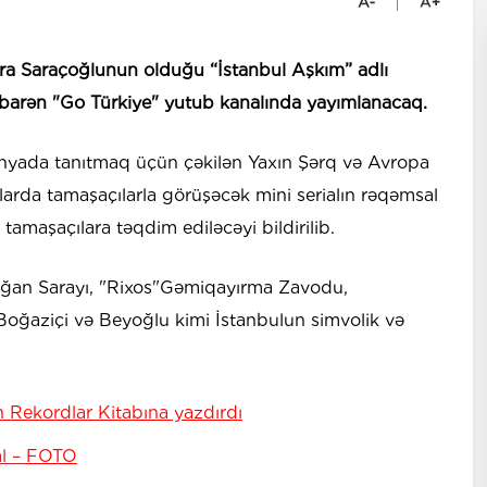
ra Saraçoğlunun olduğu “İstanbul Aşkım” adlı
etibarən "Go Türkiye" yutub kanalında yayımlanacaq.
 dünyada tanıtmaq üçün çəkilən Yaxın Şərq və Avropa
larda tamaşaçılarla görüşəcək mini serialın rəqəmsal
 tamaşaçılara təqdim ediləcəyi bildirilib.
rağan Sarayı, "Rixos"Gəmiqayırma Zavodu,
oğaziçi və Beyoğlu kimi İstanbulun simvolik və
 Rekordlar Kitabına yazdırdı
l –
FOTO