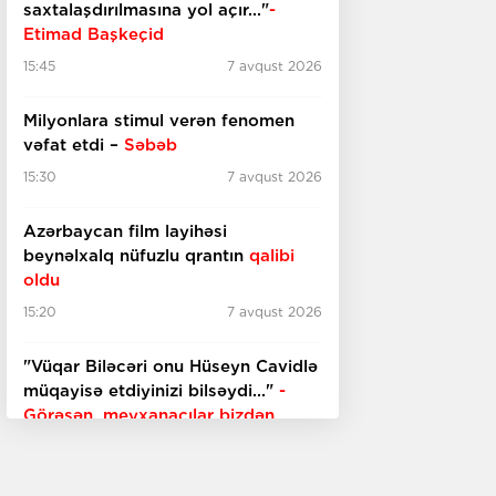
saxtalaşdırılmasına yol açır..."
-
Etimad Başkeçid
15:45
7 avqust 2026
Milyonlara stimul verən fenomen
vəfat etdi –
Səbəb
15:30
7 avqust 2026
Azərbaycan film layihəsi
beynəlxalq nüfuzlu qrantın
qalibi
oldu
15:20
7 avqust 2026
"Vüqar Biləcəri onu Hüseyn Cavidlə
müqayisə etdiyinizi bilsəydi..."
-
Görəsən, meyxanaçılar bizdən
inciməz ki?
15:00
7 avqust 2026