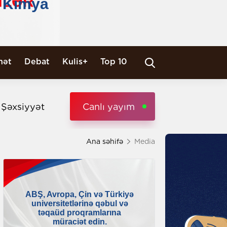
nət
Debat
Kulis+
Top 10
i Şəxsiyyət
Canlı yayım
Ana səhifə
Media