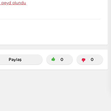
a qeyd olundu
Paylaş
0
0