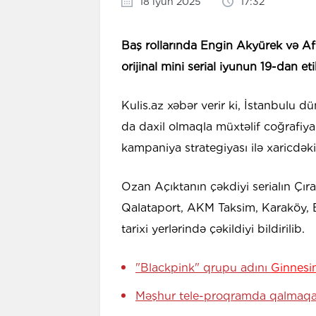
18 iyun 2025
17:32
Baş rollarında Engin Akyürek və Af
orijinal mini serial iyunun 19-dan 
Kulis.az xəbər verir ki, İstanbulu
da daxil olmaqla müxtəlif coğrafiya
kampaniya strategiyası ilə xaricdəki
Ozan Açıktanın çəkdiyi serialın Çı
Qalataport, AKM Taksim, Karaköy, B
tarixi yerlərində çəkildiyi bildirilib.
"Blackpink" qrupu adını
Ginnesin
Məşhur tele-proqramda qalmaqa