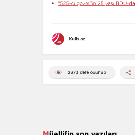
“525-ci qəzet”in 25 yaşı BDU-d
Kulis.az
2373 dəfə oxunub
Müəllifin son yazıları