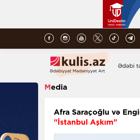
Ədəbi t
Media
Afra Saraçoğlu və Engi
"İstanbul Aşkım"