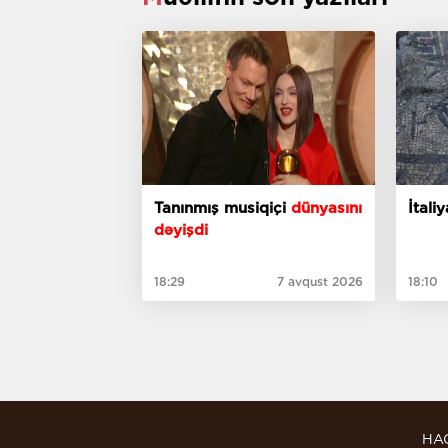
Tanınmış musiqiçi
dünyasını
İtal
dəyişdi
18:29
7 avqust 2026
18:10
HA