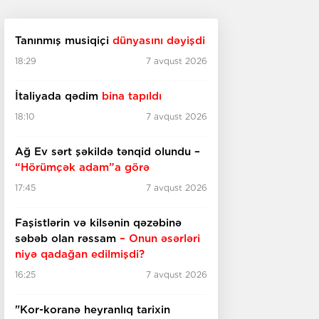
Tanınmış musiqiçi
dünyasını dəyişdi
18:29
7 avqust 2026
İtaliyada qədim
bina tapıldı
18:10
7 avqust 2026
Ağ Ev sərt şəkildə tənqid olundu –
“Hörümçək adam”a görə
17:45
7 avqust 2026
Faşistlərin və kilsənin qəzəbinə
səbəb olan rəssam
– Onun əsərləri
niyə qadağan edilmişdi?
16:25
7 avqust 2026
"Kor-koranə heyranlıq tarixin