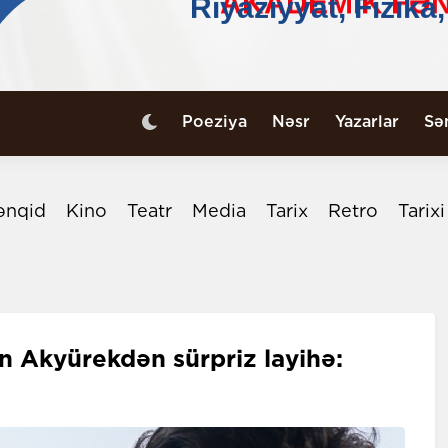
Poeziya
Nəsr
Yazarlar
Sə
ənqid
Kino
Teatr
Media
Tarix
Retro
Tarix
n Akyürekdən sürpriz layihə: