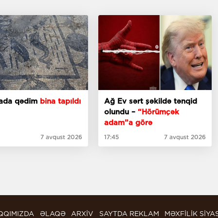
iyada qədim
bina tapıldı
Ağ Ev sərt şəkildə tənqid
olundu –
“Hörümçək
adam”a görə
7 avqust 2026
17:45
7 avqust 2026
QQIMIZDA
ƏLAQƏ
ARXİV
SAYTDA REKLAM
MƏXFİLİK SİYA