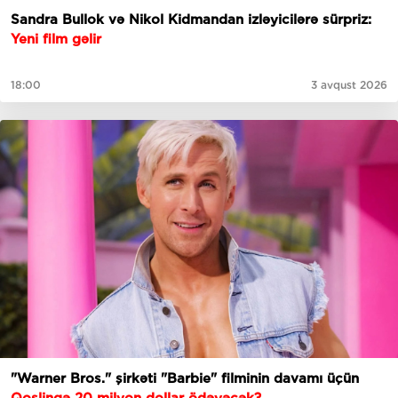
Sandra Bullok və Nikol Kidmandan izləyicilərə sürpriz:
Yeni film gəlir
18:00
3 avqust 2026
"Warner Bros." şirkəti "Barbie" filminin davamı üçün