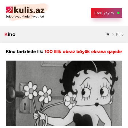
Canlı yayım
Kino
Kino
Kino tarixində ilk:
100 illik obraz böyük ekrana qayıdır