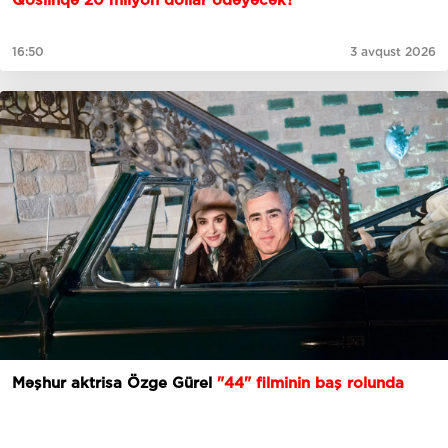
Qoslinqə 20 milyon dollar ödəyəcək?
16:50
3 avqust 2026
Məşhur aktrisa Özge Gürel
"44" filminin baş rolunda