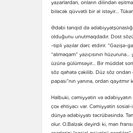
yazarlardan, onların dilindən eşitmə
biləcək qüvvətli bir əl istəyir… Tü
Ədəbi tənqid də ədəbiyyatşünaslığım
olduğunu unutmaqdadır. Dost sözü, to
–tipli yazılar dərc etdirir. “Gəzişə-
“aliməqam” yazıçısının hüzuruna… y
üzünə gülümsəyir… Bir müddət sonr
söz qəhətə çəkilib. Düz söz ondan 
papası”nın yanına, ordan qayıtmır k
Halbuki, cəmiyyətin və ədəbiyyatın
çox ehtiyacı var. Cəmiyyətin sosial-i
dünya ədəbiyyatı təcrübəsində. Tən
olur. O.Balzak deyirdi ki, mən frans