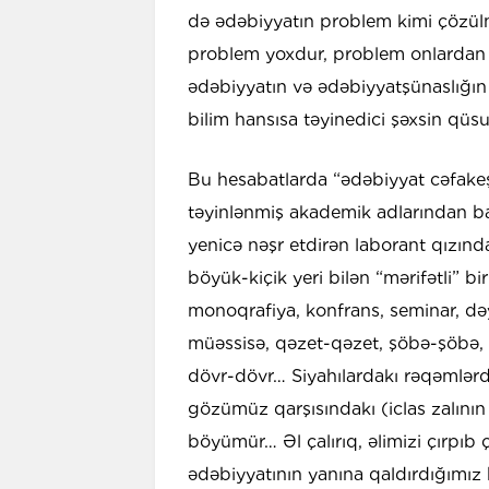
də ədəbiyyatın problem kimi çözül
problem yoxdur, problem onlardan 
ədəbiyyatın və ədəbiyyatşünaslığın y
bilim hansısa təyinedici şəxsin qüs
Bu hesabatlarda “ədəbiyyat cəfakeşi
təyinlənmiş akademik adlarından ba
yenicə nəşr etdirən laborant qızında
böyük-kiçik yeri bilən “mərifətli” bir
monoqrafiya, konfrans, seminar, d
müəssisə, qəzet-qəzet, şöbə-şöbə, 
dövr-dövr… Siyahılardakı rəqəmlər
gözümüz qarşısındakı (iclas zalını
böyümür… Əl çalırıq, əlimizi çırpıb 
ədəbiyyatının yanına qaldırdığımı