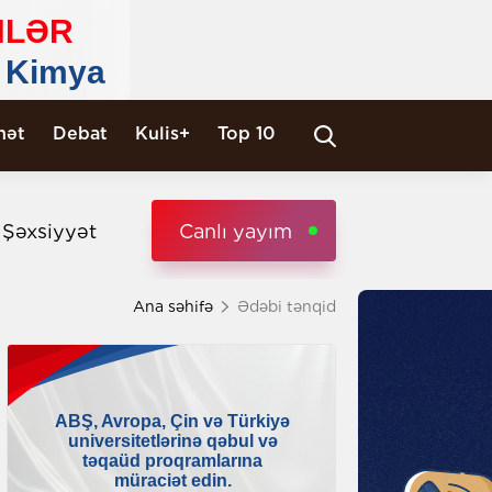
nət
Debat
Kulis+
Top 10
i Şəxsiyyət
Canlı yayım
Ana səhifə
Ədəbi tənqid