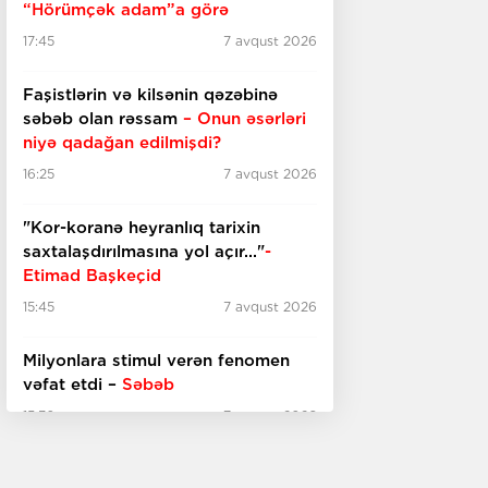
“Hörümçək adam”a görə
17:45
7 avqust 2026
Faşistlərin və kilsənin qəzəbinə
səbəb olan rəssam
– Onun əsərləri
niyə qadağan edilmişdi?
16:25
7 avqust 2026
"Kor-koranə heyranlıq tarixin
saxtalaşdırılmasına yol açır..."
-
Etimad Başkeçid
15:45
7 avqust 2026
Milyonlara stimul verən fenomen
vəfat etdi –
Səbəb
15:30
7 avqust 2026
Azərbaycan film layihəsi