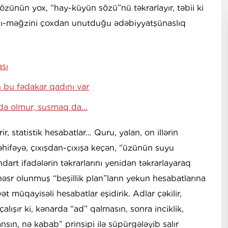
q özünün yox, “hay-küyün sözü”nü təkrarlayır, təbii ki
sını-məğzini çoxdan unutduğu ədəbiyyatşünaslıq
sı
 bu fədakar qadını var
a olmur, susmaq da...
r, statistik hesabatlar… Quru, yalan, on illərin
hifəyə, çıxışdan-çıxışa keçən, “üzünün suyu
ndart ifadələrin təkrarlarını yenidən təkrarlayaraq
həsr olunmuş “beşillik plan”ların yekun hesabatlarına
t müqayisəli hesabatlar eşidirik. Adlar çəkilir,
çalışır ki, kənarda “ad” qalmasın, sonra inciklik,
ansın, nə kabab” prinsipi ilə süpürgələyib salır