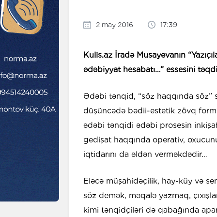
2 may 2016
17:39
Kulis.az İradə Musayevanın “Yazıçıl
ədəbiyyat hesabatı…” essesini təqdi
Ədəbi tənqid, “söz haqqında söz” sə
düşüncədə bədii-estetik zövq form
ədəbi tənqidi ədəbi prosesin inkişa
gedişat haqqında operativ, oxucun
iqtidarını da əldən verməkdədir…
Eləcə müşahidəçilik, hay-küy və sen
söz demək, məqalə yazmaq, çıxışlar
kimi tənqidçiləri də qabağında aparı