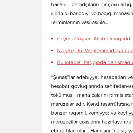
bacarır. Tənqidçilərin bir çoxu artı
illərlə əzbərlədiyi və həqiqi məna
terminlərinin vasitəsi ilə…
Ceyms Coysun Allah olmaq iddia
Nə yaxşı ki, Vaqif Səmədoğlunun
Bu kitablar haqqında danışmaq d
“Şünas”lar ədəbiyyat hesabatları veri
hesabat qovluqlarında səhifədən-sə
tökülmüş”, məna çalarını itirmiş sta
məruzələr edir. Kənd təsərrüfatına 
bənzər rəqəmli, kəmiyyət və keyfiyyə
məruzəçilər çıxışlarını hazırlayanda 
etiraz-filan olar… Hamısını “nə şiş y