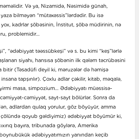
məməlidir. Və ya, Nizamidə, Nəsimidə günah,
yaza bilməyən “mütəxəssis”lərdədir. Bu isə
ox, kadrlar şöbəsinin, İnstitut, şöbə müdirinin, nə
uru, problemidir…
”, “ədəbiyyat təəssübkeşi” və s. bu kimi “keş”lərlə
şlanan siyahı, hansısa şöbənin ilk qələm təcrübəsini
 bitir (Təsadüfi deyil ki, məruzələr də həmişə
 insana tapşırılır). Çoxlu adlar çəkilir, kitab, məqalə,
əyirmi masa, simpozium… Ədəbiyyatı müəssisə-
cəmiyyət-cəmiyyət, sayt-sayt bölürlər. Sonra da
dən, adlardan qulaq yorulur, göz böyüyür, amma
n çölündə qoyub gəldiyimiz) ədəbiyyat böyümür ki,
çıxırıq bayıra, tribunada göylərə, Amerika
z boynubükük ədəbiyyatımızın yanından keçib