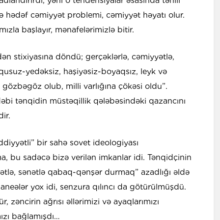
 adlandırırdı, yəni o tendensiyalar əsasında təhlil
də hədəf cəmiyyət problemi, cəmiyyət həyatı olur.
mızla başlayır, mənafelərimizlə bitir.
ən stixiyasına döndü; gerçəklərlə, cəmiyyətlə,
suz-yedəksiz, haşiyəsiz-boyaqsız, leyk və
ə gözbəgöz olub, milli varlığına çökəsi oldu”.
əbi tənqidin müstəqillik qələbəsindəki qazancını
dir.
iyyətli” bir sahə sovet ideologiyası
 bu sadəcə bizə verilən imkanlar idi. Tənqidçinin
yətlə, sənətlə qabaq-qənşər durmaq” azadlığı əldə
aneələr yox idi, senzura qılıncı da götürülmüşdü.
zəncirin ağrısı əllərimizi və ayaqlarımızı
mızı bağlamışdı…