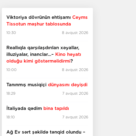
Viktoriya dövrünün ehtişamı
Ceyms
Tissotun məşhur tablosunda
10:30
8 avqust 2026
Reallıqla qarşılaşdırılan xəyallar,
illuziyalar, inanclar...–
Kino həyatı
olduğu kimi göstərməlidirmi
?
10:00
8 avqust 2026
Tanınmış musiqiçi
dünyasını dəyişdi
18:29
7 avqust 2026
İtaliyada qədim
bina tapıldı
18:10
7 avqust 2026
Ağ Ev sərt şəkildə tənqid olundu –