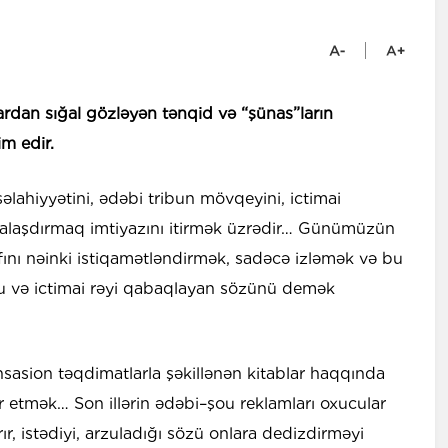
ardan sığal gözləyən tənqid və “şünas”ların
m edir.
lahiyyətini, ədəbi tribun mövqeyini, ictimai
alaşdırmaq imtiyazını itirmək üzrədir… Günümüzün
fını nəinki istiqamətləndirmək, sadəcə izləmək və bu
u və ictimai rəyi qabaqlayan sözünü demək
sasion təqdimatlarla şəkillənən kitablar haqqında
 etmək… Son illərin ədəbi–şou reklamları oxucular
r, istədiyi, arzuladığı sözü onlara dedizdirməyi