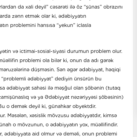
rdan da xali deyil” cəsarəti ilə öz “şünas” obrazını
larda zənn etmək olar ki, ədəbiyyatın
atın problemini hansısa “yekun” iclasla
ətin və ictimai-sosial-siyasi durumun problem olur.
üəllifin problemi ola bilər ki, onun da adı gərək
məruzələrinə düşməsin. Sən əgər ədəbiyyat, həqiqi
 “problemli ədəbiyyat” dediyin ünsürün bu
sa ədəbiyyat sahəsi ilə məşğul olan şöbənin (tutaq
zamişünaslıq və ya Ədəbiyyat nəzəriyyəsi şöbəsinin)
. Bu o demək deyil ki, günahkar obyektdir.
r. Məsələn, xəsislik mövzusu ədəbiyyatdır, kimsə
ünah o mövzunun, o ədəbiyyatın yox, müəllifindir.
ur, ədəbiyyata aid olmur və deməli, onun problemi