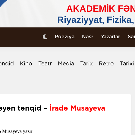
Poeziya
Nəsr
Yazarlar
Sə
ənqid
Kino
Teatr
Media
Tarix
Retro
Tarix
ləyən tənqid –
İradə Musayeva