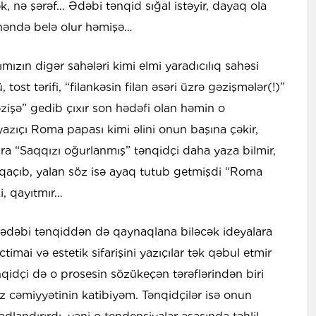
k, nə şərəf… Ədəbi tənqid sığal istəyir, dayaq ola
kənəndə belə olur həmişə…
ızın digər sahələri kimi elmi yaradıcılıq sahəsi
st tərifi, “filankəsin filan əsəri üzrə gəzişmələr(!)”
gəzişə” gedib çıxır son hədəfi olan həmin o
azıçı Roma papası kimi əlini onun başına çəkir,
a “Saqqızı oğurlanmış” tənqidçi daha yaza bilmir,
qaçıb, yalan söz isə ayaq tutub getmişdi “Roma
i, qayıtmır…
 ədəbi tənqiddən də qaynaqlana biləcək ideyalara
ctimai və estetik sifarişini yazıçılar tək qəbul etmir
qidçi də o prosesin sözükeçən tərəflərindən biri
ız cəmiyyətinin katibiyəm. Tənqidçilər isə onun