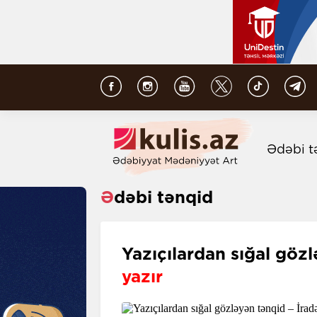
Ədəbi t
Ədəbi tənqid
Yazıçılardan sığal göz
yazır