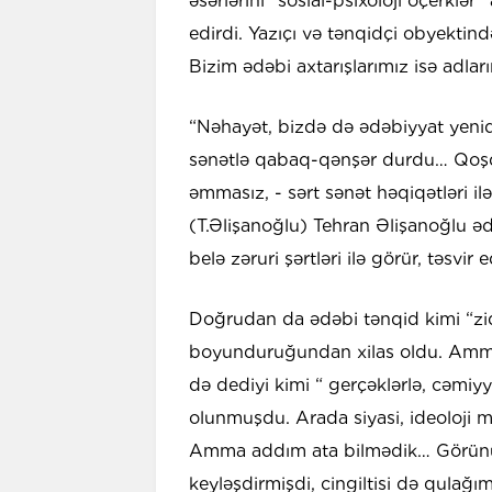
əsərlərini “sosial-psixoloji oçerklər”
edirdi. Yazıçı və tənqidçi obyektin
Bizim ədəbi axtarışlarımız isə adları
“Nəhayət, bizdə də ədəbiyyat yenid
sənətlə qabaq-qənşər durdu… Qoşqu
əmmasız, - sərt sənət həqiqətləri il
(T.Əlişanoğlu) Tehran Əlişanoğlu əd
belə zəruri şərtləri ilə görür, təsvir e
Doğrudan da ədəbi tənqid kimi “zidd
boyunduruğundan xilas oldu. Amma,
də dediyi kimi “ gerçəklərlə, cəmiy
olunmuşdu. Arada siyasi, ideoloji m
Amma addım ata bilmədik… Görünür, 
keyləşdirmişdi, cingiltisi də qulağı