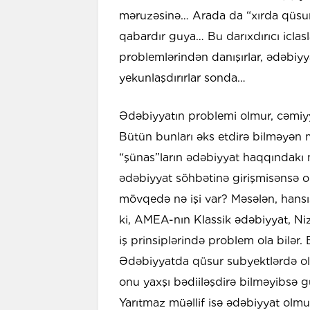
məruzəsinə… Arada da “xırda qüsurla
qabardır guya… Bu darıxdırıcı iclas
problemlərindən danışırlar, ədəbiyy
yekunlaşdırırlar sonda…
Ədəbiyyatın problemi olmur, cəmiyy
Bütün bunları əks etdirə bilməyən m
“şünas”ların ədəbiyyat haqqındakı 
ədəbiyyat söhbətinə girişmisənsə o
mövqedə nə işi var? Məsələn, hansı
ki, AMEA-nın Klassik ədəbiyyat, Ni
iş prinsiplərində problem ola bilər
Ədəbiyyatda qüsur subyektlərdə olu
onu yaxşı bədiiləşdirə bilməyibsə g
Yarıtmaz müəllif isə ədəbiyyat olm