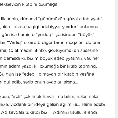
leksieviçin kitabını oxumağa…
diklərinin, dünənki “günümüzün gözəl ədəbiyyatı”
 çəkib “bizdə həqiqi ədəbiyyat yoxdur” anlamına
isi gün isə həmin o “yoxluq” içərisindən “böyük”
ir “Varlıq” çıxardıb digər bir iri məqaləni də ona
a, (o etimadını itirib), gözlüyümüzün şüşəsinə
n demişdi ki, bizim böyük ədəbiyyatımız var, hər
əmin adam yazdı ki, oxumağa bir kitab tapmırıq,
Bu gün isə “ədəbi” olmayan bir kitabın vəsfinə
i qul edib, sərib onun ayaqları altına…
xusu, “irəli” çəkilmək həvəsi, nə bilim, nələr, nələr
imizə, vicdanlı bir ideya gəlsin ağlımıza… Hamı ədəbi
. Ad sevdası tükətdi bizi… Adımızı titullu, əfəndi