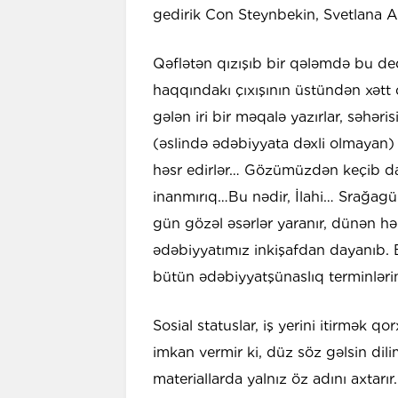
gedirik Con Steynbekin, Svetlana A
Qəflətən qızışıb bir qələmdə bu de
haqqındakı çıxışının üstündən xətt
gələn iri bir məqalə yazırlar, səhər
(əslində ədəbiyyata dəxli olmayan) b
həsr edirlər… Gözümüzdən keçib dah
inanmırıq…Bu nədir, İlahi… Srağagü
gün gözəl əsərlər yaranır, dünən h
ədəbiyyatımız inkişafdan dayanıb. 
bütün ədəbiyyatşünaslıq terminlərin
Sosial statuslar, iş yerini itirmək qor
imkan vermir ki, düz söz gəlsin dil
materiallarda yalnız öz adını axtarır