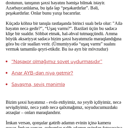
dostunun, tanışının şəxsi həyatını həmişə bilmək istəyir.
Azərbaycanlılarsa, bu işdə lap “peşəkardırlar”. Bəli,
peşəkardırlar. Onlar bunu yaxşı bacarırlar.
Küçədə köhnə bir tanışla rastlaşanda birinci sualı belə olur: "Ailə
həyatın necə gedir?", “Uşaq varmı?”. Bəziləri üçün bu sadəcə
klişe bir sualdır. Söhbət etmək, hal-əhval tutmaqçündü. Amma
böyük əksəriyyət sadəcə bizim şəxsi həyatımızla maraqlandığına
görə bu cür sualları verir. (Ümumiyyətlə “uşaq varmı” sualını
vermək tamamilə qeyri-etikdir. Bu isə ayrı bir mövzudur)
“Nəşəxor olmağımız sovet uydurmasıdır”
Anar AYB-dən niyə getmir?
Savaşma, seviş mənimlə
Bizim şəxsi həyatımız - evdə etdiyimiz, nə yeyib içdiyimiz, necə
sevişdiyimiz, necə yatıb necə qalxmağımız, soyuducumuzdakı
ərzaqlar – onları maraqlandırır.
İmkan versən, qonşular gətirib adamın evinin içinə kamera
qoyar. İmkan versən, qohumlar gəlib adamın evindən fotosessiya