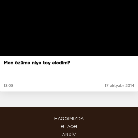
Mən özümə niyə toy elədim?
13:08
17 oktyabr 2014
HAQQIMIZDA
ƏLAQƏ
ARXİV