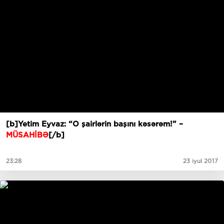
[b]Yetim Eyvaz: “O şairlərin başını kəsərəm!” –
MÜSAHİBƏ
[/b]
23:28
23 iyul 2017