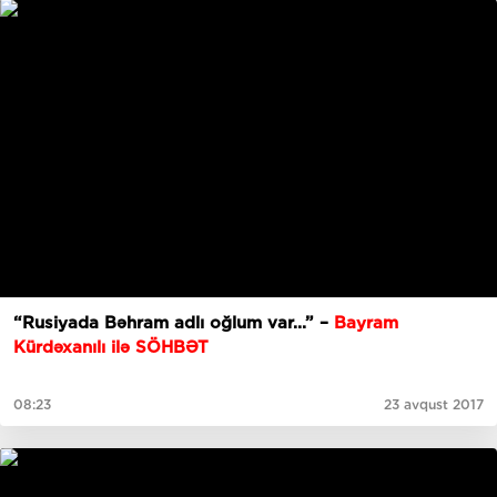
“Rusiyada Bəhram adlı oğlum var...” –
Bayram
Kürdəxanılı ilə SÖHBƏT
08:23
23 avqust 2017