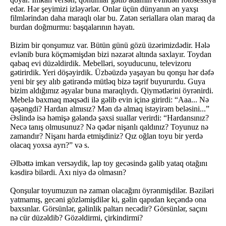
edər. Hər şeyimizi izləyərlər. Onlar üçün dünyanın ən yaxşı
filmlərindən daha maraqlı olar bu. Zatən seriallara olan maraq da
burdan doğmurmu: başqalarının həyatı.
Bizim bir qonşumuz var. Bütün günü gözü üzərimizdədir. Hələ
evlənib bura köçməmişdən bizi nəzarət altında saxlayır. Toydan
qabaq evi düzəldirdik. Mebelləri, soyuducunu, televizoru
gətirirdik. Yeri döşəyirdik. Üzbəüzdə yaşayan bu qonşu hər dəfə
yeni bir şey alıb gətirəndə mütləq bizə təşrif buyururdu. Guya
bizim aldığımız əşyalar buna maraqlıydı. Qiymətlərini öyrənirdi.
Mebelə baxmaq məqsədi ilə gəlib evin içinə girirdi: “Aaa... Nə
qəşəngdi? Hardan almısız? Mən də almaq istəyirəm beləsini...”
Əslində isə həmişə gələndə şəxsi suallar verirdi: “Hardansınız?
Necə tanış olmusunuz? Nə qədər nişanlı qaldınız? Toyunuz nə
zamandır? Nişanı harda etmişdiniz? Qız oğlan toyu bir yerdə
olacaq yoxsa ayrı?” və s.
Əlbəttə imkan versəydik, lap toy gecəsində gəlib yataq otağını
kəsdirə bilərdi. Axı niyə də olmasın?
Qonşular toyumuzun nə zaman olacağını öyrənmişdilər. Bəziləri
yatmamış, gecəni gözləmişdilər ki, gəlin qapıdan keçəndə ona
baxsınlar. Görsünlər, gəlinlik paltarı necədir? Görsünlər, saçını
nə cür düzəldib? Gözəldirmi, çirkindirmi?