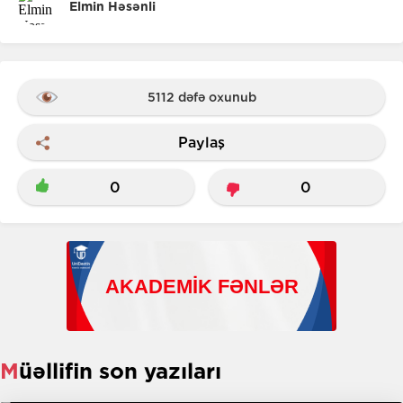
Elmin Həsənli
5112 dəfə oxunub
Paylaş
0
0
Müəllifin son yazıları