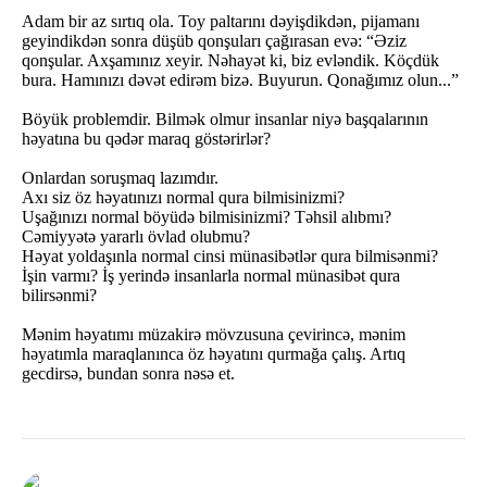
Adam bir az sırtıq ola. Toy paltarını dəyişdikdən, pijamanı
geyindikdən sonra düşüb qonşuları çağırasan evə: “Əziz
qonşular. Axşamınız xeyir. Nəhayət ki, biz evləndik. Köçdük
bura. Hamınızı dəvət edirəm bizə. Buyurun. Qonağımız olun...”
Böyük problemdir. Bilmək olmur insanlar niyə başqalarının
həyatına bu qədər maraq göstərirlər?
Onlardan soruşmaq lazımdır.
Axı siz öz həyatınızı normal qura bilmisinizmi?
Uşağınızı normal böyüdə bilmisinizmi? Təhsil alıbmı?
Cəmiyyətə yararlı övlad olubmu?
Həyat yoldaşınla normal cinsi münasibətlər qura bilmisənmi?
İşin varmı? İş yerində insanlarla normal münasibət qura
bilirsənmi?
Mənim həyatımı müzakirə mövzusuna çevirincə, mənim
həyatımla maraqlanınca öz həyatını qurmağa çalış. Artıq
gecdirsə, bundan sonra nəsə et.