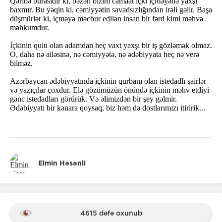
Qəribə burasıdır ki, bəzən bizim camaat içki içməyənə yaxşı
baxmır. Bu yəqin ki, cəmiyyətin savadsızlığından irəli gəlir. Başa
düşmürlər ki, içməyə məcbur edilən insan bir fərd kimi məhvə
məhkumdur.
İçkinin qulu olan adamdan heç vaxt yaxşı bir iş gözləmək olmaz.
O, daha nə ailəsinə, nə cəmiyyətə, nə ədəbiyyata heç nə verə
bilməz.
Azərbaycan ədəbiyyatında içkinin qurbanı olan istedadlı şairlər
və yazıçılar çoxdur. Elə gözümüzün önündə içkinin məhv etdiyi
gənc istedadları görürük. Və əlimizdən bir şey gəlmir.
Ədəbiyyatı bir kənara qoysaq, biz həm də dostlarımızı itiririk...
Elmin Həsənli
4615 dəfə oxunub