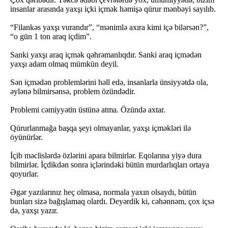
insanlar arasında yaxşı içki içmək həmişə qürur mənbəyi sayılıb.
“Filankəs yaxşı vurandır”, “mənimlə axıra kimi içə bilərsən?”,
“o gün 1 ton araq içdim”.
Sanki yaxşı araq içmək qəhrəmanlıqdır. Sanki araq içmədən
yaxşı adam olmaq mümkün deyil.
Sən içmədən problemlərini həll edə, insanlarla ünsiyyətdə ola,
əylənə bilmirsənsə, problem özündədir.
Problemi cəmiyyətin üstünə atma. Özündə axtar.
Qürurlanmağa başqa şeyi olmayanlar, yaxşı içməkləri ilə
öyünürlər.
İçib məclislərdə özlərini apara bilmirlər. Eqolarına yiyə dura
bilmirlər. İçdikdən sonra içlərindəki bütün murdarlıqları ortaya
qoyurlar.
Əgər yazılarınız heç olmasa, normala yaxın olsaydı, bütün
bunları sizə bağışlamaq olardı. Deyərdik ki, cəhənnəm, çox içsə
də, yaxşı yazır.