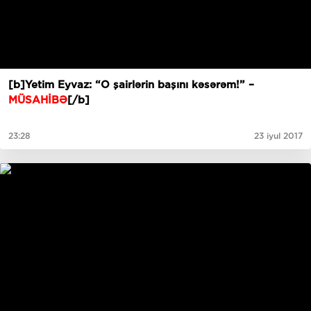
[b]Yetim Eyvaz: “O şairlərin başını kəsərəm!” –
MÜSAHİBƏ
[/b]
23:28
23 iyul 2017