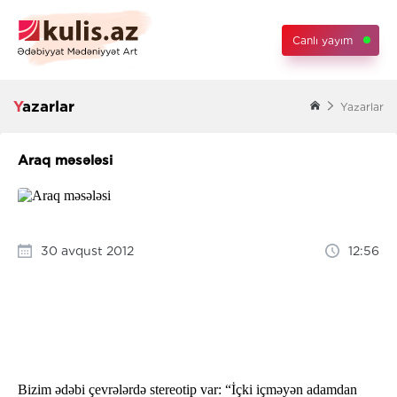
Canlı yayım
Yazarlar
Yazarlar
Araq məsələsi
30 avqust 2012
12:56
Bizim ədəbi çevrələrdə stereotip var: “İçki içməyən adamdan