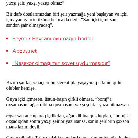
yaxşı şair, yaxşı yazıçı olmaz”.
Bir dəfə dostlarımızdan biri şeir yazmağa yeni başlayan və içki
içməyən gəncin üzünə beləcə də dedi: “Sən içki içmirsən,
səndən şair olmayacaq”.
Seymur Baycanı oxumağın bədəli
Abzas.net
“Nəşəxor olmağımız sovet uydurmasıdır”
Bizim şairlər, yazıçılar bu stereotiplə yaşayaraq içkinin qulu
olublar həmişə.
Guya içki içməsən, üstün-başın çirkli olmasa, “bomj”a
oxşamasan, ağac dibinə qusmasan, yaxşı şeirlər yaza bilməzsən.
Əgər sən ancaq araq içdikdən, ağac dibinə qusduqdan, “bomj”a
oxşadıqdan sonra yaxşı şeirlər yazırsansa, sənin şeirlərin şəxsən
mənə lazım deyil.
Çox qəribədir. Təkcə ədəbi çevrələrdə yox, ümumiyyətlə, bizim