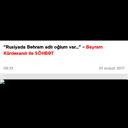
“Rusiyada Bəhram adlı oğlum var...” –
Bayram
Kürdəxanılı ilə SÖHBƏT
08:23
23 avqust 2017