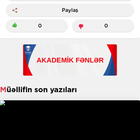
Paylaş
0
0
Müəllifin son yazıları