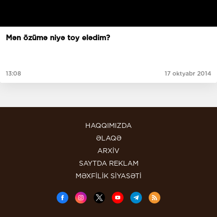
Mən özümə niyə toy elədim?
13:08
17 oktyabr 2014
HAQQIMIZDA
ƏLAQƏ
ARXİV
SAYTDA REKLAM
MƏXFİLİK SİYASƏTİ