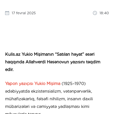
17 fevral 2025
18:40
Kulis.az Yukio Mişimanın “Satılan həyat” əsəri
haqqında
Allahverdi Həsənovun
yazısını təqdim
edir.
Yapon yazıçısı Yukio Mişima
(1925–1970)
ədəbiyyatda ekzistensializm, vətənpərvərlik,
mühafizəkarlıq, fəlsəfi nihilizm, insanın daxili
mübarizələri və cəmiyyətə yadlaşması kimi