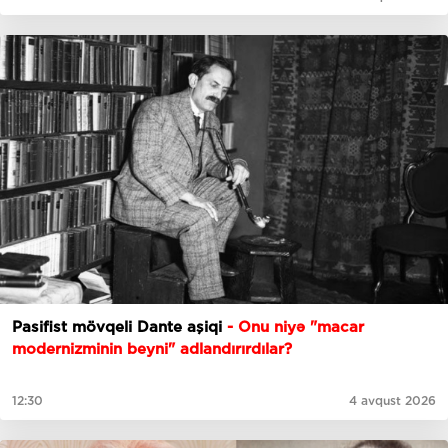
Pasifist mövqeli Dante aşiqi
- Onu niyə "macar
modernizminin beyni" adlandırırdılar?
12:30
4 avqust 2026