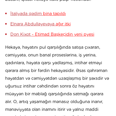
İtaliyada qədim
bina tapıldı
Elnarə Abdullayevaya
ağır itki
Don Kixot
- Etimad Başkeçidin yeni pyesi
Hekayə, həyatını pul qarşılığında satışa çıxaran,
cəmiyyətə, onun banal proseslərinə, iş yerinə,
qadınlara, həyata qarşı yadlaşmış, intihar etməyi
qərara almış bir fərdin hekayəsidir. Əsas qəhrəman
həyatdan və cəmiyyətdən uzaqlaşmış bir şəxsdir və
uğursuz intihar cəhdindən sonra öz həyatını
müəyyən bir məbləğ qarşılığında satmağı qərara
alır. O, artıq yaşamağın mənasız olduğuna inanır,
mənəviyyata olan inamını itirir və yalnız maddi