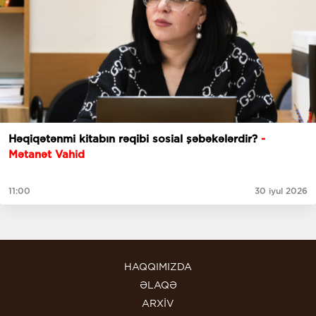
Həqiqətənmi kitabın rəqibi sosial şəbəkələrdir?
-
Mətanət Vahid
11:00
30 iyul 2026
HAQQIMIZDA
ƏLAQƏ
ARXİV