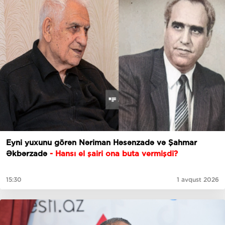
Eyni yuxunu görən Nəriman Həsənzadə və Şahmar
Əkbərzadə
- Hansı el şairi ona buta vermişdi?
15:30
1 avqust 2026