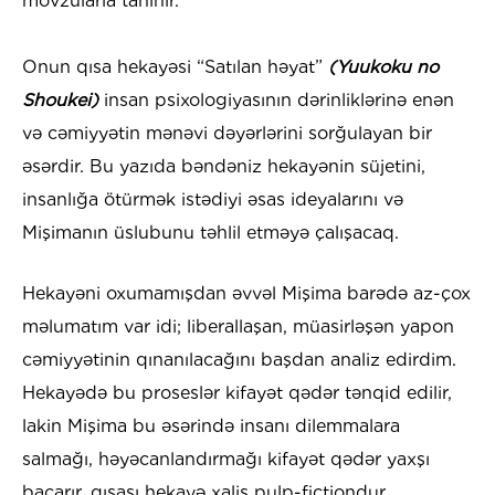
mövzularla tanınır.
Onun qısa hekayəsi “Satılan həyat”
(Yuukoku no
Shoukei)
insan psixologiyasının dərinliklərinə enən
və cəmiyyətin mənəvi dəyərlərini sorğulayan bir
əsərdir. Bu yazıda bəndəniz hekayənin süjetini,
insanlığa ötürmək istədiyi əsas ideyalarını və
Mişimanın üslubunu təhlil etməyə çalışacaq.
Hekayəni oxumamışdan əvvəl Mişima barədə az-çox
məlumatım var idi; liberallaşan, müasirləşən yapon
cəmiyyətinin qınanılacağını başdan analiz edirdim.
Hekayədə bu proseslər kifayət qədər tənqid edilir,
lakin Mişima bu əsərində insanı dilemmalara
salmağı, həyəcanlandırmağı kifayət qədər yaxşı
bacarır, qısası hekayə xalis pulp-fictiondur.