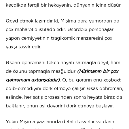
keçdikdə fərqli bir hekayənin, dünyanın içinə düşür.
Qeyd etmək lazımdır ki, Mişima qara yumordan da
çox məharətlə istifadə edir. Əsərdəki personajlar
yapon cəmiyyətinin tragikomik mənzərəsini çox
yaxşı təsvir edir.
Əsərin qəhrəmanı təkcə həyatı satmaqla deyil, həm
də özünü tapmaqla məşğuldur
(Mişimanın bir çox
qəhrəmanı axtarışdadır)
. O, bu qərarın onu xoşbəxt
edib-etmədiyini dərk etməyə çalışır. Əsas qəhrəman,
əslində, hər satış prosesindən sonra həyata biraz da
bağlanır, onun əsl dəyərini dərk etməyə başlayır.
Yukio Mişima yazılarında detallı təsvirlər və dərin