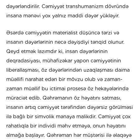
dəyərləndirilir. Cəmiyyət transhumanizm dövründə
insana mənəvi yox yalnız maddi dəyər yükləyir.
Əsərdə cəmiyyətin materialist düşüncə tərzi və
insanın dəyərlərinin necə dəyişdiyi tənqid olunur.
Qeyd etmək lazımdır ki, insan dəyərlərinin
deqradasiyası, mühafizəkar yapon cəmiyyətinin
liberallaşması, öz dəyərlərindən uzaqlaşması daima
müəllifi narahat edən bir mövzu olub və zaman-
zaman müəllif bu ictimai prosesə öz hekayələrində
müraciət edib. Qəhrəmanın öz həyatını satması,
insanın artıq cəmiyyət tərəfindən dəyərsiz görülməsi
ilə bağlı bir simvolik mənaya malikdir. Cəmiyyət çox
rahatlıqla bir individi məhv etməyə, onun həyatını
almağa başlayır. Qəhrəman hər müştərisi ilə əlaqəyə