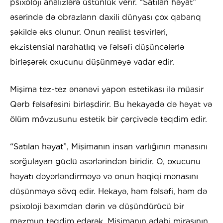
psixoloji analizlərə üstünlük verir. “Satılan həyat”
əsərində də obrazların daxili dünyası çox qabarıq
şəkildə əks olunur. Onun realist təsvirləri,
ekzistensial narahatlıq və fəlsəfi düşüncələrlə
birləşərək oxucunu düşünməyə vadar edir.
Mişima tez-tez ənənəvi yapon estetikası ilə müasir
Qərb fəlsəfəsini birləşdirir. Bu hekayədə də həyat və
ölüm mövzusunu estetik bir çərçivədə təqdim edir.
“Satılan həyat”, Mişimanın insan varlığının mənasını
sorğulayan güclü əsərlərindən biridir. O, oxucunu
həyatı dəyərləndirməyə və onun həqiqi mənasını
düşünməyə sövq edir. Hekayə, həm fəlsəfi, həm də
psixoloji baxımdan dərin və düşündürücü bir
məzmun təqdim edərək, Mişimanın ədəbi mirasının