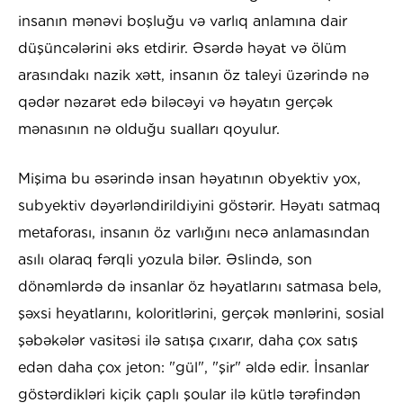
insanın mənəvi boşluğu və varlıq anlamına dair
düşüncələrini əks etdirir. Əsərdə həyat və ölüm
arasındakı nazik xətt, insanın öz taleyi üzərində nə
qədər nəzarət edə biləcəyi və həyatın gerçək
mənasının nə olduğu sualları qoyulur.
Mişima bu əsərində insan həyatının obyektiv yox,
subyektiv dəyərləndirildiyini göstərir. Həyatı satmaq
metaforası, insanın öz varlığını necə anlamasından
asılı olaraq fərqli yozula bilər. Əslində, son
dönəmlərdə də insanlar öz həyatlarını satmasa belə,
şəxsi heyatlarını, koloritlərini, gerçək mənlərini, sosial
şəbəkələr vasitəsi ilə satışa çıxarır, daha çox satış
edən daha çox jeton: "gül", "şir" əldə edir. İnsanlar
göstərdikləri kiçik çaplı şoular ilə kütlə tərəfindən