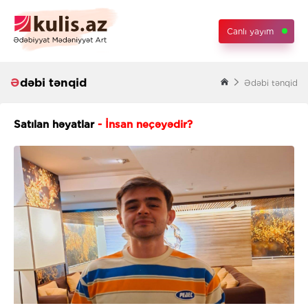
Canlı yayım
Ədəbi tənqid
Ədəbi tənqid
Satılan həyatlar
- İnsan neçəyədir?