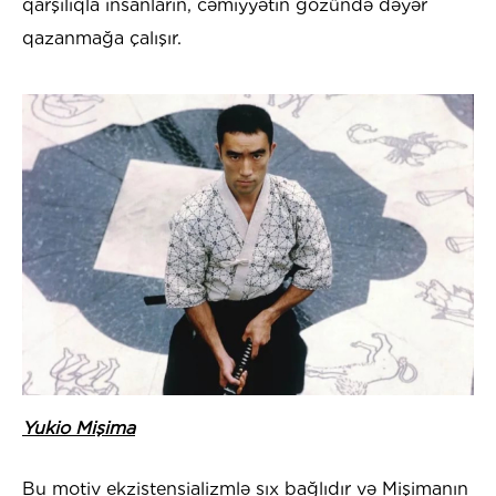
qarşılıqla insanların, cəmiyyətin gözündə dəyər
qazanmağa çalışır.
Yukio Mişima
Bu motiv ekzistensializmlə sıx bağlıdır və Mişimanın