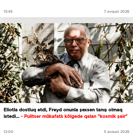
15:45
7 avqust 2026
Eliotla dostluq etdi, Freyd onunla şəxsən tanış olmaq
istədi...
- Pulitser mükafatlı kölgədə qalan "kosmik şair"
12:00
5 avqust 2026