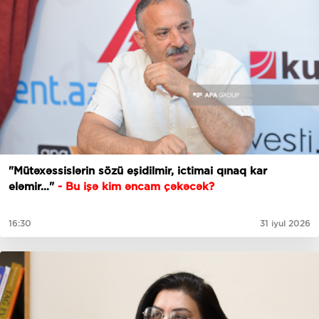
"Mütəxəssislərin sözü eşidilmir, ictimai qınaq kar
eləmir…"
- Bu işə kim əncam çəkəcək?
16:30
31 iyul 2026