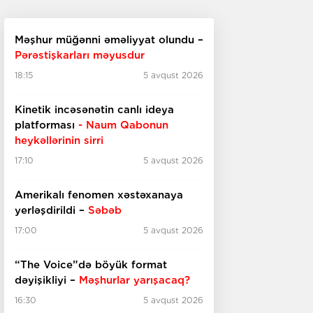
Məşhur müğənni əməliyyat olundu –
Pərəstişkarları məyusdur
18:15
5 avqust 2026
Kinetik incəsənətin canlı ideya
platforması
- Naum Qabonun
heykəllərinin sirri
17:10
5 avqust 2026
Amerikalı fenomen xəstəxanaya
yerləşdirildi –
Səbəb
17:00
5 avqust 2026
“The Voice”də böyük format
dəyişikliyi –
Məşhurlar yarışacaq?
16:30
5 avqust 2026