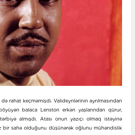
ç də rahat keçməmişdi. Valideynlərinin ayrılmasından
böyüyən balaca Lenston erkən yaşlarından qürur,
tərbiyə almışdı. Atası onun yazıçı olmaq istəyinə
rsiz bir sahə olduğunu düşünərək oğlunu mühəndislik