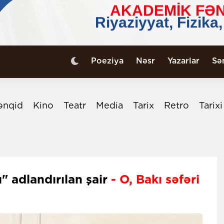
Poeziya
Nəsr
Yazarlar
Sə
ənqid
Kino
Teatr
Media
Tarix
Retro
Tarix
" adlandırılan şair
- O, Bakı səfəri