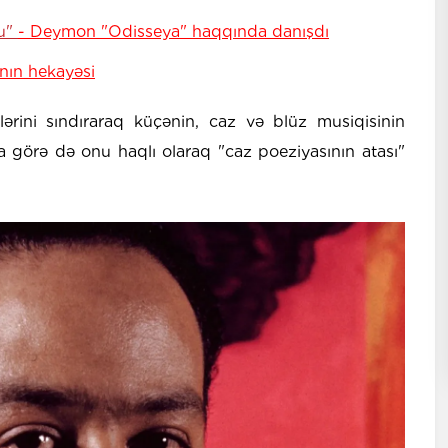
du"
- Deymon "Odisseya" haqqında danışdı
ının hekayəsi
lərini sındıraraq küçənin, caz və blüz musiqisinin
na görə də onu haqlı olaraq "caz poeziyasının atası"