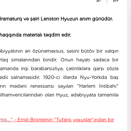
dramaturq və şairi Lenston Hyuzun anım günüdür.
 haqqında materialı təqdim edir.
iyyatının ən özünəməxsus, səsini bütöv bir xalqın
laq simalarından biridir. Onun həyatı sadəcə bir
zamanda irqi bərabərsizliyə, çətinliklərə qarşı sözlə
dii salnaməsidir. 1920-ci illərdə Nyu-Yorkda baş
ların mədəni renessansı sayılan "Harlem İntibahı"
 ilhamvericilərindən olan Hyuz, ədəbiyyata tamamilə
miş..."
- Emili Brontenin "Tufanlı yoxuşlar"ından bir