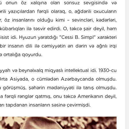
ücü onun öz xalqına olan sonsuz sevgisində və
ili yazıçılardan fərqli olaraq, o, ağdərili oxucuların
öz insanlarını olduğu kimi – sevincləri, kədərləri,
kübarlıqları ilə təsvir edirdi. O, təkcə şair deyil, həm
sist idi. Hyuzun yaratdığı "Cessi B. Simpl" xarakteri
 insanın dili ilə cəmiyyətin ən dərin və ağrılı irqi
də ortalığa qoyurdu.
ah və beynəlxalq miqyaslı intellektual idi. 1930-cu
, Orta Asiyada, o cümlədən Azərbaycanda olmuşdu.
rla görüşmüş, şəhərin mədəniyyəti ilə tanış olmuşdu.
a fərqli rənglər qatmış, onu təkcə Amerikanın deyil,
 tapdanan insanların səsinə çevirmişdi.