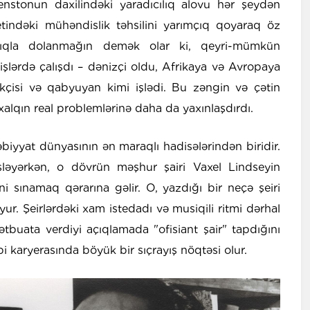
stonun daxilindəki yaradıcılıq alovu hər şeydən
etindəki mühəndislik təhsilini yarımçıq qoyaraq öz
ılıqla dolanmağın demək olar ki, qeyri-mümkün
şlərdə çalışdı – dənizçi oldu, Afrikaya və Avropaya
kçisi və qabyuyan kimi işlədi. Bu zəngin və çətin
xalqın real problemlərinə daha da yaxınlaşdırdı.
yyat dünyasının ən maraqlı hadisələrindən biridir.
işləyərkən, o dövrün məşhur şairi Vaxel Lindseyin
 sınamaq qərarına gəlir. O, yazdığı bir neçə şeiri
ur. Şeirlərdəki xam istedadı və musiqili ritmi dərhal
buata verdiyi açıqlamada "ofisiant şair" tapdığını
 karyerasında böyük bir sıçrayış nöqtəsi olur.