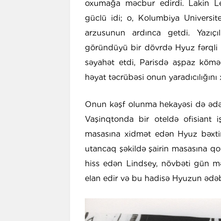
oxumağa məcbur edirdi. Lakin Len
güclü idi; o, Kolumbiya Universit
arzusunun ardınca getdi. Yazıç
göründüyü bir dövrdə Hyuz fərqli i
səyahət etdi, Parisdə aşpaz kömə
həyat təcrübəsi onun yaradıcılığını 
Onun kəşf olunma hekayəsi də ədəbi
Vaşinqtonda bir oteldə ofisiant 
masasına xidmət edən Hyuz bəxtini
utancaq şəkildə şairin masasına qoy
hiss edən Lindsey, növbəti gün mət
elan edir və bu hadisə Hyuzun ədəbi