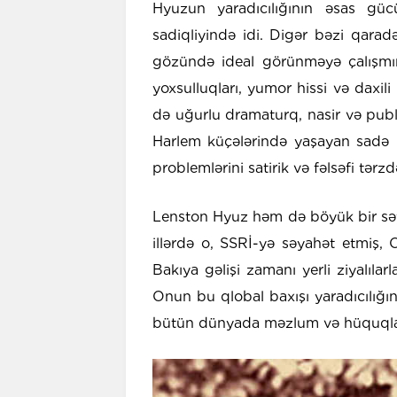
Hyuzun yaradıcılığının əsas g
sadiqliyində idi. Digər bəzi qaradər
gözündə ideal görünməyə çalışmır, 
yoxsulluqları, yumor hissi və daxili 
də uğurlu dramaturq, nasir və publi
Harlem küçələrində yaşayan sadə bir
problemlərini satirik və fəlsəfi tərz
Lenston Hyuz həm də böyük bir səyy
illərdə o, SSRİ-yə səyahət etmiş
Bakıya gəlişi zamanı yerli ziyalıla
Onun bu qlobal baxışı yaradıcılığın
bütün dünyada məzlum və hüquqları