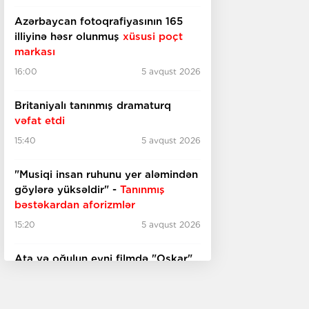
Azərbaycan fotoqrafiyasının 165
illiyinə həsr olunmuş
xüsusi poçt
markası
16:00
5 avqust 2026
Britaniyalı tanınmış dramaturq
vəfat etdi
15:40
5 avqust 2026
"Musiqi insan ruhunu yer aləmindən
göylərə yüksəldir" -
Tanınmış
bəstəkardan aforizmlər
15:20
5 avqust 2026
Ata və oğulun eyni filmdə "Oskar"
qazanmasının ilk nümunəsi -
Əlil
arabasında film çəkən rejissor
kimdir?