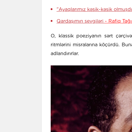
"Ayaqlarımız kəsik-kəsik olmuş
Qardaşımın sevgiləri
- Rafiq Tağ
O, klassik poeziyanın sərt çərçivə
ritmlərini misralarına köçürdü. Bu
adlandırırlar.