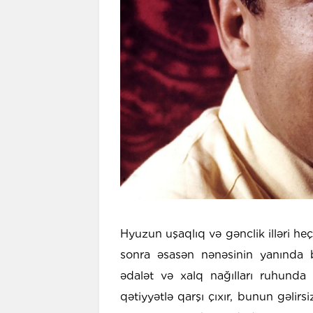
Hyuzun uşaqlıq və gənclik illəri he
sonra əsasən nənəsinin yanında 
ədalət və xalq nağılları ruhunda 
qətiyyətlə qarşı çıxır, bunun gəli