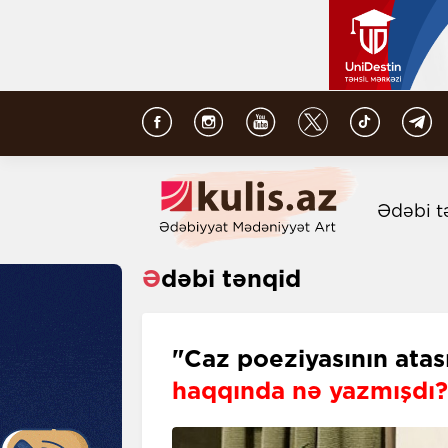
Ədəbi t
Ədəbi tənqid
"Caz poeziyasının atası
haqqında nə yazmışdı?