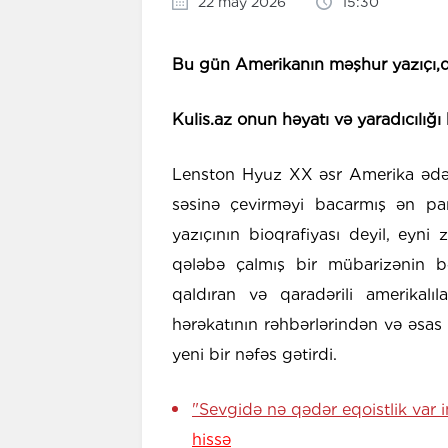
22 may 2026
15:30
Bu gün Amerikanın məşhur yazıçı,
Kulis.az onun həyatı və yaradıcılığı
Lenston Hyuz XX əsr Amerika ədəb
səsinə çevirməyi bacarmış ən par
yazıçının bioqrafiyası deyil, eyni 
qələbə çalmış bir mübarizənin bə
qaldıran və qaradərili amerikalı
hərəkatının rəhbərlərindən və əsas
yeni bir nəfəs gətirdi.
"Sevgidə nə qədər eqoistlik var i
hissə