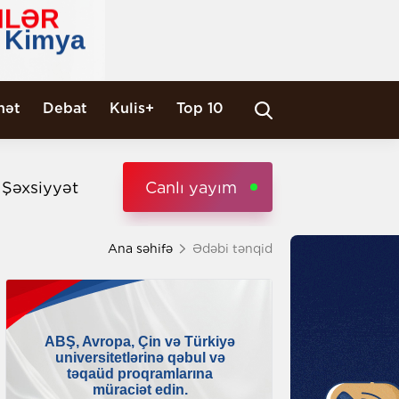
nət
Debat
Kulis+
Top 10
i Şəxsiyyət
Canlı yayım
Ana səhifə
Ədəbi tənqid