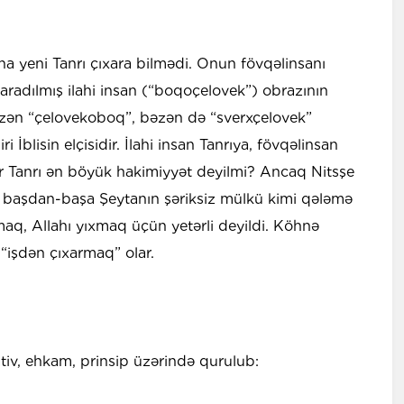
ına yeni Tanrı çıxara bilmədi. Onun fövqəlinsanı
yaradılmış ilahi insan (“boqoçelovek”) obrazının
bəzən “çelovekoboq”, bəzən də “sverxçelovek”
iri İblisin elçisidir. İlahi insan Tanrıya, fövqəlinsan
r Tanrı ən böyük hakimiyyət deyilmi? Ancaq Nitsşe
atı başdan-başa Şeytanın şəriksiz mülkü kimi qələmə
lmaq, Allahı yıxmaq üçün yetərli deyildi. Köhnə
 “işdən çıxarmaq” olar.
ativ, ehkam, prinsip üzərində qurulub: