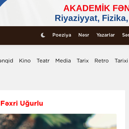
Poeziya
Nəsr
Yazarlar
Sə
ənqid
Kino
Teatr
Media
Tarix
Retro
Tarix
 Fəxri Uğurlu