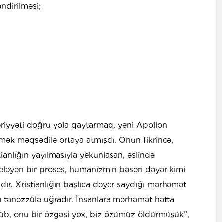
ndirilməsi;
əriyyəti doğru yola qaytarmaq, yəni Apollon
mək məqsədilə ortaya atmışdı. Onun fikrincə,
ianlığın yayılmasıyla yekunlaşan, əslində
əyən bir proses, humanizmin bəşəri dəyər kimi
yadır. Xristianlığın başlıca dəyər saydığı mərhəmət
lığı tənəzzülə uğradır. İnsanlara mərhəmət hətta
lüb, onu bir özgəsi yox, biz özümüz öldürmüşük”,