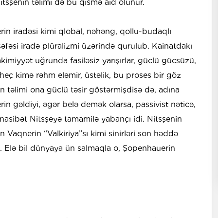
Nitsşenin təlimi də bu qismə aid olunur.
in iradəsi kimi qlobal, nəhəng, qollu-budaqlı
əfəsi iradə plüralizmi üzərində qurulub. Kainatdakı
akimiyyət uğrunda fasiləsiz yarışırlar, güclü gücsüzü,
 heç kimə rəhm eləmir, üstəlik, bu proses bir göz
ın təlimi ona güclü təsir göstərmişdisə də, adına
 gəldiyi, əgər belə demək olarsa, passivist nəticə,
asibət Nitsşeyə tamamilə yabançı idi. Nitsşenin
 Vaqnerin “Valkiriya”sı kimi sinirləri son həddə
di. Elə bil dünyaya ün salmaqla o, Şopenhauerin