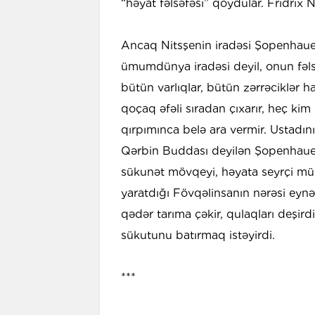
“həyat fəlsəfəsi” qoydular. Fridrix 
Ancaq Nitsşenin iradəsi Şopenhauer
ümumdünya iradəsi deyil, onun fəls
bütün varlıqlar, bütün zərrəciklər h
qoçaq əfəli sıradan çıxarır, heç kim
qırpımınca belə ara vermir. Ustadın
Qərbin Buddası deyilən Şopenhauerin
sükunət mövqeyi, həyata seyrçi mün
yaratdığı Fövqəlinsanın nərəsi eynən
qədər tarıma çəkir, qulaqları deşir
sükutunu batırmaq istəyirdi.
***