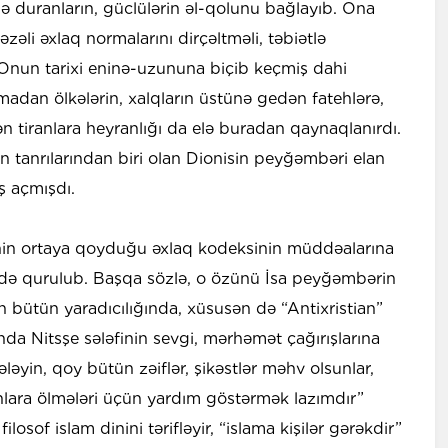
ə duranların, güclülərin əl-qolunu bağlayıb. Ona
əli əxlaq normalarını dirçəltməli, təbiətlə
nun tarixi eninə-uzununa biçib keçmiş dahi
pmadan ölkələrin, xalqların üstünə gedən fatehlərə,
rən tiranlara heyranlığı da elə buradan qaynaqlanırdı.
 tanrılarından biri olan Dionisin peyğəmbəri elan
ş açmışdı.
sihin ortaya qoyduğu əxlaq kodeksinin müddəalarına
ə qurulub. Başqa sözlə, o özünü İsa peyğəmbərin
n bütün yaradıcılığında, xüsusən də “Antixristian”
nda Nitsşe sələfinin sevgi, mərhəmət çağırışlarına
ələyin, qoy bütün zəiflər, şikəstlər məhv olsunlar,
 onlara ölmələri üçün yardım göstərmək lazımdır”
losof islam dinini tərifləyir, “islama kişilər gərəkdir”