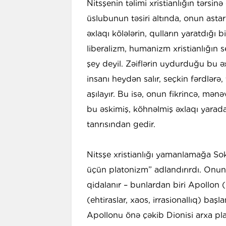
Nitsşenin təlimi xristianlığın tərsin
üslubunun təsiri altında, onun astarı
əxlaqı kölələrin, qulların yaratdığı 
liberalizm, humanizm xristianlığın 
şey deyil. Zəiflərin uydurduğu bu əx
insanı heydən salır, seçkin fərdlərə,
aşılayır. Bu isə, onun fikrincə, mən
bu əskimiş, köhnəlmiş əxlaqı yaradan
tanrısından gedir.
Nitsşe xristianlığı yamanlamağa Sokr
üçün platonizm” adlandırırdı. Onun 
qidalanır – bunlardan biri Apollon (
(ehtiraslar, xaos, irrasionallıq) baş
Apollonu önə çəkib Dionisi arxa pl