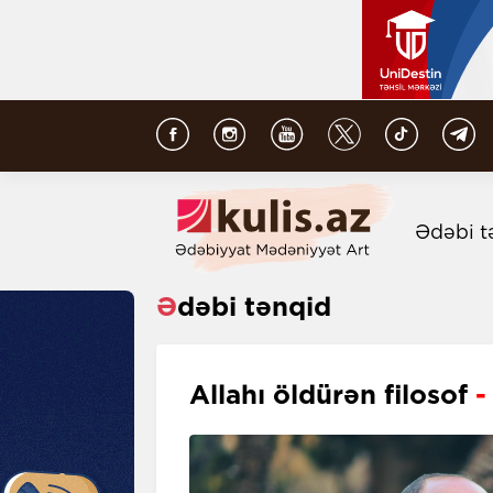
Ədəbi t
Ədəbi tənqid
Allahı öldürən filosof
-