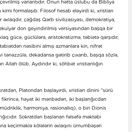
ə çevrilmiş variantıdır. Onun hətta üslubu da Bibliya
 kimi formalaşıb. Filosof hesab eləyirdi ki, xristian
bir əxlaqdır, çağdaş Qərb sivilizasiyası, demokratiya,
sekulyar don geyindirilmiş versiyasından başqa bir
laq gücə, güclülərə, aristokratizmə, təbiətə qarşıdır,
 təbiətdən nəsibini almış azmanlara kin, nifrət
əvi tənəzzülə, dekadansa gətirib çıxarıb, başqa sözlə,
 Allah ölüb. Aydındır ki, söhbət xristianlığın
atdan, Platondan başlayırdı, xristian dinini “sürü
fikrincə, həyat iki mənbədən, iki başlanğıcdan
müdriklik, harmoniya, rasionallıq), o biri Dionis
lanğıcıdır. Sokratdan başlanan fəlsəfə məktəbi
ana keçirməklə kölələrin əxlaqını ümumbəşəri