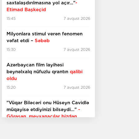
saxtalaşdırılmasına yol açır..."
-
Etimad Başkeçid
15:45
7 avqust 2026
Milyonlara stimul verən fenomen
vəfat etdi –
Səbəb
15:30
7 avqust 2026
Azərbaycan film layihəsi
beynəlxalq nüfuzlu qrantın
qalibi
oldu
15:20
7 avqust 2026
"Vüqar Biləcəri onu Hüseyn Cavidlə
müqayisə etdiyinizi bilsəydi..."
-
Görəsən, meyxanaçılar bizdən
inciməz ki?
15:00
7 avqust 2026