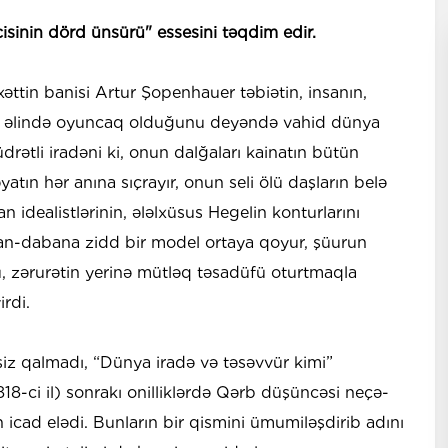
çisinin dörd ünsürü" essesini təqdim edir.
xəttin banisi Artur Şopenhauer təbiətin, insanın,
nin əlində oyuncaq olduğunu deyəndə vahid dünya
üdrətli iradəni ki, onun dalğaları kainatın bütün
atın hər anına sıçrayır, onun seli ölü daşların belə
an idealistlərinin, ələlxüsus Hegelin konturlarını
n-dabana zidd bir model ortaya qoyur, şüurun
u, zərurətin yerinə mütləq təsadüfü oturtmaqla
rdi.
iz qalmadı, “Dünya iradə və təsəvvür kimi”
18-ci il) sonrakı onilliklərdə Qərb düşüncəsi neçə-
n icad elədi. Bunların bir qismini ümumiləşdirib adını