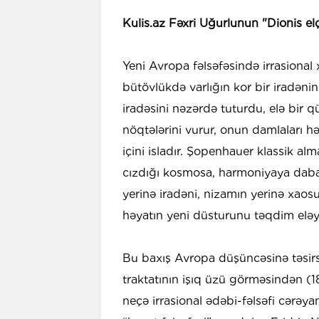
Kulis.az Fəxri Uğurlunun "Dionis el
Yeni Avropa fəlsəfəsində irrasional 
bütövlükdə varlığın kor bir iradə
iradəsini nəzərdə tuturdu, elə bir q
nöqtələrini vurur, onun damlaları həy
içini isladır. Şopenhauer klassik alm
cızdığı kosmosa, harmoniyaya daba
yerinə iradəni, nizamın yerinə xaos
həyatın yeni düsturunu təqdim eləyi
Bu baxış Avropa düşüncəsinə təsirs
traktatının işıq üzü görməsindən (18
neçə irrasional ədəbi-fəlsəfi cərəya