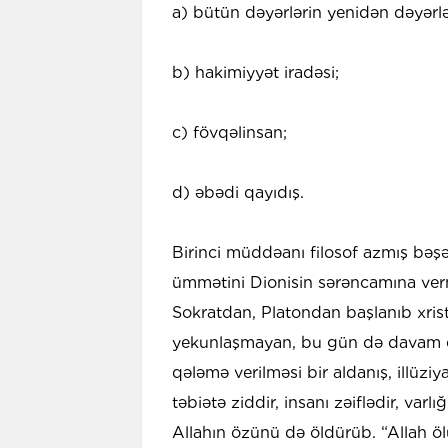
a) bütün dəyərlərin yenidən dəyərlə
b) hakimiyyət iradəsi;
c) fövqəlinsan;
d) əbədi qayıdış.
Birinci müddəanı filosof azmış bəş
ümmətini Dionisin sərəncamına ver
Sokratdan, Platondan başlanıb xrist
yekunlaşmayan, bu gün də davam el
qələmə verilməsi bir aldanış, illüzi
təbiətə ziddir, insanı zəiflədir, var
Allahın özünü də öldürüb. “Allah ö