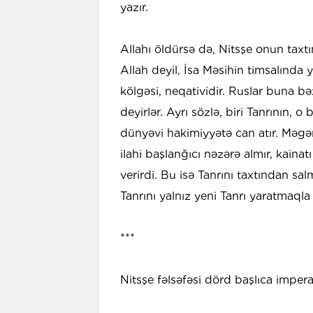
yazır.
Allahı öldürsə də, Nitsşe onun taxt
Allah deyil, İsa Məsihin timsalında 
kölgəsi, neqatividir. Ruslar buna 
deyirlər. Ayrı sözlə, biri Tanrının, o b
dünyəvi hakimiyyətə can atır. Məgə
ilahi başlanğıcı nəzərə almır, kain
verirdi. Bu isə Tanrını taxtından sa
Tanrını yalnız yeni Tanrı yaratmaqla
***
Nitsşe fəlsəfəsi dörd başlıca imper